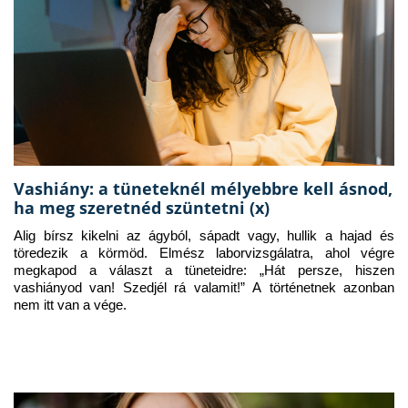
Vashiány: a tüneteknél mélyebbre kell ásnod,
ha meg szeretnéd szüntetni (x)
Alig bírsz kikelni az ágyból, sápadt vagy, hullik a hajad és 
töredezik a körmöd. Elmész laborvizsgálatra, ahol végre 
megkapod a választ a tüneteidre: „Hát persze, hiszen 
vashiányod van! Szedjél rá valamit!” A történetnek azonban 
nem itt van a vége.