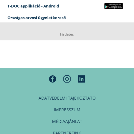
T-DOC applikáció - Android
Országos orvosi ügyeletkereső
hirdetés
ADATVÉDELMI TÁJÉKOZTATÓ
IMPRESSZUM
MÉDIAAJÁNLAT
PARTNEREINK