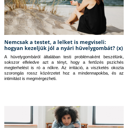
Nemcsak a testet, a lelket is megviseli:
hogyan kezeljük jól a nyári hüvelygombát? (x)
A hüvelygombáról általában testi problémaként beszélünk, 
sokszor elfeledve azt a tényt, hogy a fertőzés pszichés 
megterhelést is ró a nőkre. Az irritáció, a viszketés okozta 
szorongás rossz közérzetet hoz a mindennapokba, és az 
intimitást is megmérgezheti.