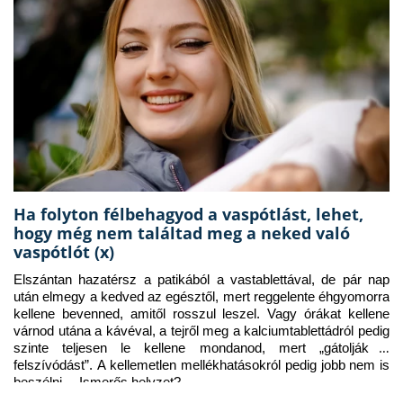
Ha folyton félbehagyod a vaspótlást, lehet,
hogy még nem találtad meg a neked való
vaspótlót (x)
Elszántan hazatérsz a patikából a vastablettával, de pár nap 
után elmegy a kedved az egésztől, mert reggelente éhgyomorra 
kellene bevenned, amitől rosszul leszel. Vagy órákat kellene 
várnod utána a kávéval, a tejről meg a kalciumtablettádról pedig 
szinte teljesen le kellene mondanod, mert „gátolják a 
felszívódást”. A kellemetlen mellékhatásokról pedig jobb nem is 
beszélni… Ismerős helyzet?