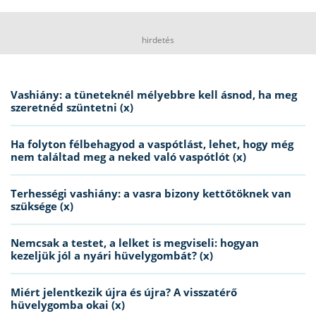
hirdetés
Vashiány: a tüneteknél mélyebbre kell ásnod, ha meg
szeretnéd szüntetni (x)
Ha folyton félbehagyod a vaspótlást, lehet, hogy még
nem találtad meg a neked való vaspótlót (x)
Terhességi vashiány: a vasra bizony kettőtöknek van
szüksége (x)
Nemcsak a testet, a lelket is megviseli: hogyan
kezeljük jól a nyári hüvelygombát? (x)
Miért jelentkezik újra és újra? A visszatérő
hüvelygomba okai (x)