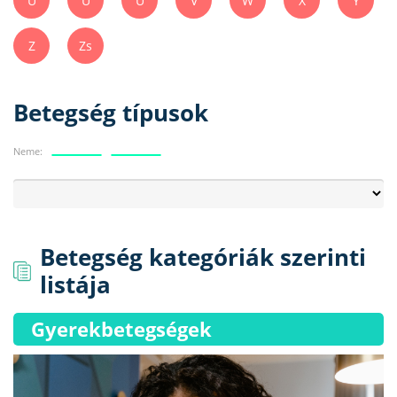
Ú
Ü
Ű
V
W
X
Y
Z
Zs
Betegség típusok
Neme:
Betegség kategóriák szerinti
listája
Gyerekbetegségek