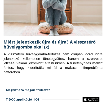
Miért jelentkezik újra és újra? A visszatérő
hüvelygomba okai (x)
A visszatérő hüvelygomba-fertőzés nem csupán időről időre 
jelentkező kellemetlen tünetegyüttes, hanem a szervezet 
jelzése: valami „elromlott” a testünkben. A tünetenyhítés mellett 
fontos, hogy kiderítsük: mi áll a makacs intimprobléma 
hátterében.
Megbízható magán szülészet
T-DOC applikáció - iOS