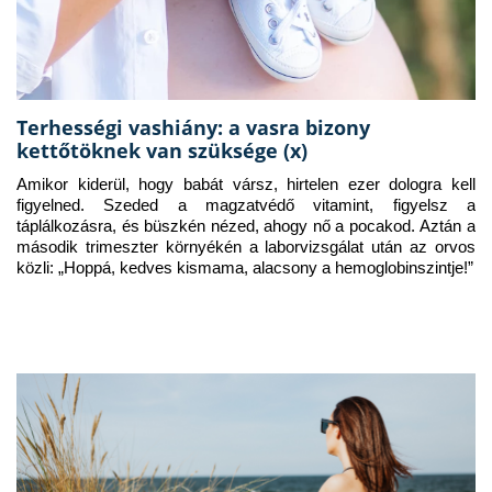
Terhességi vashiány: a vasra bizony
kettőtöknek van szüksége (x)
Amikor kiderül, hogy babát vársz, hirtelen ezer dologra kell 
figyelned. Szeded a magzatvédő vitamint, figyelsz a 
táplálkozásra, és büszkén nézed, ahogy nő a pocakod. Aztán a 
második trimeszter környékén a laborvizsgálat után az orvos 
közli: „Hoppá, kedves kismama, alacsony a hemoglobinszintje!”