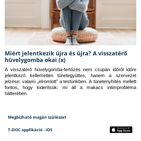
Miért jelentkezik újra és újra? A visszatérő
hüvelygomba okai (x)
A visszatérő hüvelygomba-fertőzés nem csupán időről időre 
jelentkező kellemetlen tünetegyüttes, hanem a szervezet 
jelzése: valami „elromlott” a testünkben. A tünetenyhítés mellett 
fontos, hogy kiderítsük: mi áll a makacs intimprobléma 
hátterében.
Megbízható magán szülészet
T-DOC applikáció - iOS