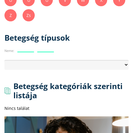
Ú
Ü
Ű
V
W
X
Y
Z
Zs
Betegség típusok
Neme:
Betegség kategóriák szerinti
listája
Nincs találat