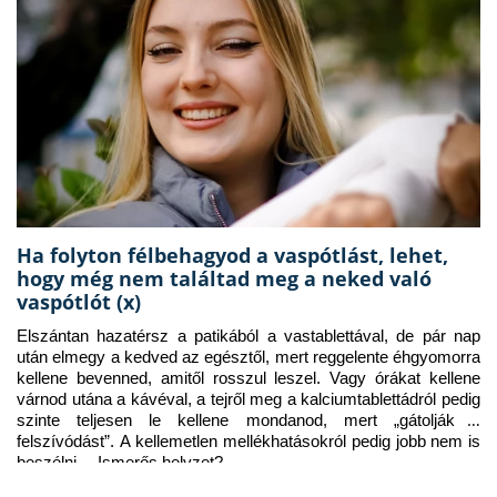
Ha folyton félbehagyod a vaspótlást, lehet,
hogy még nem találtad meg a neked való
vaspótlót (x)
Elszántan hazatérsz a patikából a vastablettával, de pár nap 
után elmegy a kedved az egésztől, mert reggelente éhgyomorra 
kellene bevenned, amitől rosszul leszel. Vagy órákat kellene 
várnod utána a kávéval, a tejről meg a kalciumtablettádról pedig 
szinte teljesen le kellene mondanod, mert „gátolják a 
felszívódást”. A kellemetlen mellékhatásokról pedig jobb nem is 
beszélni… Ismerős helyzet?