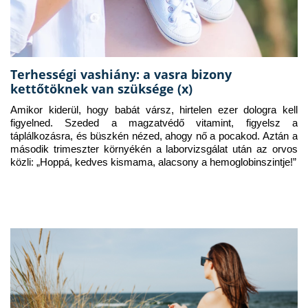
Terhességi vashiány: a vasra bizony
kettőtöknek van szüksége (x)
Amikor kiderül, hogy babát vársz, hirtelen ezer dologra kell 
figyelned. Szeded a magzatvédő vitamint, figyelsz a 
táplálkozásra, és büszkén nézed, ahogy nő a pocakod. Aztán a 
második trimeszter környékén a laborvizsgálat után az orvos 
közli: „Hoppá, kedves kismama, alacsony a hemoglobinszintje!”