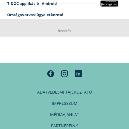
T-DOC applikáció - Android
Országos orvosi ügyeletkereső
hirdetés
ADATVÉDELMI TÁJÉKOZTATÓ
IMPRESSZUM
MÉDIAAJÁNLAT
PARTNEREINK