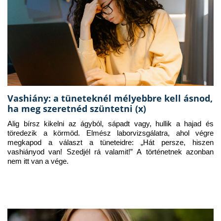
Vashiány: a tüneteknél mélyebbre kell ásnod,
ha meg szeretnéd szüntetni (x)
Alig bírsz kikelni az ágyból, sápadt vagy, hullik a hajad és 
töredezik a körmöd. Elmész laborvizsgálatra, ahol végre 
megkapod a választ a tüneteidre: „Hát persze, hiszen 
vashiányod van! Szedjél rá valamit!” A történetnek azonban 
nem itt van a vége.