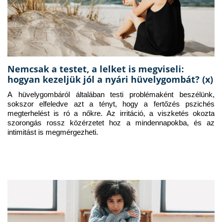
Nemcsak a testet, a lelket is megviseli:
hogyan kezeljük jól a nyári hüvelygombát? (x)
A hüvelygombáról általában testi problémaként beszélünk, 
sokszor elfeledve azt a tényt, hogy a fertőzés pszichés 
megterhelést is ró a nőkre. Az irritáció, a viszketés okozta 
szorongás rossz közérzetet hoz a mindennapokba, és az 
intimitást is megmérgezheti.