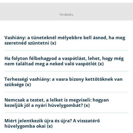
hirdetés
Vashiány: a tüneteknél mélyebbre kell ásnod, ha meg
szeretnéd szüntetni (x)
Ha folyton félbehagyod a vaspótlást, lehet, hogy még
nem találtad meg a neked való vaspótlót (x)
Terhességi vashiány: a vasra bizony kettőtöknek van
szüksége (x)
Nemcsak a testet, a lelket is megviseli: hogyan
kezeljük jól a nyári hüvelygombát? (x)
Miért jelentkezik újra és újra? A visszatérő
hüvelygomba okai (x)