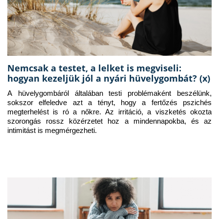
Nemcsak a testet, a lelket is megviseli:
hogyan kezeljük jól a nyári hüvelygombát? (x)
A hüvelygombáról általában testi problémaként beszélünk, 
sokszor elfeledve azt a tényt, hogy a fertőzés pszichés 
megterhelést is ró a nőkre. Az irritáció, a viszketés okozta 
szorongás rossz közérzetet hoz a mindennapokba, és az 
intimitást is megmérgezheti.