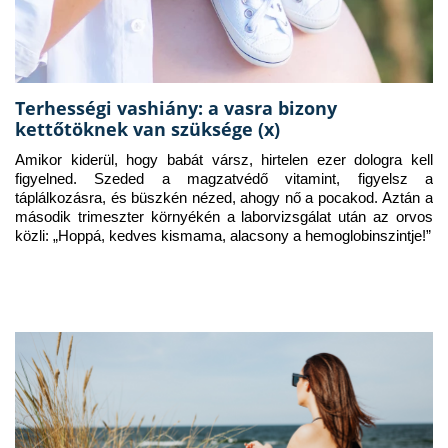
Terhességi vashiány: a vasra bizony
kettőtöknek van szüksége (x)
Amikor kiderül, hogy babát vársz, hirtelen ezer dologra kell 
figyelned. Szeded a magzatvédő vitamint, figyelsz a 
táplálkozásra, és büszkén nézed, ahogy nő a pocakod. Aztán a 
második trimeszter környékén a laborvizsgálat után az orvos 
közli: „Hoppá, kedves kismama, alacsony a hemoglobinszintje!”