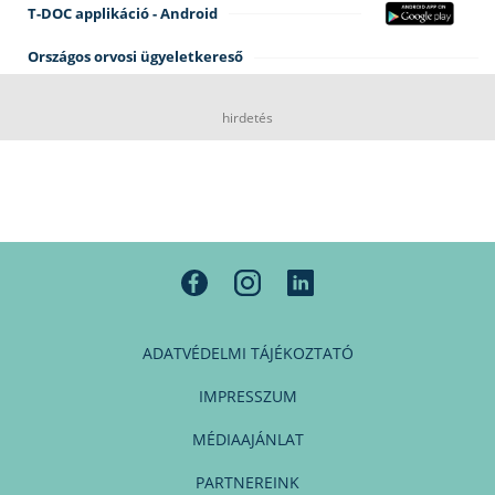
T-DOC applikáció - Android
Országos orvosi ügyeletkereső
hirdetés
ADATVÉDELMI TÁJÉKOZTATÓ
IMPRESSZUM
MÉDIAAJÁNLAT
PARTNEREINK