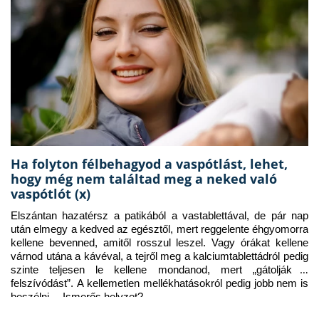
Ha folyton félbehagyod a vaspótlást, lehet,
hogy még nem találtad meg a neked való
vaspótlót (x)
Elszántan hazatérsz a patikából a vastablettával, de pár nap 
után elmegy a kedved az egésztől, mert reggelente éhgyomorra 
kellene bevenned, amitől rosszul leszel. Vagy órákat kellene 
várnod utána a kávéval, a tejről meg a kalciumtablettádról pedig 
szinte teljesen le kellene mondanod, mert „gátolják a 
felszívódást”. A kellemetlen mellékhatásokról pedig jobb nem is 
beszélni… Ismerős helyzet?