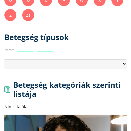
Ú
Ü
Ű
V
W
X
Y
Z
Zs
Betegség típusok
Neme:
Betegség kategóriák szerinti
listája
Nincs találat