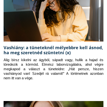
Vashiány: a tüneteknél mélyebbre kell ásnod,
ha meg szeretnéd szüntetni (x)
Alig bírsz kikelni az ágyból, sápadt vagy, hullik a hajad és 
töredezik a körmöd. Elmész laborvizsgálatra, ahol végre 
megkapod a választ a tüneteidre: „Hát persze, hiszen 
vashiányod van! Szedjél rá valamit!” A történetnek azonban 
nem itt van a vége.