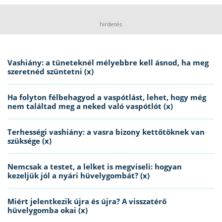
hirdetés
Vashiány: a tüneteknél mélyebbre kell ásnod, ha meg
szeretnéd szüntetni (x)
Ha folyton félbehagyod a vaspótlást, lehet, hogy még
nem találtad meg a neked való vaspótlót (x)
Terhességi vashiány: a vasra bizony kettőtöknek van
szüksége (x)
Nemcsak a testet, a lelket is megviseli: hogyan
kezeljük jól a nyári hüvelygombát? (x)
Miért jelentkezik újra és újra? A visszatérő
hüvelygomba okai (x)