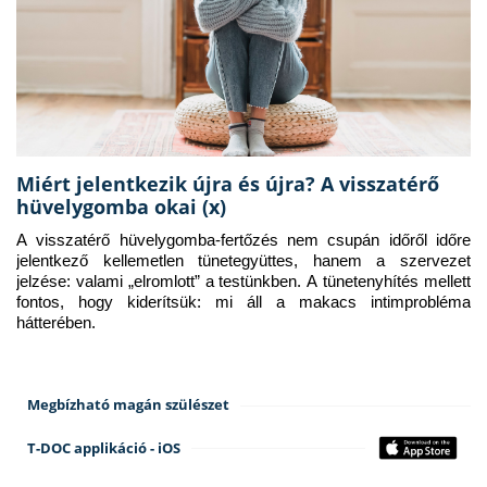
Miért jelentkezik újra és újra? A visszatérő
hüvelygomba okai (x)
A visszatérő hüvelygomba-fertőzés nem csupán időről időre 
jelentkező kellemetlen tünetegyüttes, hanem a szervezet 
jelzése: valami „elromlott” a testünkben. A tünetenyhítés mellett 
fontos, hogy kiderítsük: mi áll a makacs intimprobléma 
hátterében.
Megbízható magán szülészet
T-DOC applikáció - iOS