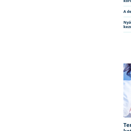
kóro
A d
Nyá
kez
Te