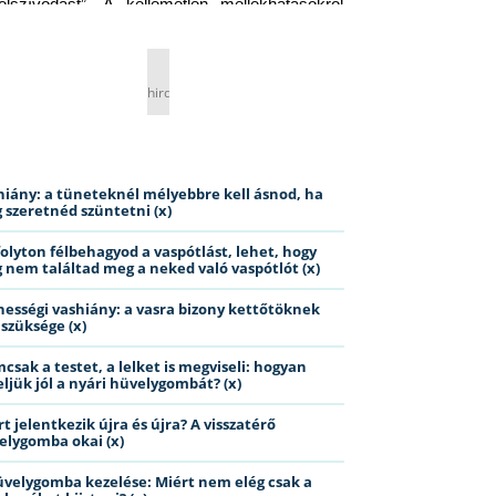
elszívódást”. A kellemetlen mellékhatásokról 
ig jobb nem is beszélni… Ismerős helyzet?
hirdetés
hiány: a tüneteknél mélyebbre kell ásnod, ha
 szeretnéd szüntetni (x)
folyton félbehagyod a vaspótlást, lehet, hogy
 nem találtad meg a neked való vaspótlót (x)
hességi vashiány: a vasra bizony kettőtöknek
 szüksége (x)
csak a testet, a lelket is megviseli: hogyan
eljük jól a nyári hüvelygombát? (x)
t jelentkezik újra és újra? A visszatérő
elygomba okai (x)
üvelygomba kezelése: Miért nem elég csak a