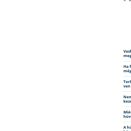
a f
ped
Vas
meg
Ha 
még
Ter
van
Nem
kez
Miér
hüv
A h