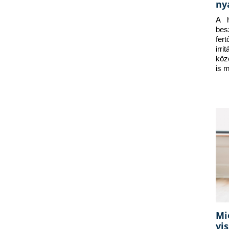
ny
A h
bes
fer
irr
köz
is 
Mi
vi