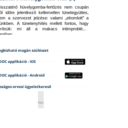
isszatérő hüvelygomba-fertőzés nem csupán 
ről időre jelentkező kellemetlen tünetegyüttes, 
em a szervezet jelzése: valami „elromlott” a 
tünkben. A tünetenyhítés mellett fontos, hogy 
erítsük: mi áll a makacs intimprobléma 
terében.
gbízható magán szülészet
DOC applikáció - iOS
DOC applikáció - Android
szágos orvosi ügyeletkereső
hirdetés