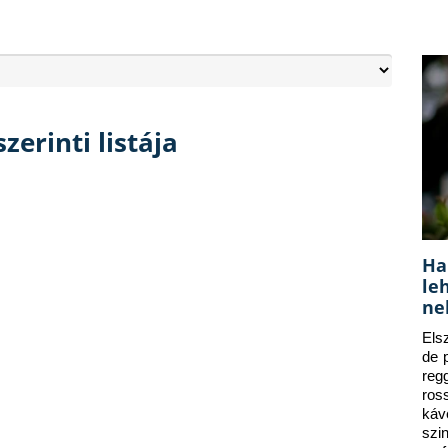
zerinti listája
Ha
le
ne
Els
de 
reg
ros
káv
szi