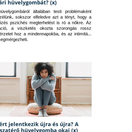
ári hüvelygombát? (x)
üvelygombáról általában testi problémaként 
zélünk, sokszor elfeledve azt a tényt, hogy a 
tőzés pszichés megterhelést is ró a nőkre. Az 
itáció, a viszketés okozta szorongás rossz 
érzetet hoz a mindennapokba, és az intimitást 
megmérgezheti.
ért jelentkezik újra és újra? A
sszatérő hüvelygomba okai (x)