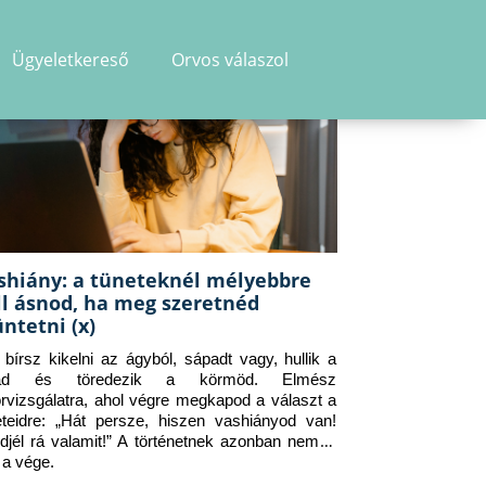
Ügyeletkereső
Orvos válaszol
shiány: a tüneteknél mélyebbre
ll ásnod, ha meg szeretnéd
üntetni (x)
g bírsz kikelni az ágyból, sápadt vagy, hullik a 
jad és töredezik a körmöd. Elmész 
orvizsgálatra, ahol végre megkapod a választ a 
eteidre: „Hát persze, hiszen vashiányod van! 
djél rá valamit!” A történetnek azonban nem itt 
 a vége.