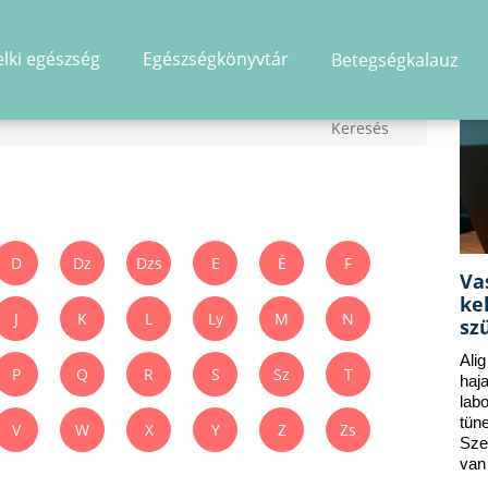
elki egészség
Egészségkönyvtár
Betegségkalauz
D
Dz
Dzs
E
É
F
Va
ke
J
K
L
Ly
M
N
sz
Ali
P
Q
R
S
Sz
T
ha
lab
tün
V
W
X
Y
Z
Zs
Sze
van