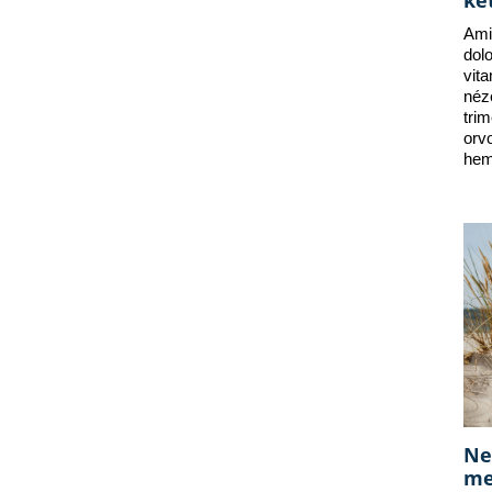
ke
Ami
dol
vit
néz
tri
orv
hem
Ne
me