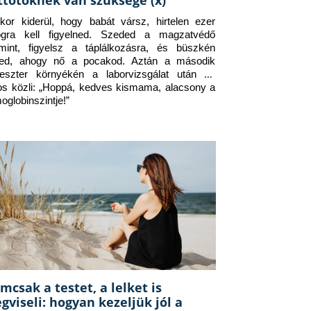
ttőtöknek van szüksége (x)
kor kiderül, hogy babát vársz, hirtelen ezer 
ogra kell figyelned. Szeded a magzatvédő 
amint, figyelsz a táplálkozásra, és büszkén 
ed, ahogy nő a pocakod. Aztán a második 
meszter környékén a laborvizsgálat után az 
os közli: „Hoppá, kedves kismama, alacsony a 
oglobinszintje!”
mcsak a testet, a lelket is
gviseli: hogyan kezeljük jól a