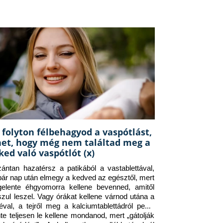
 folyton félbehagyod a vaspótlást,
het, hogy még nem találtad meg a
ked való vaspótlót (x)
zántan hazatérsz a patikából a vastablettával, 
pár nap után elmegy a kedved az egésztől, mert 
gelente éhgyomorra kellene bevenned, amitől 
szul leszel. Vagy órákat kellene várnod utána a 
éval, a tejről meg a kalciumtablettádról pedig 
nte teljesen le kellene mondanod, mert „gátolják 