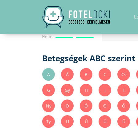
L
Betegségkereső A-Z
Neme:
Betegségek ABC szerint
A
Á
B
C
Cs
G
Gy
H
I
Í
Ny
O
Ó
Ö
Ő
Ty
U
Ú
Ü
Ű