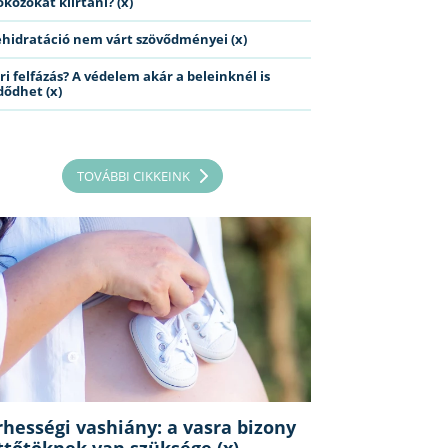
kozókat kiirtani? (x)
ehidratáció nem várt szövődményei (x)
ri felfázás? A védelem akár a beleinknél is
dődhet (x)
TOVÁBBI CIKKEINK
rhességi vashiány: a vasra bizony