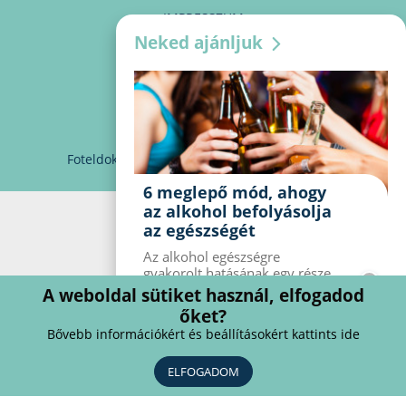
IMPRESSZUM
Neked ajánljuk
MÉDIAAJÁNLAT
PARTNEREINK
KAPCSOLAT
Foteldoki
info@foteldoki.hu
Süti beállítások
6 meglepő mód, ahogy
az alkohol befolyásolja
az egészségét
Az alkohol egészségre
gyakorolt ​​hatásának egy része
jól ismert, mások azonban
A weboldal sütiket használ, elfogadod
meglepők lehetnek. Van hat
őket?
kevésbé ismert hatás, amelyet
Bővebb információkért és beállításokért kattints ide
az alkohol gyakorol a
szervezetre.
ELFOGADOM