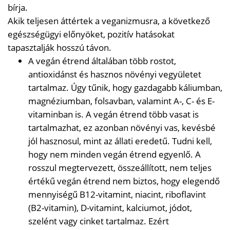
bírja.
Akik teljesen áttértek a veganizmusra, a következő
egészségügyi előnyöket, pozitív hatásokat
tapasztalják hosszú távon.
A vegán étrend általában több rostot,
antioxidánst és hasznos növényi vegyületet
tartalmaz. Úgy tűnik, hogy gazdagabb káliumban,
magnéziumban, folsavban, valamint A-, C- és E-
vitaminban is. A vegán étrend több vasat is
tartalmazhat, ez azonban növényi vas, kevésbé
jól hasznosul, mint az állati eredetű. Tudni kell,
hogy nem minden vegán étrend egyenlő. A
rosszul megtervezett, összeállított, nem teljes
értékű vegán étrend nem biztos, hogy elegendő
mennyiségű B12-vitamint, niacint, riboflavint
(B2-vitamin), D-vitamint, kalciumot, jódot,
szelént vagy cinket tartalmaz. Ezért