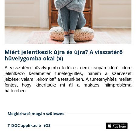
Miért jelentkezik újra és újra? A visszatérő
hüvelygomba okai (x)
A visszatérő hüvelygomba-fertőzés nem csupán időről időre 
jelentkező kellemetlen tünetegyüttes, hanem a szervezet 
jelzése: valami „elromlott” a testünkben. A tünetenyhítés mellett 
fontos, hogy kiderítsük: mi áll a makacs intimprobléma 
hátterében.
Megbízható magán szülészet
T-DOC applikáció - iOS