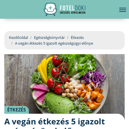
hirdetés
LELKI EGÉSZSÉG
Bejelentkezés
EGÉSZSÉGKÖNYVTÁR
Kezdőoldal
Egészségkönyvtár
Étkezés
A vegán étkezés 5 igazolt egészségügyi előnye
BETEGSÉGKALAUZ
ÜGYELETKERESŐ
ORVOS VÁLASZOL
ORVOSKERESŐ
ÉTKEZÉS
A vegán étkezés 5 igazolt