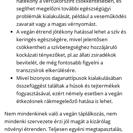
hatékony a vércukorszint csökkentésében, és
segíthet megelőzni további egészségügyi
problémák kialakulását, például a veseműködés
zavarait vagy a magas vérnyomást.
A vegán étrend jótékony hatással lehet a szív és
keringés egészségére, mivel jelentősen
csökkentheti a szívbetegséghez hozzájáruló
kockázati tényezőket, pl.az állati zsiradékok
bevitelét, de még fontosabb figyelni a
transzzsírok elkerülésére.
Mivel bizonyos daganattípusok kialakulásában
összefüggést találtak a húsok és tejtermékek
fogyasztásával, ezért némely esetben a vegán
étkezésnek rákmegeleőző hatása is lehet.
Nem mindenkinek való a vegán táplálkozás, nem
mindenki szervezete érzi jól magát a kizárólag
növényi étrenden. Teljesen egyéni megtapasztalás,