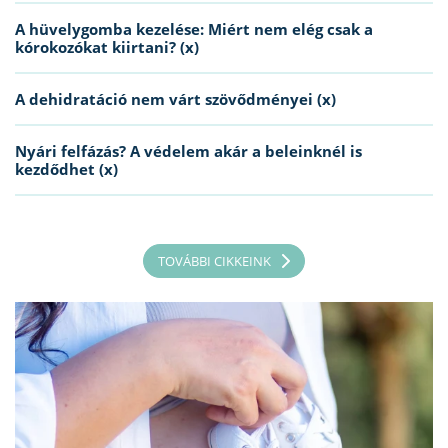
A hüvelygomba kezelése: Miért nem elég csak a
kórokozókat kiirtani? (x)
A dehidratáció nem várt szövődményei (x)
Nyári felfázás? A védelem akár a beleinknél is
kezdődhet (x)
TOVÁBBI CIKKEINK