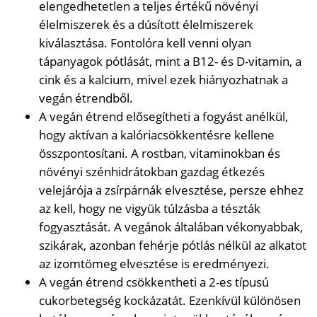
elengedhetetlen a teljes értékű növényi
élelmiszerek és a dúsított élelmiszerek
kiválasztása. Fontolóra kell venni olyan
tápanyagok pótlását, mint a B12- és D-vitamin, a
cink és a kalcium, mivel ezek hiányozhatnak a
vegán étrendből.
A vegán étrend elősegítheti a fogyást anélkül,
hogy aktívan a kalóriacsökkentésre kellene
összpontosítani. A rostban, vitaminokban és
növényi szénhidrátokban gazdag étkezés
velejárója a zsírpárnák elvesztése, persze ehhez
az kell, hogy ne vigyük túlzásba a tészták
fogyasztását. A vegánok általában vékonyabbak,
szikárak, azonban fehérje pótlás nélkül az alkatot
az izomtömeg elvesztése is eredményezi.
A vegán étrend csökkentheti a 2-es típusú
cukorbetegség kockázatát. Ezenkívül különösen