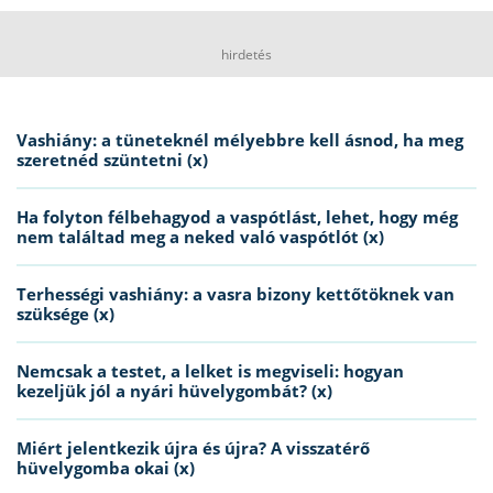
hirdetés
Vashiány: a tüneteknél mélyebbre kell ásnod, ha meg
szeretnéd szüntetni (x)
Ha folyton félbehagyod a vaspótlást, lehet, hogy még
nem találtad meg a neked való vaspótlót (x)
Terhességi vashiány: a vasra bizony kettőtöknek van
szüksége (x)
Nemcsak a testet, a lelket is megviseli: hogyan
kezeljük jól a nyári hüvelygombát? (x)
Miért jelentkezik újra és újra? A visszatérő
hüvelygomba okai (x)