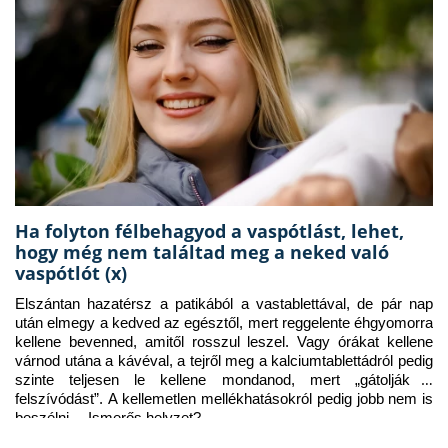
Ha folyton félbehagyod a vaspótlást, lehet,
hogy még nem találtad meg a neked való
vaspótlót (x)
Elszántan hazatérsz a patikából a vastablettával, de pár nap 
után elmegy a kedved az egésztől, mert reggelente éhgyomorra 
kellene bevenned, amitől rosszul leszel. Vagy órákat kellene 
várnod utána a kávéval, a tejről meg a kalciumtablettádról pedig 
szinte teljesen le kellene mondanod, mert „gátolják a 
felszívódást”. A kellemetlen mellékhatásokról pedig jobb nem is 
beszélni… Ismerős helyzet?