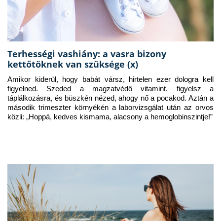
Terhességi vashiány: a vasra bizony
kettőtöknek van szüksége (x)
Amikor kiderül, hogy babát vársz, hirtelen ezer dologra kell 
figyelned. Szeded a magzatvédő vitamint, figyelsz a 
táplálkozásra, és büszkén nézed, ahogy nő a pocakod. Aztán a 
második trimeszter környékén a laborvizsgálat után az orvos 
közli: „Hoppá, kedves kismama, alacsony a hemoglobinszintje!”