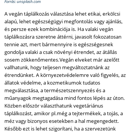
Forrás: unsplash.com
A vegán táplálkozás választása lehet etikai, erkölcsi
alapú, lehet egészségügyi megfontolás vagy ajánlás,
és persze ezek kombinációja is. Ha valaki vegán
táplálkozásra szeretne áttérni, javasolt fokozatosan
tennie azt, mert bármennyire is egészségesnek
gondolja valaki a csak növényi étrendet, az átállás
sosem zökkenőmentes.Vegán elveket már azelőtt
vallhatunk, hogy teljesen megváltoztatnánk az
étrendünket. A környezetvédelemre való figyelés, az
állatok védelme, a kozmetikumok tudatos
megválasztása, a természetszennyezés és a
műanyagok megtagadása mind fontos lépés az úton.
Közben először választhatunk vegetáriánus
táplálkozást, amikor pl.még a tejtermékek, a tojás, a
méz vagy bizonyos esetekben a hal megengedett.
Később ezt is lehet szigorítani, ha a szervezetünk