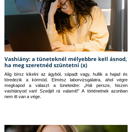
Vashiány: a tüneteknél mélyebbre kell ásnod,
ha meg szeretnéd szüntetni (x)
Alig bírsz kikelni az ágyból, sápadt vagy, hullik a hajad és 
töredezik a körmöd. Elmész laborvizsgálatra, ahol végre 
megkapod a választ a tüneteidre: „Hát persze, hiszen 
vashiányod van! Szedjél rá valamit!” A történetnek azonban 
nem itt van a vége.