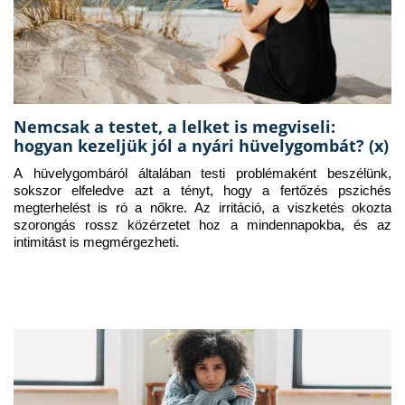
Nemcsak a testet, a lelket is megviseli:
hogyan kezeljük jól a nyári hüvelygombát? (x)
A hüvelygombáról általában testi problémaként beszélünk, 
sokszor elfeledve azt a tényt, hogy a fertőzés pszichés 
megterhelést is ró a nőkre. Az irritáció, a viszketés okozta 
szorongás rossz közérzetet hoz a mindennapokba, és az 
intimitást is megmérgezheti.