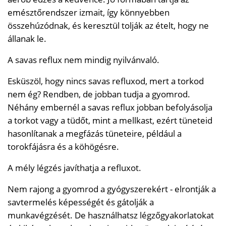
emésztőrendszer izmait, így könnyebben
összehúzódnak, és keresztül tolják az ételt, hogy ne
állanak le.
A savas reflux nem mindig nyilvánvaló.
Esküszöl, hogy nincs savas refluxod, mert a torkod
nem ég? Rendben, de jobban tudja a gyomrod.
Néhány embernél a savas reflux jobban befolyásolja
a torkot vagy a tüdőt, mint a mellkast, ezért tüneteid
hasonlítanak a megfázás tüneteire, például a
torokfájásra és a köhögésre.
A mély légzés javíthatja a refluxot.
Nem rajong a gyomrod a gyógyszerekért - elrontják a
savtermelés képességét és gátolják a
munkavégzését. De használhatsz légzőgyakorlatokat