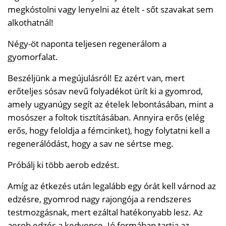
megkóstolni vagy lenyelni az ételt - sőt szavakat sem
alkothatnál!
Négy-öt naponta teljesen regenerálom a
gyomorfalat.
Beszéljünk a megújulásról! Ez azért van, mert
erőteljes sósav nevű folyadékot ürít ki a gyomrod,
amely ugyanúgy segít az ételek lebontásában, mint a
mosószer a foltok tisztításában. Annyira erős (elég
erős, hogy feloldja a fémcinket), hogy folytatni kell a
regenerálódást, hogy a sav ne sértse meg.
Próbálj ki több aerob edzést.
Amíg az étkezés után legalább egy órát kell várnod az
edzésre, gyomrod nagy rajongója a rendszeres
testmozgásnak, mert ezáltal hatékonyabb lesz. Az
aerob edzés a kedvence. Jó formában tartja az