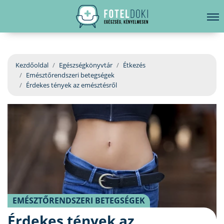
hirdetés
LELKI EGÉSZSÉG
Bejelentkezés
EGÉSZSÉGKÖNYVTÁR
Kezdőoldal
Egészségkönyvtár
Étkezés
Emésztőrendszeri betegségek
BETEGSÉGKALAUZ
Érdekes tények az emésztésről
ÜGYELETKERESŐ
ORVOS VÁLASZOL
ORVOSKERESŐ
EMÉSZTŐRENDSZERI BETEGSÉGEK
Érdekes tények az