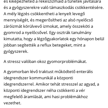
és kiképezheted a rekeszizmaid a tünetek javítására
és a gyógyszerekre való támaszkodás csökkentésére.
A mély légzés csökkentheti a lenyelt levegő
mennyiségét, és megerősítheti az alsó nyelőcső
záróizmát körülvevő izmokat, amely összeköti a
gyomrod a nyelőcsővel. Egy osztrák tanulmány
kimutatta, hogy a légzőgyakorlatok egy hónapon belül
jobban segítették a reflux betegeket, mint a
gyógyszerek.
A stressz valóban okoz gyomorproblémákat.
A gyomorban lévő traktust működtető enterális
idegrendszer kommunikál a központi
idegrendszerrel. Amikor tehát stresszel az agyad, a
központi idegrendszer néha csökkenti a vér
megfelelő áramlását, ami hasi problémákhoz
vezethet.