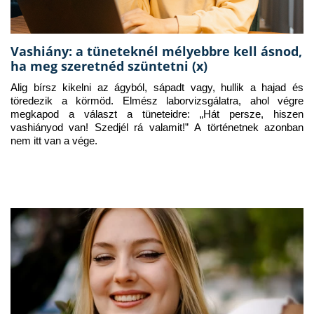
Vashiány: a tüneteknél mélyebbre kell ásnod,
ha meg szeretnéd szüntetni (x)
Alig bírsz kikelni az ágyból, sápadt vagy, hullik a hajad és 
töredezik a körmöd. Elmész laborvizsgálatra, ahol végre 
megkapod a választ a tüneteidre: „Hát persze, hiszen 
vashiányod van! Szedjél rá valamit!” A történetnek azonban 
nem itt van a vége.