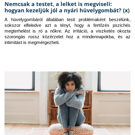
Nemcsak a testet, a lelket is megviseli:
hogyan kezeljük jól a nyári hüvelygombát? (x)
A hüvelygombáról általában testi problémaként beszélünk, 
sokszor elfeledve azt a tényt, hogy a fertőzés pszichés 
megterhelést is ró a nőkre. Az irritáció, a viszketés okozta 
szorongás rossz közérzetet hoz a mindennapokba, és az 
intimitást is megmérgezheti.