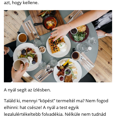
azt, hogy kellene.
A nyál segít az ízlésben.
Találd ki, mennyi “köpést” termeltél ma? Nem fogod
elhinni: hat csésze! A nyál a test egyik
legalulértékeltebb folyadékja. Nélküle nem tudnád