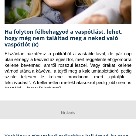
Ha folyton félbehagyod a vaspótlást, lehet,
hogy még nem találtad meg a neked való
vaspótlót (x)
Elszántan hazatérsz a patikából a vastablettával, de pár nap 
után elmegy a kedved az egésztől, mert reggelente éhgyomorra 
kellene bevenned, amitől rosszul leszel. Vagy órákat kellene 
várnod utána a kávéval, a tejről meg a kalciumtablettádról pedig 
szinte teljesen le kellene mondanod, mert „gátolják a 
felszívódást”. A kellemetlen mellékhatásokról pedig jobb nem is 
beszélni… Ismerős helyzet?
hirdetés