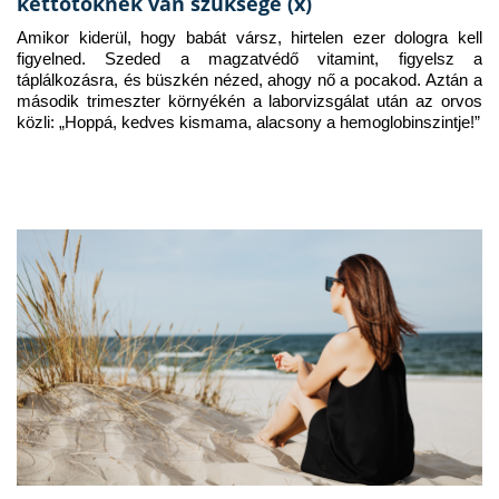
kettőtöknek van szüksége (x)
Amikor kiderül, hogy babát vársz, hirtelen ezer dologra kell 
figyelned. Szeded a magzatvédő vitamint, figyelsz a 
táplálkozásra, és büszkén nézed, ahogy nő a pocakod. Aztán a 
második trimeszter környékén a laborvizsgálat után az orvos 
közli: „Hoppá, kedves kismama, alacsony a hemoglobinszintje!”