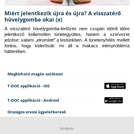
Miért jelentkezik újra és újra? A visszatérő
hüvelygomba okai (x)
A visszatérő hüvelygomba-fertőzés nem csupán időről időre 
jelentkező kellemetlen tünetegyüttes, hanem a szervezet 
jelzése: valami „elromlott” a testünkben. A tünetenyhítés mellett 
fontos, hogy kiderítsük: mi áll a makacs intimprobléma 
hátterében.
Megbízható magán szülészet
T-DOC applikáció - iOS
T-DOC applikáció - Android
Országos orvosi ügyeletkereső
hirdetés