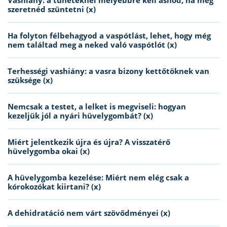
Vashiány: a tüneteknél mélyebbre kell ásnod, ha meg
szeretnéd szüntetni (x)
Ha folyton félbehagyod a vaspótlást, lehet, hogy még
nem találtad meg a neked való vaspótlót (x)
Terhességi vashiány: a vasra bizony kettőtöknek van
szüksége (x)
Nemcsak a testet, a lelket is megviseli: hogyan
kezeljük jól a nyári hüvelygombát? (x)
Miért jelentkezik újra és újra? A visszatérő
hüvelygomba okai (x)
A hüvelygomba kezelése: Miért nem elég csak a
kórokozókat kiirtani? (x)
A dehidratáció nem várt szövődményei (x)