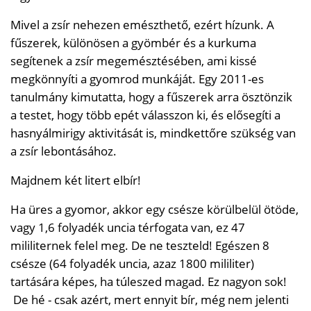
Mivel a zsír nehezen emészthető, ezért hízunk. A
fűszerek, különösen a gyömbér és a kurkuma
segítenek a zsír megemésztésében, ami kissé
megkönnyíti a gyomrod munkáját. Egy 2011-es
tanulmány kimutatta, hogy a fűszerek arra ösztönzik
a testet, hogy több epét válasszon ki, és elősegíti a
hasnyálmirigy aktivitását is, mindkettőre szükség van
a zsír lebontásához.
Majdnem két litert elbír!
Ha üres a gyomor, akkor egy csésze körülbelül ötöde,
vagy 1,6 folyadék uncia térfogata van, ez 47
mililiternek felel meg. De ne teszteld! Egészen 8
csésze (64 folyadék uncia, azaz 1800 mililiter)
tartására képes, ha túleszed magad. Ez nagyon sok!
De hé - csak azért, mert ennyit bír, még nem jelenti