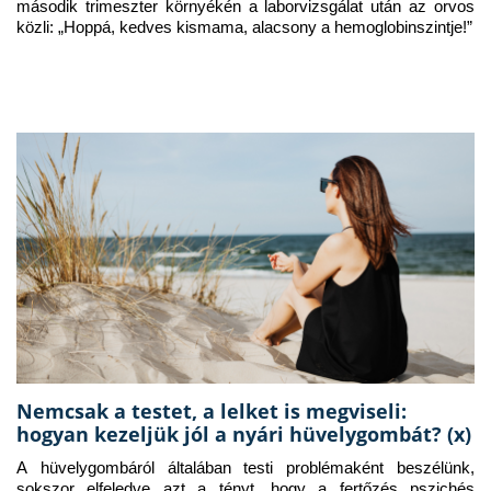
második trimeszter környékén a laborvizsgálat után az orvos 
közli: „Hoppá, kedves kismama, alacsony a hemoglobinszintje!”
Nemcsak a testet, a lelket is megviseli:
hogyan kezeljük jól a nyári hüvelygombát? (x)
A hüvelygombáról általában testi problémaként beszélünk, 
sokszor elfeledve azt a tényt, hogy a fertőzés pszichés 