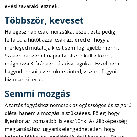
evési zavaraid lesznek.
Többször, keveset
Ha egész nap csak morzsákat eszel, este pedig
felfalod a hűtőt azzal csak azt éred el, hogy a
mérleged mutatója kicsit sem fog lejjebb menni.
Szakértők szerint naponta ötször kell étkezni,
méghozzá 3 óránként és kisadagokat. Ezzel nem
hagyod leesni a vércukorszinted, viszont fogyni
biztosan sikerül.
Semmi mozgás
A tartós fogyáshoz nemcsak az egészséges és szigorú
diéta, hanem a mozgás is szükséges. Főleg, hogy
ilyenkor az izomzatból is veszítünk. Az állóképesség
megtartásához, ugyanis elengedhetetlen, hogy
hetente többször, legalább fél órát kardiozz. Sokan