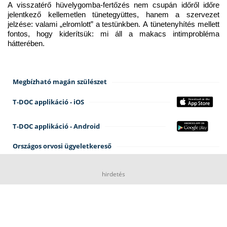
A visszatérő hüvelygomba-fertőzés nem csupán időről időre 
jelentkező kellemetlen tünetegyüttes, hanem a szervezet 
jelzése: valami „elromlott” a testünkben. A tünetenyhítés mellett 
fontos, hogy kiderítsük: mi áll a makacs intimprobléma 
hátterében.
Megbízható magán szülészet
T-DOC applikáció - iOS
T-DOC applikáció - Android
Országos orvosi ügyeletkereső
hirdetés