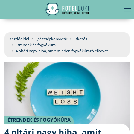
hirdetés
LELKI EGÉSZSÉG
Bejelentkezés
EGÉSZSÉGKÖNYVTÁR
Kezdőoldal
Egészségkönyvtár
Étkezés
Étrendek és fogyókúra
BETEGSÉGKALAUZ
4 oltári nagy hiba, amit minden fogyókúrázó elkövet
ÜGYELETKERESŐ
ORVOS VÁLASZOL
ORVOSKERESŐ
ÉTRENDEK ÉS FOGYÓKÚRA
4 oltári nagy hiba, amit