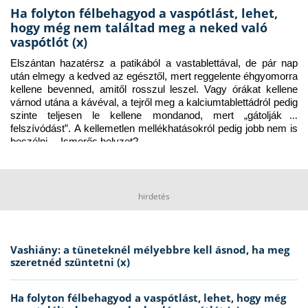
Ha folyton félbehagyod a vaspótlást, lehet,
hogy még nem találtad meg a neked való
vaspótlót (x)
Elszántan hazatérsz a patikából a vastablettával, de pár nap 
után elmegy a kedved az egésztől, mert reggelente éhgyomorra 
kellene bevenned, amitől rosszul leszel. Vagy órákat kellene 
várnod utána a kávéval, a tejről meg a kalciumtablettádról pedig 
szinte teljesen le kellene mondanod, mert „gátolják a 
felszívódást”. A kellemetlen mellékhatásokról pedig jobb nem is 
beszélni… Ismerős helyzet?
hirdetés
Vashiány: a tüneteknél mélyebbre kell ásnod, ha meg
szeretnéd szüntetni (x)
Ha folyton félbehagyod a vaspótlást, lehet, hogy még