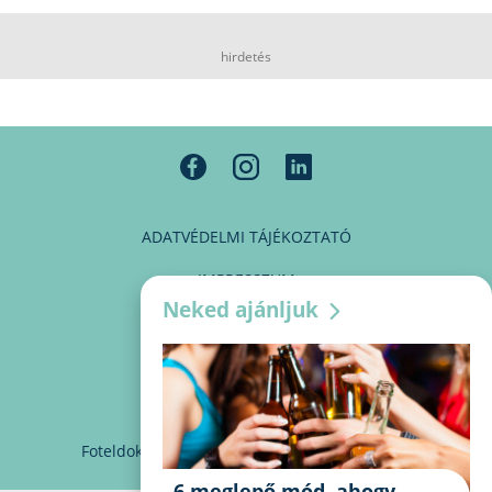
hirdetés
ADATVÉDELMI TÁJÉKOZTATÓ
IMPRESSZUM
Neked ajánljuk
MÉDIAAJÁNLAT
PARTNEREINK
KAPCSOLAT
Foteldoki
info@foteldoki.hu
Süti beállítások
6 meglepő mód, ahogy