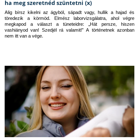
ha meg szeretnéd szüntetni (x)
Alig bírsz kikelni az ágyból, sápadt vagy, hullik a hajad és 
töredezik a körmöd. Elmész laborvizsgálatra, ahol végre 
megkapod a választ a tüneteidre: „Hát persze, hiszen 
vashiányod van! Szedjél rá valamit!” A történetnek azonban 
nem itt van a vége.