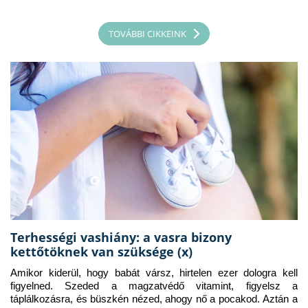
TOVÁBBI CIKKEINK
Terhességi vashiány: a vasra bizony
kettőtöknek van szüksége (x)
Amikor kiderül, hogy babát vársz, hirtelen ezer dologra kell 
figyelned. Szeded a magzatvédő vitamint, figyelsz a 
táplálkozásra, és büszkén nézed, ahogy nő a pocakod. Aztán a 