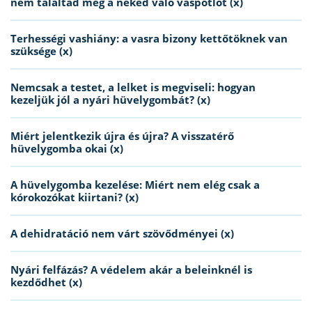
nem találtad meg a neked való vaspótlót (x)
Terhességi vashiány: a vasra bizony kettőtöknek van
szüksége (x)
Nemcsak a testet, a lelket is megviseli: hogyan
kezeljük jól a nyári hüvelygombát? (x)
Miért jelentkezik újra és újra? A visszatérő
hüvelygomba okai (x)
A hüvelygomba kezelése: Miért nem elég csak a
kórokozókat kiirtani? (x)
A dehidratáció nem várt szövődményei (x)
Nyári felfázás? A védelem akár a beleinknél is
kezdődhet (x)