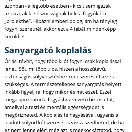
azonban - a legtöbb esetben - kicsit sem igazak
azokra, akik először vágnak bele a fogyókúra
„projektbe”. Hibázni emberi dolog, ám ha tényleg
fogyni szeretnél, akkor ezt a 4 hibát mindenképp
kerüld el!
Sanyargató koplalás
Óriási tévhit, hogy több kilót fogyni csak koplalással
lehet. Sőt, mi több tilos, hiszen a hosszútávú,
biztonságos súlyvesztéshez rendszeres étkezés
szükséges. A természetellenes sanyargatás helyett
inkább figyelj rá, hogy mikor és mit eszel. Ezzel
megalapozhatod a fogyáshoz vezető biztos utat,
amellyel a testi és mentális egészségedet is
megőrizheted. A koplalás felhagyásával, ugyanis a
leadott súlyod kétszeresét is visszaszedheted, de ha
ez nem lenne elég, még azt is megkockáztatod, hogy