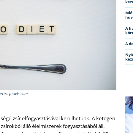
kez
Miér
hüv
A h
kóro
A d
Nyá
kez
orrás: pexels.com
ségű zsír elfogyasztásával kerülhetünk. A ketogén
zsírokból álló élelmiszerek fogyasztásából áll.