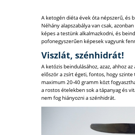
A ketogén diéta évek óta népszerű, és 
Néhány alapszabálya van csak, azonban 
képes a testünk alkalmazkodni, és beindít
pofonegyszerűen képesek vagyunk fenn
Viszlát, szénhidrát!
A ketózis beindulásához, azaz, ahhoz az 
először a zsírt égeti, fontos, hogy szin
maximum 20-40 gramm közt fogyaszthatu
a rostos ételekben sok a tápanyag és vi
nem fog hiányozni a szénhidrát.