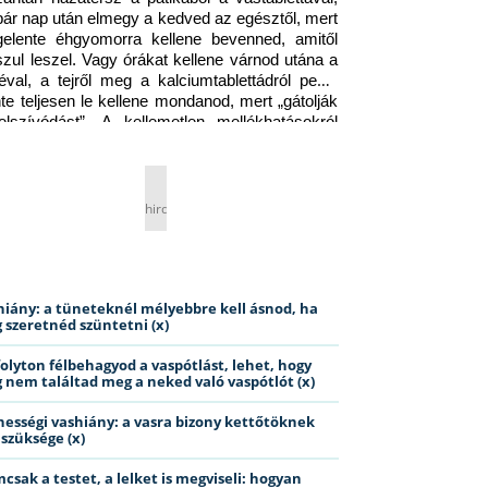
pár nap után elmegy a kedved az egésztől, mert 
gelente éhgyomorra kellene bevenned, amitől 
szul leszel. Vagy órákat kellene várnod utána a 
éval, a tejről meg a kalciumtablettádról pedig 
nte teljesen le kellene mondanod, mert „gátolják 
elszívódást”. A kellemetlen mellékhatásokról 
ig jobb nem is beszélni… Ismerős helyzet?
hirdetés
hiány: a tüneteknél mélyebbre kell ásnod, ha
 szeretnéd szüntetni (x)
folyton félbehagyod a vaspótlást, lehet, hogy
 nem találtad meg a neked való vaspótlót (x)
hességi vashiány: a vasra bizony kettőtöknek
 szüksége (x)
csak a testet, a lelket is megviseli: hogyan