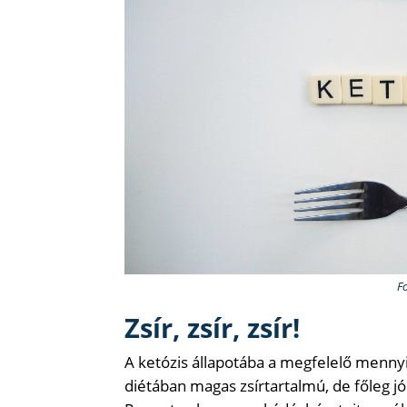
F
Zsír, zsír, zsír!
A ketózis állapotába a megfelelő mennyi
diétában magas zsírtartalmú, de főleg jó 