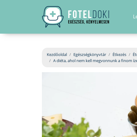
L
Kezdőoldal
Egészségkönyvtár
Étkezés
Ét
A diéta, ahol nem kell megvonnunk a finom í