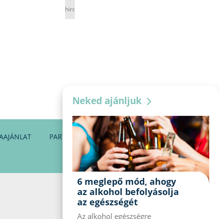
hirdetés
Neked ajánljuk
AAJÁNLAT
PARTNEREINK
KAPCSOLAT
6 meglepő mód, ahogy
az alkohol befolyásolja
az egészségét
Az alkohol egészségre