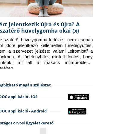
ért jelentkezik újra és újra? A
sszatérő hüvelygomba okai (x)
isszatérő hüvelygomba-fertőzés nem csupán 
ről időre jelentkező kellemetlen tünetegyüttes, 
em a szervezet jelzése: valami „elromlott” a 
tünkben. A tünetenyhítés mellett fontos, hogy 
erítsük: mi áll a makacs intimprobléma 
terében.
gbízható magán szülészet
DOC applikáció - iOS
DOC applikáció - Android
szágos orvosi ügyeletkereső