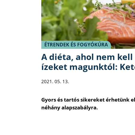
ÉTRENDEK ÉS FOGYÓKÚRA
A diéta, ahol nem kel
ízeket magunktól: Ke
2021. 05. 13.
Gyors és tartós sikereket érhetünk e
néhány alapszabályra.