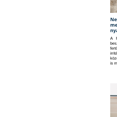
Ne
me
ny
A h
bes
fer
irr
köz
is 