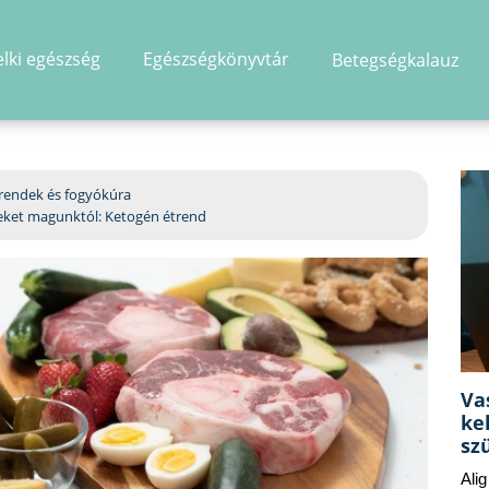
elki egészség
Egészségkönyvtár
Betegségkalauz
hirdetés
rendek és fogyókúra
zeket magunktól: Ketogén étrend
Va
ke
sz
Ali