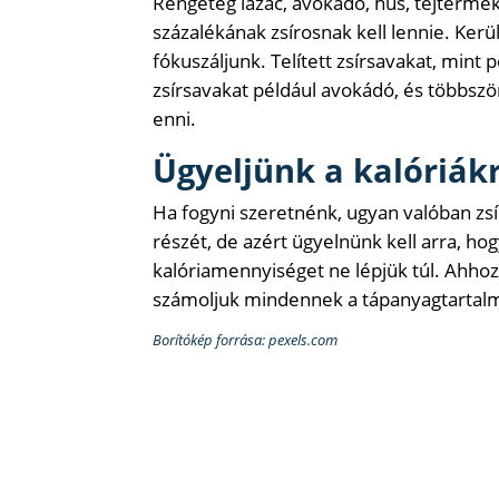
Rengeteg lazac, avokádó, hús, tejtermék 
százalékának zsírosnak kell lennie. Kerülj
fókuszáljunk. Telített zsírsavakat, mint p
zsírsavakat például avokádó, és többszörö
enni.
Ügyeljünk a kalóriákr
Ha fogyni szeretnénk, ugyan valóban zsí
részét, de azért ügyelnünk kell arra, h
kalóriamennyiséget ne lépjük túl. Ahhoz,
számoljuk mindennek a tápanyagtartalmá
Borítókép forrása: pexels.com