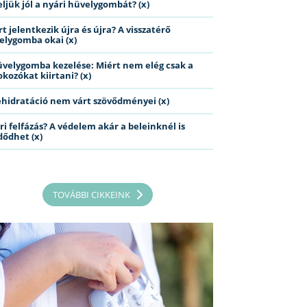
eljük jól a nyári hüvelygombát? (x)
t jelentkezik újra és újra? A visszatérő
elygomba okai (x)
üvelygomba kezelése: Miért nem elég csak a
kozókat kiirtani? (x)
ehidratáció nem várt szövődményei (x)
ri felfázás? A védelem akár a beleinknél is
dődhet (x)
TOVÁBBI CIKKEINK