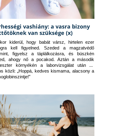
rhességi vashiány: a vasra bizony
ttőtöknek van szüksége (x)
kor kiderül, hogy babát vársz, hirtelen ezer 
ogra kell figyelned. Szeded a magzatvédő 
amint, figyelsz a táplálkozásra, és büszkén 
ed, ahogy nő a pocakod. Aztán a második 
meszter környékén a laborvizsgálat után az 
os közli: „Hoppá, kedves kismama, alacsony a 
oglobinszintje!”