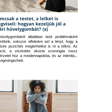
mcsak a testet, a lelket is
gviseli: hogyan kezeljük jól a
ári hüvelygombát? (x)
üvelygombáról általában testi problémaként 
zélünk, sokszor elfeledve azt a tényt, hogy a 
tőzés pszichés megterhelést is ró a nőkre. Az 
itáció, a viszketés okozta szorongás rossz 
érzetet hoz a mindennapokba, és az intimitást 
megmérgezheti.