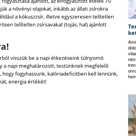
fogyasztása ajánlott, az elfogyasztott ételek 70
ük a növényi olajokat, inkább az állati zsírokra
éldául a kókuszzsír, illetve egyszeresen telítetlen
sen telítetlen zsírsavakat (tojás, hal) ajánlott
Te
ke
Ami
a!
dol
vit
rból visszük be a napi étkezéseink túlnyomó
néz
ogy a napi meghatározott, testünknek megfelelő
tri
orv
 hogy fogyhassunk, kalóriadeficitben kell lennünk,
hem
t, energia értékét!