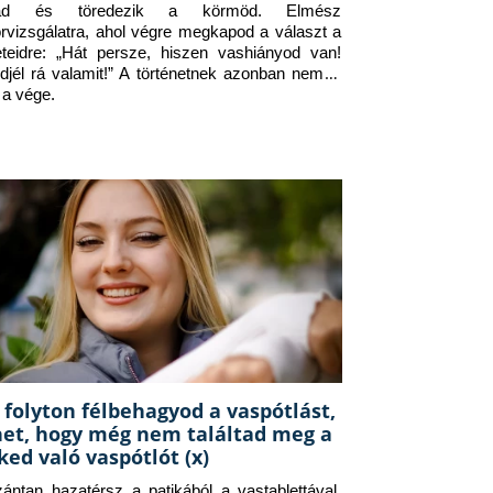
jad és töredezik a körmöd. Elmész 
orvizsgálatra, ahol végre megkapod a választ a 
eteidre: „Hát persze, hiszen vashiányod van! 
djél rá valamit!” A történetnek azonban nem itt 
 a vége.
 folyton félbehagyod a vaspótlást,
het, hogy még nem találtad meg a
ked való vaspótlót (x)
zántan hazatérsz a patikából a vastablettával, 