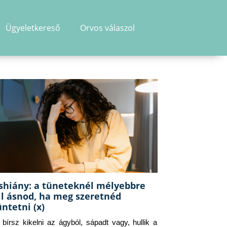
Ügyeletkereső
Orvos válaszol
shiány: a tüneteknél mélyebbre
ll ásnod, ha meg szeretnéd
üntetni (x)
g bírsz kikelni az ágyból, sápadt vagy, hullik a 