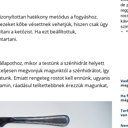
de 
reg
bizonyítottan hatékony metódus a fogyáshoz.
ros
káv
ezeket kőbe vésettnek vehetjük, hiszen csak úgy
szi
ani a ketózist. Ha ezt beállítottuk,
a f
ped
tartani.
állapothoz, mikor a testünk a szénhidrát helyett
te teljesen megvonjuk magunktól a szénhidrátot, így
nk. Emiatt rengeteg rostot kell ennünk, ugyanis
Vas
tamin, ráadásul telítettebbnek érezzük magunkat,
meg
Ha 
még
Ter
van
Nem