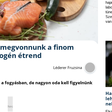
ha
lab
tün
Sze
van
l megvonnunk a finom
togén étrend
Léderer Fruzsina
l a fogyásban, de nagyon oda kell figyelnünk
Ha
le
ne
hirdetés
Els