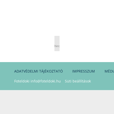
hirdetés
ADATVÉDELMI TÁJÉKOZTATÓ
IMPRESSZUM
MÉDI
Foteldoki
info@foteldoki.hu
Süti beállítások