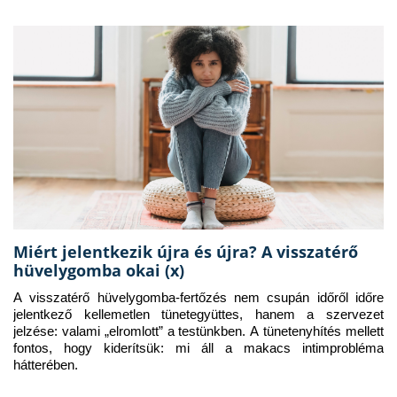
Miért jelentkezik újra és újra? A visszatérő
hüvelygomba okai (x)
A visszatérő hüvelygomba-fertőzés nem csupán időről időre 
jelentkező kellemetlen tünetegyüttes, hanem a szervezet 
jelzése: valami „elromlott” a testünkben. A tünetenyhítés mellett 
fontos, hogy kiderítsük: mi áll a makacs intimprobléma 
hátterében.