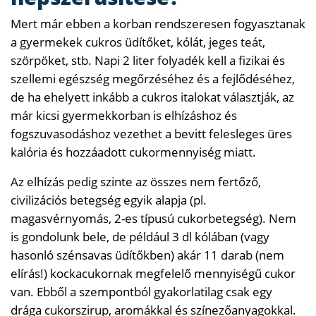
Mert már ebben a korban rendszeresen fogyasztanak
a gyermekek cukros üdítőket, kólát, jeges teát,
szörpöket, stb. Napi 2 liter folyadék kell a fizikai és
szellemi egészség megőrzéséhez és a fejlődéséhez,
de ha ehelyett inkább a cukros italokat választják, az
már kicsi gyermekkorban is elhízáshoz és
fogszuvasodáshoz vezethet a bevitt felesleges üres
kalória és hozzáadott cukormennyiség miatt.
Az elhízás pedig szinte az összes nem fertőző,
civilizációs betegség egyik alapja (pl.
magasvérnyomás, 2-es típusú cukorbetegség). Nem
is gondolunk bele, de például 3 dl kólában (vagy
hasonló szénsavas üdítőkben) akár 11 darab (nem
elírás!) kockacukornak megfelelő mennyiségű cukor
van. Ebből a szempontból gyakorlatilag csak egy
drága cukorszirup, aromákkal és színezőanyagokkal.