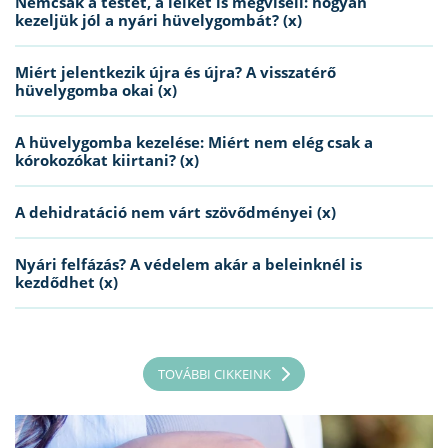
Nemcsak a testet, a lelket is megviseli: hogyan
kezeljük jól a nyári hüvelygombát? (x)
Miért jelentkezik újra és újra? A visszatérő
hüvelygomba okai (x)
A hüvelygomba kezelése: Miért nem elég csak a
kórokozókat kiirtani? (x)
A dehidratáció nem várt szövődményei (x)
Nyári felfázás? A védelem akár a beleinknél is
kezdődhet (x)
TOVÁBBI CIKKEINK