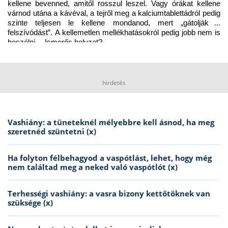
kellene bevenned, amitől rosszul leszel. Vagy órákat kellene 
várnod utána a kávéval, a tejről meg a kalciumtablettádról pedig 
szinte teljesen le kellene mondanod, mert „gátolják a 
felszívódást”. A kellemetlen mellékhatásokról pedig jobb nem is 
beszélni… Ismerős helyzet?
hirdetés
Vashiány: a tüneteknél mélyebbre kell ásnod, ha meg
szeretnéd szüntetni (x)
Ha folyton félbehagyod a vaspótlást, lehet, hogy még
nem találtad meg a neked való vaspótlót (x)
Terhességi vashiány: a vasra bizony kettőtöknek van
szüksége (x)