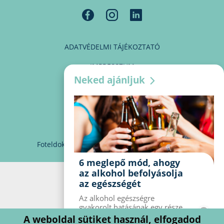
ADATVÉDELMI TÁJÉKOZTATÓ
IMPRESSZUM
Neked ajánljuk
MÉDIAAJÁNLAT
PARTNEREINK
KAPCSOLAT
Foteldoki
info@foteldoki.hu
Süti beállítások
6 meglepő mód, ahogy
az alkohol befolyásolja
az egészségét
Az alkohol egészségre
gyakorolt ​​hatásának egy része
jól ismert, mások azonban
A weboldal sütiket használ, elfogadod