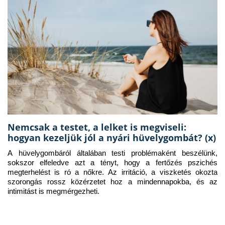
Nemcsak a testet, a lelket is megviseli:
hogyan kezeljük jól a nyári hüvelygombát? (x)
A hüvelygombáról általában testi problémaként beszélünk, 
sokszor elfeledve azt a tényt, hogy a fertőzés pszichés 
megterhelést is ró a nőkre. Az irritáció, a viszketés okozta 
szorongás rossz közérzetet hoz a mindennapokba, és az 
intimitást is megmérgezheti.