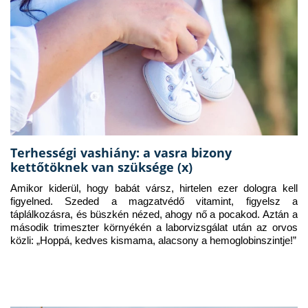
Terhességi vashiány: a vasra bizony
kettőtöknek van szüksége (x)
Amikor kiderül, hogy babát vársz, hirtelen ezer dologra kell 
figyelned. Szeded a magzatvédő vitamint, figyelsz a 
táplálkozásra, és büszkén nézed, ahogy nő a pocakod. Aztán a 
második trimeszter környékén a laborvizsgálat után az orvos 
közli: „Hoppá, kedves kismama, alacsony a hemoglobinszintje!”