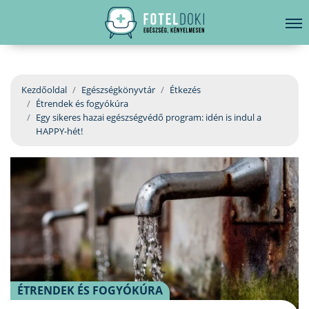
hirdetés
LELKI EGÉSZSÉG
Bejelentkezés
EGÉSZSÉGKÖNYVTÁR
Kezdőoldal
Egészségkönyvtár
Étkezés
Étrendek és fogyókúra
BETEGSÉGKALAUZ
Egy sikeres hazai egészségvédő program: idén is indul a
HAPPY-hét!
ÜGYELETKERESŐ
ORVOS VÁLASZOL
ORVOSKERESŐ
ÉTRENDEK ÉS FOGYÓKÚRA