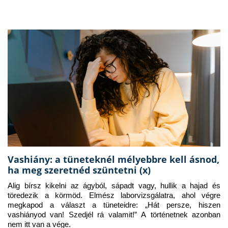
Vashiány: a tüneteknél mélyebbre kell ásnod,
ha meg szeretnéd szüntetni (x)
Alig bírsz kikelni az ágyból, sápadt vagy, hullik a hajad és 
töredezik a körmöd. Elmész laborvizsgálatra, ahol végre 
megkapod a választ a tüneteidre: „Hát persze, hiszen 
vashiányod van! Szedjél rá valamit!” A történetnek azonban 
nem itt van a vége.