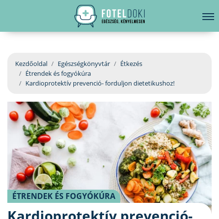
hirdetés
LELKI EGÉSZSÉG
Bejelentkezés
EGÉSZSÉGKÖNYVTÁR
Kezdőoldal
Egészségkönyvtár
Étkezés
Étrendek és fogyókúra
BETEGSÉGKALAUZ
Kardioprotektív prevenció- forduljon dietetikushoz!
ÜGYELETKERESŐ
ORVOS VÁLASZOL
ORVOSKERESŐ
ÉTRENDEK ÉS FOGYÓKÚRA
Kardioprotektív prevenció-