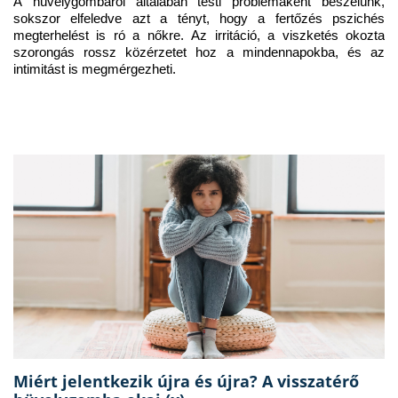
A hüvelygombáról általában testi problémaként beszélünk, 
sokszor elfeledve azt a tényt, hogy a fertőzés pszichés 
megterhelést is ró a nőkre. Az irritáció, a viszketés okozta 
szorongás rossz közérzetet hoz a mindennapokba, és az 
intimitást is megmérgezheti.
Miért jelentkezik újra és újra? A visszatérő