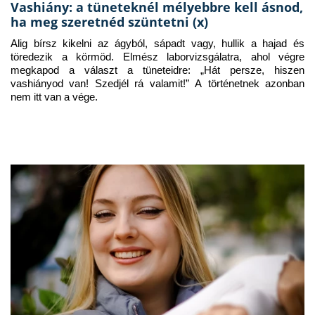
Vashiány: a tüneteknél mélyebbre kell ásnod,
ha meg szeretnéd szüntetni (x)
Alig bírsz kikelni az ágyból, sápadt vagy, hullik a hajad és 
töredezik a körmöd. Elmész laborvizsgálatra, ahol végre 
megkapod a választ a tüneteidre: „Hát persze, hiszen 
vashiányod van! Szedjél rá valamit!” A történetnek azonban 
nem itt van a vége.