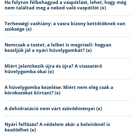
Ha folyton félbehagyod a vaspótlást, lehet, hogy még
nem találtad meg a neked való vaspótlót (x)
Terhességi vashiány: a vasra bizony kettőtöknek van
szüksége (x)
Nemcsak a testet, a lelket is megviseli: hogyan
kezeljük jól a nyári hüvelygombát? (x)
Miért jelentkezik újra és újra? A visszatérő
hüvelygomba okai (x)
A hüvelygomba kezelése: Miért nem elég csak a
kórokozókat kiirtani? (x)
A dehidratáció nem várt szövődményei (x)
Nyári felfázás? A védelem akár a beleinknél is
kezdődhet (x)