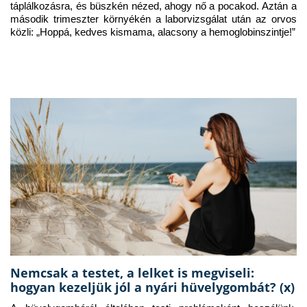
táplálkozásra, és büszkén nézed, ahogy nő a pocakod. Aztán a 
második trimeszter környékén a laborvizsgálat után az orvos 
közli: „Hoppá, kedves kismama, alacsony a hemoglobinszintje!”
Nemcsak a testet, a lelket is megviseli:
hogyan kezeljük jól a nyári hüvelygombát? (x)