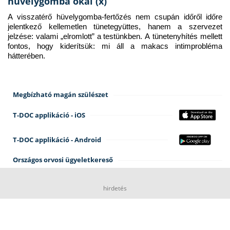
hüvelygomba okai (x)
A visszatérő hüvelygomba-fertőzés nem csupán időről időre 
jelentkező kellemetlen tünetegyüttes, hanem a szervezet 
jelzése: valami „elromlott” a testünkben. A tünetenyhítés mellett 
fontos, hogy kiderítsük: mi áll a makacs intimprobléma 
hátterében.
Megbízható magán szülészet
T-DOC applikáció - iOS
T-DOC applikáció - Android
Országos orvosi ügyeletkereső
hirdetés