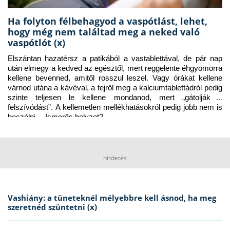
Ha folyton félbehagyod a vaspótlást, lehet,
hogy még nem találtad meg a neked való
vaspótlót (x)
Elszántan hazatérsz a patikából a vastablettával, de pár nap 
után elmegy a kedved az egésztől, mert reggelente éhgyomorra 
kellene bevenned, amitől rosszul leszel. Vagy órákat kellene 
várnod utána a kávéval, a tejről meg a kalciumtablettádról pedig 
szinte teljesen le kellene mondanod, mert „gátolják a 
felszívódást”. A kellemetlen mellékhatásokról pedig jobb nem is 
beszélni… Ismerős helyzet?
hirdetés
Vashiány: a tüneteknél mélyebbre kell ásnod, ha meg
szeretnéd szüntetni (x)