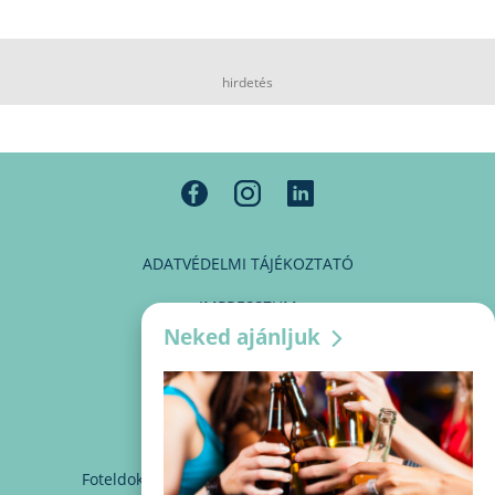
hirdetés
ADATVÉDELMI TÁJÉKOZTATÓ
IMPRESSZUM
Neked ajánljuk
MÉDIAAJÁNLAT
PARTNEREINK
KAPCSOLAT
Foteldoki
info@foteldoki.hu
Süti beállítások