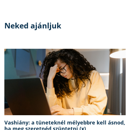
Neked ajánljuk
Vashiány: a tüneteknél mélyebbre kell ásnod,
ha meg szeretnéd szüntetni (x)