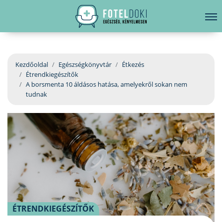
hirdetés
LELKI EGÉSZSÉG
Bejelentkezés
EGÉSZSÉGKÖNYVTÁR
Kezdőoldal
Egészségkönyvtár
Étkezés
Étrendkiegészítők
BETEGSÉGKALAUZ
A borsmenta 10 áldásos hatása, amelyekről sokan nem
tudnak
ÜGYELETKERESŐ
ORVOS VÁLASZOL
ORVOSKERESŐ
ÉTRENDKIEGÉSZÍTŐK