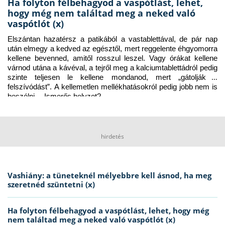
Ha folyton félbehagyod a vaspótlást, lehet,
hogy még nem találtad meg a neked való
vaspótlót (x)
Elszántan hazatérsz a patikából a vastablettával, de pár nap 
után elmegy a kedved az egésztől, mert reggelente éhgyomorra 
kellene bevenned, amitől rosszul leszel. Vagy órákat kellene 
várnod utána a kávéval, a tejről meg a kalciumtablettádról pedig 
szinte teljesen le kellene mondanod, mert „gátolják a 
felszívódást”. A kellemetlen mellékhatásokról pedig jobb nem is 
beszélni… Ismerős helyzet?
hirdetés
Vashiány: a tüneteknél mélyebbre kell ásnod, ha meg
szeretnéd szüntetni (x)
Ha folyton félbehagyod a vaspótlást, lehet, hogy még
nem találtad meg a neked való vaspótlót (x)