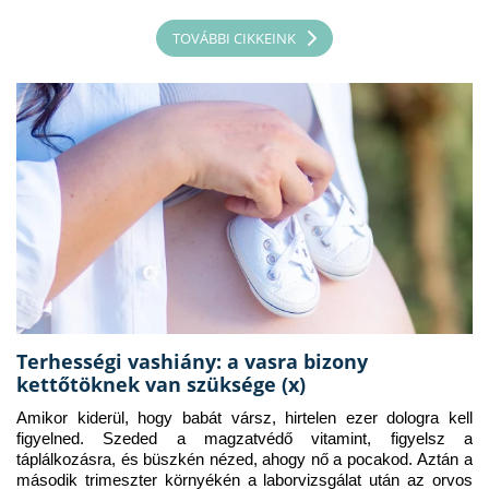
TOVÁBBI CIKKEINK
Terhességi vashiány: a vasra bizony
kettőtöknek van szüksége (x)
Amikor kiderül, hogy babát vársz, hirtelen ezer dologra kell 
figyelned. Szeded a magzatvédő vitamint, figyelsz a 
táplálkozásra, és büszkén nézed, ahogy nő a pocakod. Aztán a 
második trimeszter környékén a laborvizsgálat után az orvos 