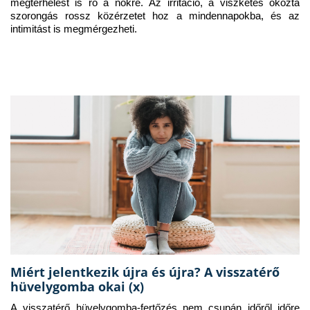
megterhelést is ró a nőkre. Az irritáció, a viszketés okozta 
szorongás rossz közérzetet hoz a mindennapokba, és az 
intimitást is megmérgezheti.
Miért jelentkezik újra és újra? A visszatérő
hüvelygomba okai (x)
A visszatérő hüvelygomba-fertőzés nem csupán időről időre 