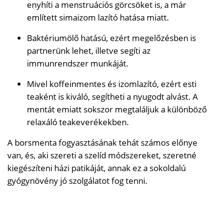
enyhíti a menstruációs görcsöket is, a már
említett simaizom lazító hatása miatt.
Baktériumölő hatású, ezért megelőzésben is
partnerünk lehet, illetve segíti az
immunrendszer munkáját.
Mivel koffeinmentes és izomlazító, ezért esti
teaként is kiváló, segítheti a nyugodt alvást. A
mentát emiatt sokszor megtaláljuk a különböző
relaxáló teakeverékekben.
A borsmenta fogyasztásának tehát számos előnye
van, és, aki szereti a szelíd módszereket, szeretné
kiegészíteni házi patikáját, annak ez a sokoldalú
gyógynövény jó szolgálatot fog tenni.