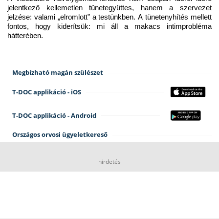
jelentkező kellemetlen tünetegyüttes, hanem a szervezet 
jelzése: valami „elromlott” a testünkben. A tünetenyhítés mellett 
fontos, hogy kiderítsük: mi áll a makacs intimprobléma 
hátterében.
Megbízható magán szülészet
T-DOC applikáció - iOS
T-DOC applikáció - Android
Országos orvosi ügyeletkereső
hirdetés