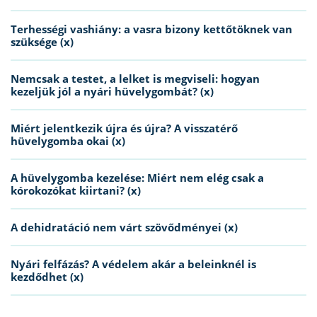
Terhességi vashiány: a vasra bizony kettőtöknek van
szüksége (x)
Nemcsak a testet, a lelket is megviseli: hogyan
kezeljük jól a nyári hüvelygombát? (x)
Miért jelentkezik újra és újra? A visszatérő
hüvelygomba okai (x)
A hüvelygomba kezelése: Miért nem elég csak a
kórokozókat kiirtani? (x)
A dehidratáció nem várt szövődményei (x)
Nyári felfázás? A védelem akár a beleinknél is
kezdődhet (x)