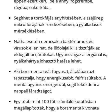
éppen ezért kerül bele annyi fogkrémbe,
rágóba, cukorkába.
Segíthet a torokfájás enyhítésében, a szájüreg
mikroflórájának rendezésében, a gyulladások
mérséklésében.
Nátha esetén nemcsak a baktériumok és
vírusok ellen hat, de illóolajai ki is tisztítják az
eldugult orrjáratokat. Ugyanez igaz allergiánál is,
nyálkahártya lohasztó hatása lehet.
Aki borsmenta teát fogyaszt, általában azt
tapasztalja, hogy energikusabb, felfrissültebb. A
menta ugyanis energetizál, segít leküzdeni a
nappali fáradtságot.
Egy több mint 100 főt számláló kutatásban
megállapították, hogy a borsmenta kivonata