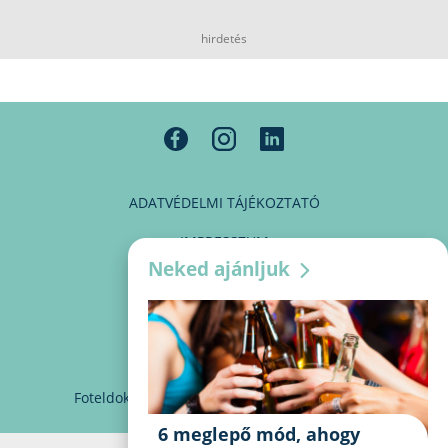
hirdetés
ADATVÉDELMI TÁJÉKOZTATÓ
IMPRESSZUM
Neked ajánljuk
MÉDIAAJÁNLAT
PARTNEREINK
KAPCSOLAT
Foteldoki
info@foteldoki.hu
Süti beállítások
6 meglepő mód, ahogy