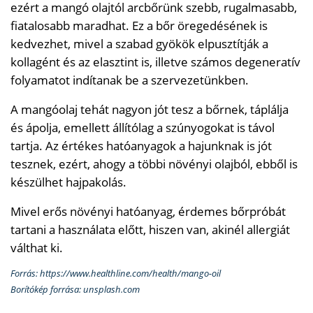
ezért a mangó olajtól arcbőrünk szebb, rugalmasabb,
fiatalosabb maradhat. Ez a bőr öregedésének is
kedvezhet, mivel a szabad gyökök elpusztítják a
kollagént és az elasztint is, illetve számos degeneratív
folyamatot indítanak be a szervezetünkben.
A mangóolaj tehát nagyon jót tesz a bőrnek, táplálja
és ápolja, emellett állítólag a szúnyogokat is távol
tartja. Az értékes hatóanyagok a hajunknak is jót
tesznek, ezért, ahogy a többi növényi olajból, ebből is
készülhet hajpakolás.
Mivel erős növényi hatóanyag, érdemes bőrpróbát
tartani a használata előtt, hiszen van, akinél allergiát
válthat ki.
Forrás: https://www.healthline.com/health/mango-oil
Borítókép forrása: unsplash.com