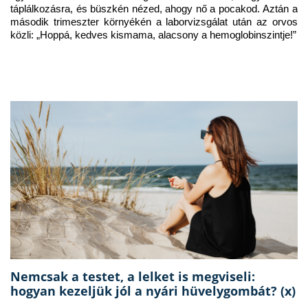
táplálkozásra, és büszkén nézed, ahogy nő a pocakod. Aztán a 
második trimeszter környékén a laborvizsgálat után az orvos 
közli: „Hoppá, kedves kismama, alacsony a hemoglobinszintje!”
Nemcsak a testet, a lelket is megviseli:
hogyan kezeljük jól a nyári hüvelygombát? (x)