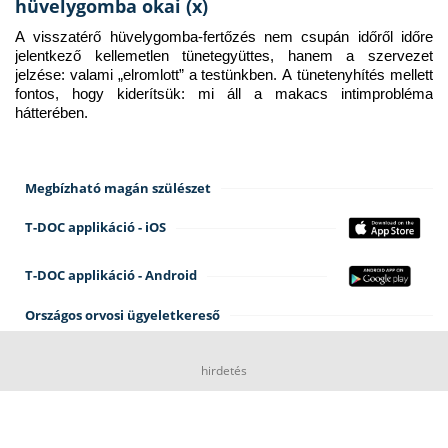
hüvelygomba okai (x)
A visszatérő hüvelygomba-fertőzés nem csupán időről időre 
jelentkező kellemetlen tünetegyüttes, hanem a szervezet 
jelzése: valami „elromlott” a testünkben. A tünetenyhítés mellett 
fontos, hogy kiderítsük: mi áll a makacs intimprobléma 
hátterében.
Megbízható magán szülészet
T-DOC applikáció - iOS
T-DOC applikáció - Android
Országos orvosi ügyeletkereső
hirdetés