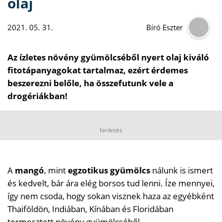
olaj
2021. 05. 31.
Bíró Eszter
Az ízletes növény gyümölcséből nyert olaj kiváló
fitotápanyagokat tartalmaz, ezért érdemes
beszerezni belőle, ha összefutunk vele a
drogériákban!
hirdetés
A
mangó
, mint
egzotikus gyümölcs
nálunk is ismert
és kedvelt, bár ára elég borsos tud lenni. Íze mennyei,
így nem csoda, hogy sokan visznek haza az egyébként
Thaiföldön, Indiában, Kínában és Floridában
termesztett növény gyümölcséből.