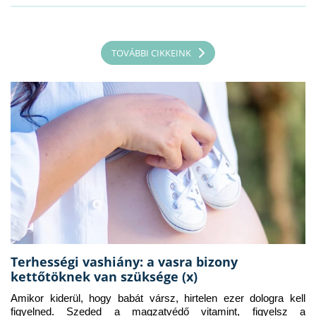
TOVÁBBI CIKKEINK
Terhességi vashiány: a vasra bizony
kettőtöknek van szüksége (x)
Amikor kiderül, hogy babát vársz, hirtelen ezer dologra kell 
figyelned. Szeded a magzatvédő vitamint, figyelsz a 