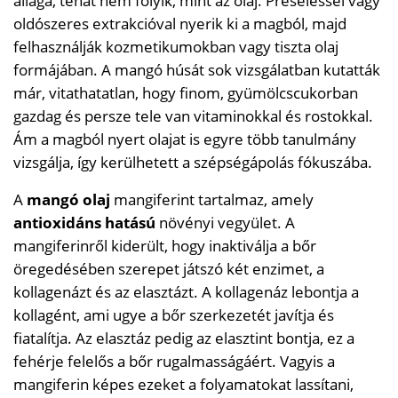
állaga, tehát nem folyik, mint az olaj. Préseléssel vagy
oldószeres extrakcióval nyerik ki a magból, majd
felhasználják kozmetikumokban vagy tiszta olaj
formájában. A mangó húsát sok vizsgálatban kutatták
már, vitathatatlan, hogy finom, gyümölcscukorban
gazdag és persze tele van vitaminokkal és rostokkal.
Ám a magból nyert olajat is egyre több tanulmány
vizsgálja, így kerülhetett a szépségápolás fókuszába.
A
mangó olaj
mangiferint tartalmaz, amely
antioxidáns hatású
növényi vegyület. A
mangiferinről kiderült, hogy inaktiválja a bőr
öregedésében szerepet játszó két enzimet, a
kollagenázt és az elasztázt. A kollagenáz lebontja a
kollagént, ami ugye a bőr szerkezetét javítja és
fiatalítja. Az elasztáz pedig az elasztint bontja, ez a
fehérje felelős a bőr rugalmasságáért. Vagyis a
mangiferin képes ezeket a folyamatokat lassítani,