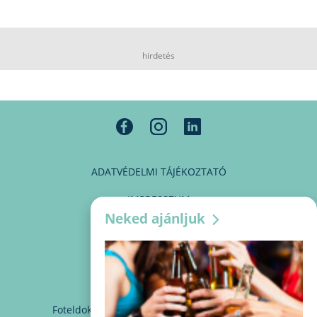
hirdetés
ADATVÉDELMI TÁJÉKOZTATÓ
IMPRESSZUM
Neked ajánljuk
MÉDIAAJÁNLAT
PARTNEREINK
KAPCSOLAT
Foteldoki
info@foteldoki.hu
Süti beállítások