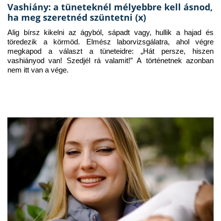
Vashiány: a tüneteknél mélyebbre kell ásnod,
ha meg szeretnéd szüntetni (x)
Alig bírsz kikelni az ágyból, sápadt vagy, hullik a hajad és 
töredezik a körmöd. Elmész laborvizsgálatra, ahol végre 
megkapod a választ a tüneteidre: „Hát persze, hiszen 
vashiányod van! Szedjél rá valamit!” A történetnek azonban 
nem itt van a vége.