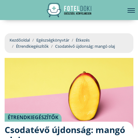
hirdetés
LELKI EGÉSZSÉG
Bejelentkezés
EGÉSZSÉGKÖNYVTÁR
Kezdőoldal
Egészségkönyvtár
Étkezés
Étrendkiegészítők
Csodatévő újdonság: mangó olaj
BETEGSÉGKALAUZ
ÜGYELETKERESŐ
ORVOS VÁLASZOL
ORVOSKERESŐ
ÉTRENDKIEGÉSZÍTŐK
Csodatévő újdonság: mangó