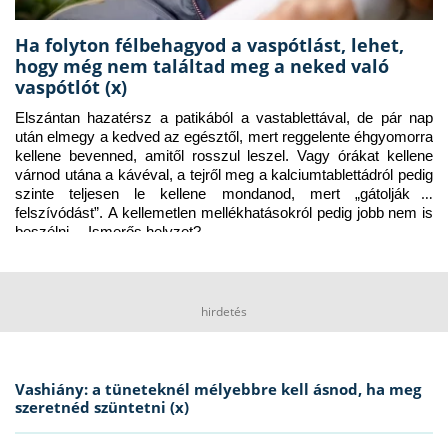
Ha folyton félbehagyod a vaspótlást, lehet,
hogy még nem találtad meg a neked való
vaspótlót (x)
Elszántan hazatérsz a patikából a vastablettával, de pár nap 
után elmegy a kedved az egésztől, mert reggelente éhgyomorra 
kellene bevenned, amitől rosszul leszel. Vagy órákat kellene 
várnod utána a kávéval, a tejről meg a kalciumtablettádról pedig 
szinte teljesen le kellene mondanod, mert „gátolják a 
felszívódást”. A kellemetlen mellékhatásokról pedig jobb nem is 
beszélni… Ismerős helyzet?
hirdetés
Vashiány: a tüneteknél mélyebbre kell ásnod, ha meg
szeretnéd szüntetni (x)