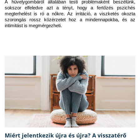
A hüvelygombáról általában testi problémaként beszélünk, 
sokszor elfeledve azt a tényt, hogy a fertőzés pszichés 
megterhelést is ró a nőkre. Az irritáció, a viszketés okozta 
szorongás rossz közérzetet hoz a mindennapokba, és az 
intimitást is megmérgezheti.
Miért jelentkezik újra és újra? A visszatérő