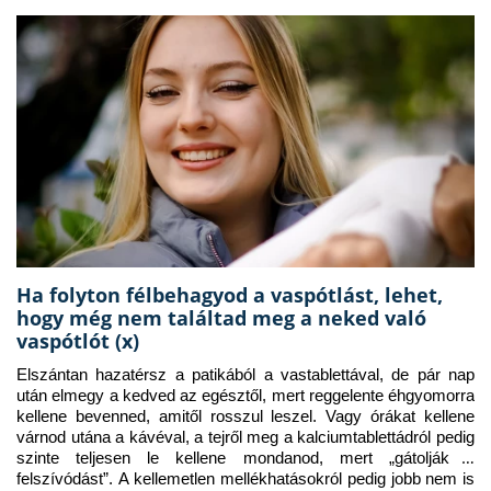
Ha folyton félbehagyod a vaspótlást, lehet,
hogy még nem találtad meg a neked való
vaspótlót (x)
Elszántan hazatérsz a patikából a vastablettával, de pár nap 
után elmegy a kedved az egésztől, mert reggelente éhgyomorra 
kellene bevenned, amitől rosszul leszel. Vagy órákat kellene 
várnod utána a kávéval, a tejről meg a kalciumtablettádról pedig 
szinte teljesen le kellene mondanod, mert „gátolják a 
felszívódást”. A kellemetlen mellékhatásokról pedig jobb nem is 