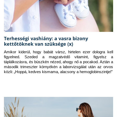
Terhességi vashiány: a vasra bizony
kettőtöknek van szüksége (x)
Amikor kiderül, hogy babát vársz, hirtelen ezer dologra kell 
figyelned. Szeded a magzatvédő vitamint, figyelsz a 
táplálkozásra, és büszkén nézed, ahogy nő a pocakod. Aztán a 
második trimeszter környékén a laborvizsgálat után az orvos 
közli: „Hoppá, kedves kismama, alacsony a hemoglobinszintje!”