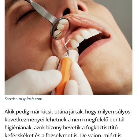
Forrás: unsplash.com
Akik pedig már kicsit utána jártak, hogy milyen súlyos
következményei lehetnek a nem megfelelő dentál
higiéniának, azok bizony bevetik a fogköztisztító
kefécskéket és a fogselymet is. De vajon, miért is