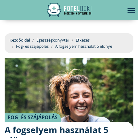
hirdetés
LELKI EGÉSZSÉG
Bejelentkezés
EGÉSZSÉGKÖNYVTÁR
Kezdőoldal
Egészségkönyvtár
Étkezés
Fog- és szájápolás
A fogselyem használat 5 előnye
BETEGSÉGKALAUZ
ÜGYELETKERESŐ
ORVOS VÁLASZOL
ORVOSKERESŐ
FOG- ÉS SZÁJÁPOLÁS
A fogselyem használat 5