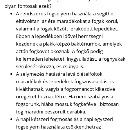
olyan fontosak ezek?
A rendszeres fogselyem használata segíthet
eltávolítani az ételmaradékokat a fogak körül,
valamint a fogak között lerakódott lepedéket.
Ebben a lepedékben idővel hemzsegni
kezdenek a plakk-képző baktériumok, amelyek
aztán fogkövet okoznak. A fogkő pedig
kellemetlen leheletet, ínygyulladást, a fognyakak
sérülését okozza, és csúnya is.
A selymezés hatására leváló ételfoltok,
maradékok és lepedékek fogszuvasodást is
kiválthatnak, vagyis a fogzománcot kikezdve
üregeket hoznak létre. Ha nem szabályos a
fogsorunk, hiába mossuk fogkefével, biztosan
fog maradni beszorult darabka.
A napi kétszeri fogmosás és a napi egyszeri
fogselyem használata csökkentheti az