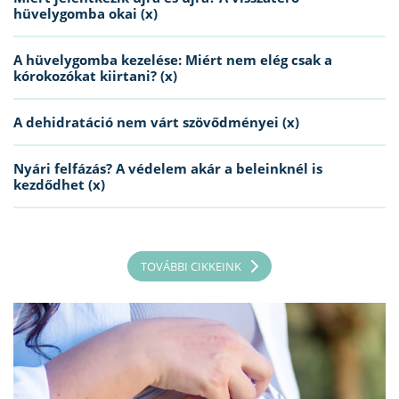
hüvelygomba okai (x)
A hüvelygomba kezelése: Miért nem elég csak a
kórokozókat kiirtani? (x)
A dehidratáció nem várt szövődményei (x)
Nyári felfázás? A védelem akár a beleinknél is
kezdődhet (x)
TOVÁBBI CIKKEINK