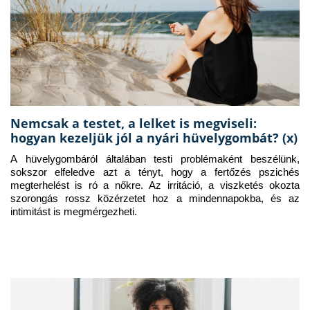
Nemcsak a testet, a lelket is megviseli:
hogyan kezeljük jól a nyári hüvelygombát? (x)
A hüvelygombáról általában testi problémaként beszélünk, 
sokszor elfeledve azt a tényt, hogy a fertőzés pszichés 
megterhelést is ró a nőkre. Az irritáció, a viszketés okozta 
szorongás rossz közérzetet hoz a mindennapokba, és az 
intimitást is megmérgezheti.