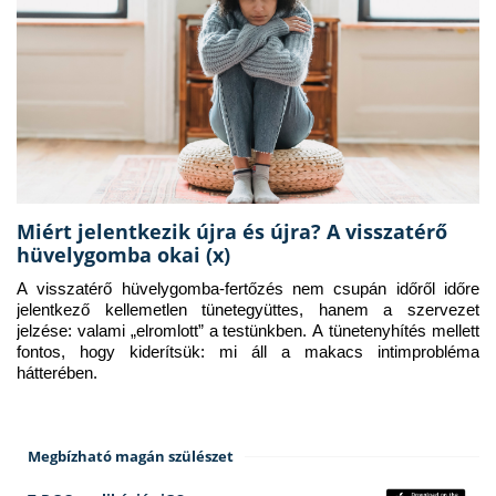
Miért jelentkezik újra és újra? A visszatérő
hüvelygomba okai (x)
A visszatérő hüvelygomba-fertőzés nem csupán időről időre 
jelentkező kellemetlen tünetegyüttes, hanem a szervezet 
jelzése: valami „elromlott” a testünkben. A tünetenyhítés mellett 
fontos, hogy kiderítsük: mi áll a makacs intimprobléma 
hátterében.
Megbízható magán szülészet