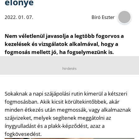
előnye
2022. 01. 07.
Bíró Eszter
Nem véletlenül javasolja a legtöbb fogorvos a
kezelések és vizsgálatok alkalmával, hogy a
fogmosás mellett jó, ha fogselymezünk is.
hirdetés
Sokaknak a napi szájápolási rutin kimerül a kétszeri
fogmosásban. Akik kicsit körültekintőbbek, akár
minden étkezés után megmossák, vagy alkalmaznak
szájvizeket, melyek segítenek meggátolni az
ínygyulladást és a plakk-képződést, azaz a
fogkövesedést.