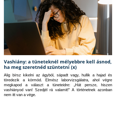
Vashiány: a tüneteknél mélyebbre kell ásnod,
ha meg szeretnéd szüntetni (x)
Alig bírsz kikelni az ágyból, sápadt vagy, hullik a hajad és 
töredezik a körmöd. Elmész laborvizsgálatra, ahol végre 
megkapod a választ a tüneteidre: „Hát persze, hiszen 
vashiányod van! Szedjél rá valamit!” A történetnek azonban 
nem itt van a vége.