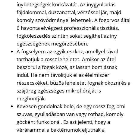
ínybetegségek kockázatát. Az ínygyulladás
fájdalommal, duzzanattal, vérzéssel jár, majd
komoly szövődményei lehetnek. A fogorvos által
6 havonta elvégzett professzionális tisztítás.
fogkőleszedés szintén sokat segíthet az íny
egészségének megőrzésében.
A fogselyem az egyik eszköz, amellyel távol
tarthatjuk a rossz leheletet. Amikor az étel
beszorul a fogak közé, az lassan bomlásnak
indul. Ha nem távolítjuk el az élelmiszer
részecskéket, bűzös leheletet fognak okozni és a
szájüreg egészséges mikroflóráját is
megbontják.
Kevesen gondolnak bele, de egy rossz fog, ami
szuvas, gyulladásban van vagy rothad, komoly
gócként funkcionál. Ez azt jelenti, hogy a
vérárammal a baktériumok eljutnak a