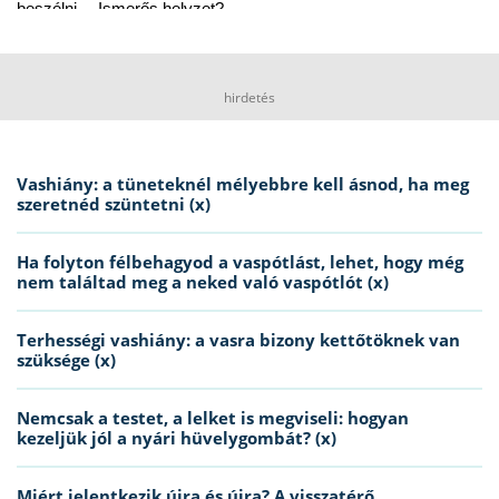
beszélni… Ismerős helyzet?
hirdetés
Vashiány: a tüneteknél mélyebbre kell ásnod, ha meg
szeretnéd szüntetni (x)
Ha folyton félbehagyod a vaspótlást, lehet, hogy még
nem találtad meg a neked való vaspótlót (x)
Terhességi vashiány: a vasra bizony kettőtöknek van
szüksége (x)
Nemcsak a testet, a lelket is megviseli: hogyan
kezeljük jól a nyári hüvelygombát? (x)
Miért jelentkezik újra és újra? A visszatérő