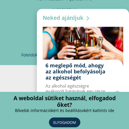
IMPRESSZUM
Neked ajánljuk
MÉDIAAJÁNLAT
PARTNEREINK
KAPCSOLAT
Foteldoki
info@foteldoki.hu
Süti beállítások
6 meglepő mód, ahogy
az alkohol befolyásolja
az egészségét
Az alkohol egészségre
gyakorolt ​​hatásának egy része
jól ismert, mások azonban
A weboldal sütiket használ, elfogadod
meglepők lehetnek. Van hat
őket?
kevésbé ismert hatás, amelyet
Bővebb információkért és beállításokért kattints ide
az alkohol gyakorol a
szervezetre.
ELFOGADOM