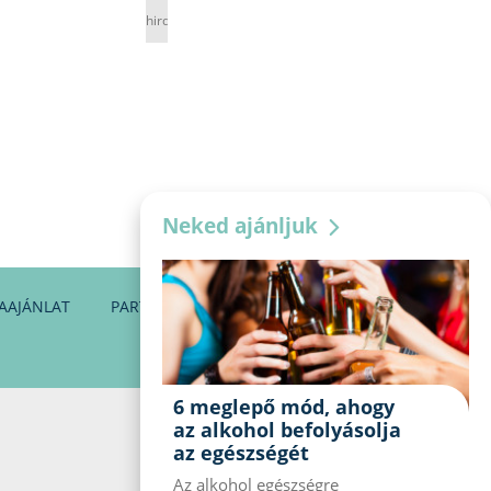
hirdetés
Neked ajánljuk
AAJÁNLAT
PARTNEREINK
KAPCSOLAT
6 meglepő mód, ahogy
az alkohol befolyásolja
az egészségét
Az alkohol egészségre