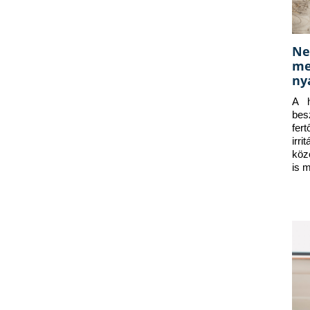
Ne
me
ny
A h
bes
fer
irr
köz
is 