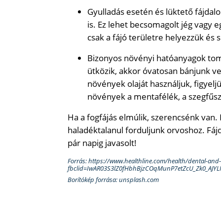
Gyulladás esetén és lüktető fájdal
is. Ez lehet becsomagolt jég vagy 
csak a fájó területre helyezzük és
Bizonyos növényi hatóanyagok tomp
ütközik, akkor óvatosan bánjunk vel
növények olaját használjuk, figyel
növények a mentafélék, a szegfűsze
Ha a fogfájás elmúlik, szerencsénk van.
haladéktalanul forduljunk orvoshoz. F
pár napig javasolt!
Forrás: https://www.healthline.com/health/dental-and
fbclid=IwAR03S3lZ0fHbhBjzCOqMunP7etZcU_Zk0_AJYL
Borítókép forrása: unsplash.com