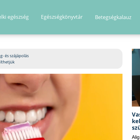
elki egészség
Egészségkönyvtár
Betegségkalauz
hirdetés
g- és szájápolás
íthetjük
Va
ke
sz
Ali