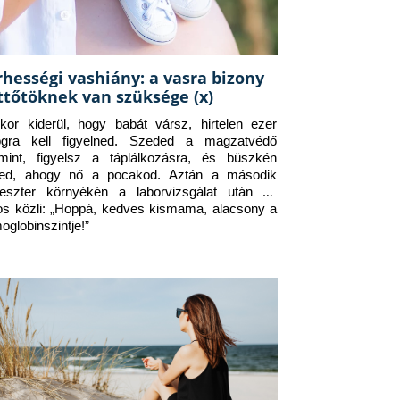
rhességi vashiány: a vasra bizony
ttőtöknek van szüksége (x)
kor kiderül, hogy babát vársz, hirtelen ezer 
ogra kell figyelned. Szeded a magzatvédő 
amint, figyelsz a táplálkozásra, és büszkén 
ed, ahogy nő a pocakod. Aztán a második 
meszter környékén a laborvizsgálat után az 
os közli: „Hoppá, kedves kismama, alacsony a 
oglobinszintje!”