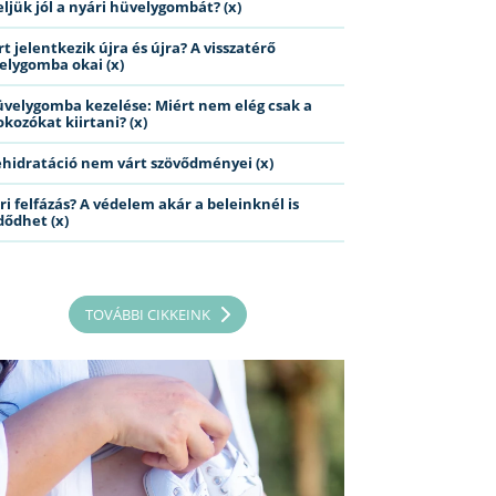
eljük jól a nyári hüvelygombát? (x)
t jelentkezik újra és újra? A visszatérő
elygomba okai (x)
üvelygomba kezelése: Miért nem elég csak a
kozókat kiirtani? (x)
ehidratáció nem várt szövődményei (x)
ri felfázás? A védelem akár a beleinknél is
dődhet (x)
TOVÁBBI CIKKEINK