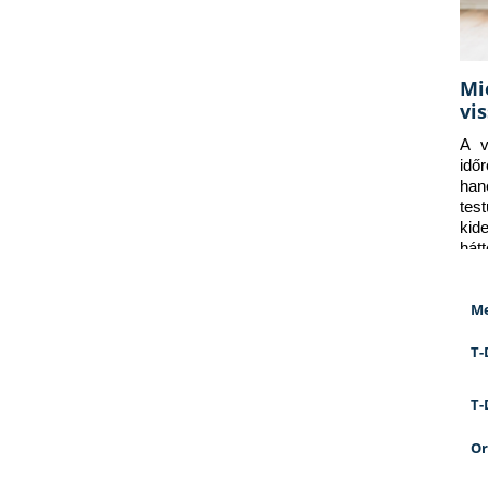
Mi
vi
A v
idő
han
tes
kid
hát
Me
T-
T-
Or