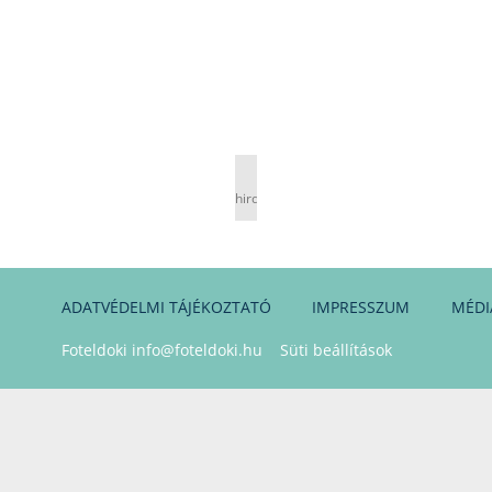
hirdetés
ADATVÉDELMI TÁJÉKOZTATÓ
IMPRESSZUM
MÉDI
Foteldoki
info@foteldoki.hu
Süti beállítások