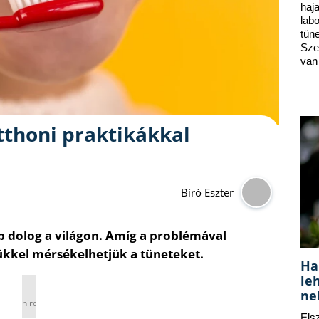
ha
lab
tün
Sze
van
tthoni praktikákkal
Bíró Eszter
b dolog a világon. Amíg a problémával
rükkel mérsékelhetjük a tüneteket.
Ha
le
ne
hirdetés
Els