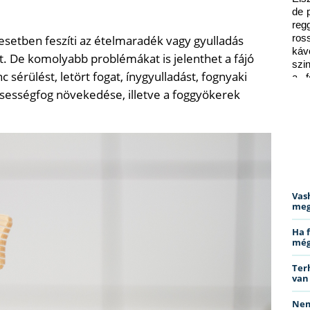
de 
reg
esetben feszíti az ételmaradék vagy gyulladás
ros
káv
t. De komolyabb problémákat is jelenthet a fájó
szi
 sérülést, letört fogat, ínygyulladást, fognyaki
a f
ped
csességfog növekedése, illetve a foggyökerek
Vas
meg
Ha 
még
Ter
van
Nem