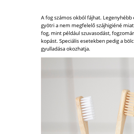
A fog számos okból fájhat. Legenyhébb 
gyötri a nem megfelelő szájhigiéné miat
fog, mint például szuvasodást, fogzománc
kopást. Speciális esetekben pedig a böl
gyulladása okozhatja.