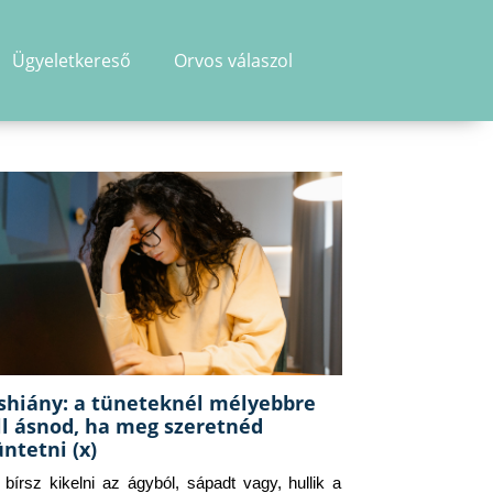
Ügyeletkereső
Orvos válaszol
shiány: a tüneteknél mélyebbre
ll ásnod, ha meg szeretnéd
üntetni (x)
g bírsz kikelni az ágyból, sápadt vagy, hullik a 