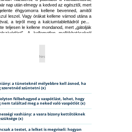
pár nap után elmegy a kedved az egésztől, mert 
gelente éhgyomorra kellene bevenned, amitől 
szul leszel. Vagy órákat kellene várnod utána a 
éval, a tejről meg a kalciumtablettádról pedig 
nte teljesen le kellene mondanod, mert „gátolják 
elszívódást”. A kellemetlen mellékhatásokról 
ig jobb nem is beszélni… Ismerős helyzet?
hirdetés
hiány: a tüneteknél mélyebbre kell ásnod, ha
 szeretnéd szüntetni (x)
folyton félbehagyod a vaspótlást, lehet, hogy
 nem találtad meg a neked való vaspótlót (x)
hességi vashiány: a vasra bizony kettőtöknek
 szüksége (x)
csak a testet, a lelket is megviseli: hogyan