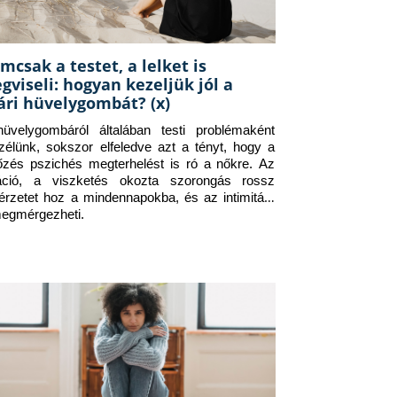
mcsak a testet, a lelket is
gviseli: hogyan kezeljük jól a
ári hüvelygombát? (x)
üvelygombáról általában testi problémaként 
zélünk, sokszor elfeledve azt a tényt, hogy a 
tőzés pszichés megterhelést is ró a nőkre. Az 
itáció, a viszketés okozta szorongás rossz 
érzetet hoz a mindennapokba, és az intimitást 
megmérgezheti.