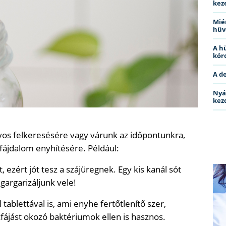
kez
Miér
hüv
A h
kóro
A d
Nyá
kez
vos felkeresésére vagy várunk az időpontunkra,
fájdalom enyhítésére. Például:
t, ezért jót tesz a szájüregnek. Egy kis kanál sót
 gargarizáljunk vele!
ablettával is, ami enyhe fertőtlenítő szer,
kfájást okozó baktériumok ellen is hasznos.