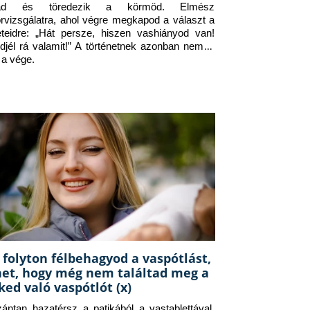
jad és töredezik a körmöd. Elmész 
orvizsgálatra, ahol végre megkapod a választ a 
eteidre: „Hát persze, hiszen vashiányod van! 
djél rá valamit!” A történetnek azonban nem itt 
 a vége.
 folyton félbehagyod a vaspótlást,
het, hogy még nem találtad meg a
ked való vaspótlót (x)
zántan hazatérsz a patikából a vastablettával, 