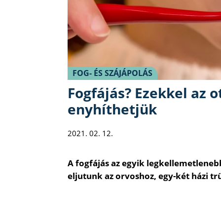
FOG- ÉS SZÁJÁPOLÁS
Fogfájás? Ezekkel az o
enyhíthetjük
2021. 02. 12.
A fogfájás az egyik legkellemetleneb
eljutunk az orvoshoz, egy-két házi t