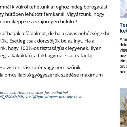
omnál kívülről tehetünk a foghoz hideg borogatást
egy hűtőben lehűtött fémkanál. Vigyázzunk, hogy
 semmiképp se a szájüregen belülre!
Te
ke
íthatják a fájdalmat, de ha a rágás nehézségekbe
Ami
ük. Esetleg csak dörzsöljük be az ínyt. Ha a
dol
jünk, hogy 100%-os tisztaságúak legyenek. Ilyen
vit
g, a kakukkfű, a fokhagyma és a teafaolaj.
néz
tri
 Ha viszont visszatér vagy nem szűnik,
orv
hem
ájdalomcsillapító gyógyszerek szedése maximum
-oral-health/home-remedies-for-toothache?
NT_5lG0x7cfMNt1aAQR7g#hydrogen-peroxide-rinse