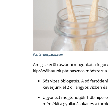
Forrás: unsplash.com
Amíg sikerül rászánni magunkat a fogor
kipróbálhatunk pár hasznos módszert a 
Sós vizes öblögetés. A só fertőtlení
keverjünk el 2 dl langyos vízben és
Ugyanezt megtehetjük 1 db hiperol t
mérsékli a gyulladásokat és a toro