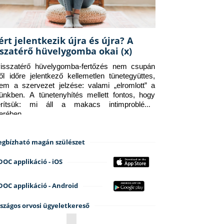
ért jelentkezik újra és újra? A
sszatérő hüvelygomba okai (x)
isszatérő hüvelygomba-fertőzés nem csupán 
ről időre jelentkező kellemetlen tünetegyüttes, 
em a szervezet jelzése: valami „elromlott” a 
tünkben. A tünetenyhítés mellett fontos, hogy 
erítsük: mi áll a makacs intimprobléma 
terében.
gbízható magán szülészet
DOC applikáció - iOS
DOC applikáció - Android
szágos orvosi ügyeletkereső