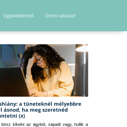
Ügyeletkereső
Orvos válaszol
shiány: a tüneteknél mélyebbre
ll ásnod, ha meg szeretnéd
üntetni (x)
g bírsz kikelni az ágyból, sápadt vagy, hullik a 