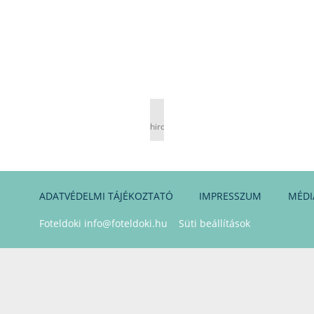
hirdetés
ADATVÉDELMI TÁJÉKOZTATÓ
IMPRESSZUM
MÉDI
Foteldoki
info@foteldoki.hu
Süti beállítások