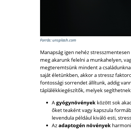
Forrás: unsplash.com
Manapság igen nehéz stresszmentesen él
meg akarunk felelni a munkahelyen, vagy
megteremtsünk mindent a családunknak. 
saját életünkben, akkor a stressz faktor
fontossági sorrendet állítunk, addig va
táplálékkiegészítők, melyek segíthetnek 
A
gyógynövények
között sok akad
őket teaként vagy kapszula formáb
levendula például kiváló esti, stres
Az
adaptogén növények
harmoniz