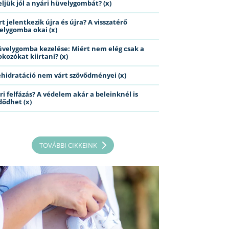
eljük jól a nyári hüvelygombát? (x)
t jelentkezik újra és újra? A visszatérő
elygomba okai (x)
üvelygomba kezelése: Miért nem elég csak a
kozókat kiirtani? (x)
ehidratáció nem várt szövődményei (x)
ri felfázás? A védelem akár a beleinknél is
dődhet (x)
TOVÁBBI CIKKEINK