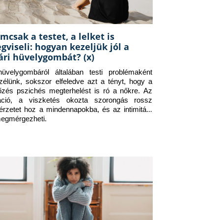
mcsak a testet, a lelket is
gviseli: hogyan kezeljük jól a
ári hüvelygombát? (x)
üvelygombáról általában testi problémaként 
zélünk, sokszor elfeledve azt a tényt, hogy a 
tőzés pszichés megterhelést is ró a nőkre. Az 
itáció, a viszketés okozta szorongás rossz 
érzetet hoz a mindennapokba, és az intimitást 
megmérgezheti.