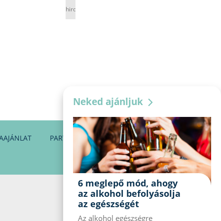
hirdetés
Neked ajánljuk
AAJÁNLAT
PARTNEREINK
KAPCSOLAT
6 meglepő mód, ahogy
az alkohol befolyásolja
az egészségét
Az alkohol egészségre