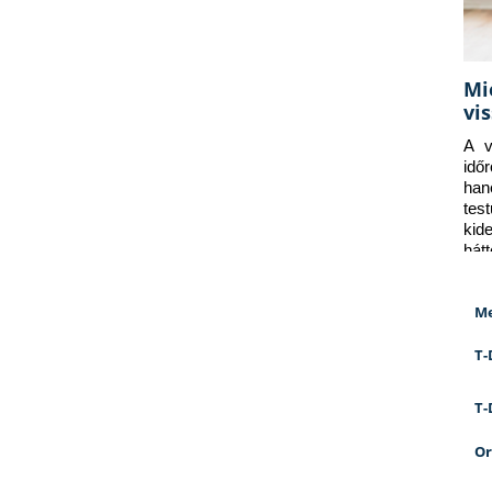
Mi
vi
A v
idő
han
tes
kid
hát
Me
T-
T-
Or