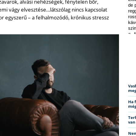
zavarok, alvási nehézségek, fénytelen bőr,
de 
emi vágy elvesztése…látszólag nincs kapcsolat
reg
zor egyszerű – a felhalmozódó, krónikus stressz
ros
káv
szi
a f
ped
Vas
meg
Ha 
még
Ter
van
Nem