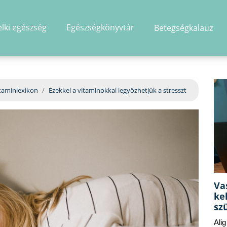
elki egészség
Egészségkönyvtár
Betegségkalauz
hirdetés
taminlexikon
Ezekkel a vitaminokkal legyőzhetjük a stresszt
Va
ke
sz
Ali