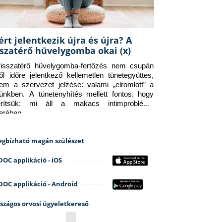
ért jelentkezik újra és újra? A
sszatérő hüvelygomba okai (x)
isszatérő hüvelygomba-fertőzés nem csupán 
ről időre jelentkező kellemetlen tünetegyüttes, 
em a szervezet jelzése: valami „elromlott” a 
tünkben. A tünetenyhítés mellett fontos, hogy 
erítsük: mi áll a makacs intimprobléma 
terében.
gbízható magán szülészet
DOC applikáció - iOS
DOC applikáció - Android
szágos orvosi ügyeletkereső