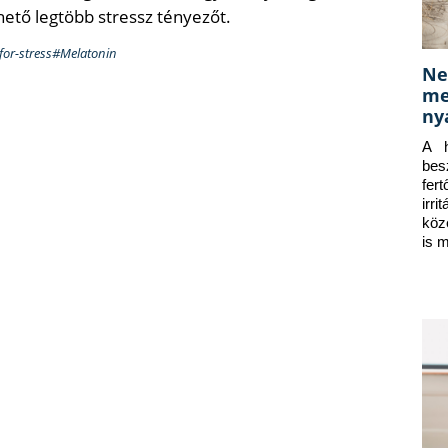
ehető legtöbb stressz tényezőt.
-for-stress#Melatonin
Ne
me
ny
A h
bes
fer
irr
köz
is 