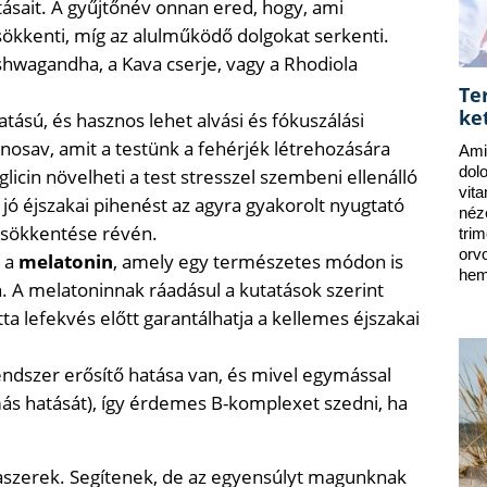
ásait. A gyűjtőnév onnan ered, hogy, ami
ökkenti, míg az alulműködő dolgokat serkenti.
shwagandha, a Kava cserje, vagy a Rhodiola
Te
ke
atású, és hasznos lehet alvási és fókuszálási
nosav, amit a testünk a fehérjék létrehozására
Ami
dol
glicin növelheti a test stresszel szembeni ellenálló
vit
jó éjszakai pihenést az agyra gyakorolt ​​nyugtató
néz
csökkentése révén.
tri
orv
a a
melatonin
, amely egy természetes módon is
hem
A melatoninnak ráadásul a kutatások szerint
etta lefekvés előtt garantálhatja a kellemes éjszakai
endszer erősítő hatása van, és mivel egymással
más hatását), így érdemes B-komplexet szedni, ha
aszerek. Segítenek, de az egyensúlyt magunknak