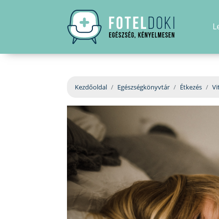
L
Kezdőoldal
Egészségkönyvtár
Étkezés
Vi