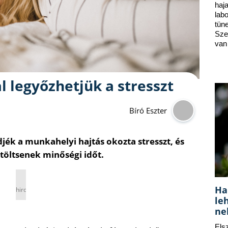
ha
lab
tün
Sze
van
l legyőzhetjük a stresszt
Bíró Eszter
ék a munkahelyi hajtás okozta stresszt, és
öltsenek minőségi időt.
Ha
hirdetés
le
ne
Els