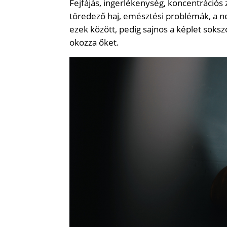
Fejfájás, ingerlékenység, koncentrációs 
töredező haj, emésztési problémák, a n
ezek között, pedig sajnos a képlet soks
okozza őket.