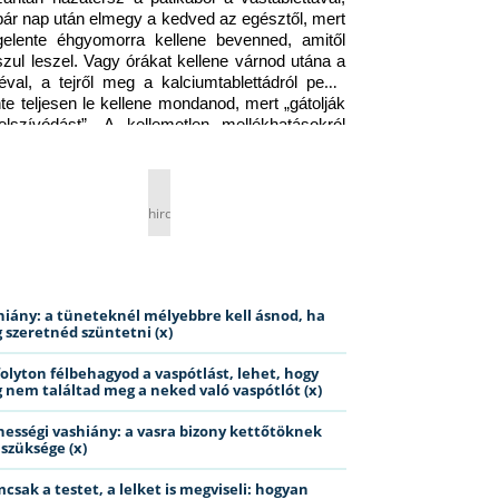
pár nap után elmegy a kedved az egésztől, mert 
gelente éhgyomorra kellene bevenned, amitől 
szul leszel. Vagy órákat kellene várnod utána a 
éval, a tejről meg a kalciumtablettádról pedig 
nte teljesen le kellene mondanod, mert „gátolják 
elszívódást”. A kellemetlen mellékhatásokról 
ig jobb nem is beszélni… Ismerős helyzet?
hirdetés
hiány: a tüneteknél mélyebbre kell ásnod, ha
 szeretnéd szüntetni (x)
folyton félbehagyod a vaspótlást, lehet, hogy
 nem találtad meg a neked való vaspótlót (x)
hességi vashiány: a vasra bizony kettőtöknek
 szüksége (x)
csak a testet, a lelket is megviseli: hogyan