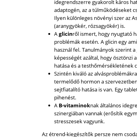
idegrendszerre gyakorolt káros hat
adaptogén, az a túlműködéseket cs
Ilyen különleges növényi szer az A
(aranygyökér, rózsagyökér) is.
A
glicin
ről ismert, hogy nyugtató h
problémák esetén. A glicin egy ami
használ fel. Tanulmányok szerint a 
képességét azáltal, hogy ösztönzi a 
hatása és a testhőmérsékletének 
Szintén kiváló az alvásproblémákr
termelődő hormon a szervezetben. 
sejtfiatalító hatása is van. Egy tabl
pihenést.
A
B-vitaminok
nak általános idegr
szinergiában vannak (erősítik egy
stresszesek vagyunk.
Az étrend-kiegészítők persze nem csod