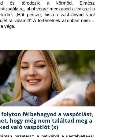
jad és töredezik a körmöd. Elmész 
orvizsgálatra, ahol végre megkapod a választ a 
eteidre: „Hát persze, hiszen vashiányod van! 
djél rá valamit!” A történetnek azonban nem itt 
 a vége.
 folyton félbehagyod a vaspótlást,
het, hogy még nem találtad meg a
ked való vaspótlót (x)
zántan hazatérsz a patikából a vastablettával, 