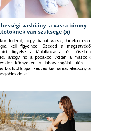
rhességi vashiány: a vasra bizony
ttőtöknek van szüksége (x)
kor kiderül, hogy babát vársz, hirtelen ezer 
ogra kell figyelned. Szeded a magzatvédő 
amint, figyelsz a táplálkozásra, és büszkén 
ed, ahogy nő a pocakod. Aztán a második 
meszter környékén a laborvizsgálat után az 
os közli: „Hoppá, kedves kismama, alacsony a 
oglobinszintje!”