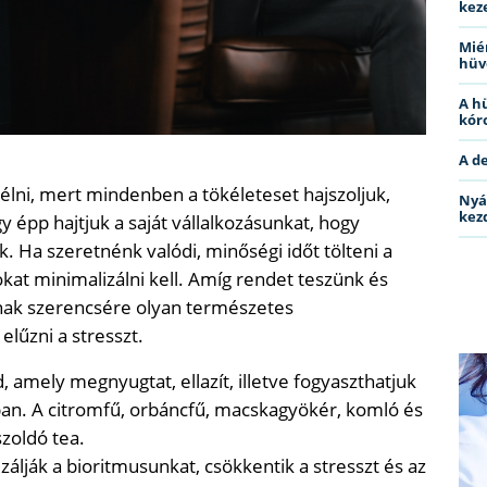
kez
Miér
hüv
A h
kóro
A d
ni, mert mindenben a tökéleteset hajszoljuk,
Nyá
kez
 épp hajtjuk a saját vállalkozásunkat, hogy
Ha szeretnénk valódi, minőségi időt tölteni a
okat minimalizálni kell. Amíg rendet teszünk és
nnak szerencsére olyan természetes
elűzni a stresszt.
, amely megnyugtat, ellazít, illetve fogyaszthatjuk
an. A citromfű, orbáncfű, macskagyökér, komló és
szoldó tea.
álják a bioritmusunkat, csökkentik a stresszt és az