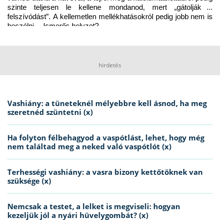
szinte teljesen le kellene mondanod, mert „gátolják a 
felszívódást”. A kellemetlen mellékhatásokról pedig jobb nem is 
beszélni… Ismerős helyzet?
hirdetés
Vashiány: a tüneteknél mélyebbre kell ásnod, ha meg
szeretnéd szüntetni (x)
Ha folyton félbehagyod a vaspótlást, lehet, hogy még
nem találtad meg a neked való vaspótlót (x)
Terhességi vashiány: a vasra bizony kettőtöknek van
szüksége (x)
Nemcsak a testet, a lelket is megviseli: hogyan
kezeljük jól a nyári hüvelygombát? (x)