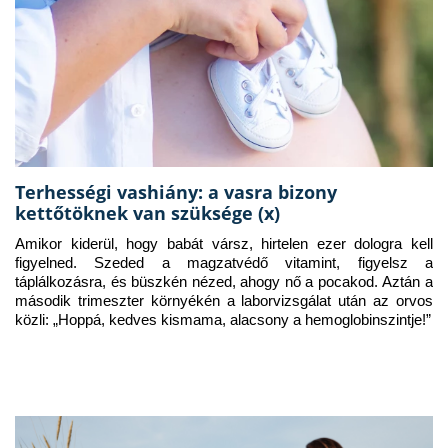
Terhességi vashiány: a vasra bizony
kettőtöknek van szüksége (x)
Amikor kiderül, hogy babát vársz, hirtelen ezer dologra kell 
figyelned. Szeded a magzatvédő vitamint, figyelsz a 
táplálkozásra, és büszkén nézed, ahogy nő a pocakod. Aztán a 
második trimeszter környékén a laborvizsgálat után az orvos 
közli: „Hoppá, kedves kismama, alacsony a hemoglobinszintje!”