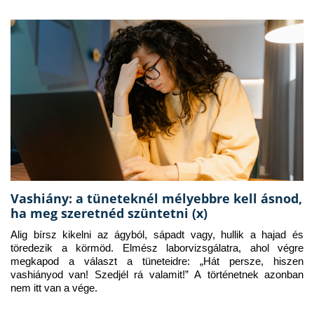
Vashiány: a tüneteknél mélyebbre kell ásnod,
ha meg szeretnéd szüntetni (x)
Alig bírsz kikelni az ágyból, sápadt vagy, hullik a hajad és 
töredezik a körmöd. Elmész laborvizsgálatra, ahol végre 
megkapod a választ a tüneteidre: „Hát persze, hiszen 
vashiányod van! Szedjél rá valamit!” A történetnek azonban 
nem itt van a vége.