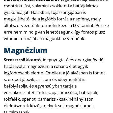
csontritkulást, valamint csökkenti a hátfájdalmak
gyakoriságát. Halakban, tojássárgájában is
megtalálható, de a legfőbb forrás a napfény, mely
által szervezetünk termelni kezdi a D-vitamint. Persze
erre nem mindig van lehetőségünk, így fontos plusz
vitamin formájában magunkhoz vennünk.
Magnézium
Stresszcsökkentő
, idegnyugtató és energianövelő
hatásával a magnézium a rohanó élet egyik
legfontosabb eleme. Emellett a jó alvásban is fontos
szerepet játszik, az izom és idegmunkát is
befolyásolja, és egyensúlyban tartja a
vércukorszintet. Tofu, szója, articsóka, babfajták,
tökfélék, spenót, barnarizs - csak néhány azon
élelmiszerek közül, melyek sok magnéziumot
tartalmaznak.