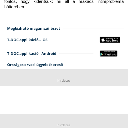
fontos, hogy kiderítsük: mi áll a makacs intimprobléma 
hátterében.
Megbízható magán szülészet
T-DOC applikáció - iOS
T-DOC applikáció - Android
Országos orvosi ügyeletkereső
hirdetés
hirdetés