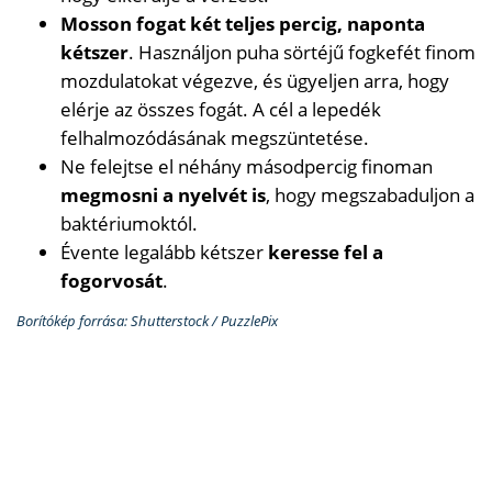
Mosson fogat két teljes percig, naponta
kétszer
. Használjon puha sörtéjű fogkefét finom
mozdulatokat végezve, és ügyeljen arra, hogy
elérje az összes fogát. A cél a lepedék
felhalmozódásának megszüntetése.
Ne felejtse el néhány másodpercig finoman
megmosni a nyelvét is
, hogy megszabaduljon a
baktériumoktól.
Évente legalább kétszer
keresse fel a
fogorvosát
.
Borítókép forrása: Shutterstock / PuzzlePix