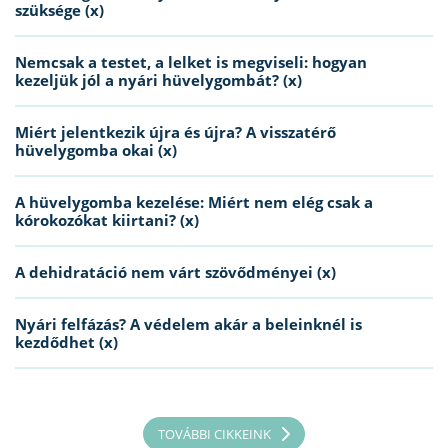
szüksége (x)
Nemcsak a testet, a lelket is megviseli: hogyan
kezeljük jól a nyári hüvelygombát? (x)
Miért jelentkezik újra és újra? A visszatérő
hüvelygomba okai (x)
A hüvelygomba kezelése: Miért nem elég csak a
kórokozókat kiirtani? (x)
A dehidratáció nem várt szövődményei (x)
Nyári felfázás? A védelem akár a beleinknél is
kezdődhet (x)
TOVÁBBI CIKKEINK