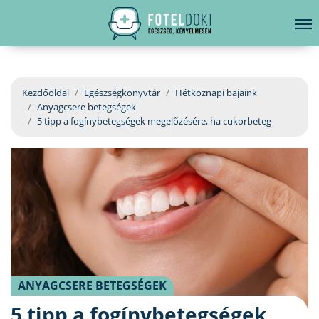
hirdetés
LELKI EGÉSZSÉG
Bejelentkezés
EGÉSZSÉGKÖNYVTÁR
Kezdőoldal
Egészségkönyvtár
Hétköznapi bajaink
Anyagcsere betegségek
BETEGSÉGKALAUZ
5 tipp a fogínybetegségek megelőzésére, ha cukorbeteg
ÜGYELETKERESŐ
ORVOS VÁLASZOL
ORVOSKERESŐ
ANYAGCSERE BETEGSÉGEK
5 tipp a fogínybetegségek