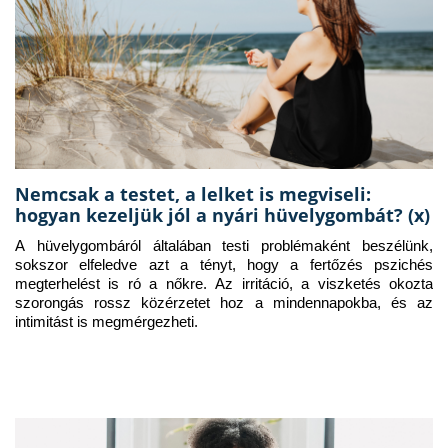
Nemcsak a testet, a lelket is megviseli:
hogyan kezeljük jól a nyári hüvelygombát? (x)
A hüvelygombáról általában testi problémaként beszélünk, 
sokszor elfeledve azt a tényt, hogy a fertőzés pszichés 
megterhelést is ró a nőkre. Az irritáció, a viszketés okozta 
szorongás rossz közérzetet hoz a mindennapokba, és az 
intimitást is megmérgezheti.