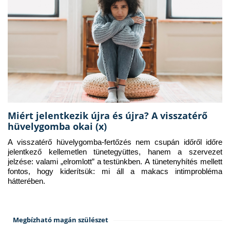
Miért jelentkezik újra és újra? A visszatérő
hüvelygomba okai (x)
A visszatérő hüvelygomba-fertőzés nem csupán időről időre 
jelentkező kellemetlen tünetegyüttes, hanem a szervezet 
jelzése: valami „elromlott” a testünkben. A tünetenyhítés mellett 
fontos, hogy kiderítsük: mi áll a makacs intimprobléma 
hátterében.
Megbízható magán szülészet