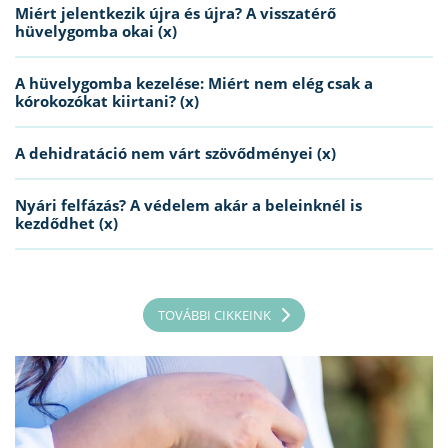
Miért jelentkezik újra és újra? A visszatérő
hüvelygomba okai (x)
A hüvelygomba kezelése: Miért nem elég csak a
kórokozókat kiirtani? (x)
A dehidratáció nem várt szövődményei (x)
Nyári felfázás? A védelem akár a beleinknél is
kezdődhet (x)
TOVÁBBI CIKKEINK