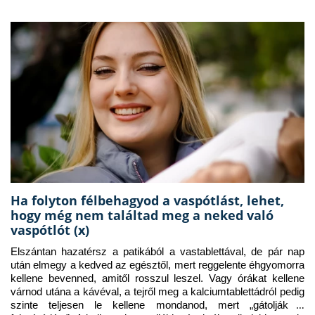
Ha folyton félbehagyod a vaspótlást, lehet,
hogy még nem találtad meg a neked való
vaspótlót (x)
Elszántan hazatérsz a patikából a vastablettával, de pár nap 
után elmegy a kedved az egésztől, mert reggelente éhgyomorra 
kellene bevenned, amitől rosszul leszel. Vagy órákat kellene 
várnod utána a kávéval, a tejről meg a kalciumtablettádról pedig 
szinte teljesen le kellene mondanod, mert „gátolják a 