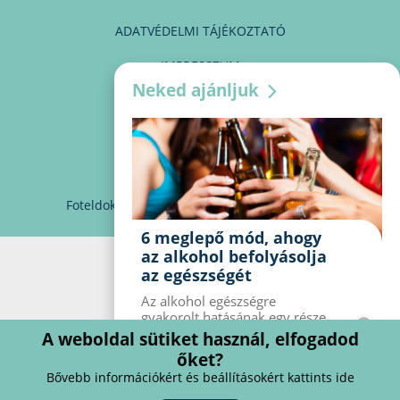
ADATVÉDELMI TÁJÉKOZTATÓ
IMPRESSZUM
Neked ajánljuk
MÉDIAAJÁNLAT
PARTNEREINK
KAPCSOLAT
Foteldoki
info@foteldoki.hu
Süti beállítások
6 meglepő mód, ahogy
az alkohol befolyásolja
az egészségét
Az alkohol egészségre
gyakorolt ​​hatásának egy része
jól ismert, mások azonban
A weboldal sütiket használ, elfogadod
meglepők lehetnek. Van hat
őket?
kevésbé ismert hatás, amelyet
Bővebb információkért és beállításokért kattints ide
az alkohol gyakorol a
szervezetre.