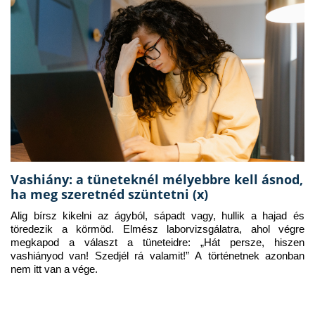
Vashiány: a tüneteknél mélyebbre kell ásnod,
ha meg szeretnéd szüntetni (x)
Alig bírsz kikelni az ágyból, sápadt vagy, hullik a hajad és 
töredezik a körmöd. Elmész laborvizsgálatra, ahol végre 
megkapod a választ a tüneteidre: „Hát persze, hiszen 
vashiányod van! Szedjél rá valamit!” A történetnek azonban 
nem itt van a vége.