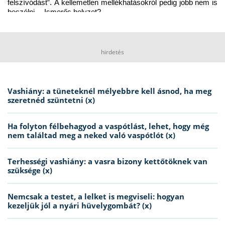
felszívódást”. A kellemetlen mellékhatásokról pedig jobb nem is 
beszélni… Ismerős helyzet?
hirdetés
Vashiány: a tüneteknél mélyebbre kell ásnod, ha meg
szeretnéd szüntetni (x)
Ha folyton félbehagyod a vaspótlást, lehet, hogy még
nem találtad meg a neked való vaspótlót (x)
Terhességi vashiány: a vasra bizony kettőtöknek van
szüksége (x)
Nemcsak a testet, a lelket is megviseli: hogyan
kezeljük jól a nyári hüvelygombát? (x)