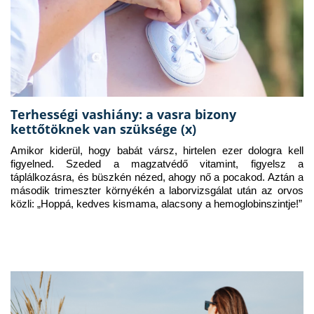
Terhességi vashiány: a vasra bizony
kettőtöknek van szüksége (x)
Amikor kiderül, hogy babát vársz, hirtelen ezer dologra kell 
figyelned. Szeded a magzatvédő vitamint, figyelsz a 
táplálkozásra, és büszkén nézed, ahogy nő a pocakod. Aztán a 
második trimeszter környékén a laborvizsgálat után az orvos 
közli: „Hoppá, kedves kismama, alacsony a hemoglobinszintje!”