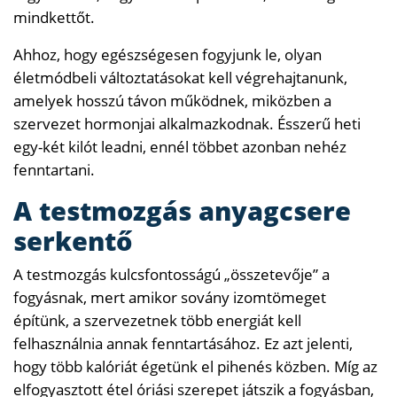
mindkettőt.
Ahhoz, hogy egészségesen fogyjunk le, olyan
életmódbeli változtatásokat kell végrehajtanunk,
amelyek hosszú távon működnek, miközben a
szervezet hormonjai alkalmazkodnak. Ésszerű heti
egy-két kilót leadni, ennél többet azonban nehéz
fenntartani.
A testmozgás anyagcsere
serkentő
A testmozgás kulcsfontosságú „összetevője” a
fogyásnak, mert amikor sovány izomtömeget
építünk, a szervezetnek több energiát kell
felhasználnia annak fenntartásához. Ez azt jelenti,
hogy több kalóriát égetünk el pihenés közben. Míg az
elfogyasztott étel óriási szerepet játszik a fogyásban,