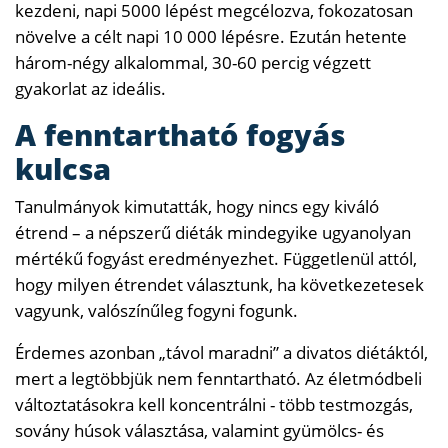
kezdeni, napi 5000 lépést megcélozva, fokozatosan
növelve a célt napi 10 000 lépésre. Ezután hetente
három-négy alkalommal, 30-60 percig végzett
gyakorlat az ideális.
A fenntartható fogyás
kulcsa
Tanulmányok kimutatták, hogy nincs egy kiváló
étrend – a népszerű diéták mindegyike ugyanolyan
mértékű fogyást eredményezhet. Függetlenül attól,
hogy milyen étrendet választunk, ha következetesek
vagyunk, valószínűleg fogyni fogunk.
Érdemes azonban „távol maradni” a divatos diétáktól,
mert a legtöbbjük nem fenntartható. Az életmódbeli
változtatásokra kell koncentrálni - több testmozgás,
sovány húsok választása, valamint gyümölcs- és