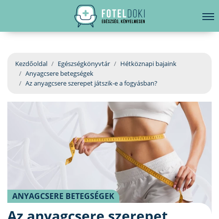
hirdetés
LELKI EGÉSZSÉG
Bejelentkezés
EGÉSZSÉGKÖNYVTÁR
Kezdőoldal
Egészségkönyvtár
Hétköznapi bajaink
Anyagcsere betegségek
BETEGSÉGKALAUZ
Az anyagcsere szerepet játszik-e a fogyásban?
ÜGYELETKERESŐ
ORVOS VÁLASZOL
ORVOSKERESŐ
ANYAGCSERE BETEGSÉGEK
Az anyagcsere szerepet