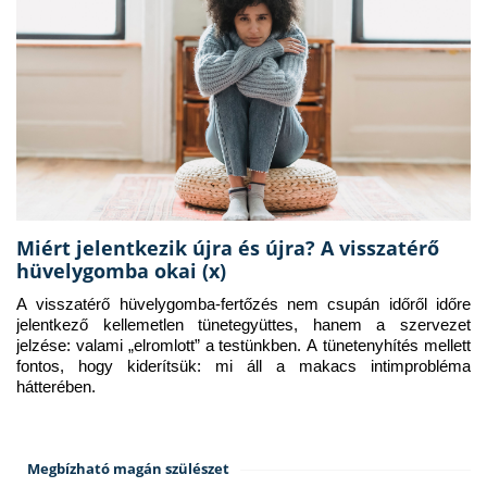
Miért jelentkezik újra és újra? A visszatérő
hüvelygomba okai (x)
A visszatérő hüvelygomba-fertőzés nem csupán időről időre 
jelentkező kellemetlen tünetegyüttes, hanem a szervezet 
jelzése: valami „elromlott” a testünkben. A tünetenyhítés mellett 
fontos, hogy kiderítsük: mi áll a makacs intimprobléma 
hátterében.
Megbízható magán szülészet