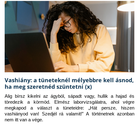
Vashiány: a tüneteknél mélyebbre kell ásnod,
ha meg szeretnéd szüntetni (x)
Alig bírsz kikelni az ágyból, sápadt vagy, hullik a hajad és 
töredezik a körmöd. Elmész laborvizsgálatra, ahol végre 
megkapod a választ a tüneteidre: „Hát persze, hiszen 
vashiányod van! Szedjél rá valamit!” A történetnek azonban 
nem itt van a vége.