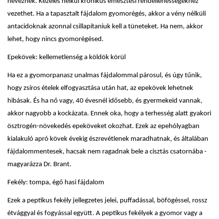
neveznek. Kezelés nélkül krónikus emésztési rendellenességekhez
vezethet. Ha a tapasztalt fájdalom gyomorégés, akkor a vény nélküli
antacidoknak azonnal csillapítaniuk kell a tüneteket. Ha nem, akkor
lehet, hogy nincs gyomorégésed.
Epekövek: kellemetlenség a köldök körül
Ha ez a gyomorpanasz unalmas fájdalommal párosul, és úgy tűnik,
hogy zsíros ételek elfogyasztása után hat, az epekövek lehetnek
hibásak. És ha nő vagy, 40 évesnél idősebb, és gyermekeid vannak,
akkor nagyobb a kockázata. Ennek oka, hogy a terhesség alatt gyakori
ösztrogén-növekedés epeköveket okozhat. Ezek az epehólyagban
kialakuló apró kövek évekig észrevétlenek maradhatnak, és általában
fájdalommentesek, hacsak nem ragadnak bele a cisztás csatornába -
magyarázza Dr. Brant.
Fekély: tompa, égő hasi fájdalom
Ezek a peptikus fekély jellegzetes jelei, puffadással, böfögéssel, rossz
étvággyal és fogyással együtt. A peptikus fekélyek a gyomor vagy a