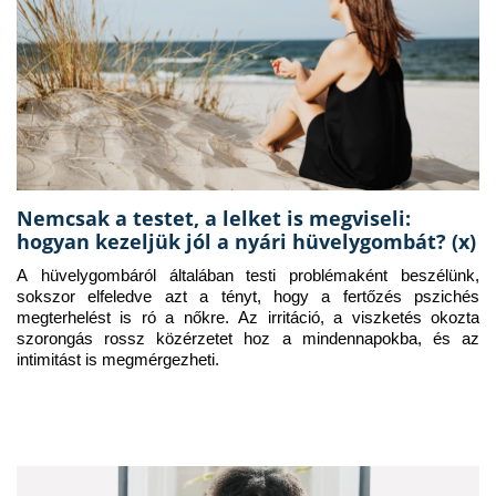
Nemcsak a testet, a lelket is megviseli:
hogyan kezeljük jól a nyári hüvelygombát? (x)
A hüvelygombáról általában testi problémaként beszélünk, 
sokszor elfeledve azt a tényt, hogy a fertőzés pszichés 
megterhelést is ró a nőkre. Az irritáció, a viszketés okozta 
szorongás rossz közérzetet hoz a mindennapokba, és az 
intimitást is megmérgezheti.