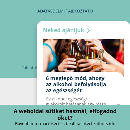
ADATVÉDELMI TÁJÉKOZTATÓ
IMPRESSZUM
Neked ajánljuk
MÉDIAAJÁNLAT
PARTNEREINK
KAPCSOLAT
Foteldoki
info@foteldoki.hu
Süti beállítások
6 meglepő mód, ahogy
az alkohol befolyásolja
az egészségét
Az alkohol egészségre
gyakorolt ​​hatásának egy része
jól ismert, mások azonban
A weboldal sütiket használ, elfogadod
meglepők lehetnek. Van hat
őket?
kevésbé ismert hatás, amelyet
Bővebb információkért és beállításokért kattints ide
az alkohol gyakorol a