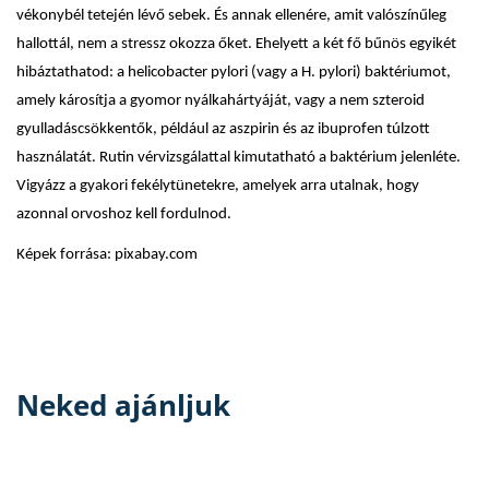
vékonybél tetején lévő sebek. És annak ellenére, amit valószínűleg
hallottál, nem a stressz okozza őket. Ehelyett a két fő bűnös egyikét
hibáztathatod: a helicobacter pylori (vagy a H. pylori) baktériumot,
amely károsítja a gyomor nyálkahártyáját, vagy a nem szteroid
gyulladáscsökkentők, például az aszpirin és az ibuprofen túlzott
használatát. Rutin vérvizsgálattal kimutatható a baktérium jelenléte.
Vigyázz a gyakori fekélytünetekre, amelyek arra utalnak, hogy
azonnal orvoshoz kell fordulnod.
Képek forrása: pixabay.com
Neked ajánljuk