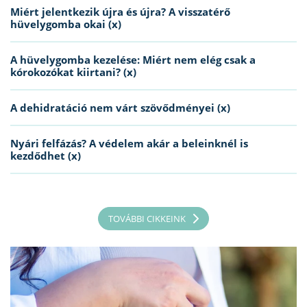
Miért jelentkezik újra és újra? A visszatérő
hüvelygomba okai (x)
A hüvelygomba kezelése: Miért nem elég csak a
kórokozókat kiirtani? (x)
A dehidratáció nem várt szövődményei (x)
Nyári felfázás? A védelem akár a beleinknél is
kezdődhet (x)
TOVÁBBI CIKKEINK