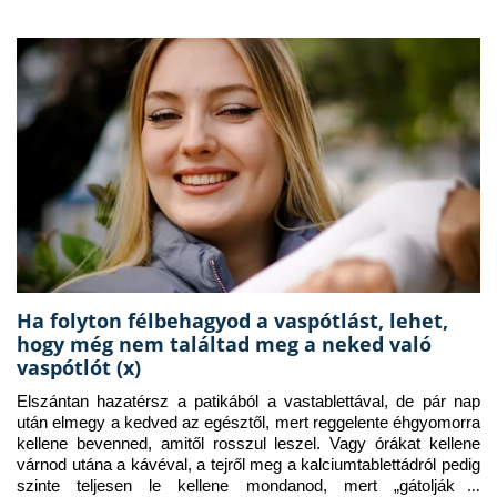
Ha folyton félbehagyod a vaspótlást, lehet,
hogy még nem találtad meg a neked való
vaspótlót (x)
Elszántan hazatérsz a patikából a vastablettával, de pár nap 
után elmegy a kedved az egésztől, mert reggelente éhgyomorra 
kellene bevenned, amitől rosszul leszel. Vagy órákat kellene 
várnod utána a kávéval, a tejről meg a kalciumtablettádról pedig 
szinte teljesen le kellene mondanod, mert „gátolják a 