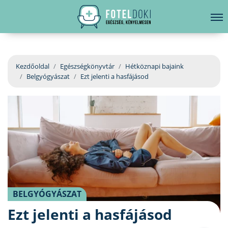
hirdetés
LELKI EGÉSZSÉG
Bejelentkezés
EGÉSZSÉGKÖNYVTÁR
Kezdőoldal
Egészségkönyvtár
Hétköznapi bajaink
Belgyógyászat
Ezt jelenti a hasfájásod
BETEGSÉGKALAUZ
ÜGYELETKERESŐ
ORVOS VÁLASZOL
ORVOSKERESŐ
BELGYÓGYÁSZAT
Ezt jelenti a hasfájásod