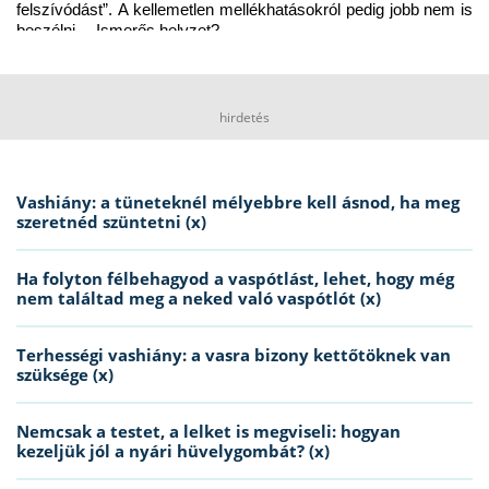
felszívódást”. A kellemetlen mellékhatásokról pedig jobb nem is 
beszélni… Ismerős helyzet?
hirdetés
Vashiány: a tüneteknél mélyebbre kell ásnod, ha meg
szeretnéd szüntetni (x)
Ha folyton félbehagyod a vaspótlást, lehet, hogy még
nem találtad meg a neked való vaspótlót (x)
Terhességi vashiány: a vasra bizony kettőtöknek van
szüksége (x)
Nemcsak a testet, a lelket is megviseli: hogyan
kezeljük jól a nyári hüvelygombát? (x)