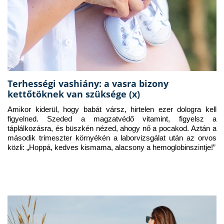
Terhességi vashiány: a vasra bizony
kettőtöknek van szüksége (x)
Amikor kiderül, hogy babát vársz, hirtelen ezer dologra kell 
figyelned. Szeded a magzatvédő vitamint, figyelsz a 
táplálkozásra, és büszkén nézed, ahogy nő a pocakod. Aztán a 
második trimeszter környékén a laborvizsgálat után az orvos 
közli: „Hoppá, kedves kismama, alacsony a hemoglobinszintje!”