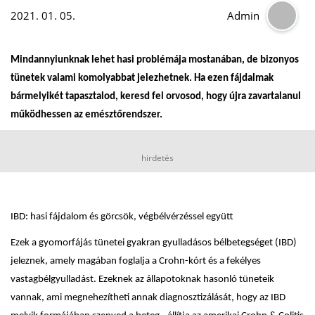
2021. 01. 05.
Admin
Mindannyiunknak lehet hasi problémája mostanában, de bizonyos
tünetek valami komolyabbat jelezhetnek. Ha ezen fájdalmak
bármelyikét tapasztalod, keresd fel orvosod, hogy újra zavartalanul
működhessen az emésztőrendszer.
hirdetés
IBD: hasi fájdalom és görcsök, végbélvérzéssel együtt
Ezek a gyomorfájás tünetei gyakran gyulladásos bélbetegséget (IBD)
jeleznek, amely magában foglalja a Crohn-kórt és a fekélyes
vastagbélgyulladást. Ezeknek az állapotoknak hasonló tüneteik
vannak, ami megnehezítheti annak diagnosztizálását, hogy az IBD