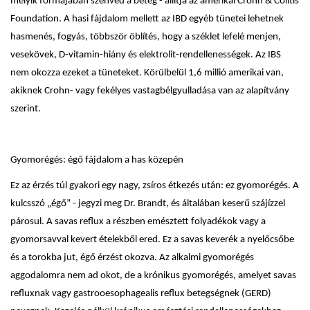
melyik formájában szenved a beteg - állítja az amerikai Crohn & Colitis
Foundation. A hasi fájdalom mellett az IBD egyéb tünetei lehetnek
hasmenés, fogyás, többször öblítés, hogy a széklet lefelé menjen,
vesekövek, D-vitamin-hiány és elektrolit-rendellenességek. Az IBS
nem okozza ezeket a tüneteket. Körülbelül 1,6 millió amerikai van,
akiknek Crohn- vagy fekélyes vastagbélgyulladása van az alapítvány
szerint.
Gyomorégés: égő fájdalom a has közepén
Ez az érzés túl gyakori egy nagy, zsíros étkezés után: ez gyomorégés. A
kulcsszó „égő” - jegyzi meg Dr. Brandt, és általában keserű szájízzel
párosul. A savas reflux a részben emésztett folyadékok vagy a
gyomorsavval kevert ételekből ered. Ez a savas keverék a nyelőcsőbe
és a torokba jut, égő érzést okozva. Az alkalmi gyomorégés
aggodalomra nem ad okot, de a krónikus gyomorégés, amelyet savas
refluxnak vagy gastrooesophagealis reflux betegségnek (GERD)