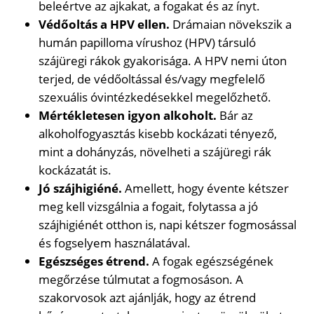
beleértve az ajkakat, a fogakat és az ínyt.
Védőoltás a HPV ellen.
Drámaian növekszik a
humán papilloma vírushoz (HPV) társuló
szájüregi rákok gyakorisága. A HPV nemi úton
terjed, de védőoltással és/vagy megfelelő
szexuális óvintézkedésekkel megelőzhető.
Mértékletesen igyon alkoholt.
Bár az
alkoholfogyasztás kisebb kockázati tényező,
mint a dohányzás, növelheti a szájüregi rák
kockázatát is.
Jó szájhigiéné.
Amellett, hogy évente kétszer
meg kell vizsgálnia a fogait, folytassa a jó
szájhigiénét otthon is, napi kétszer fogmosással
és fogselyem használatával.
Egészséges étrend.
A fogak egészségének
megőrzése túlmutat a fogmosáson. A
szakorvosok azt ajánlják, hogy az étrend