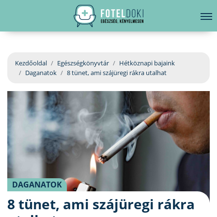
hirdetés
LELKI EGÉSZSÉG
Bejelentkezés
EGÉSZSÉGKÖNYVTÁR
Kezdőoldal
Egészségkönyvtár
Hétköznapi bajaink
Daganatok
8 tünet, ami szájüregi rákra utalhat
BETEGSÉGKALAUZ
ÜGYELETKERESŐ
ORVOS VÁLASZOL
ORVOSKERESŐ
DAGANATOK
8 tünet, ami szájüregi rákra