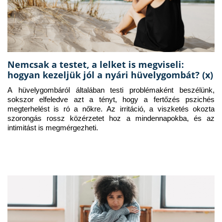
Nemcsak a testet, a lelket is megviseli:
hogyan kezeljük jól a nyári hüvelygombát? (x)
A hüvelygombáról általában testi problémaként beszélünk, 
sokszor elfeledve azt a tényt, hogy a fertőzés pszichés 
megterhelést is ró a nőkre. Az irritáció, a viszketés okozta 
szorongás rossz közérzetet hoz a mindennapokba, és az 
intimitást is megmérgezheti.