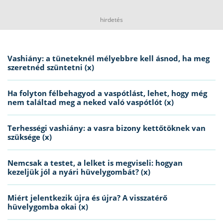
hirdetés
Vashiány: a tüneteknél mélyebbre kell ásnod, ha meg
szeretnéd szüntetni (x)
Ha folyton félbehagyod a vaspótlást, lehet, hogy még
nem találtad meg a neked való vaspótlót (x)
Terhességi vashiány: a vasra bizony kettőtöknek van
szüksége (x)
Nemcsak a testet, a lelket is megviseli: hogyan
kezeljük jól a nyári hüvelygombát? (x)
Miért jelentkezik újra és újra? A visszatérő
hüvelygomba okai (x)