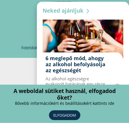
IMPRESSZUM
Neked ajánljuk
MÉDIAAJÁNLAT
PARTNEREINK
KAPCSOLAT
Foteldoki
info@foteldoki.hu
Süti beállítások
6 meglepő mód, ahogy
az alkohol befolyásolja
az egészségét
Az alkohol egészségre
gyakorolt ​​hatásának egy része
jól ismert, mások azonban
A weboldal sütiket használ, elfogadod
meglepők lehetnek. Van hat
őket?
kevésbé ismert hatás, amelyet
Bővebb információkért és beállításokért kattints ide
az alkohol gyakorol a
szervezetre.
ELFOGADOM