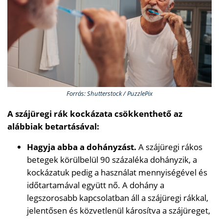
Forrás: Shutterstock / PuzzlePix
A szájüregi rák kockázata csökkenthető az
alábbiak betartásával:
Hagyja abba a dohányzást.
A szájüregi rákos
betegek körülbelül 90 százaléka dohányzik, a
kockázatuk pedig a használat mennyiségével és
időtartamával együtt nő. A dohány a
legszorosabb kapcsolatban áll a szájüregi rákkal,
jelentősen és közvetlenül károsítva a szájüreget,