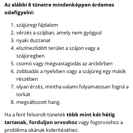
Az alábbi 8 tünetre mindenképpen érdemes
odafigyelni:
szájüregi fájdalom
vérzés a szájban, amely nem gyógyul
nyaki duzzanat
elszíneződött terület a szájon vagy a
szájüregben
csomó vagy megvastagodás az arcbőrben
zsibbadás a nyelvben vagy a szájüreg egy másik
részében
olyan érzés, mintha valami folyamatosan fogná a
torkát
megváltozott hang.
Ha a fent felsorolt tünetek
több mint két hétig
tartanak, forduljon orvoshoz
vagy fogorvoshoz a
probléma okának kiderítéséhez.