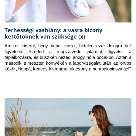
Terhességi vashiány: a vasra bizony
kettőtöknek van szüksége (x)
Amikor kiderül, hogy babát vársz, hirtelen ezer dologra kell 
figyelned. Szeded a magzatvédő vitamint, figyelsz a 
táplálkozásra, és büszkén nézed, ahogy nő a pocakod. Aztán a 
második trimeszter környékén a laborvizsgálat után az orvos 
közli: „Hoppá, kedves kismama, alacsony a hemoglobinszintje!”