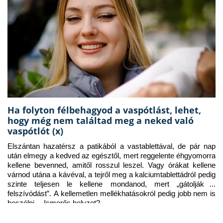
Ha folyton félbehagyod a vaspótlást, lehet,
hogy még nem találtad meg a neked való
vaspótlót (x)
Elszántan hazatérsz a patikából a vastablettával, de pár nap 
után elmegy a kedved az egésztől, mert reggelente éhgyomorra 
kellene bevenned, amitől rosszul leszel. Vagy órákat kellene 
várnod utána a kávéval, a tejről meg a kalciumtablettádról pedig 
szinte teljesen le kellene mondanod, mert „gátolják a 
felszívódást”. A kellemetlen mellékhatásokról pedig jobb nem is 
beszélni… Ismerős helyzet?