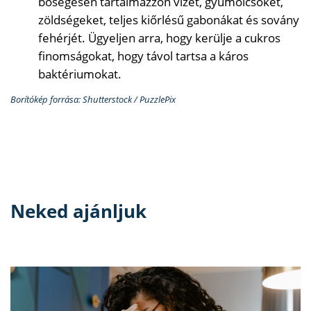
bőségesen tartalmazzon vizet, gyümölcsöket,
zöldségeket, teljes kiőrlésű gabonákat és sovány
fehérjét. Ügyeljen arra, hogy kerülje a cukros
finomságokat, hogy távol tartsa a káros
baktériumokat.
Borítókép forrása: Shutterstock / PuzzlePix
Neked ajánljuk