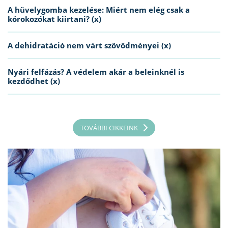
A hüvelygomba kezelése: Miért nem elég csak a
kórokozókat kiirtani? (x)
A dehidratáció nem várt szövődményei (x)
Nyári felfázás? A védelem akár a beleinknél is
kezdődhet (x)
TOVÁBBI CIKKEINK