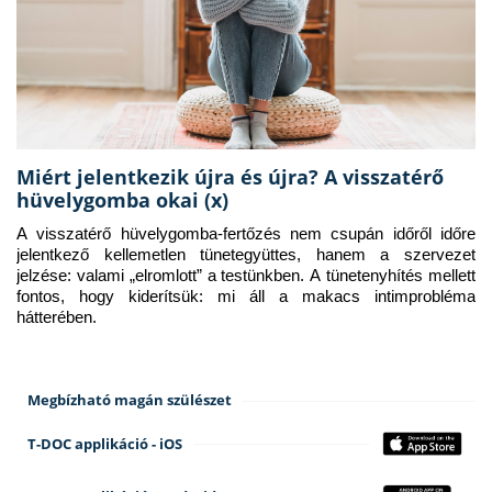
Miért jelentkezik újra és újra? A visszatérő
hüvelygomba okai (x)
A visszatérő hüvelygomba-fertőzés nem csupán időről időre 
jelentkező kellemetlen tünetegyüttes, hanem a szervezet 
jelzése: valami „elromlott” a testünkben. A tünetenyhítés mellett 
fontos, hogy kiderítsük: mi áll a makacs intimprobléma 
hátterében.
Megbízható magán szülészet
T-DOC applikáció - iOS