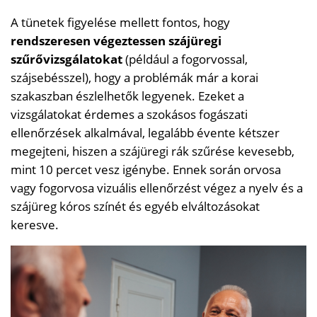
A tünetek figyelése mellett fontos, hogy
rendszeresen végeztessen szájüregi
szűrővizsgálatokat
(például a fogorvossal,
szájsebésszel), hogy a problémák már a korai
szakaszban észlelhetők legyenek. Ezeket a
vizsgálatokat érdemes a szokásos fogászati ​​
ellenőrzések alkalmával, legalább évente kétszer
megejteni, hiszen a szájüregi rák szűrése kevesebb,
mint 10 percet vesz igénybe. Ennek során orvosa
vagy fogorvosa vizuális ellenőrzést végez a nyelv és a
szájüreg kóros színét és egyéb elváltozásokat
keresve.