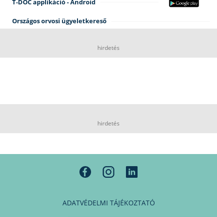
T-DOC applikáció - Android
Országos orvosi ügyeletkereső
hirdetés
hirdetés
ADATVÉDELMI TÁJÉKOZTATÓ