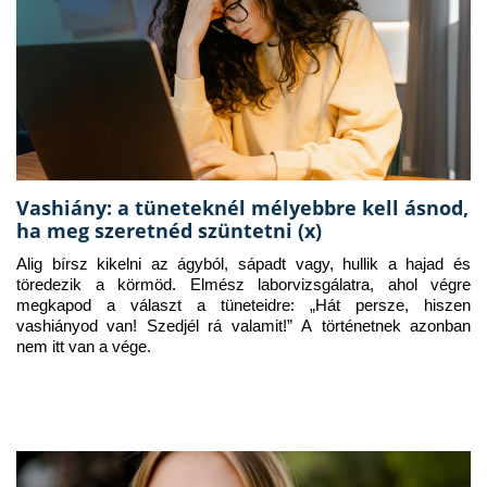
Vashiány: a tüneteknél mélyebbre kell ásnod,
ha meg szeretnéd szüntetni (x)
Alig bírsz kikelni az ágyból, sápadt vagy, hullik a hajad és 
töredezik a körmöd. Elmész laborvizsgálatra, ahol végre 
megkapod a választ a tüneteidre: „Hát persze, hiszen 
vashiányod van! Szedjél rá valamit!” A történetnek azonban 
nem itt van a vége.