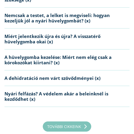
Nemcsak a testet, a lelket is megviseli: hogyan
kezeljük jól a nyári hüvelygombát? (x)
Miért jelentkezik újra és újra? A visszatérő
hüvelygomba okai (x)
A hüvelygomba kezelése: Miért nem elég csak a
kórokozókat kiirtani? (x)
A dehidratáció nem várt szövődményei (x)
Nyári felfázás? A védelem akár a beleinknél is
kezdődhet (x)
TOVÁBBI CIKKEINK