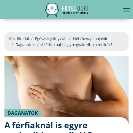
hirdetés
LELKI EGÉSZSÉG
Bejelentkezés
EGÉSZSÉGKÖNYVTÁR
Kezdőoldal
Egészségkönyvtár
Hétköznapi bajaink
Daganatok
A férfiaknál is egyre gyakoribb a mellrák?
BETEGSÉGKALAUZ
ÜGYELETKERESŐ
ORVOS VÁLASZOL
ORVOSKERESŐ
DAGANATOK
A férfiaknál is egyre