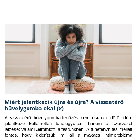
Miért jelentkezik újra és újra? A visszatérő
hüvelygomba okai (x)
A visszatérő hüvelygomba-fertőzés nem csupán időről időre 
jelentkező kellemetlen tünetegyüttes, hanem a szervezet 
jelzése: valami „elromlott” a testünkben. A tünetenyhítés mellett 
fontos, hogy kiderítsük: mi áll a makacs intimprobléma 