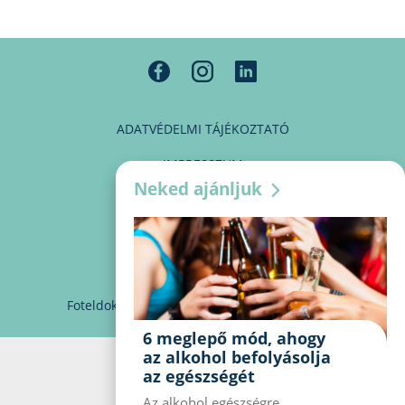
ADATVÉDELMI TÁJÉKOZTATÓ
IMPRESSZUM
Neked ajánljuk
MÉDIAAJÁNLAT
PARTNEREINK
KAPCSOLAT
Foteldoki
info@foteldoki.hu
Süti beállítások
6 meglepő mód, ahogy
az alkohol befolyásolja
az egészségét
Az alkohol egészségre