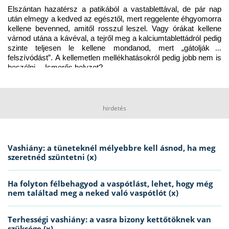
Elszántan hazatérsz a patikából a vastablettával, de pár nap 
után elmegy a kedved az egésztől, mert reggelente éhgyomorra 
kellene bevenned, amitől rosszul leszel. Vagy órákat kellene 
várnod utána a kávéval, a tejről meg a kalciumtablettádról pedig 
szinte teljesen le kellene mondanod, mert „gátolják a 
felszívódást”. A kellemetlen mellékhatásokról pedig jobb nem is 
beszélni… Ismerős helyzet?
hirdetés
Vashiány: a tüneteknél mélyebbre kell ásnod, ha meg
szeretnéd szüntetni (x)
Ha folyton félbehagyod a vaspótlást, lehet, hogy még
nem találtad meg a neked való vaspótlót (x)
Terhességi vashiány: a vasra bizony kettőtöknek van
szüksége (x)