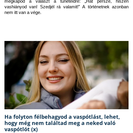
megkapod a választ a tüneteidre: „Hát persze, hiszen 
vashiányod van! Szedjél rá valamit!” A történetnek azonban 
nem itt van a vége.
Ha folyton félbehagyod a vaspótlást, lehet,
hogy még nem találtad meg a neked való
vaspótlót (x)