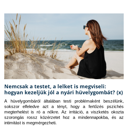
Nemcsak a testet, a lelket is megviseli:
hogyan kezeljük jól a nyári hüvelygombát? (x)
A hüvelygombáról általában testi problémaként beszélünk, 
sokszor elfeledve azt a tényt, hogy a fertőzés pszichés 
megterhelést is ró a nőkre. Az irritáció, a viszketés okozta 
szorongás rossz közérzetet hoz a mindennapokba, és az 
intimitást is megmérgezheti.