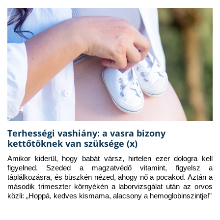
Terhességi vashiány: a vasra bizony
kettőtöknek van szüksége (x)
Amikor kiderül, hogy babát vársz, hirtelen ezer dologra kell 
figyelned. Szeded a magzatvédő vitamint, figyelsz a 
táplálkozásra, és büszkén nézed, ahogy nő a pocakod. Aztán a 
második trimeszter környékén a laborvizsgálat után az orvos 
közli: „Hoppá, kedves kismama, alacsony a hemoglobinszintje!”