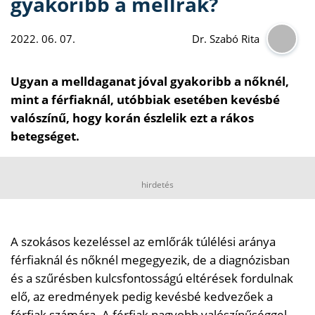
gyakoribb a mellrák?
2022. 06. 07.
Dr. Szabó Rita
Ugyan a melldaganat jóval gyakoribb a nőknél,
mint a férfiaknál, utóbbiak esetében kevésbé
valószínű, hogy korán észlelik ezt a rákos
betegséget.
hirdetés
A szokásos kezeléssel az emlőrák túlélési aránya
férfiaknál és nőknél megegyezik, de a diagnózisban
és a szűrésben kulcsfontosságú eltérések fordulnak
elő, az eredmények pedig kevésbé kedvezőek a
férfiak számára. A férfiak nagyobb valószínűséggel