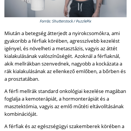
Forrás: Shutterstock / PuzzlePix
Miután a betegség átterjedt a nyirokcsomókra, ami
gyakoribb a férfiak körében, agresszívebb kezelést
igényel, és növelheti a metasztázis, vagyis az áttét
kialakulásának valószínűségét. Azoknál a férfiaknál,
akik mellrákban szenvednek, nagyobb a kockázata a
rák kialakulásának az ellenkező emlőben, a bőrben és
a prosztatában.
A férfi mellrák standard onkológiai kezelése magában
foglalja a kemoterápiát, a hormonterápiát és a
masztektómia, vagyis az emlő műtéti eltávolításának
kombinációját.
A férfiak és az egészségügyi szakemberek körében a