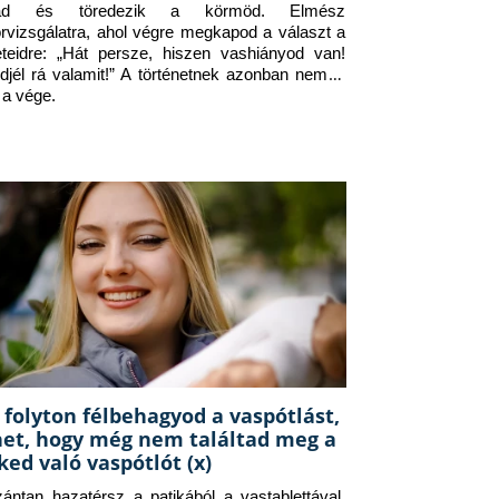
jad és töredezik a körmöd. Elmész 
orvizsgálatra, ahol végre megkapod a választ a 
eteidre: „Hát persze, hiszen vashiányod van! 
djél rá valamit!” A történetnek azonban nem itt 
 a vége.
 folyton félbehagyod a vaspótlást,
het, hogy még nem találtad meg a
ked való vaspótlót (x)
zántan hazatérsz a patikából a vastablettával, 