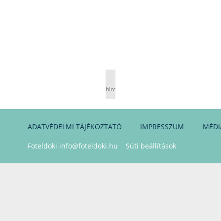
hirdetés
ADATVÉDELMI TÁJÉKOZTATÓ
IMPRESSZUM
MÉDI
Foteldoki
info@foteldoki.hu
Süti beállítások