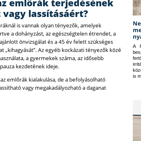
az emlőrák terjedésének
vagy lassításáért?
Ne
ráknál is vannak olyan tényezők, amelyek
me
rtve a dohányzást, az egészségtelen étrendet, a
ny
jánlott önvizsgálat és a 45 év felett szükséges
A h
t „kihagyását”. Az egyéb kockázati tényezők közé
bes
használata, a gyermekek száma, az idősebb
fer
irr
opauza kezdetének ideje.
köz
is 
 emlőrák kialakulása, de a befolyásolható
lassítható vagy megakadályozható a daganat