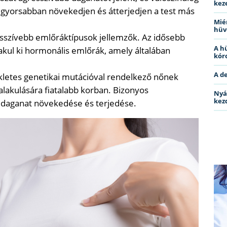
kez
k gyorsabban növekedjen és átterjedjen a test más
Miér
hüv
esszívebb emlőráktípusok jellemzők. Az idősebb
A h
akul ki hormonális emlőrák, amely általában
kóro
A d
letes genetikai mutációval rendelkező nőnek
lakulására fiatalabb korban. Bizonyos
Nyá
kez
daganat növekedése és terjedése.