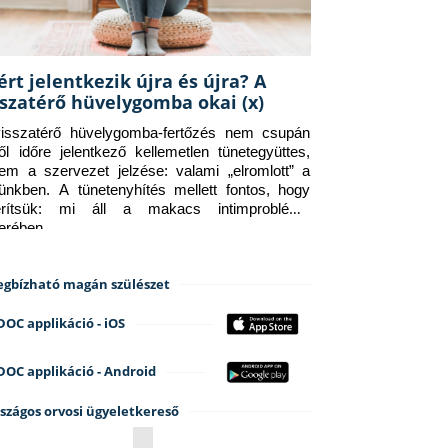
ért jelentkezik újra és újra? A
sszatérő hüvelygomba okai (x)
isszatérő hüvelygomba-fertőzés nem csupán 
ről időre jelentkező kellemetlen tünetegyüttes, 
em a szervezet jelzése: valami „elromlott” a 
tünkben. A tünetenyhítés mellett fontos, hogy 
erítsük: mi áll a makacs intimprobléma 
terében.
gbízható magán szülészet
DOC applikáció - iOS
DOC applikáció - Android
szágos orvosi ügyeletkereső