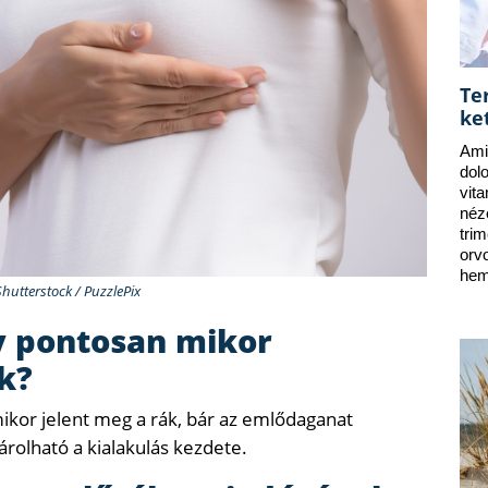
Te
ke
Ami
dol
vit
néz
tri
orv
hem
Shutterstock / PuzzlePix
y pontosan mikor
k?
ikor jelent meg a rák, bár az emlődaganat
rolható a kialakulás kezdete.