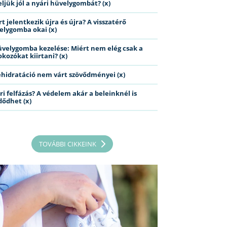
eljük jól a nyári hüvelygombát? (x)
t jelentkezik újra és újra? A visszatérő
elygomba okai (x)
üvelygomba kezelése: Miért nem elég csak a
kozókat kiirtani? (x)
ehidratáció nem várt szövődményei (x)
ri felfázás? A védelem akár a beleinknél is
dődhet (x)
TOVÁBBI CIKKEINK