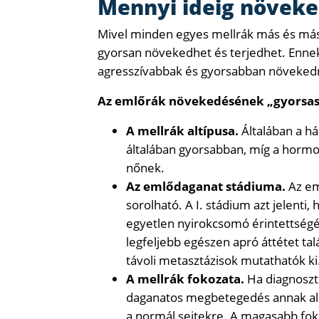
Mennyi ideig növeke
Mivel minden egyes mellrák más és má
gyorsan növekedhet és terjedhet. Ennek
agresszívabbak és gyorsabban növekedn
Az emlőrák növekedésének „gyorsasá
A mellrák altípusa.
Általában a h
általában gyorsabban, míg a horm
nőnek.
Az emlődaganat stádiuma.
Az em
sorolható. A I. stádium azt jelenti
egyetlen nyirokcsomó érintettség
legfeljebb egészen apró áttétet ta
távoli metasztázisok mutathatók ki
A mellrák fokozata.
Ha diagnoszti
daganatos megbetegedés annak alap
a normál sejtekre. A magasabb foko