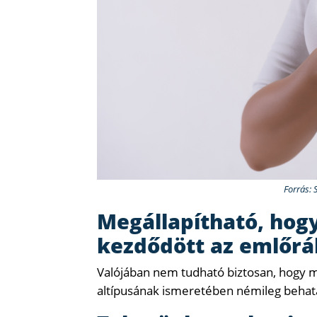
Forrás: 
Megállapítható, hog
kezdődött az emlőrá
Valójában nem tudható biztosan, hogy m
altípusának ismeretében némileg behatá