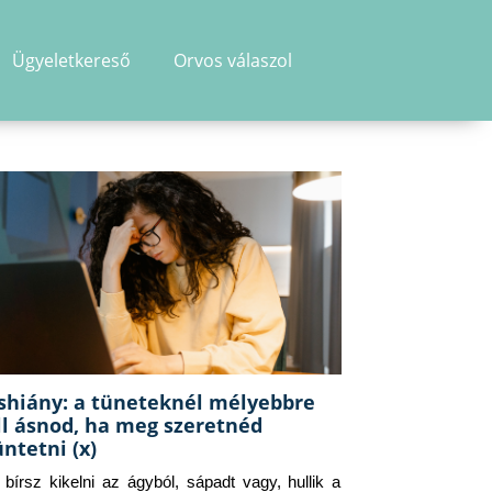
Ügyeletkereső
Orvos válaszol
shiány: a tüneteknél mélyebbre
ll ásnod, ha meg szeretnéd
üntetni (x)
g bírsz kikelni az ágyból, sápadt vagy, hullik a 