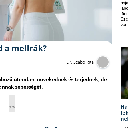
ha
lab
tün
Sze
van
d a mellrák?
Dr. Szabó Rita
nböző ütemben növekednek és terjednek, de
annak sebességét.
Ha
hirdetés
le
ne
Els