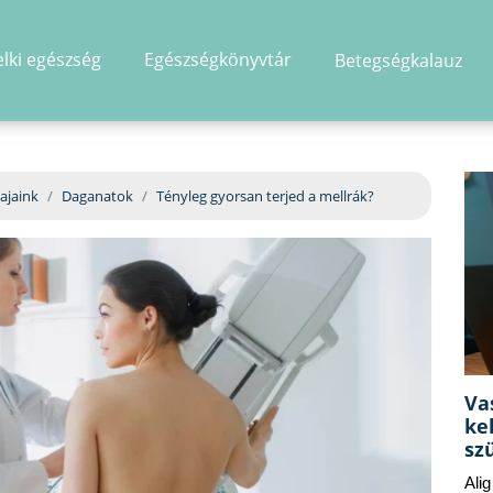
elki egészség
Egészségkönyvtár
Betegségkalauz
hirdetés
ajaink
Daganatok
Tényleg gyorsan terjed a mellrák?
Va
ke
sz
Ali