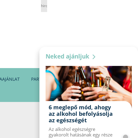
hirdetés
Neked ajánljuk
AAJÁNLAT
PARTNEREINK
KAPCSOLAT
6 meglepő mód, ahogy
az alkohol befolyásolja
az egészségét
Az alkohol egészségre
gyakorolt ​​hatásának egy része