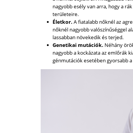
nagyobb esély van arra, hogy a rá
területeire.
Életkor.
A fiatalabb nőknél az agr
nőknél nagyobb valószínűséggel al
lassabban növekedik és terjed.
Genetikai mutációk.
Néhány örök
nagyobb a kockázata az emlőrák kia
génmutációk esetében gyorsabb a 