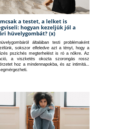
mcsak a testet, a lelket is
gviseli: hogyan kezeljük jól a
ári hüvelygombát? (x)
üvelygombáról általában testi problémaként 
zélünk, sokszor elfeledve azt a tényt, hogy a 
tőzés pszichés megterhelést is ró a nőkre. Az 
itáció, a viszketés okozta szorongás rossz 
érzetet hoz a mindennapokba, és az intimitást 
megmérgezheti.