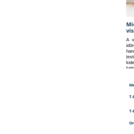
Mi
vi
A v
idő
han
tes
kid
hát
Me
T-
T-
Or