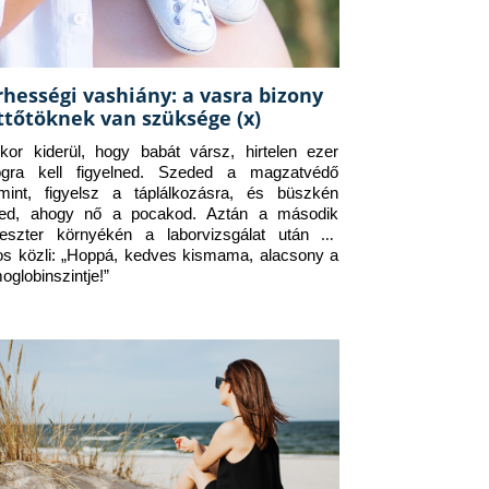
rhességi vashiány: a vasra bizony
ttőtöknek van szüksége (x)
kor kiderül, hogy babát vársz, hirtelen ezer 
ogra kell figyelned. Szeded a magzatvédő 
amint, figyelsz a táplálkozásra, és büszkén 
ed, ahogy nő a pocakod. Aztán a második 
meszter környékén a laborvizsgálat után az 
os közli: „Hoppá, kedves kismama, alacsony a 
oglobinszintje!”