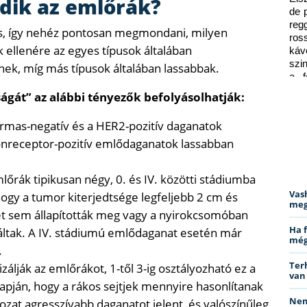
dik az emlőrák?
de 
reg
s, így nehéz pontosan megmondani, milyen
ros
 ellenére az egyes típusok általában
káv
szi
ek, míg más típusok általában lassabbak.
a f
ped
gát” az alábbi tényezők befolyásolhatják:
ármas-negatív és a HER2-pozitív daganatok
onreceptor-pozitív emlődaganatok lassabban
lőrák tipikusan négy, 0. és IV. közötti stádiumba
Vas
, hogy a tumor kiterjedtsége legfeljebb 2 cm és
meg
ét sem állapították meg vagy a nyirokcsomóban
Ha 
láltak. A IV. stádiumú emlődaganat esetén már
még
.
Ter
zálják az emlőrákot, 1-től 3-ig osztályozható ez a
van
ján, hogy a rákos sejtjek mennyire hasonlítanak
Nem
zat agresszívabb daganatot jelent, és valószínűleg