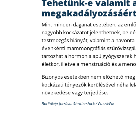
Tehetünk-e valamit 
megakadályozásáért 
Mint minden daganat esetében, az emlő
nagyobb kockázatot jelenthetnek, beleé
testmozgás hiányát, valamint a havonta a
évenkénti mammongráfiás szűrővizsgála
tartozhat a hormon alapú gyógyszerek 
életkor, illetve a menstruáció és a men
Bizonyos esetekben nem előzhető meg az
kockázati tényezők kerülésével néha le
növekedése vagy terjedése.
Borítókép forrása: Shutterstock / PuzzlePix