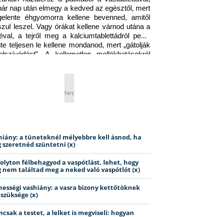
pár nap után elmegy a kedved az egésztől, mert 
gelente éhgyomorra kellene bevenned, amitől 
szul leszel. Vagy órákat kellene várnod utána a 
éval, a tejről meg a kalciumtablettádról pedig 
nte teljesen le kellene mondanod, mert „gátolják 
elszívódást”. A kellemetlen mellékhatásokról 
ig jobb nem is beszélni… Ismerős helyzet?
hirdetés
hiány: a tüneteknél mélyebbre kell ásnod, ha
 szeretnéd szüntetni (x)
folyton félbehagyod a vaspótlást, lehet, hogy
 nem találtad meg a neked való vaspótlót (x)
hességi vashiány: a vasra bizony kettőtöknek
 szüksége (x)
csak a testet, a lelket is megviseli: hogyan