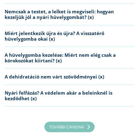
Nemcsak a testet, a lelket is megviseli: hogyan
kezeljük jól a nyári hüvelygombát? (x)
Miért jelentkezik újra és újra? A visszatérő
hüvelygomba okai (x)
A hüvelygomba kezelése: Miért nem elég csak a
kórokozókat kiirtani? (x)
A dehidratáció nem várt szövődményei (x)
Nyári felfázás? A védelem akár a beleinknél is
kezdődhet (x)
TOVÁBBI CIKKEINK