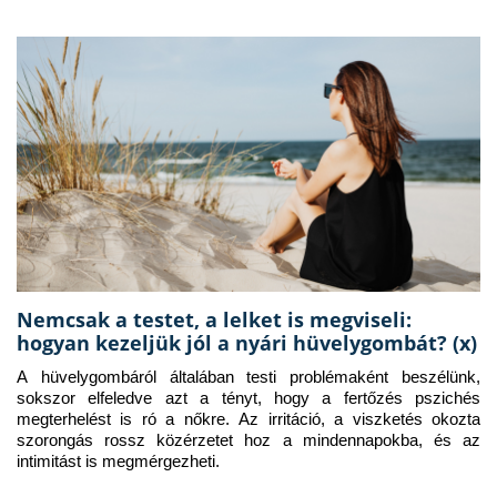
Nemcsak a testet, a lelket is megviseli:
hogyan kezeljük jól a nyári hüvelygombát? (x)
A hüvelygombáról általában testi problémaként beszélünk, 
sokszor elfeledve azt a tényt, hogy a fertőzés pszichés 
megterhelést is ró a nőkre. Az irritáció, a viszketés okozta 
szorongás rossz közérzetet hoz a mindennapokba, és az 
intimitást is megmérgezheti.