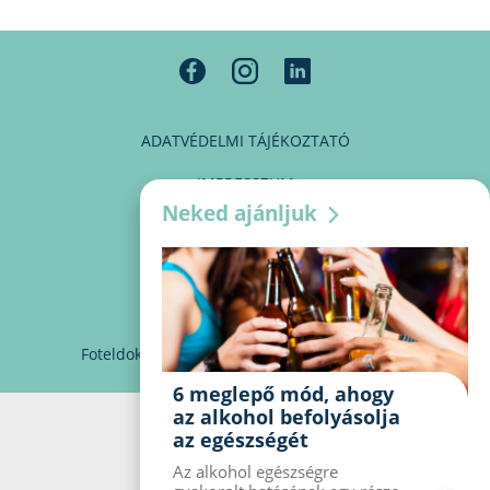
ADATVÉDELMI TÁJÉKOZTATÓ
IMPRESSZUM
Neked ajánljuk
MÉDIAAJÁNLAT
PARTNEREINK
KAPCSOLAT
Foteldoki
info@foteldoki.hu
Süti beállítások
6 meglepő mód, ahogy
az alkohol befolyásolja
az egészségét
Az alkohol egészségre