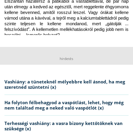
Elszántan hazatérsz a patikából a vastablettával, de pár nap 
után elmegy a kedved az egésztől, mert reggelente éhgyomorra 
kellene bevenned, amitől rosszul leszel. Vagy órákat kellene 
várnod utána a kávéval, a tejről meg a kalciumtablettádról pedig 
szinte teljesen le kellene mondanod, mert „gátolják a 
felszívódást”. A kellemetlen mellékhatásokról pedig jobb nem is 
beszélni… Ismerős helyzet?
hirdetés
Vashiány: a tüneteknél mélyebbre kell ásnod, ha meg
szeretnéd szüntetni (x)
Ha folyton félbehagyod a vaspótlást, lehet, hogy még
nem találtad meg a neked való vaspótlót (x)
Terhességi vashiány: a vasra bizony kettőtöknek van
szüksége (x)