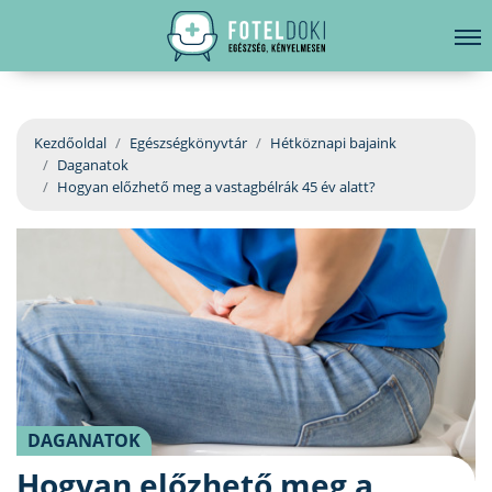
hirdetés
LELKI EGÉSZSÉG
Bejelentkezés
EGÉSZSÉGKÖNYVTÁR
Kezdőoldal
Egészségkönyvtár
Hétköznapi bajaink
Daganatok
BETEGSÉGKALAUZ
Hogyan előzhető meg a vastagbélrák 45 év alatt?
ÜGYELETKERESŐ
ORVOS VÁLASZOL
ORVOSKERESŐ
DAGANATOK
Hogyan előzhető meg a