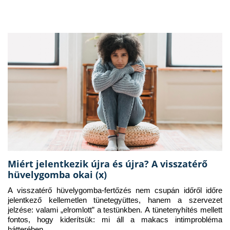
Miért jelentkezik újra és újra? A visszatérő
hüvelygomba okai (x)
A visszatérő hüvelygomba-fertőzés nem csupán időről időre 
jelentkező kellemetlen tünetegyüttes, hanem a szervezet 
jelzése: valami „elromlott” a testünkben. A tünetenyhítés mellett 
fontos, hogy kiderítsük: mi áll a makacs intimprobléma 
hátterében.