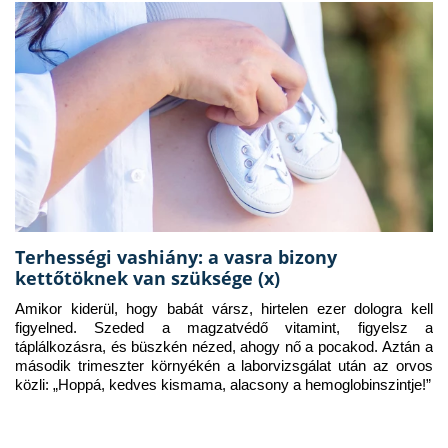
Terhességi vashiány: a vasra bizony
kettőtöknek van szüksége (x)
Amikor kiderül, hogy babát vársz, hirtelen ezer dologra kell 
figyelned. Szeded a magzatvédő vitamint, figyelsz a 
táplálkozásra, és büszkén nézed, ahogy nő a pocakod. Aztán a 
második trimeszter környékén a laborvizsgálat után az orvos 
közli: „Hoppá, kedves kismama, alacsony a hemoglobinszintje!”