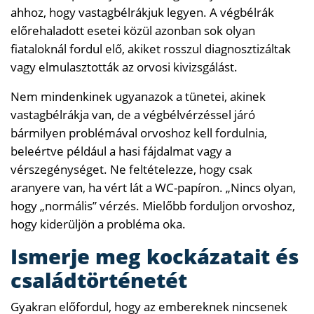
ahhoz, hogy vastagbélrákjuk legyen. A végbélrák
előrehaladott esetei közül azonban sok olyan
fiataloknál fordul elő, akiket rosszul diagnosztizáltak
vagy elmulasztották az orvosi kivizsgálást.
Nem mindenkinek ugyanazok a tünetei, akinek
vastagbélrákja van, de a végbélvérzéssel járó
bármilyen problémával orvoshoz kell fordulnia,
beleértve például a hasi fájdalmat vagy a
vérszegénységet. Ne feltételezze, hogy csak
aranyere van, ha vért lát a WC-papíron. „Nincs olyan,
hogy „normális” vérzés. Mielőbb forduljon orvoshoz,
hogy kiderüljön a probléma oka.
Ismerje meg kockázatait és
családtörténetét
Gyakran előfordul, hogy az embereknek nincsenek