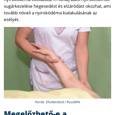
sugárkezelése hegesedést és elzáródást okozhat, ami
tovább növeli a nyiroködéma kialakulásának az
esélyét.
Forrás: Shutterstock / PuzzlePix
Megelőzhető-e a