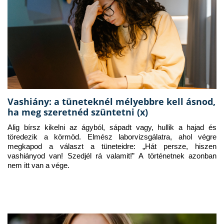
Vashiány: a tüneteknél mélyebbre kell ásnod,
ha meg szeretnéd szüntetni (x)
Alig bírsz kikelni az ágyból, sápadt vagy, hullik a hajad és 
töredezik a körmöd. Elmész laborvizsgálatra, ahol végre 
megkapod a választ a tüneteidre: „Hát persze, hiszen 
vashiányod van! Szedjél rá valamit!” A történetnek azonban 
nem itt van a vége.