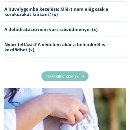
A hüvelygomba kezelése: Miért nem elég csak a
kórokozókat kiirtani? (x)
A dehidratáció nem várt szövődményei (x)
Nyári felfázás? A védelem akár a beleinknél is
kezdődhet (x)
TOVÁBBI CIKKEINK