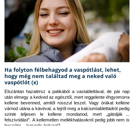
Ha folyton félbehagyod a vaspótlást, lehet,
hogy még nem találtad meg a neked való
vaspótlót (x)
Elszántan hazatérsz a patikából a vastablettával, de pár nap 
után elmegy a kedved az egésztől, mert reggelente éhgyomorra 
kellene bevenned, amitől rosszul leszel. Vagy órákat kellene 
várnod utána a kávéval, a tejről meg a kalciumtablettádról pedig 
szinte teljesen le kellene mondanod, mert „gátolják a 
felszívódást”. A kellemetlen mellékhatásokról pedig jobb nem is 
beszélni… Ismerős helyzet?