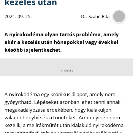
kezelés után
2021. 09. 25.
Dr. Szabó Rita
A nyiroködéma olyan tartós probléma, amely
akár a kezelés után hónapokkal vagy évekkel
később is jelentkezhet.
hirdetés
A nyiroködéma egy krónikus állapot, amely nem
gyógyítható. Lépéseket azonban lehet tenni annak
megakadályozása érdekében, hogy kialakuljon,
valamint enyhítsék a tüneteket. Amennyiben nem
kezelik, a mellrákműtét után kialakuló nyiroködéma
rosszabbodhat, míg az azonnali kezelés csökkenti a