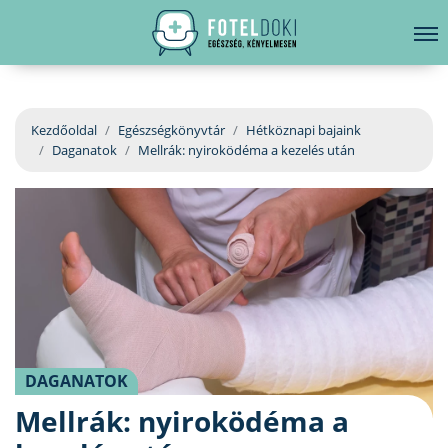
hirdetés
LELKI EGÉSZSÉG
Bejelentkezés
EGÉSZSÉGKÖNYVTÁR
Kezdőoldal
Egészségkönyvtár
Hétköznapi bajaink
Daganatok
Mellrák: nyiroködéma a kezelés után
BETEGSÉGKALAUZ
ÜGYELETKERESŐ
ORVOS VÁLASZOL
ORVOSKERESŐ
DAGANATOK
Mellrák: nyiroködéma a