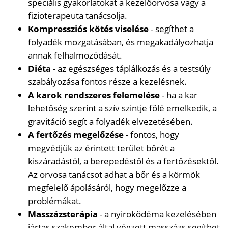
speciális gyakorlatokat a kezelőorvosa vagy a
fizioterapeuta tanácsolja.
Kompressziós kötés viselése
- segíthet a
folyadék mozgatásában, és megakadályozhatja
annak felhalmozódását.
Diéta
- az egészséges táplálkozás és a testsúly
szabályozása fontos része a kezelésnek.
A karok rendszeres felemelése
- ha a kar
lehetőség szerint a szív szintje fölé emelkedik, a
gravitáció segít a folyadék elvezetésében.
A fertőzés megelőzése
- fontos, hogy
megvédjük az érintett terület bőrét a
kiszáradástól, a berepedéstől és a fertőzésektől.
Az orvosa tanácsot adhat a bőr és a körmök
megfelelő ápolásáról, hogy megelőzze a
problémákat.
Masszázsterápia
- a nyiroködéma kezelésében
jártas szakember által végzett masszázs segíthet