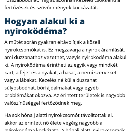
fertőzések és szövődmények kockázatát.
Hogyan alakul ki a
nyiroködéma?
A műtét során gyakran eltávolítják a közeli
nyirokcsomókat is. Ez megzavarja a nyirok áramlását,
ami duzzanathoz vezethet, vagyis nyiroködéma alakul
ki. A nyiroködéma érintheti az egyik vagy mindkét
kart, a fejet és a nyakat, a hasat, a nemi szerveket
vagy a lábakat. Kezelés nélkül a duzzanat
súlyosbodhat, bőrfájdalmakat vagy egyéb
problémákat okozva. Az érintett területek is nagyobb
valószínűséggel fertőződnek meg.
Ha sok hónalj alatti nyirokcsomót távolítottak el,
akkor az érintett nő élete végéig nagyobb a
nyiroködéma kockázata. A hónalj alatti nyirokcsomók