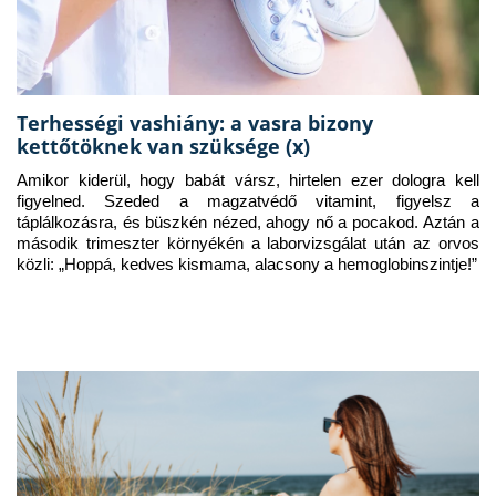
Terhességi vashiány: a vasra bizony
kettőtöknek van szüksége (x)
Amikor kiderül, hogy babát vársz, hirtelen ezer dologra kell 
figyelned. Szeded a magzatvédő vitamint, figyelsz a 
táplálkozásra, és büszkén nézed, ahogy nő a pocakod. Aztán a 
második trimeszter környékén a laborvizsgálat után az orvos 
közli: „Hoppá, kedves kismama, alacsony a hemoglobinszintje!”