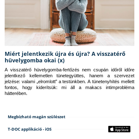
Miért jelentkezik újra és újra? A visszatérő
hüvelygomba okai (x)
A visszatérő hüvelygomba-fertőzés nem csupán időről időre 
jelentkező kellemetlen tünetegyüttes, hanem a szervezet 
jelzése: valami „elromlott” a testünkben. A tünetenyhítés mellett 
fontos, hogy kiderítsük: mi áll a makacs intimprobléma 
hátterében.
Megbízható magán szülészet
T-DOC applikáció - iOS