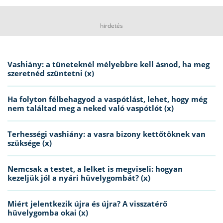
hirdetés
Vashiány: a tüneteknél mélyebbre kell ásnod, ha meg
szeretnéd szüntetni (x)
Ha folyton félbehagyod a vaspótlást, lehet, hogy még
nem találtad meg a neked való vaspótlót (x)
Terhességi vashiány: a vasra bizony kettőtöknek van
szüksége (x)
Nemcsak a testet, a lelket is megviseli: hogyan
kezeljük jól a nyári hüvelygombát? (x)
Miért jelentkezik újra és újra? A visszatérő
hüvelygomba okai (x)