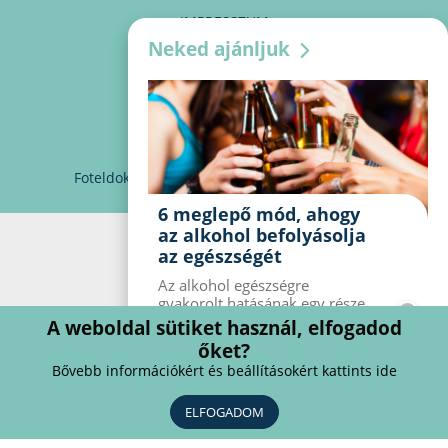
IMPRESSZUM
Neked ajánljuk
MÉDIAAJÁNLAT
PARTNEREINK
KAPCSOLAT
Foteldoki
info@foteldoki.hu
Süti beállítások
6 meglepő mód, ahogy
az alkohol befolyásolja
az egészségét
Az alkohol egészségre
gyakorolt ​​hatásának egy része
jól ismert, mások azonban
A weboldal sütiket használ, elfogadod
meglepők lehetnek. Van hat
őket?
kevésbé ismert hatás, amelyet
Bővebb információkért és beállításokért kattints ide
az alkohol gyakorol a
szervezetre.
ELFOGADOM