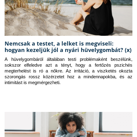
Nemcsak a testet, a lelket is megviseli:
hogyan kezeljük jól a nyári hüvelygombát? (x)
A hüvelygombáról általában testi problémaként beszélünk, 
sokszor elfeledve azt a tényt, hogy a fertőzés pszichés 
megterhelést is ró a nőkre. Az irritáció, a viszketés okozta 
szorongás rossz közérzetet hoz a mindennapokba, és az 
intimitást is megmérgezheti.