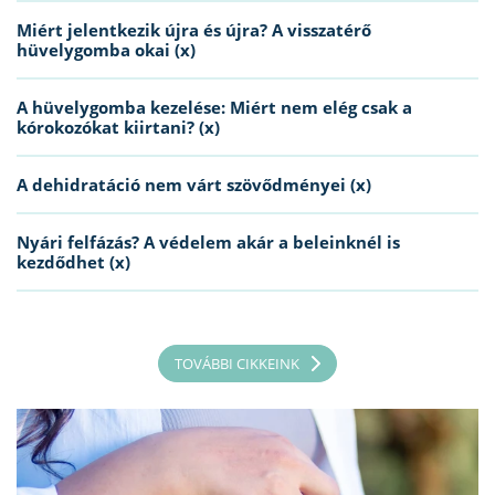
Miért jelentkezik újra és újra? A visszatérő
hüvelygomba okai (x)
A hüvelygomba kezelése: Miért nem elég csak a
kórokozókat kiirtani? (x)
A dehidratáció nem várt szövődményei (x)
Nyári felfázás? A védelem akár a beleinknél is
kezdődhet (x)
TOVÁBBI CIKKEINK