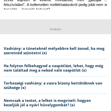
szinte teljesen le kellene mondanod, mert „gátolják a 
felszívódást”. A kellemetlen mellékhatásokról pedig jobb nem is 
beszélni… Ismerős helyzet?
hirdetés
Vashiány: a tüneteknél mélyebbre kell ásnod, ha meg
szeretnéd szüntetni (x)
Ha folyton félbehagyod a vaspótlást, lehet, hogy még
nem találtad meg a neked való vaspótlót (x)
Terhességi vashiány: a vasra bizony kettőtöknek van
szüksége (x)
Nemcsak a testet, a lelket is megviseli: hogyan
kezeljük jól a nyári hüvelygombát? (x)