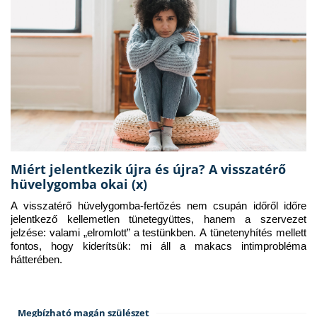
Miért jelentkezik újra és újra? A visszatérő
hüvelygomba okai (x)
A visszatérő hüvelygomba-fertőzés nem csupán időről időre 
jelentkező kellemetlen tünetegyüttes, hanem a szervezet 
jelzése: valami „elromlott” a testünkben. A tünetenyhítés mellett 
fontos, hogy kiderítsük: mi áll a makacs intimprobléma 
hátterében.
Megbízható magán szülészet