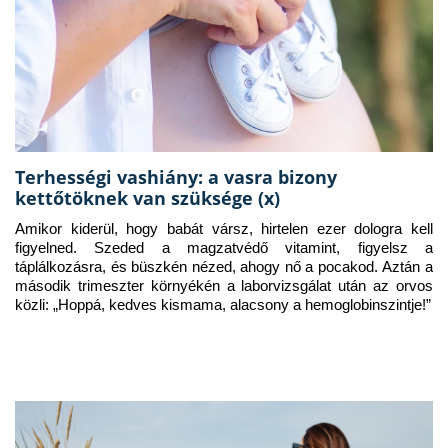
Terhességi vashiány: a vasra bizony
kettőtöknek van szüksége (x)
Amikor kiderül, hogy babát vársz, hirtelen ezer dologra kell 
figyelned. Szeded a magzatvédő vitamint, figyelsz a 
táplálkozásra, és büszkén nézed, ahogy nő a pocakod. Aztán a 
második trimeszter környékén a laborvizsgálat után az orvos 
közli: „Hoppá, kedves kismama, alacsony a hemoglobinszintje!”