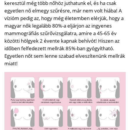
keresztül még több nőhöz juthatunk el, és ha csak
egyetlen nő elmegy szűrésre, már nem volt hiába! A
vízióm pedig az, hogy még életemben elérjük, hogy a
magyar nők legalább 80%-a eljárjon az ingyenes
mammográfiás szűrővizsgálatra, amire a 45-65 év
közötti hölgyek 2 évente kapnak behívót! Hiszen az
időben felfedezett mellrák 85%-ban gyógyítható.
Egyetlen nőt sem lenne szabad elveszítenünk mellrák
miatt!