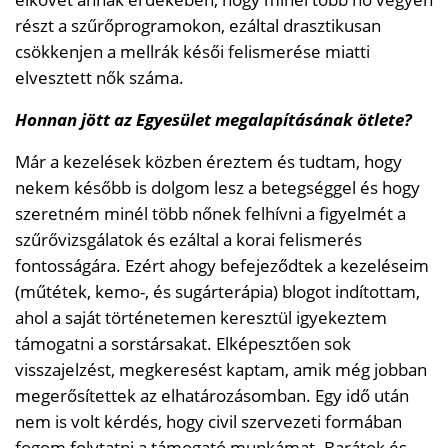
részt a szűrőprogramokon, ezáltal drasztikusan
csökkenjen a mellrák késői felismerése miatti
elvesztett nők száma.
Honnan jött az Egyesület megalapításának ötlete?
Már a kezelések közben éreztem és tudtam, hogy
nekem később is dolgom lesz a betegséggel és hogy
szeretném minél több nőnek felhívni a figyelmét a
szűrővizsgálatok és ezáltal a korai felismerés
fontosságára. Ezért ahogy befejeződtek a kezeléseim
(műtétek, kemo-, és sugárterápia) blogot indítottam,
ahol a saját történetemen keresztül igyekeztem
támogatni a sorstársakat. Elképesztően sok
visszajelzést, megkeresést kaptam, amik még jobban
megerősítettek az elhatározásomban. Egy idő után
nem is volt kérdés, hogy civil szervezeti formában
fogom folytatni a támogató munkámat. Barátok és