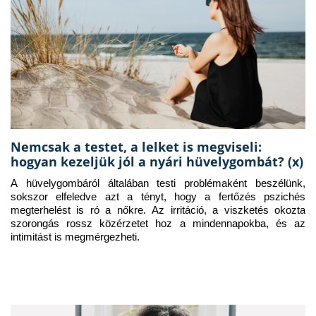
Nemcsak a testet, a lelket is megviseli:
hogyan kezeljük jól a nyári hüvelygombát? (x)
A hüvelygombáról általában testi problémaként beszélünk, 
sokszor elfeledve azt a tényt, hogy a fertőzés pszichés 
megterhelést is ró a nőkre. Az irritáció, a viszketés okozta 
szorongás rossz közérzetet hoz a mindennapokba, és az 
intimitást is megmérgezheti.