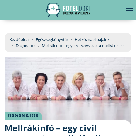
hirdetés
LELKI EGÉSZSÉG
Bejelentkezés
EGÉSZSÉGKÖNYVTÁR
Kezdőoldal
Egészségkönyvtár
Hétköznapi bajaink
Daganatok
Mellrákinfó – egy civil szervezet a mellrák ellen
BETEGSÉGKALAUZ
ÜGYELETKERESŐ
ORVOS VÁLASZOL
ORVOSKERESŐ
DAGANATOK
Mellrákinfó – egy civil