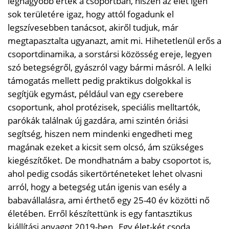
legnagyobb érték a csoportban, hiszen az élet igen
sok területére igaz, hogy attól fogadunk el
legszívesebben tanácsot, akiről tudjuk, már
megtapasztalta ugyanazt, amit mi. Hihetetlenül erős a
csoportdinamika, a sorstársi közösség ereje, legyen
szó betegségről, gyászról vagy bármi másról. A lelki
támogatás mellett pedig praktikus dolgokkal is
segítjük egymást, például van egy cserebere
csoportunk, ahol protézisek, speciális melltartók,
parókák találnak új gazdára, ami szintén óriási
segítség, hiszen nem mindenki engedheti meg
magának ezeket a kicsit sem olcsó, ám szükséges
kiegészítőket. De mondhatnám a baby csoportot is,
ahol pedig csodás sikertörténeteket lehet olvasni
arról, hogy a betegség után igenis van esély a
babavállalásra, ami érthető egy 25-40 év közötti nő
életében. Erről készítettünk is egy fantasztikus
kiállítási anyagot 2019-ben „Egy élet-két csoda