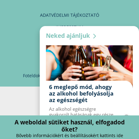
ADATVÉDELMI TÁJÉKOZTATÓ
IMPRESSZUM
Neked ajánljuk
MÉDIAAJÁNLAT
PARTNEREINK
KAPCSOLAT
Foteldoki
info@foteldoki.hu
Süti beállítások
6 meglepő mód, ahogy
az alkohol befolyásolja
az egészségét
Az alkohol egészségre
gyakorolt ​​hatásának egy része
jól ismert, mások azonban
A weboldal sütiket használ, elfogadod
meglepők lehetnek. Van hat
őket?
kevésbé ismert hatás, amelyet
Bővebb információkért és beállításokért kattints ide
az alkohol gyakorol a