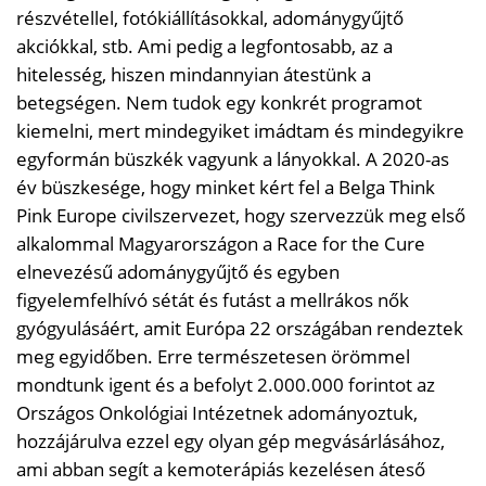
részvétellel, fotókiállításokkal, adománygyűjtő
akciókkal, stb. Ami pedig a legfontosabb, az a
hitelesség, hiszen mindannyian átestünk a
betegségen. Nem tudok egy konkrét programot
kiemelni, mert mindegyiket imádtam és mindegyikre
egyformán büszkék vagyunk a lányokkal. A 2020-as
év büszkesége, hogy minket kért fel a Belga Think
Pink Europe civilszervezet, hogy szervezzük meg első
alkalommal Magyarországon a Race for the Cure
elnevezésű adománygyűjtő és egyben
figyelemfelhívó sétát és futást a mellrákos nők
gyógyulásáért, amit Európa 22 országában rendeztek
meg egyidőben. Erre természetesen örömmel
mondtunk igent és a befolyt 2.000.000 forintot az
Országos Onkológiai Intézetnek adományoztuk,
hozzájárulva ezzel egy olyan gép megvásárlásához,
ami abban segít a kemoterápiás kezelésen áteső