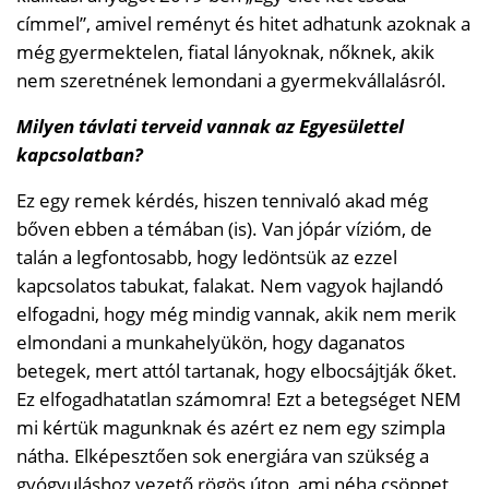
címmel”, amivel reményt és hitet adhatunk azoknak a
még gyermektelen, fiatal lányoknak, nőknek, akik
nem szeretnének lemondani a gyermekvállalásról.
Milyen távlati terveid vannak az Egyesülettel
kapcsolatban?
Ez egy remek kérdés, hiszen tennivaló akad még
bőven ebben a témában (is). Van jópár vízióm, de
talán a legfontosabb, hogy ledöntsük az ezzel
kapcsolatos tabukat, falakat. Nem vagyok hajlandó
elfogadni, hogy még mindig vannak, akik nem merik
elmondani a munkahelyükön, hogy daganatos
betegek, mert attól tartanak, hogy elbocsájtják őket.
Ez elfogadhatatlan számomra! Ezt a betegséget NEM
mi kértük magunknak és azért ez nem egy szimpla
nátha. Elképesztően sok energiára van szükség a
gyógyuláshoz vezető rögös úton, ami néha csöppet