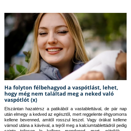
Ha folyton félbehagyod a vaspótlást, lehet,
hogy még nem találtad meg a neked való
vaspótlót (x)
Elszántan hazatérsz a patikából a vastablettával, de pár nap 
után elmegy a kedved az egésztől, mert reggelente éhgyomorra 
kellene bevenned, amitől rosszul leszel. Vagy órákat kellene 
várnod utána a kávéval, a tejről meg a kalciumtablettádról pedig 