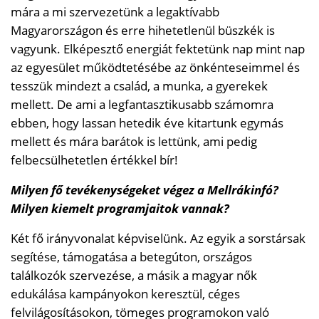
mára a mi szervezetünk a legaktívabb
Magyarországon és erre hihetetlenül büszkék is
vagyunk. Elképesztő energiát fektetünk nap mint nap
az egyesület működtetésébe az önkénteseimmel és
tesszük mindezt a család, a munka, a gyerekek
mellett. De ami a legfantasztikusabb számomra
ebben, hogy lassan hetedik éve kitartunk egymás
mellett és mára barátok is lettünk, ami pedig
felbecsülhetetlen értékkel bír!
Milyen fő tevékenységeket végez a Mellrákinfó?
Milyen kiemelt programjaitok vannak?
Két fő irányvonalat képviselünk. Az egyik a sorstársak
segítése, támogatása a betegúton, országos
találkozók szervezése, a másik a magyar nők
edukálása kampányokon keresztül, céges
felvilágosításokon, tömeges programokon való