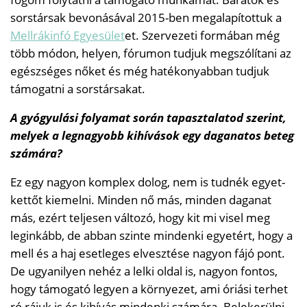
sorstársak bevonásával 2015-ben megalapítottuk a
Mellrákinfó Egyesület
et. Szervezeti formában még
több módon, helyen, fórumon tudjuk megszólítani az
egészséges nőket és még hatékonyabban tudjuk
támogatni a sorstársakat.
A gyógyulási folyamat során tapasztalatod szerint,
melyek a legnagyobb kihívások egy daganatos beteg
számára?
Ez egy nagyon komplex dolog, nem is tudnék egyet-
kettőt kiemelni. Minden nő más, minden daganat
más, ezért teljesen változó, hogy kit mi visel meg
leginkább, de abban szinte mindenki egyetért, hogy a
mell és a haj esetleges elvesztése nagyon fájó pont.
De ugyanilyen nehéz a lelki oldal is, nagyon fontos,
hogy támogató legyen a környezet, ami óriási terhet
ró rájuk is és kihívás mindenki számára. Belekerülni