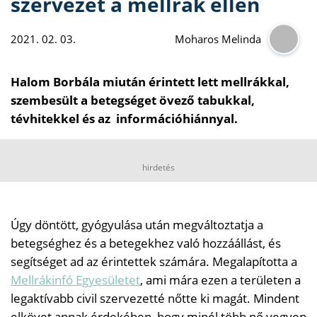
szervezet a mellrák ellen
2021. 02. 03.
Moharos Melinda
Halom Borbála miután érintett lett mellrákkal,
szembesült a betegséget övező tabukkal,
tévhitekkel és az információhiánnyal.
hirdetés
Úgy döntött, gyógyulása után megváltoztatja a
betegséghez és a betegekhez való hozzáállást, és
segítséget ad az érintettek számára. Megalapította a
Mellrákinfó Egyesületet
, ami mára ezen a területen a
legaktívabb civil szervezetté nőtte ki magát. Mindent
elkövet annak érdekében, hogy minél több nő vegyen