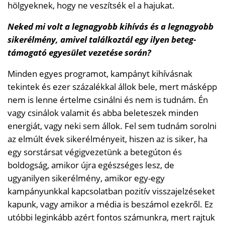
hölgyeknek, hogy ne veszítsék el a hajukat.
Neked mi volt a legnagyobb kihívás és a legnagyobb
sikerélmény, amivel találkoztál egy ilyen beteg-
támogató egyesület vezetése során?
Minden egyes programot, kampányt kihívásnak
tekintek és ezer százalékkal állok bele, mert másképp
nem is lenne értelme csinálni és nem is tudnám. Én
vagy csinálok valamit és abba beleteszek minden
energiát, vagy neki sem állok. Fel sem tudnám sorolni
az elmúlt évek sikerélményeit, hiszen az is siker, ha
egy sorstársat végigvezetünk a betegúton és
boldogság, amikor újra egészséges lesz, de
ugyanilyen sikerélmény, amikor egy-egy
kampányunkkal kapcsolatban pozitív visszajelzéseket
kapunk, vagy amikor a média is beszámol ezekről. Ez
utóbbi leginkább azért fontos számunkra, mert rajtuk