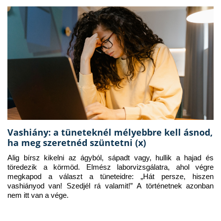
Vashiány: a tüneteknél mélyebbre kell ásnod,
ha meg szeretnéd szüntetni (x)
Alig bírsz kikelni az ágyból, sápadt vagy, hullik a hajad és 
töredezik a körmöd. Elmész laborvizsgálatra, ahol végre 
megkapod a választ a tüneteidre: „Hát persze, hiszen 
vashiányod van! Szedjél rá valamit!” A történetnek azonban 
nem itt van a vége.