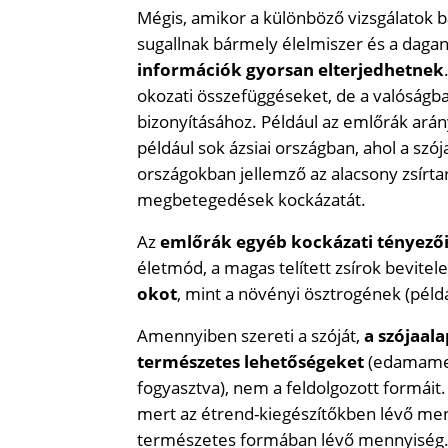
Mégis, amikor a különböző vizsgálatok 
sugallnak bármely élelmiszer és a dag
információk gyorsan elterjedhetnek
okozati összefüggéseket, de a valóságb
bizonyításához. Például az emlőrák ará
például sok ázsiai országban, ahol a szó
országokban jellemző az alacsony zsírta
megbetegedések kockázatát.
Az
emlőrák egyéb kockázati tényező
életmód, a magas telített zsírok bevitel
okot
, mint a növényi ösztrogének (példá
Amennyiben szereti a szóját,
a szójaal
természetes lehetőségeket
(edamame, 
fogyasztva), nem a feldolgozott formáit
mert az étrend-kiegészítőkben lévő men
természetes formában lévő mennyiség