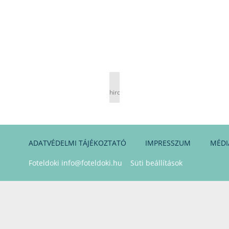
hirdetés
ADATVÉDELMI TÁJÉKOZTATÓ
IMPRESSZUM
MÉDI
Foteldoki
info@foteldoki.hu
Süti beállítások