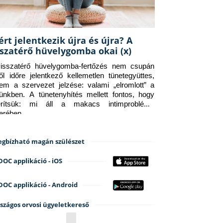
ért jelentkezik újra és újra? A
sszatérő hüvelygomba okai (x)
isszatérő hüvelygomba-fertőzés nem csupán 
ről időre jelentkező kellemetlen tünetegyüttes, 
em a szervezet jelzése: valami „elromlott” a 
tünkben. A tünetenyhítés mellett fontos, hogy 
erítsük: mi áll a makacs intimprobléma 
terében.
gbízható magán szülészet
DOC applikáció - iOS
DOC applikáció - Android
szágos orvosi ügyeletkereső