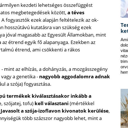
bármilyen kezdeti lehetséges összefüggést
anatos megbetegedések között,
a téves
. A fogyasztók ezek alapján feltételezik az ok-
Te
an hosszútávú kutatásra van szükség ezek
ke
nya jóval magasabb az Egyesült Államokban, mint
Ami
ja az étrend egyik fő alapanyaga. Ezekben az
dol
rtalmú étrend, ami csökkenti a rákos
vit
néz
tri
orv
i
- mint az elhízás, a dohányzás, a mozgásszegény
hem
e vagy a genetika -
nagyobb aggodalomra adnak
ul a szója) fogyasztása.
apú termékek kiválasztásakor inkább a
szójatej, tofu)
kell választani
(mértékkel
.
Javasolt a szója-izoflavon kivonatok kerülése
,
nyiségük több százszor nagyobb lehet, mint a
.