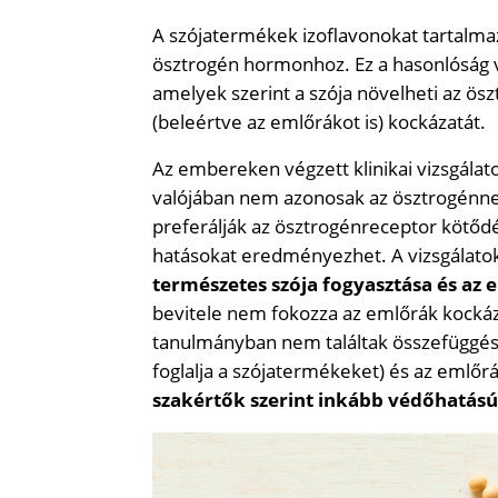
A szójatermékek izoflavonokat tartalma
ösztrogén hormonhoz. Ez a hasonlóság v
amelyek szerint a szója növelheti az 
(beleértve az emlőrákot is) kockázatát.
Az embereken végzett klinikai vizsgálat
valójában nem azonosak az ösztrogénne
preferálják az ösztrogénreceptor kötőd
hatásokat eredményezhet. A vizsgálato
természetes szója fogyasztása és az 
bevitele nem fokozza az emlőrák kockáz
tanulmányban nem találtak összefüggés
foglalja a szójatermékeket) és az emlő
szakértők szerint inkább védőhatású