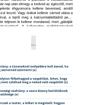
pár nap után elmegy a kedved az egésztől, mert 
gelente éhgyomorra kellene bevenned, amitől 
szul leszel. Vagy órákat kellene várnod utána a 
éval, a tejről meg a kalciumtablettádról pedig 
nte teljesen le kellene mondanod, mert „gátolják 
elszívódást”. A kellemetlen mellékhatásokról 
ig jobb nem is beszélni… Ismerős helyzet?
hirdetés
hiány: a tüneteknél mélyebbre kell ásnod, ha
 szeretnéd szüntetni (x)
folyton félbehagyod a vaspótlást, lehet, hogy
 nem találtad meg a neked való vaspótlót (x)
hességi vashiány: a vasra bizony kettőtöknek
 szüksége (x)
csak a testet, a lelket is megviseli: hogyan