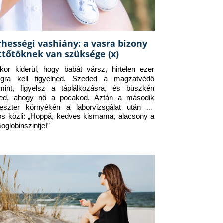
rhességi vashiány: a vasra bizony
ttőtöknek van szüksége (x)
kor kiderül, hogy babát vársz, hirtelen ezer 
ogra kell figyelned. Szeded a magzatvédő 
amint, figyelsz a táplálkozásra, és büszkén 
ed, ahogy nő a pocakod. Aztán a második 
meszter környékén a laborvizsgálat után az 
os közli: „Hoppá, kedves kismama, alacsony a 
oglobinszintje!”