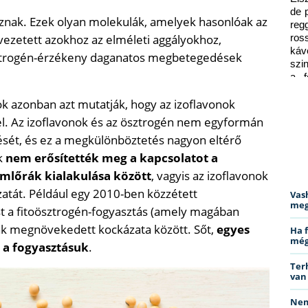
de 
znak. Ezek olyan molekulák, amelyek hasonlóak az
reg
ezetett azokhoz az elméleti aggályokhoz,
ros
káv
ösztrogén-érzékeny daganatos megbetegedések
szi
a f
ped
ok azonban azt mutatják, hogy az izoflavonok
l. Az izoflavonok és az ösztrogén nem egyformán
ését, és ez a megkülönböztetés nagyon eltérő
k
nem erősítették meg a kapcsolatot a
emlőrák kialakulása között
, vagyis az izoflavonok
atát. Például egy 2010-ben közzétett
Vas
meg
t a fitoösztrogén-fogyasztás (amely magában
rák megnövekedett kockázata között. Sőt,
egyes
Ha 
még
 a fogyasztásuk
.
Ter
van
Nem