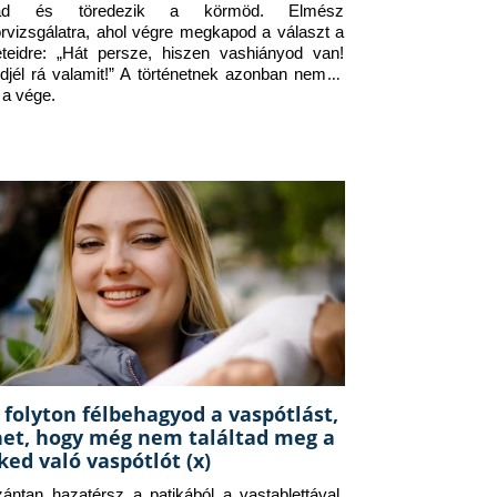
jad és töredezik a körmöd. Elmész 
orvizsgálatra, ahol végre megkapod a választ a 
eteidre: „Hát persze, hiszen vashiányod van! 
djél rá valamit!” A történetnek azonban nem itt 
 a vége.
 folyton félbehagyod a vaspótlást,
het, hogy még nem találtad meg a
ked való vaspótlót (x)
zántan hazatérsz a patikából a vastablettával, 