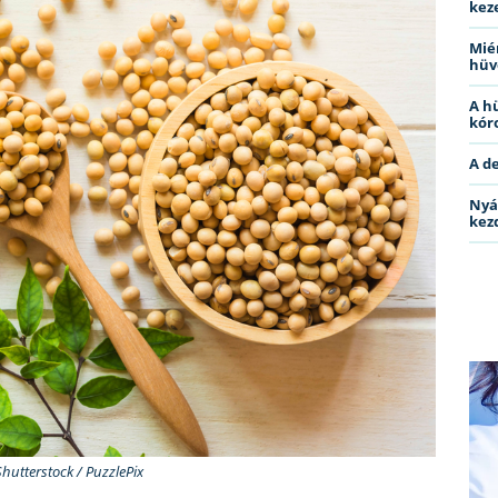
kez
Miér
hüv
A h
kóro
A d
Nyá
kez
Shutterstock / PuzzlePix