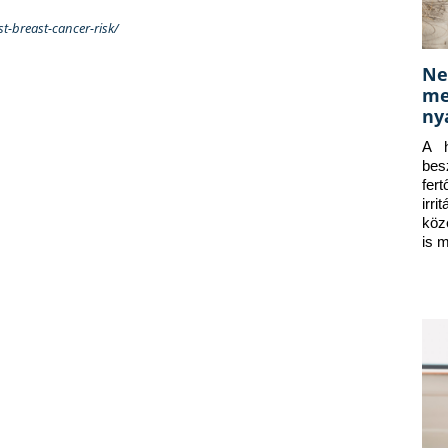
st-breast-cancer-risk/
Ne
me
ny
A h
bes
fer
irr
köz
is 