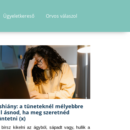
Ügyeletkereső
Orvos válaszol
shiány: a tüneteknél mélyebbre
ll ásnod, ha meg szeretnéd
üntetni (x)
g bírsz kikelni az ágyból, sápadt vagy, hullik a 