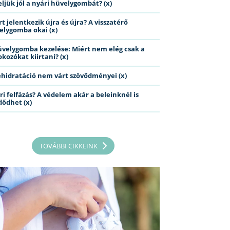
eljük jól a nyári hüvelygombát? (x)
t jelentkezik újra és újra? A visszatérő
elygomba okai (x)
üvelygomba kezelése: Miért nem elég csak a
kozókat kiirtani? (x)
ehidratáció nem várt szövődményei (x)
ri felfázás? A védelem akár a beleinknél is
dődhet (x)
TOVÁBBI CIKKEINK