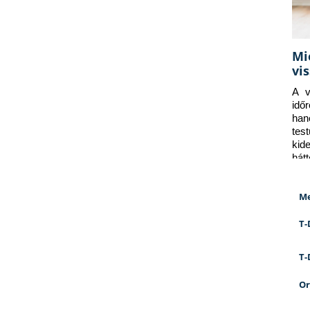
Mi
vi
A v
idő
han
tes
kid
hát
Me
T-
T-
Or