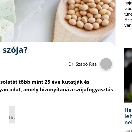
ha
lab
tün
Sze
van
 szója?
Dr. Szabó Rita
solatát több mint 25 éve kutatják és
yan adat, amely bizonyítaná a szójafogyasztás
Ha
le
hirdetés
ne
Els