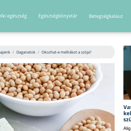
elki egészség
Egészségkönyvtár
Betegségkalauz
hirdetés
ajaink
Daganatok
Okozhat-e mellrákot a szója?
Va
ke
sz
Ali