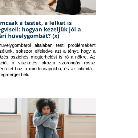
mcsak a testet, a lelket is
gviseli: hogyan kezeljük jól a
ári hüvelygombát? (x)
üvelygombáról általában testi problémaként 
zélünk, sokszor elfeledve azt a tényt, hogy a 
tőzés pszichés megterhelést is ró a nőkre. Az 
itáció, a viszketés okozta szorongás rossz 
érzetet hoz a mindennapokba, és az intimitást 
megmérgezheti.