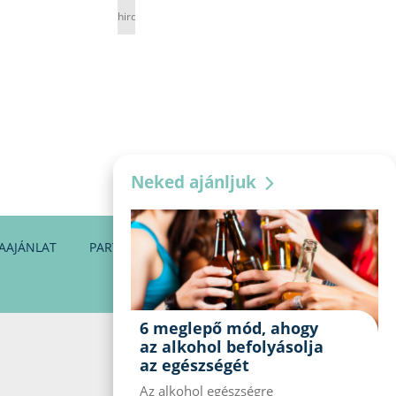
hirdetés
Neked ajánljuk
AAJÁNLAT
PARTNEREINK
KAPCSOLAT
6 meglepő mód, ahogy
az alkohol befolyásolja
az egészségét
Az alkohol egészségre