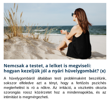
Nemcsak a testet, a lelket is megviseli:
hogyan kezeljük jól a nyári hüvelygombát? (x)
A hüvelygombáról általában testi problémaként beszélünk, 
sokszor elfeledve azt a tényt, hogy a fertőzés pszichés 
megterhelést is ró a nőkre. Az irritáció, a viszketés okozta 
szorongás rossz közérzetet hoz a mindennapokba, és az 
intimitást is megmérgezheti.