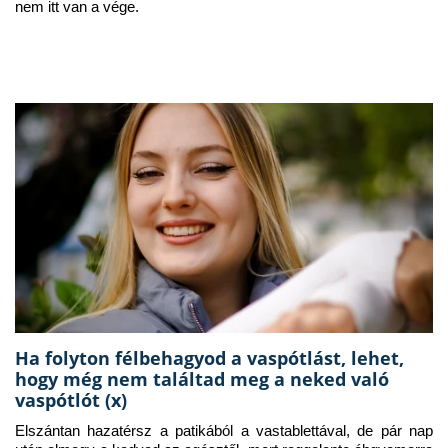
nem itt van a vége.
Ha folyton félbehagyod a vaspótlást, lehet,
hogy még nem találtad meg a neked való
vaspótlót (x)
Elszántan hazatérsz a patikából a vastablettával, de pár nap 