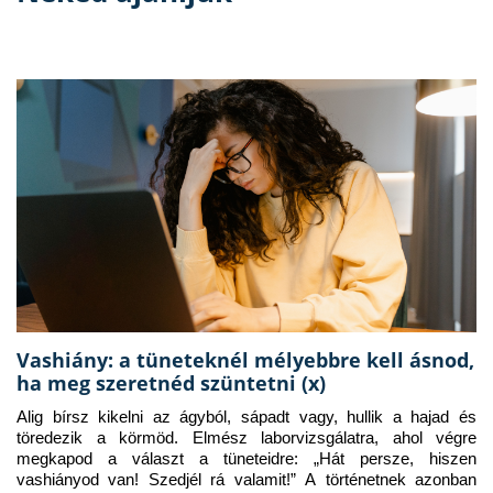
Vashiány: a tüneteknél mélyebbre kell ásnod,
ha meg szeretnéd szüntetni (x)
Alig bírsz kikelni az ágyból, sápadt vagy, hullik a hajad és 
töredezik a körmöd. Elmész laborvizsgálatra, ahol végre 
megkapod a választ a tüneteidre: „Hát persze, hiszen 
vashiányod van! Szedjél rá valamit!” A történetnek azonban 