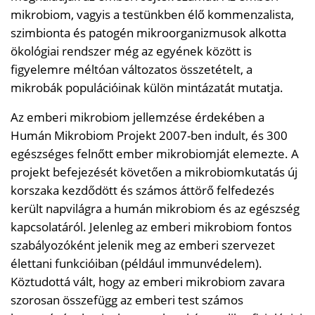
mikrobiom, vagyis a testünkben élő kommenzalista,
szimbionta és patogén mikroorganizmusok alkotta
ökológiai rendszer még az egyének között is
figyelemre méltóan változatos összetételt, a
mikrobák populációinak külön mintázatát mutatja.
Az emberi mikrobiom jellemzése érdekében a
Humán Mikrobiom Projekt 2007-ben indult, és 300
egészséges felnőtt ember mikrobiomját elemezte. A
projekt befejezését követően a mikrobiomkutatás új
korszaka kezdődött és számos áttörő felfedezés
került napvilágra a humán mikrobiom és az egészség
kapcsolatáról. Jelenleg az emberi mikrobiom fontos
szabályozóként jelenik meg az emberi szervezet
élettani funkcióiban (például immunvédelem).
Köztudottá vált, hogy az emberi mikrobiom zavara
szorosan összefügg az emberi test számos