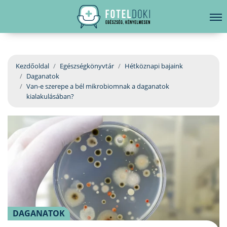
hirdetés
LELKI EGÉSZSÉG
Bejelentkezés
EGÉSZSÉGKÖNYVTÁR
Kezdőoldal
Egészségkönyvtár
Hétköznapi bajaink
Daganatok
BETEGSÉGKALAUZ
Van-e szerepe a bél mikrobiomnak a daganatok
kialakulásában?
ÜGYELETKERESŐ
ORVOS VÁLASZOL
ORVOSKERESŐ
DAGANATOK