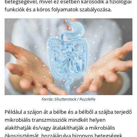
betegségével, mivel ez esetben károsodik a fiziológiai
funkciók és a kóros folyamatok szabályozása.
Forrás: Shutterstock / PuzzlePix
Például a szájon át a bélbe és a bélből a szájba terjedő
mikrobiális transzmissziók mindkét helyen
alakíthatják és/vagy átalakíthatják a mikrobiális
ökoszisztémát, hozzájárulva bizonyos betegségek