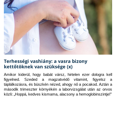
Terhességi vashiány: a vasra bizony
kettőtöknek van szüksége (x)
Amikor kiderül, hogy babát vársz, hirtelen ezer dologra kell 
figyelned. Szeded a magzatvédő vitamint, figyelsz a 
táplálkozásra, és büszkén nézed, ahogy nő a pocakod. Aztán a 
második trimeszter környékén a laborvizsgálat után az orvos 
közli: „Hoppá, kedves kismama, alacsony a hemoglobinszintje!”