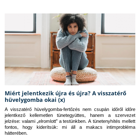
Miért jelentkezik újra és újra? A visszatérő
hüvelygomba okai (x)
A visszatérő hüvelygomba-fertőzés nem csupán időről időre 
jelentkező kellemetlen tünetegyüttes, hanem a szervezet 
jelzése: valami „elromlott” a testünkben. A tünetenyhítés mellett 
fontos, hogy kiderítsük: mi áll a makacs intimprobléma 
hátterében.