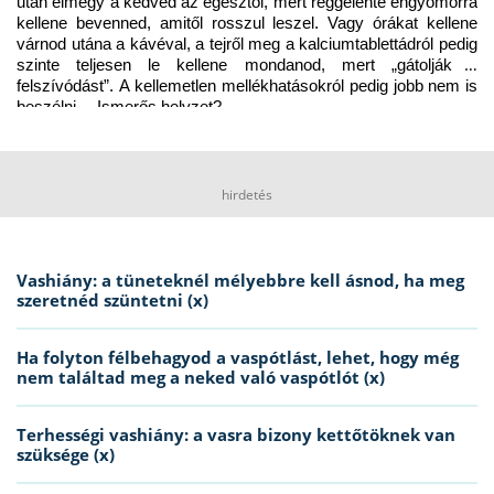
után elmegy a kedved az egésztől, mert reggelente éhgyomorra 
kellene bevenned, amitől rosszul leszel. Vagy órákat kellene 
várnod utána a kávéval, a tejről meg a kalciumtablettádról pedig 
szinte teljesen le kellene mondanod, mert „gátolják a 
felszívódást”. A kellemetlen mellékhatásokról pedig jobb nem is 
beszélni… Ismerős helyzet?
hirdetés
Vashiány: a tüneteknél mélyebbre kell ásnod, ha meg
szeretnéd szüntetni (x)
Ha folyton félbehagyod a vaspótlást, lehet, hogy még
nem találtad meg a neked való vaspótlót (x)
Terhességi vashiány: a vasra bizony kettőtöknek van
szüksége (x)