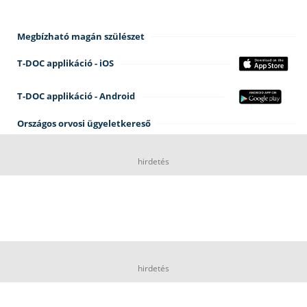
Megbízható magán szülészet
T-DOC applikáció - iOS
T-DOC applikáció - Android
Országos orvosi ügyeletkereső
hirdetés
hirdetés