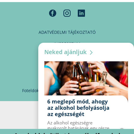
ADATVÉDELMI TÁJÉKOZTATÓ
IMPRESSZUM
Neked ajánljuk
MÉDIAAJÁNLAT
PARTNEREINK
KAPCSOLAT
Foteldoki
info@foteldoki.hu
Süti beállítások
6 meglepő mód, ahogy
az alkohol befolyásolja
az egészségét
Az alkohol egészségre
gyakorolt ​​hatásának egy része
jól ismert, mások azonban