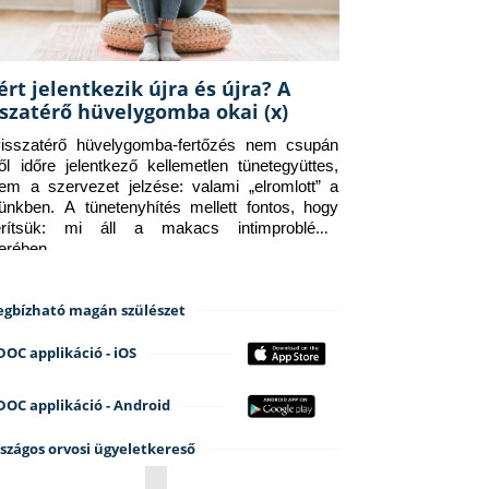
ért jelentkezik újra és újra? A
sszatérő hüvelygomba okai (x)
isszatérő hüvelygomba-fertőzés nem csupán 
ről időre jelentkező kellemetlen tünetegyüttes, 
em a szervezet jelzése: valami „elromlott” a 
tünkben. A tünetenyhítés mellett fontos, hogy 
erítsük: mi áll a makacs intimprobléma 
terében.
gbízható magán szülészet
DOC applikáció - iOS
DOC applikáció - Android
szágos orvosi ügyeletkereső