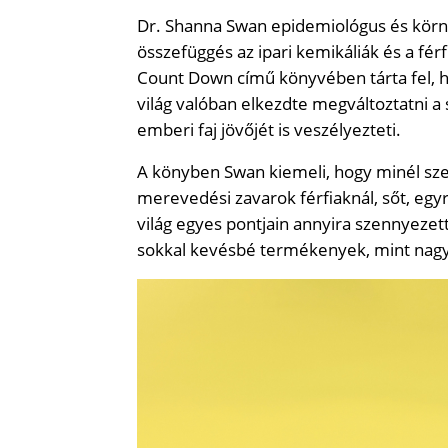
Dr. Shanna Swan epidemiológus és körny
összefüggés az ipari kemikáliák és a fé
Count Down című könyvében tárta fel, h
világ valóban elkezdte megváltoztatni a 
emberi faj jövőjét is veszélyezteti.
A könyben Swan kiemeli, hogy minél sze
merevedési zavarok férfiaknál, sőt, egy
világ egyes pontjain annyira szennyezett
sokkal kevésbé termékenyek, mint nagyj