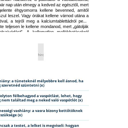
pár nap után elmegy a kedved az egésztől, mert 
gelente éhgyomorra kellene bevenned, amitől 
szul leszel. Vagy órákat kellene várnod utána a 
éval, a tejről meg a kalciumtablettádról pedig 
nte teljesen le kellene mondanod, mert „gátolják 
elszívódást”. A kellemetlen mellékhatásokról 
ig jobb nem is beszélni… Ismerős helyzet?
hirdetés
hiány: a tüneteknél mélyebbre kell ásnod, ha
 szeretnéd szüntetni (x)
folyton félbehagyod a vaspótlást, lehet, hogy
 nem találtad meg a neked való vaspótlót (x)
hességi vashiány: a vasra bizony kettőtöknek
 szüksége (x)
csak a testet, a lelket is megviseli: hogyan