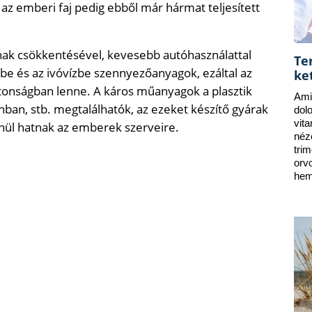
, az emberi faj pedig ebből már hármat teljesített
nak csökkentésével, kevesebb autóhasználattal
Te
e és az ivóvízbe szennyezőanyagok, ezáltal az
ke
onságban lenne. A káros műanyagok a plasztik
Ami
ban, stb. megtalálhatók, az ezeket készítő gyárak
dol
vit
enül hatnak az emberek szerveire.
néz
tri
orv
hem