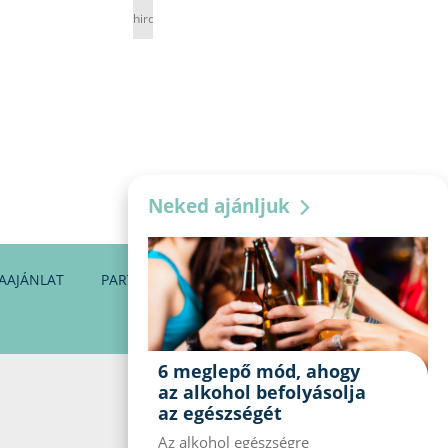
hirdetés
Neked ajánljuk
AAJÁNLAT
PARTNEREINK
KAPCSOLAT
6 meglepő mód, ahogy
az alkohol befolyásolja
az egészségét
Az alkohol egészségre