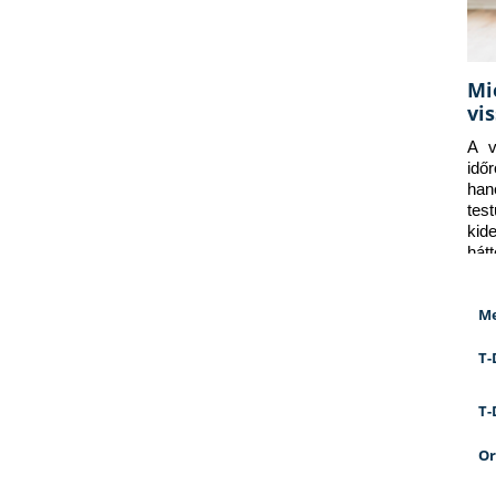
Mi
vi
A v
idő
han
tes
kid
hát
Me
T-
T-
Or