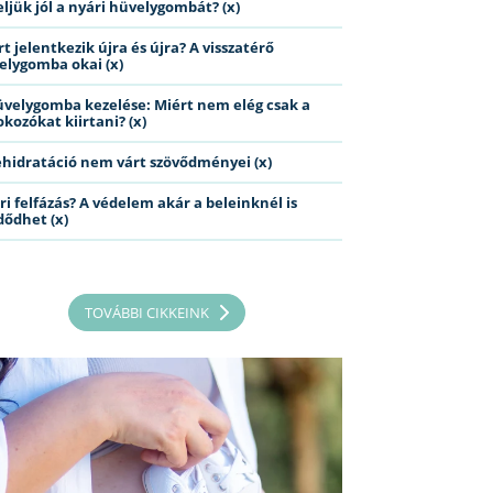
eljük jól a nyári hüvelygombát? (x)
t jelentkezik újra és újra? A visszatérő
elygomba okai (x)
üvelygomba kezelése: Miért nem elég csak a
kozókat kiirtani? (x)
ehidratáció nem várt szövődményei (x)
ri felfázás? A védelem akár a beleinknél is
dődhet (x)
TOVÁBBI CIKKEINK