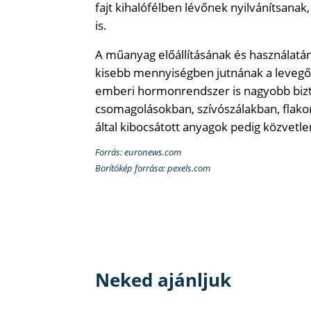
fajt kihalófélben lévőnek nyilvánítsanak
is.
A műanyag előállításának és használatá
kisebb mennyiségben jutnának a levegőb
emberi hormonrendszer is nagyobb bizt
csomagolásokban, szívószálakban, flakon
által kibocsátott anyagok pedig közvetl
Forrás: euronews.com
Borítókép forrása: pexels.com
Neked ajánljuk