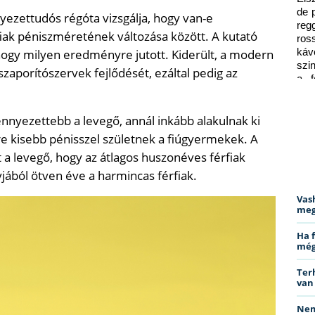
de 
ezettudós régóta vizsgálja, hogy van-e
reg
rfiak péniszméretének változása között. A kutató
ros
ogy milyen eredményre jutott. Kiderült, a modern
káv
szi
szaporítószervek fejlődését, ezáltal pedig az
a f
ped
nnyezettebb a levegő, annál inkább alakulnak ki
re kisebb pénisszel születnek a fiúgyermekek. A
 a levegő, hogy az átlagos huszonéves férfiak
ából ötven éve a harmincas férfiak.
Vas
meg
Ha 
még
Ter
van
Nem