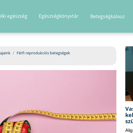
elki egészség
Egészségkönyvtár
Betegségkalauz
hirdetés
ajaink
Férfi reprodukciós betegségek
Va
ke
sz
Ali