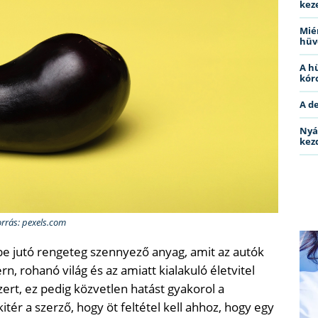
kez
Miér
hüv
A h
kóro
A d
Nyá
kez
orrás: pexels.com
e jutó rengeteg szennyező anyag, amit az autók
rn, rohanó világ és az amiatt kialakuló életvitel
rt, ez pedig közvetlen hatást gyakorol a
tér a szerző, hogy öt feltétel kell ahhoz, hogy egy