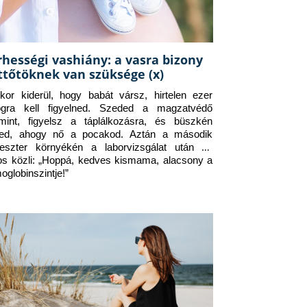
rhességi vashiány: a vasra bizony
ttőtöknek van szüksége (x)
kor kiderül, hogy babát vársz, hirtelen ezer 
ogra kell figyelned. Szeded a magzatvédő 
amint, figyelsz a táplálkozásra, és büszkén 
ed, ahogy nő a pocakod. Aztán a második 
meszter környékén a laborvizsgálat után az 
os közli: „Hoppá, kedves kismama, alacsony a 
oglobinszintje!”