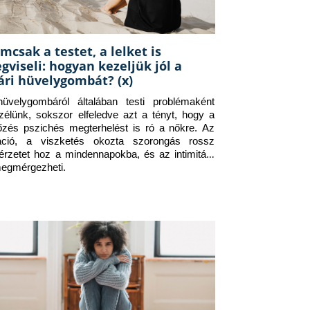
mcsak a testet, a lelket is
gviseli: hogyan kezeljük jól a
ári hüvelygombát? (x)
üvelygombáról általában testi problémaként 
zélünk, sokszor elfeledve azt a tényt, hogy a 
tőzés pszichés megterhelést is ró a nőkre. Az 
itáció, a viszketés okozta szorongás rossz 
érzetet hoz a mindennapokba, és az intimitást 
megmérgezheti.