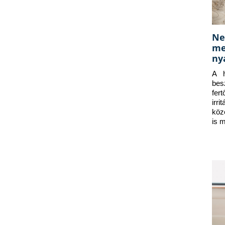
Ne
me
ny
A h
bes
fer
irr
köz
is 