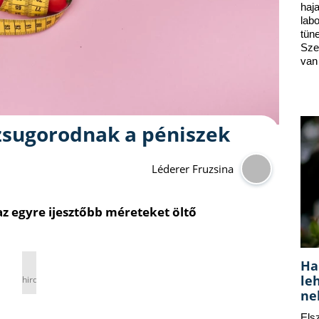
ha
lab
tün
Sze
van
zsugorodnak a péniszek
Léderer Fruzsina
az egyre ijesztőbb méreteket öltő
Ha
le
hirdetés
ne
Els