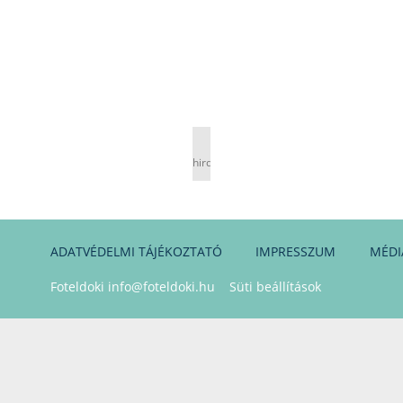
hirdetés
ADATVÉDELMI TÁJÉKOZTATÓ
IMPRESSZUM
MÉDI
Foteldoki
info@foteldoki.hu
Süti beállítások