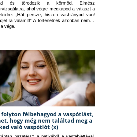
jad és töredezik a körmöd. Elmész 
orvizsgálatra, ahol végre megkapod a választ a 
eteidre: „Hát persze, hiszen vashiányod van! 
djél rá valamit!” A történetnek azonban nem itt 
 a vége.
 folyton félbehagyod a vaspótlást,
het, hogy még nem találtad meg a
ked való vaspótlót (x)
zántan hazatérsz a patikából a vastablettával, 