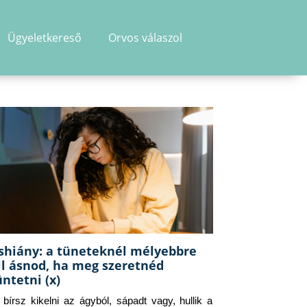
Ügyeletkereső
Orvos válaszol
shiány: a tüneteknél mélyebbre
ll ásnod, ha meg szeretnéd
üntetni (x)
g bírsz kikelni az ágyból, sápadt vagy, hullik a 