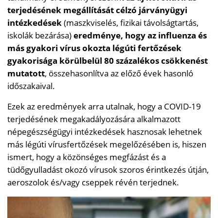
terjedésének megállítását célzó járványügyi
intézkedések
(maszkviselés, fizikai távolságtartás,
iskolák bezárása)
eredménye, hogy az influenza és
más gyakori vírus okozta légúti fertőzések
gyakorisága körülbelül 80 százalékos csökkenést
mutatott
, összehasonlítva az előző évek hasonló
időszakaival.
Ezek az eredmények arra utalnak, hogy a COVID-19
terjedésének megakadályozására alkalmazott
népegészségügyi intézkedések hasznosak lehetnek
más légúti vírusfertőzések megelőzésében is, hiszen
ismert, hogy a közönséges megfázást és a
tüdőgyulladást okozó vírusok szoros érintkezés útján,
aeroszolok és/vagy cseppek révén terjednek.