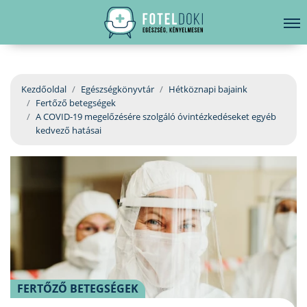
hirdetés
LELKI EGÉSZSÉG
Bejelentkezés
EGÉSZSÉGKÖNYVTÁR
Kezdőoldal
Egészségkönyvtár
Hétköznapi bajaink
Fertőző betegségek
BETEGSÉGKALAUZ
A COVID-19 megelőzésére szolgáló óvintézkedéseket egyéb
kedvező hatásai
ÜGYELETKERESŐ
ORVOS VÁLASZOL
ORVOSKERESŐ
FERTŐZŐ BETEGSÉGEK