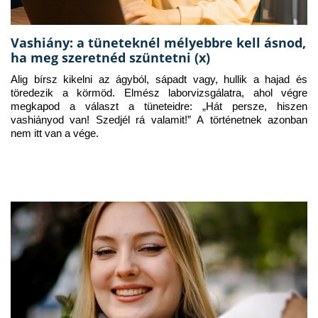
Vashiány: a tüneteknél mélyebbre kell ásnod,
ha meg szeretnéd szüntetni (x)
Alig bírsz kikelni az ágyból, sápadt vagy, hullik a hajad és 
töredezik a körmöd. Elmész laborvizsgálatra, ahol végre 
megkapod a választ a tüneteidre: „Hát persze, hiszen 
vashiányod van! Szedjél rá valamit!” A történetnek azonban 
nem itt van a vége.