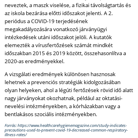
neveztek, a maszk viselése, a fizikai távolságtartás és
az iskola bezárása előtti időszakot jelenti. A 2.
periódus a COVID-19 terjedésének
megakadályozására vonatkozó járványügyi
intézkedések utáni időszakot jelöli. A kutatók
elemezték a vírusfertőzések számát mindkét
időszakban 2015 és 2019 között, összehasonlítva a
2020-as eredményekkel.
A vizsgálati eredmények különösen hasznosak
lehetnek a prevenciós stratégiák kidolgozásában
olyan helyeken, ahol a légúti fertőzések rövid idő alatt
nagy járványokat okozhatnak, például az oktatási-
nevelési intézményekben, a kórházakban vagy a
bentlakásos szociális intézményekben.
Forrás: https://www.healthcarehygienemagazine.com/study-indicates-
precautions-used-to-prevent-covid-19-decreased-common-respiratory-
illness-rates/