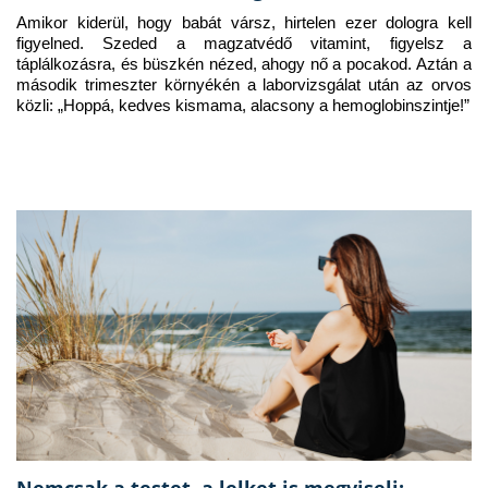
Amikor kiderül, hogy babát vársz, hirtelen ezer dologra kell 
figyelned. Szeded a magzatvédő vitamint, figyelsz a 
táplálkozásra, és büszkén nézed, ahogy nő a pocakod. Aztán a 
második trimeszter környékén a laborvizsgálat után az orvos 
közli: „Hoppá, kedves kismama, alacsony a hemoglobinszintje!”
Nemcsak a testet, a lelket is megviseli: