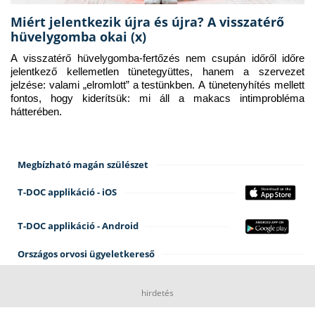
Miért jelentkezik újra és újra? A visszatérő
hüvelygomba okai (x)
A visszatérő hüvelygomba-fertőzés nem csupán időről időre 
jelentkező kellemetlen tünetegyüttes, hanem a szervezet 
jelzése: valami „elromlott” a testünkben. A tünetenyhítés mellett 
fontos, hogy kiderítsük: mi áll a makacs intimprobléma 
hátterében.
Megbízható magán szülészet
T-DOC applikáció - iOS
T-DOC applikáció - Android
Országos orvosi ügyeletkereső
hirdetés