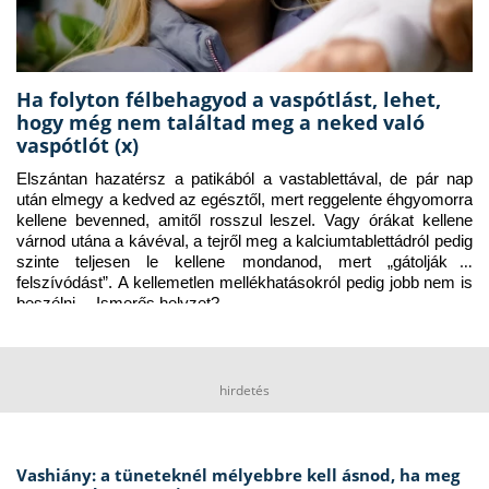
Ha folyton félbehagyod a vaspótlást, lehet,
hogy még nem találtad meg a neked való
vaspótlót (x)
Elszántan hazatérsz a patikából a vastablettával, de pár nap 
után elmegy a kedved az egésztől, mert reggelente éhgyomorra 
kellene bevenned, amitől rosszul leszel. Vagy órákat kellene 
várnod utána a kávéval, a tejről meg a kalciumtablettádról pedig 
szinte teljesen le kellene mondanod, mert „gátolják a 
felszívódást”. A kellemetlen mellékhatásokról pedig jobb nem is 
beszélni… Ismerős helyzet?
hirdetés
Vashiány: a tüneteknél mélyebbre kell ásnod, ha meg