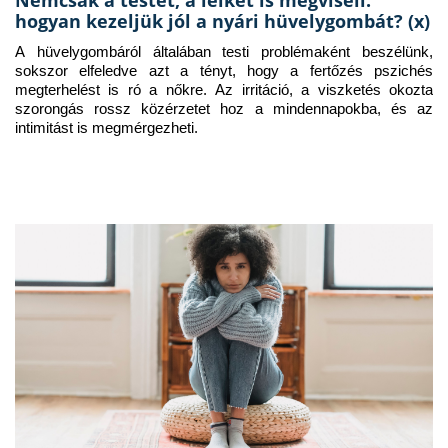
hogyan kezeljük jól a nyári hüvelygombát? (x)
A hüvelygombáról általában testi problémaként beszélünk, 
sokszor elfeledve azt a tényt, hogy a fertőzés pszichés 
megterhelést is ró a nőkre. Az irritáció, a viszketés okozta 
szorongás rossz közérzetet hoz a mindennapokba, és az 
intimitást is megmérgezheti.