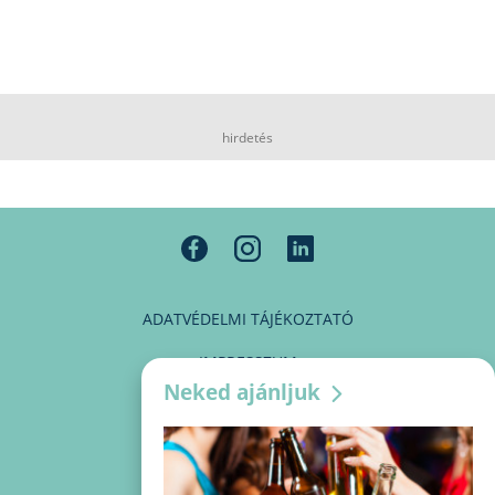
hirdetés
ADATVÉDELMI TÁJÉKOZTATÓ
IMPRESSZUM
Neked ajánljuk
MÉDIAAJÁNLAT
PARTNEREINK
KAPCSOLAT