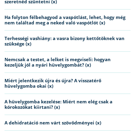
szeretnéd szüntetni (x)
Ha folyton félbehagyod a vaspótlást, lehet, hogy még
nem találtad meg a neked való vaspótlót (x)
Terhességi vashiány: a vasra bizony kettőtöknek van
szüksége (x)
Nemcsak a testet, a lelket is megviseli: hogyan
kezeljük jól a nyári hüvelygombát? (x)
Miért jelentkezik újra és újra? A visszatérő
hüvelygomba okai (x)
A hüvelygomba kezelése: Miért nem elég csak a
kórokozókat kiirtani? (x)
A dehidratáció nem várt szövődményei (x)