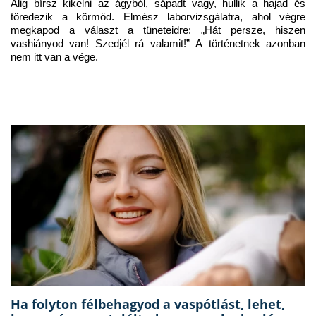
Alig bírsz kikelni az ágyból, sápadt vagy, hullik a hajad és 
töredezik a körmöd. Elmész laborvizsgálatra, ahol végre 
megkapod a választ a tüneteidre: „Hát persze, hiszen 
vashiányod van! Szedjél rá valamit!” A történetnek azonban 
nem itt van a vége.
Ha folyton félbehagyod a vaspótlást, lehet,