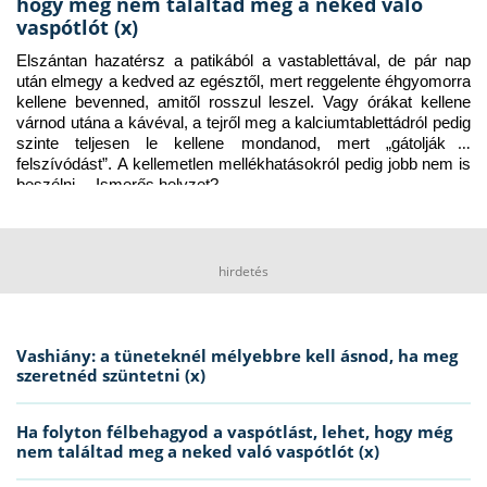
hogy még nem találtad meg a neked való
vaspótlót (x)
Elszántan hazatérsz a patikából a vastablettával, de pár nap 
után elmegy a kedved az egésztől, mert reggelente éhgyomorra 
kellene bevenned, amitől rosszul leszel. Vagy órákat kellene 
várnod utána a kávéval, a tejről meg a kalciumtablettádról pedig 
szinte teljesen le kellene mondanod, mert „gátolják a 
felszívódást”. A kellemetlen mellékhatásokról pedig jobb nem is 
beszélni… Ismerős helyzet?
hirdetés
Vashiány: a tüneteknél mélyebbre kell ásnod, ha meg
szeretnéd szüntetni (x)
Ha folyton félbehagyod a vaspótlást, lehet, hogy még
nem találtad meg a neked való vaspótlót (x)