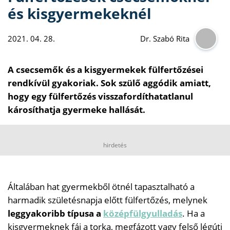
és kisgyermekeknél
2021. 04. 28.
Dr. Szabó Rita
A csecsemők és a kisgyermekek fülfertőzései
rendkívül gyakoriak. Sok szülő aggódik amiatt,
hogy egy fülfertőzés visszafordíthatatlanul
károsíthatja gyermeke hallását.
hirdetés
Általában hat gyermekből ötnél tapasztalható a
harmadik születésnapja előtt fülfertőzés, melynek
leggyakoribb típusa a
középfülgyulladás
. Ha a
kisgyermeknek fáj a torka, megfázott vagy felső légúti