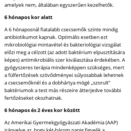
amelyek nem, általában egyszerűen kezelhetők.
6 hónapos kor alatt
A 6 hónaposnál fiatalabb csecsemők szinte mindig
antibiotikumot kapnak. Optimális esetben ezt
mikrobiológiai mintavétel és bakteriológiai vizsgálat
előzi meg a célzott (az adott baktérium elpusztítására
képes) antimikrobiális szer kiválasztása érdekében. A
gyógyszeres terápia mindenképpen szükséges, mert
a fülfertőzések szövődményei súlyosabbak lehetnek
a csecsemőknél és a dobhártya mögé „szorult”
baktériumok a test más részeire átterjedve további
fertőzéseket okozhatnak.
6 hónapos és 2 éves kor között
Az Amerikai Gyermekgyógyászati ​​Akadémia (AAP)
irányelve az, hogy két-három napig figyelik a