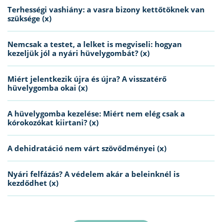
Terhességi vashiány: a vasra bizony kettőtöknek van
szüksége (x)
Nemcsak a testet, a lelket is megviseli: hogyan
kezeljük jól a nyári hüvelygombát? (x)
Miért jelentkezik újra és újra? A visszatérő
hüvelygomba okai (x)
A hüvelygomba kezelése: Miért nem elég csak a
kórokozókat kiirtani? (x)
A dehidratáció nem várt szövődményei (x)
Nyári felfázás? A védelem akár a beleinknél is
kezdődhet (x)