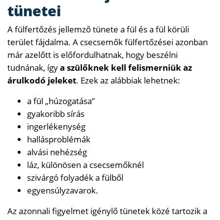
tünetei
A fülfertőzés jellemző tünete a fül és a fül körüli
terület fájdalma. A csecsemők fülfertőzései azonban
már azelőtt is előfordulhatnak, hogy beszélni
tudnának, így
a szülőknek kell felismerniük az
árulkodó jeleket
. Ezek az alábbiak lehetnek:
a fül „húzogatása”
gyakoribb sírás
ingerlékenység
hallásproblémák
alvási nehézség
láz, különösen a csecsemőknél
szivárgó folyadék a fülből
egyensúlyzavarok.
Az azonnali figyelmet igénylő tünetek közé tartozik a