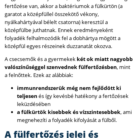
fertőzése van, akkor a baktériumok a fülkürtön (a
garatot a középfüllel összekötő vékony,
nyálkahártyával bélelt csatorna) keresztül a
középfülbe juthatnak. Ennek eredményeként
folyadék felhalmozódik fel a dobhártya mögött a
középfül egyes részeinek duzzanatát okozva.
A csecsemők és a gyermekek
két ok miatt nagyobb
valószínűséggel szenvednek fülfertőzésben
, mint
a felnőttek. Ezek az alábbiak:
immunrendszerük még nem fejlődött ki
teljesen
és így kevésbé hatékony a fertőzések
leküzdésében
a fülkürtök kisebbek és vízszintesebbek
, ami
megnehezíti a folyadék kifolyását a fülből.
A fülfertőzés jelei és