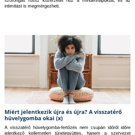
szorongás rossz közérzetet hoz a mindennapokba, és az 
intimitást is megmérgezheti.
Miért jelentkezik újra és újra? A visszatérő
hüvelygomba okai (x)
A visszatérő hüvelygomba-fertőzés nem csupán időről időre 
jelentkező kellemetlen tünetegyüttes, hanem a szervezet 