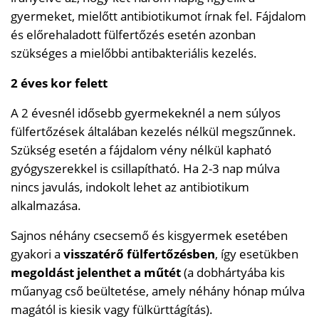
gyermeket, mielőtt antibiotikumot írnak fel. Fájdalom
és előrehaladott fülfertőzés esetén azonban
szükséges a mielőbbi antibakteriális kezelés.
2 éves kor felett
A 2 évesnél idősebb gyermekeknél a nem súlyos
fülfertőzések általában kezelés nélkül megszűnnek.
Szükség esetén a fájdalom vény nélkül kapható
gyógyszerekkel is csillapítható. Ha 2-3 nap múlva
nincs javulás, indokolt lehet az antibiotikum
alkalmazása.
Sajnos néhány csecsemő és kisgyermek esetében
gyakori a
visszatérő fülfertőzésben
, így esetükben
megoldást jelenthet a műtét
(a dobhártyába kis
műanyag cső beültetése, amely néhány hónap múlva
magától is kiesik vagy fülkürttágítás).