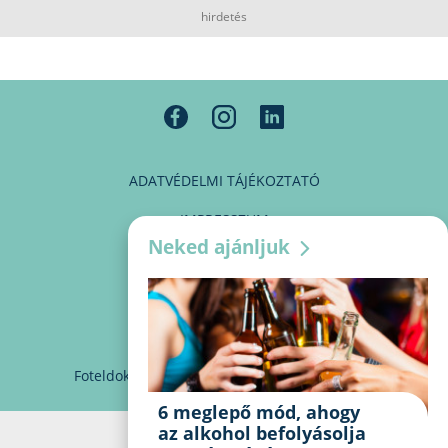
hirdetés
ADATVÉDELMI TÁJÉKOZTATÓ
IMPRESSZUM
Neked ajánljuk
MÉDIAAJÁNLAT
PARTNEREINK
KAPCSOLAT
Foteldoki
info@foteldoki.hu
Süti beállítások
6 meglepő mód, ahogy
az alkohol befolyásolja