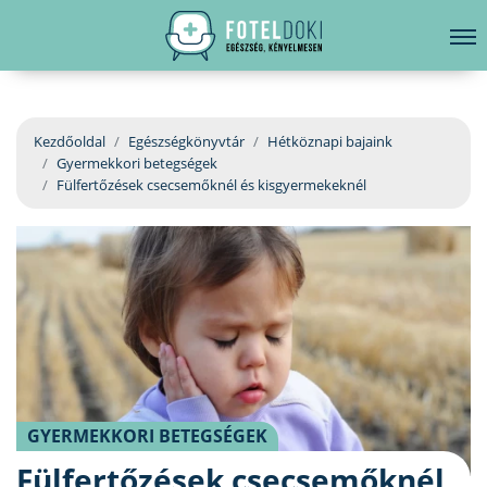
hirdetés
LELKI EGÉSZSÉG
Bejelentkezés
EGÉSZSÉGKÖNYVTÁR
Kezdőoldal
Egészségkönyvtár
Hétköznapi bajaink
Gyermekkori betegségek
BETEGSÉGKALAUZ
Fülfertőzések csecsemőknél és kisgyermekeknél
ÜGYELETKERESŐ
ORVOS VÁLASZOL
ORVOSKERESŐ
GYERMEKKORI BETEGSÉGEK
Fülfertőzések csecsemőknél