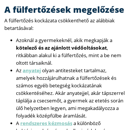
A fülfertőzések megelőzése
A fülfertőzés kockázata csökkenthető az alábbiak
betartásával:
Azoknál a gyermekeknél, akik megkapják a
kötelező és az ajánlott védőoltásokat
,
ritkábban alakul ki a fülfertőzés, mint a be nem
oltott társaiknál.
Az
anyatej
olyan antitesteket tartalmaz,
amelyek hozzájárulhatnak a fülfertőzések és
számos egyéb betegség kockázatának
csökkentéséhez. Akár anyatejjel, akár tápszerrel
táplálja a csecsemőt, a gyermek az etetés során
ülő helyzetben legyen, ami megakadályozza a
folyadék középfülbe áramlását.
A
rendszeres kézmosás
a különböző