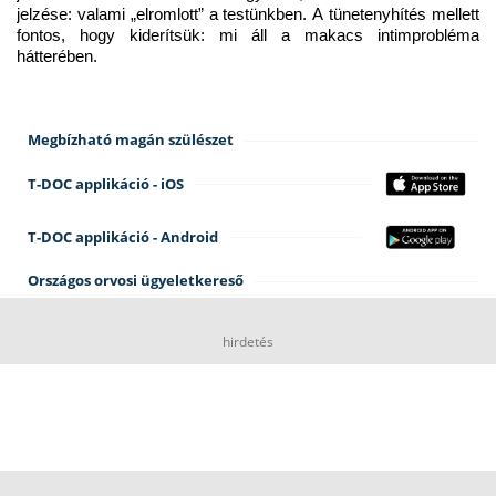
jelzése: valami „elromlott” a testünkben. A tünetenyhítés mellett 
fontos, hogy kiderítsük: mi áll a makacs intimprobléma 
hátterében.
Megbízható magán szülészet
T-DOC applikáció - iOS
T-DOC applikáció - Android
Országos orvosi ügyeletkereső
hirdetés