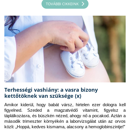
TOVÁBBI CIKKEINK
Terhességi vashiány: a vasra bizony
kettőtöknek van szüksége (x)
Amikor kiderül, hogy babát vársz, hirtelen ezer dologra kell 
figyelned. Szeded a magzatvédő vitamint, figyelsz a 
táplálkozásra, és büszkén nézed, ahogy nő a pocakod. Aztán a 
második trimeszter környékén a laborvizsgálat után az orvos 
közli: „Hoppá, kedves kismama, alacsony a hemoglobinszintje!”