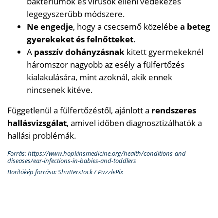
baktériumok és vírusok elleni védekezés
legegyszerűbb módszere.
Ne engedje
, hogy a csecsemő közelébe
a beteg
gyerekeket és felnőtteket
.
A
passzív dohányzásnak
kitett gyermekeknél
háromszor nagyobb az esély a fülfertőzés
kialakulására, mint azoknál, akik ennek
nincsenek kitéve.
Függetlenül a fülfertőzéstől, ajánlott a
rendszeres
hallásvizsgálat
, amivel időben diagnosztizálhatók a
hallási problémák.
Forrás: https://www.hopkinsmedicine.org/health/conditions-and-
diseases/ear-infections-in-babies-and-toddlers
Borítókép forrása: Shutterstock / PuzzlePix