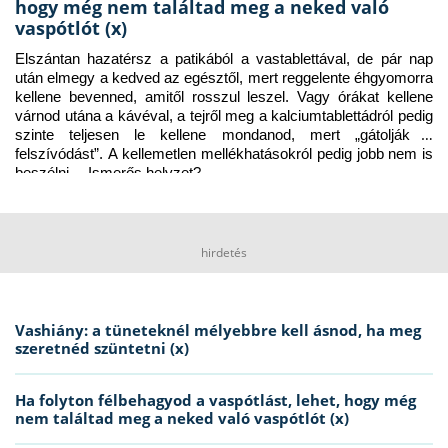
hogy még nem találtad meg a neked való
vaspótlót (x)
Elszántan hazatérsz a patikából a vastablettával, de pár nap 
után elmegy a kedved az egésztől, mert reggelente éhgyomorra 
kellene bevenned, amitől rosszul leszel. Vagy órákat kellene 
várnod utána a kávéval, a tejről meg a kalciumtablettádról pedig 
szinte teljesen le kellene mondanod, mert „gátolják a 
felszívódást”. A kellemetlen mellékhatásokról pedig jobb nem is 
beszélni… Ismerős helyzet?
hirdetés
Vashiány: a tüneteknél mélyebbre kell ásnod, ha meg
szeretnéd szüntetni (x)
Ha folyton félbehagyod a vaspótlást, lehet, hogy még
nem találtad meg a neked való vaspótlót (x)