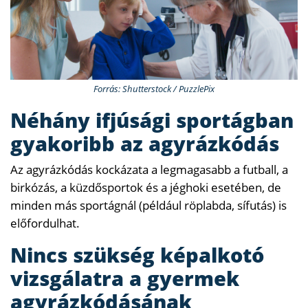
Forrás: Shutterstock / PuzzlePix
Néhány ifjúsági sportágban
gyakoribb az agyrázkódás
Az agyrázkódás kockázata a legmagasabb a futball, a
birkózás, a küzdősportok és a jéghoki esetében, de
minden más sportágnál (például röplabda, sífutás) is
előfordulhat.
Nincs szükség képalkotó
vizsgálatra a gyermek
agyrázkódásának