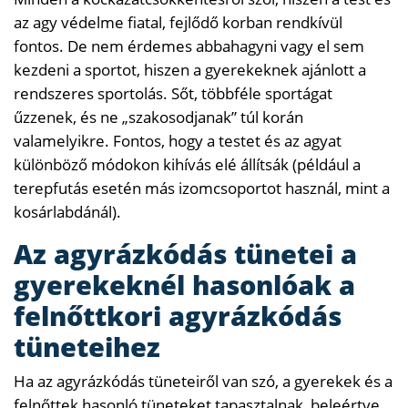
az agy védelme fiatal, fejlődő korban rendkívül
fontos. De nem érdemes abbahagyni vagy el sem
kezdeni a sportot, hiszen a gyerekeknek ajánlott a
rendszeres sportolás. Sőt, többféle sportágat
űzzenek, és ne „szakosodjanak” túl korán
valamelyikre. Fontos, hogy a testet és az agyat
különböző módokon kihívás elé állítsák (például a
terepfutás esetén más izomcsoportot használ, mint a
kosárlabdánál).
Az agyrázkódás tünetei a
gyerekeknél hasonlóak a
felnőttkori agyrázkódás
tüneteihez
Ha az agyrázkódás tüneteiről van szó, a gyerekek és a
felnőttek hasonló tüneteket tapasztalnak, beleértve