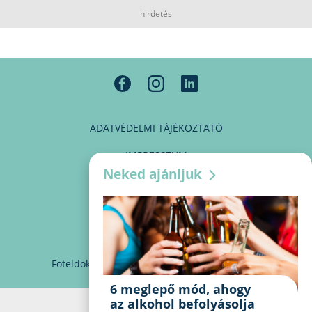
hirdetés
ADATVÉDELMI TÁJÉKOZTATÓ
IMPRESSZUM
Neked ajánljuk
MÉDIAAJÁNLAT
PARTNEREINK
KAPCSOLAT
Foteldoki
info@foteldoki.hu
Süti beállítások
6 meglepő mód, ahogy
az alkohol befolyásolja