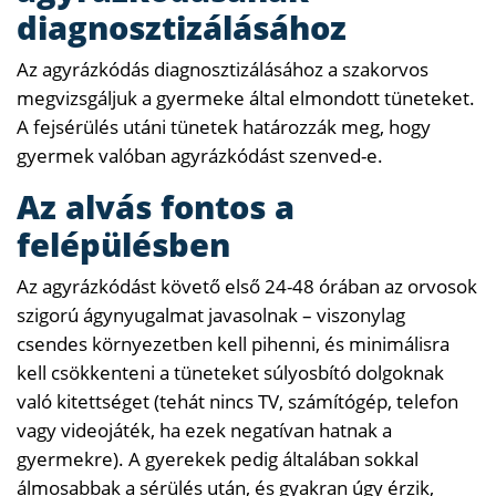
diagnosztizálásához
Az agyrázkódás diagnosztizálásához a szakorvos
megvizsgáljuk a gyermeke által elmondott tüneteket.
A fejsérülés utáni tünetek határozzák meg, hogy
gyermek valóban agyrázkódást szenved-e.
Az alvás fontos a
felépülésben
Az agyrázkódást követő első 24-48 órában az orvosok
szigorú ágynyugalmat javasolnak – viszonylag
csendes környezetben kell pihenni, és minimálisra
kell csökkenteni a tüneteket súlyosbító dolgoknak
való kitettséget (tehát nincs TV, számítógép, telefon
vagy videojáték, ha ezek negatívan hatnak a
gyermekre). A gyerekek pedig általában sokkal
álmosabbak a sérülés után, és gyakran úgy érzik,