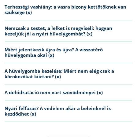
Terhességi vashiány: a vasra bizony kettőtöknek van
szüksége (x)
Nemcsak a testet, a lelket is megviseli: hogyan
kezeljük jól a nyári hüvelygombát? (x)
Miért jelentkezik újra és újra? A visszatérő
hüvelygomba okai (x)
A hüvelygomba kezelése: Miért nem elég csak a
kórokozókat kiirtani? (x)
A dehidratáció nem várt szövődményei (x)
Nyári felfázás? A védelem akár a beleinknél is
kezdődhet (x)