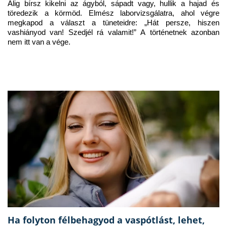
Alig bírsz kikelni az ágyból, sápadt vagy, hullik a hajad és 
töredezik a körmöd. Elmész laborvizsgálatra, ahol végre 
megkapod a választ a tüneteidre: „Hát persze, hiszen 
vashiányod van! Szedjél rá valamit!” A történetnek azonban 
nem itt van a vége.
Ha folyton félbehagyod a vaspótlást, lehet,