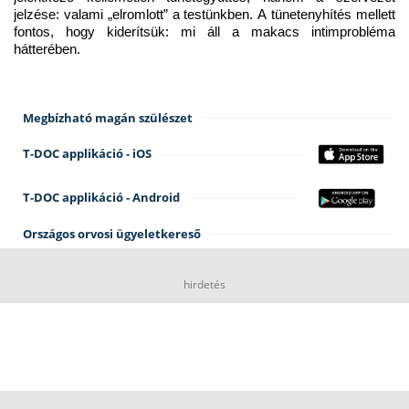
jelzése: valami „elromlott” a testünkben. A tünetenyhítés mellett 
fontos, hogy kiderítsük: mi áll a makacs intimprobléma 
hátterében.
Megbízható magán szülészet
T-DOC applikáció - iOS
T-DOC applikáció - Android
Országos orvosi ügyeletkereső
hirdetés