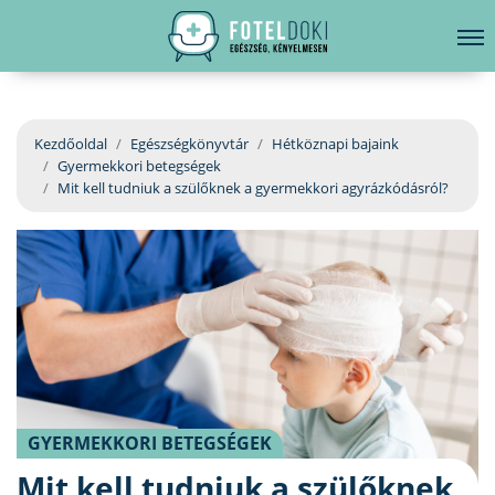
hirdetés
LELKI EGÉSZSÉG
Bejelentkezés
EGÉSZSÉGKÖNYVTÁR
Kezdőoldal
Egészségkönyvtár
Hétköznapi bajaink
Gyermekkori betegségek
BETEGSÉGKALAUZ
Mit kell tudniuk a szülőknek a gyermekkori agyrázkódásról?
ÜGYELETKERESŐ
ORVOS VÁLASZOL
ORVOSKERESŐ
GYERMEKKORI BETEGSÉGEK
Mit kell tudniuk a szülőknek