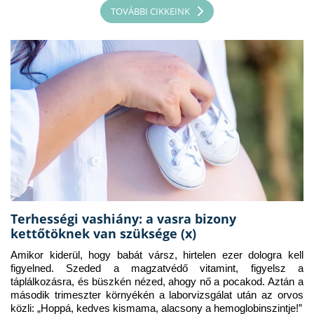
TOVÁBBI CIKKEINK
Terhességi vashiány: a vasra bizony
kettőtöknek van szüksége (x)
Amikor kiderül, hogy babát vársz, hirtelen ezer dologra kell 
figyelned. Szeded a magzatvédő vitamint, figyelsz a 
táplálkozásra, és büszkén nézed, ahogy nő a pocakod. Aztán a 
második trimeszter környékén a laborvizsgálat után az orvos 
közli: „Hoppá, kedves kismama, alacsony a hemoglobinszintje!”