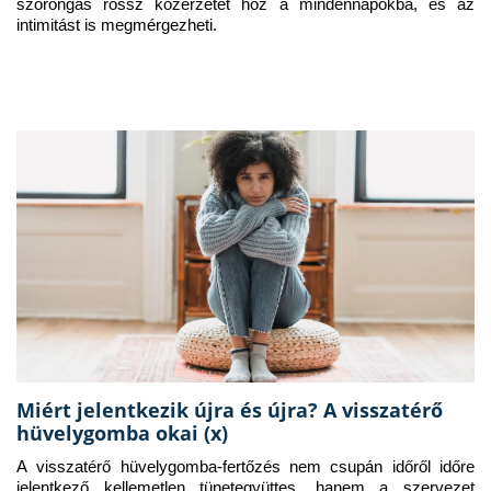
szorongás rossz közérzetet hoz a mindennapokba, és az 
intimitást is megmérgezheti.
Miért jelentkezik újra és újra? A visszatérő
hüvelygomba okai (x)
A visszatérő hüvelygomba-fertőzés nem csupán időről időre 
jelentkező kellemetlen tünetegyüttes, hanem a szervezet 