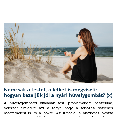
Nemcsak a testet, a lelket is megviseli:
hogyan kezeljük jól a nyári hüvelygombát? (x)
A hüvelygombáról általában testi problémaként beszélünk, 
sokszor elfeledve azt a tényt, hogy a fertőzés pszichés 
megterhelést is ró a nőkre. Az irritáció, a viszketés okozta 