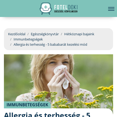
hirdetés
LELKI EGÉSZSÉG
Bejelentkezés
EGÉSZSÉGKÖNYVTÁR
Kezdőoldal
Egészségkönyvtár
Hétköznapi bajaink
Immunbetegségek
BETEGSÉGKALAUZ
Allergia és terhesség - 5 bababarát kezelési mód
ÜGYELETKERESŐ
ORVOS VÁLASZOL
ORVOSKERESŐ
IMMUNBETEGSÉGEK
Allergia és terhesség - 5