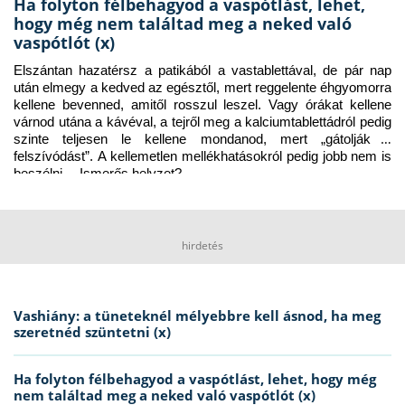
Ha folyton félbehagyod a vaspótlást, lehet,
hogy még nem találtad meg a neked való
vaspótlót (x)
Elszántan hazatérsz a patikából a vastablettával, de pár nap 
után elmegy a kedved az egésztől, mert reggelente éhgyomorra 
kellene bevenned, amitől rosszul leszel. Vagy órákat kellene 
várnod utána a kávéval, a tejről meg a kalciumtablettádról pedig 
szinte teljesen le kellene mondanod, mert „gátolják a 
felszívódást”. A kellemetlen mellékhatásokról pedig jobb nem is 
beszélni… Ismerős helyzet?
hirdetés
Vashiány: a tüneteknél mélyebbre kell ásnod, ha meg
szeretnéd szüntetni (x)
Ha folyton félbehagyod a vaspótlást, lehet, hogy még
nem találtad meg a neked való vaspótlót (x)