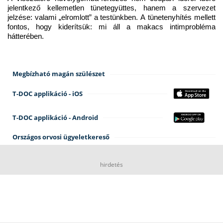
jelentkező kellemetlen tünetegyüttes, hanem a szervezet 
jelzése: valami „elromlott” a testünkben. A tünetenyhítés mellett 
fontos, hogy kiderítsük: mi áll a makacs intimprobléma 
hátterében.
Megbízható magán szülészet
T-DOC applikáció - iOS
T-DOC applikáció - Android
Országos orvosi ügyeletkereső
hirdetés