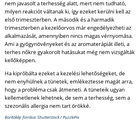
nem javasolt a terhesség alatt, mert nem tudható,
milyen reakciót váltanak ki, így ezeket kerülni kell az
első trimeszterben. A második és a harmadik
trimeszterben a kezelőorvos már engedélyezheti az
alkalmazását, amennyiben nincs magas vérnyomása.
Ami a gyógynövényeket és az aromaterápiát illeti, a
terhes nőkre gyakorolt ​​hatásukat még nem vizsgálták
kellőképpen.
Ha kipróbálta ezeket a kezelési lehetőségeket, de
nem enyhülnek a tünetek, emlékeztesse magát arra,
hogy a probléma csak átmeneti. A tüneteik ugyan
kellemetlenek lehetnek, de sem a terhesség, sem a
szezonális allergia nem tart örökké.
Borítókép forrása: Shutterstock / PuzzlePix