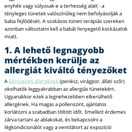
enyhék vagy súlyosak-e a terhesség alatt - a
tényleges tünetek valószínűleg nem befolyásolják a
baba fejlődését. A szokásos tüneti terápiás szereken
azonban változtatni kell a babát fenyegető kockázatok
miatt.
1. A lehető legnagyobb
mértékben kerülje az
allergiát kiváltó tényezőket
A
környezeti allergének
(penész, virágpor, állati szőr)
okolhatók leggyakrabban az allergiás tünetekért.
Ugyanakkor ezek a legnehezebben elkerülhető
allergének. Ha magas a pollenszint, ajánlatos
korlátozni a szabadban töltött időt. Emellett érdemes
zárva tartani az ablakokat, és bekapcsolni a
légkondicionálót vagy a ventilátort az expozíció