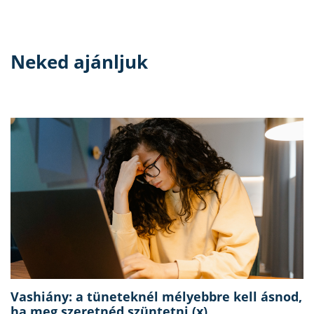
Neked ajánljuk
Vashiány: a tüneteknél mélyebbre kell ásnod,
ha meg szeretnéd szüntetni (x)