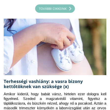
TOVÁBBI CIKKEINK
Terhességi vashiány: a vasra bizony
kettőtöknek van szüksége (x)
Amikor kiderül, hogy babát vársz, hirtelen ezer dologra kell 
figyelned. Szeded a magzatvédő vitamint, figyelsz a 
táplálkozásra, és büszkén nézed, ahogy nő a pocakod. Aztán a 
második trimeszter környékén a laborvizsgálat után az orvos 