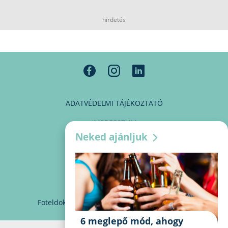
hirdetés
ADATVÉDELMI TÁJÉKOZTATÓ
IMPRESSZUM
Neked ajánljuk
MÉDIAAJÁNLAT
PARTNEREINK
KAPCSOLAT
Foteldoki
info@foteldoki.hu
Süti beállítások
6 meglepő mód, ahogy