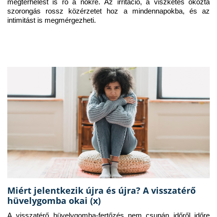
megterhelést is ró a nőkre. Az irritáció, a viszketés okozta 
szorongás rossz közérzetet hoz a mindennapokba, és az 
intimitást is megmérgezheti.
Miért jelentkezik újra és újra? A visszatérő
hüvelygomba okai (x)
A visszatérő hüvelygomba-fertőzés nem csupán időről időre 