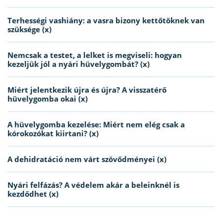
Terhességi vashiány: a vasra bizony kettőtöknek van
szüksége (x)
Nemcsak a testet, a lelket is megviseli: hogyan
kezeljük jól a nyári hüvelygombát? (x)
Miért jelentkezik újra és újra? A visszatérő
hüvelygomba okai (x)
A hüvelygomba kezelése: Miért nem elég csak a
kórokozókat kiirtani? (x)
A dehidratáció nem várt szövődményei (x)
Nyári felfázás? A védelem akár a beleinknél is
kezdődhet (x)