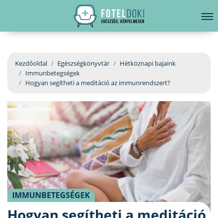
hirdetés
LELKI EGÉSZSÉG
Bejelentkezés
EGÉSZSÉGKÖNYVTÁR
Kezdőoldal
Egészségkönyvtár
Hétköznapi bajaink
Immunbetegségek
BETEGSÉGKALAUZ
Hogyan segítheti a meditáció az immunrendszert?
ÜGYELETKERESŐ
ORVOS VÁLASZOL
ORVOSKERESŐ
IMMUNBETEGSÉGEK
Hogyan segítheti a meditáció