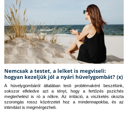
Nemcsak a testet, a lelket is megviseli:
hogyan kezeljük jól a nyári hüvelygombát? (x)
A hüvelygombáról általában testi problémaként beszélünk, 
sokszor elfeledve azt a tényt, hogy a fertőzés pszichés 
megterhelést is ró a nőkre. Az irritáció, a viszketés okozta 
szorongás rossz közérzetet hoz a mindennapokba, és az 
intimitást is megmérgezheti.