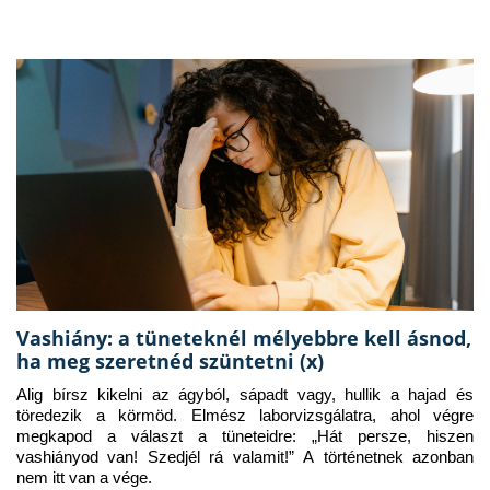
Vashiány: a tüneteknél mélyebbre kell ásnod,
ha meg szeretnéd szüntetni (x)
Alig bírsz kikelni az ágyból, sápadt vagy, hullik a hajad és 
töredezik a körmöd. Elmész laborvizsgálatra, ahol végre 
megkapod a választ a tüneteidre: „Hát persze, hiszen 
vashiányod van! Szedjél rá valamit!” A történetnek azonban 
nem itt van a vége.