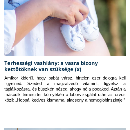
Terhességi vashiány: a vasra bizony
kettőtöknek van szüksége (x)
Amikor kiderül, hogy babát vársz, hirtelen ezer dologra kell 
figyelned. Szeded a magzatvédő vitamint, figyelsz a 
táplálkozásra, és büszkén nézed, ahogy nő a pocakod. Aztán a 
második trimeszter környékén a laborvizsgálat után az orvos 
közli: „Hoppá, kedves kismama, alacsony a hemoglobinszintje!”