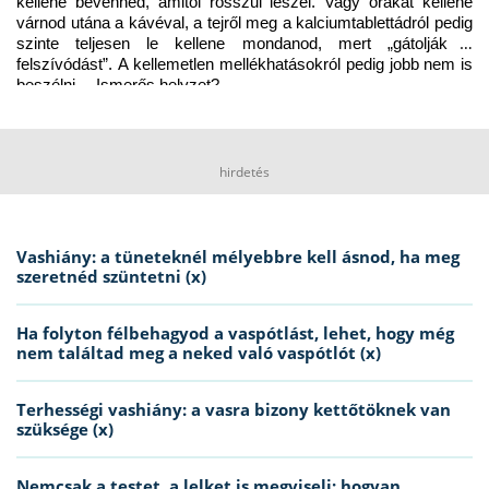
kellene bevenned, amitől rosszul leszel. Vagy órákat kellene 
várnod utána a kávéval, a tejről meg a kalciumtablettádról pedig 
szinte teljesen le kellene mondanod, mert „gátolják a 
felszívódást”. A kellemetlen mellékhatásokról pedig jobb nem is 
beszélni… Ismerős helyzet?
hirdetés
Vashiány: a tüneteknél mélyebbre kell ásnod, ha meg
szeretnéd szüntetni (x)
Ha folyton félbehagyod a vaspótlást, lehet, hogy még
nem találtad meg a neked való vaspótlót (x)
Terhességi vashiány: a vasra bizony kettőtöknek van
szüksége (x)
Nemcsak a testet, a lelket is megviseli: hogyan