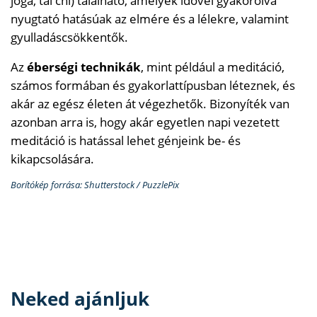
jóga, tai chi) található, amelyek idővel gyakorolva
nyugtató hatásúak az elmére és a lélekre, valamint
gyulladáscsökkentők.
Az
éberségi technikák
, mint például a meditáció,
számos formában és gyakorlattípusban léteznek, és
akár az egész életen át végezhetők. Bizonyíték van
azonban arra is, hogy akár egyetlen napi vezetett
meditáció is hatással lehet génjeink be- és
kikapcsolására.
Borítókép forrása: Shutterstock / PuzzlePix
Neked ajánljuk