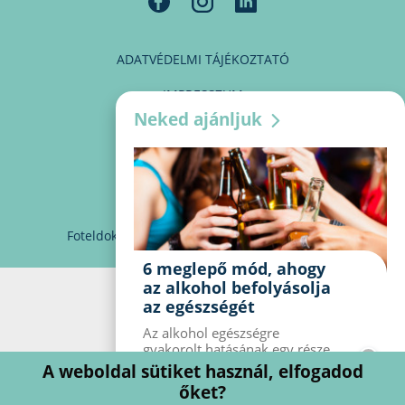
ADATVÉDELMI TÁJÉKOZTATÓ
IMPRESSZUM
Neked ajánljuk
MÉDIAAJÁNLAT
PARTNEREINK
KAPCSOLAT
Foteldoki
info@foteldoki.hu
Süti beállítások
6 meglepő mód, ahogy
az alkohol befolyásolja
az egészségét
Az alkohol egészségre
gyakorolt ​​hatásának egy része
jól ismert, mások azonban
A weboldal sütiket használ, elfogadod
meglepők lehetnek. Van hat
őket?
kevésbé ismert hatás, amelyet