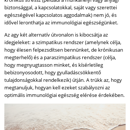
biztonsággal, a kapcsolatokkal, saját vagy szerettei
egészségével kapcsolatos aggodalmak) nem jó, és
idővel leronthatja az immunológiai egészségünket.
Az agy két alternatív útvonalon is kibocsátja az
idegjeleket: a szimpatikus rendszer (amelynek célja,
hogy élesen felpezsdítsen bennünket, de krónikusan
megterhelő) és a paraszimpatikus rendszer (célja,
hogy megnyugtasson minket, és kísérletileg
bebizonyosodott, hogy gyulladáscsökkentő
tulajdonságokkal rendelkezik) útján. A trükk az, hogy
megtanuljuk, hogyan kell ezeket szabályozni az
optimális immunológiai egészség elérése érdekében.