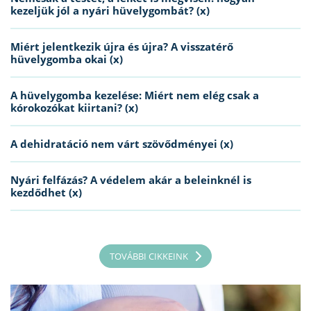
kezeljük jól a nyári hüvelygombát? (x)
Miért jelentkezik újra és újra? A visszatérő
hüvelygomba okai (x)
A hüvelygomba kezelése: Miért nem elég csak a
kórokozókat kiirtani? (x)
A dehidratáció nem várt szövődményei (x)
Nyári felfázás? A védelem akár a beleinknél is
kezdődhet (x)
TOVÁBBI CIKKEINK