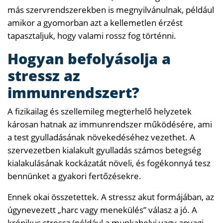
más szervrendszerekben is megnyilvánulnak, például
amikor a gyomorban azt a kellemetlen érzést
tapasztaljuk, hogy valami rossz fog történni.
Hogyan befolyásolja a
stressz az
immunrendszert?
A fizikailag és szellemileg megterhelő helyzetek
károsan hatnak az immunrendszer működésére, ami
a test gyulladásának növekedéséhez vezethet. A
szervezetben kialakult gyulladás számos betegség
kialakulásának kockázatát növeli, és fogékonnyá tesz
bennünket a gyakori fertőzésekre.
Ennek okai összetettek. A stressz akut formájában, az
úgynevezett „harc vagy menekülés” válasz a jó. A
krónikus stressz (például a munkahelyi vagy anyagi