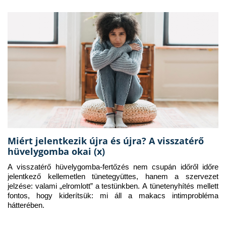
Miért jelentkezik újra és újra? A visszatérő
hüvelygomba okai (x)
A visszatérő hüvelygomba-fertőzés nem csupán időről időre 
jelentkező kellemetlen tünetegyüttes, hanem a szervezet 
jelzése: valami „elromlott” a testünkben. A tünetenyhítés mellett 
fontos, hogy kiderítsük: mi áll a makacs intimprobléma 
hátterében.