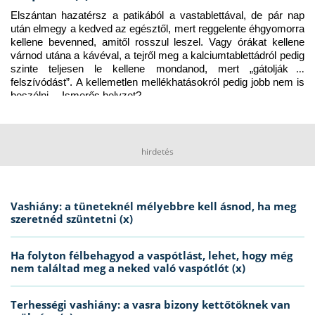
Elszántan hazatérsz a patikából a vastablettával, de pár nap 
után elmegy a kedved az egésztől, mert reggelente éhgyomorra 
kellene bevenned, amitől rosszul leszel. Vagy órákat kellene 
várnod utána a kávéval, a tejről meg a kalciumtablettádról pedig 
szinte teljesen le kellene mondanod, mert „gátolják a 
felszívódást”. A kellemetlen mellékhatásokról pedig jobb nem is 
beszélni… Ismerős helyzet?
hirdetés
Vashiány: a tüneteknél mélyebbre kell ásnod, ha meg
szeretnéd szüntetni (x)
Ha folyton félbehagyod a vaspótlást, lehet, hogy még
nem találtad meg a neked való vaspótlót (x)
Terhességi vashiány: a vasra bizony kettőtöknek van