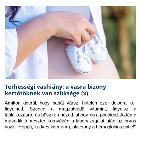
Terhességi vashiány: a vasra bizony
kettőtöknek van szüksége (x)
Amikor kiderül, hogy babát vársz, hirtelen ezer dologra kell 
figyelned. Szeded a magzatvédő vitamint, figyelsz a 
táplálkozásra, és büszkén nézed, ahogy nő a pocakod. Aztán a 
második trimeszter környékén a laborvizsgálat után az orvos 
közli: „Hoppá, kedves kismama, alacsony a hemoglobinszintje!”