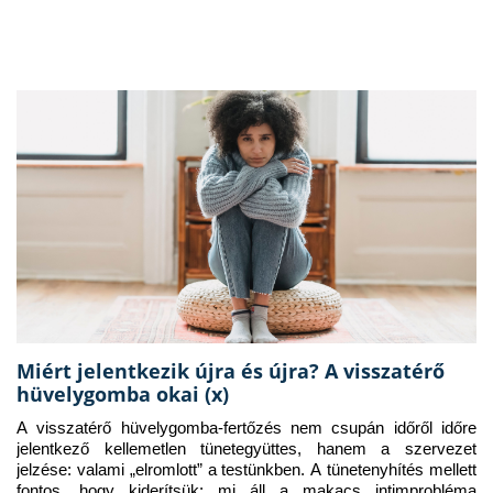
Miért jelentkezik újra és újra? A visszatérő
hüvelygomba okai (x)
A visszatérő hüvelygomba-fertőzés nem csupán időről időre 
jelentkező kellemetlen tünetegyüttes, hanem a szervezet 
jelzése: valami „elromlott” a testünkben. A tünetenyhítés mellett 
fontos, hogy kiderítsük: mi áll a makacs intimprobléma 