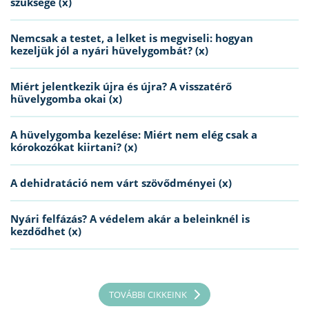
szüksége (x)
Nemcsak a testet, a lelket is megviseli: hogyan
kezeljük jól a nyári hüvelygombát? (x)
Miért jelentkezik újra és újra? A visszatérő
hüvelygomba okai (x)
A hüvelygomba kezelése: Miért nem elég csak a
kórokozókat kiirtani? (x)
A dehidratáció nem várt szövődményei (x)
Nyári felfázás? A védelem akár a beleinknél is
kezdődhet (x)
TOVÁBBI CIKKEINK