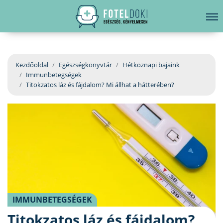
hirdetés
LELKI EGÉSZSÉG
Bejelentkezés
EGÉSZSÉGKÖNYVTÁR
Kezdőoldal
Egészségkönyvtár
Hétköznapi bajaink
Immunbetegségek
BETEGSÉGKALAUZ
Titokzatos láz és fájdalom? Mi állhat a hátterében?
ÜGYELETKERESŐ
ORVOS VÁLASZOL
ORVOSKERESŐ
IMMUNBETEGSÉGEK
Titokzatos láz és fájdalom?