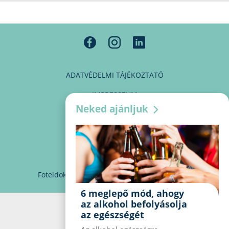
ADATVÉDELMI TÁJÉKOZTATÓ
IMPRESSZUM
Neked ajánljuk
MÉDIAAJÁNLAT
PARTNEREINK
KAPCSOLAT
Foteldoki
info@foteldoki.hu
Süti beállítások
6 meglepő mód, ahogy
az alkohol befolyásolja
az egészségét