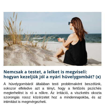
Nemcsak a testet, a lelket is megviseli:
hogyan kezeljük jól a nyári hüvelygombát? (x)
A hüvelygombáról általában testi problémaként beszélünk, 
sokszor elfeledve azt a tényt, hogy a fertőzés pszichés 
megterhelést is ró a nőkre. Az irritáció, a viszketés okozta 
szorongás rossz közérzetet hoz a mindennapokba, és az 
intimitást is megmérgezheti.