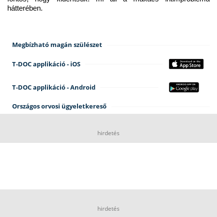
hátterében.
Megbízható magán szülészet
T-DOC applikáció - iOS
T-DOC applikáció - Android
Országos orvosi ügyeletkereső
hirdetés
hirdetés