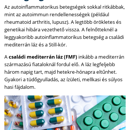
Az autoinflammatorikus betegségek sokkal ritkábbak,
mint az autoimmun rendellenességek (például
rheumatoid arthritis, lupusz). A legtöbb örökletes és
genetikai hibára vezethető vissza. A felnőtteknél a
leggyakoribb autoinflammatorikus betegség a családi
mediterrán láz és a Still-kór.
A
családi mediterrán láz (FMF)
inkább a mediterrán
származású fiataloknál fordul elő. A láz legfeljebb
három napig tart, majd hetekre-hónapra eltűnhet.
Gyakori a tüdőgyulladás, az ízületi, mellkasi és súlyos
hasi fájdalom.