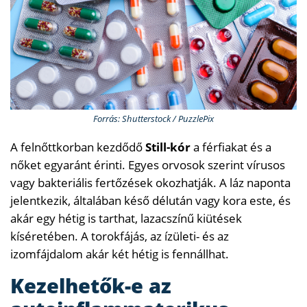
Forrás: Shutterstock / PuzzlePix
A felnőttkorban kezdődő
Still-kór
a férfiakat és a
nőket egyaránt érinti. Egyes orvosok szerint vírusos
vagy bakteriális fertőzések okozhatják. A láz naponta
jelentkezik, általában késő délután vagy kora este, és
akár egy hétig is tarthat, lazacszínű kiütések
kíséretében. A torokfájás, az ízületi- és az
izomfájdalom akár két hétig is fennállhat.
Kezelhetők-e az