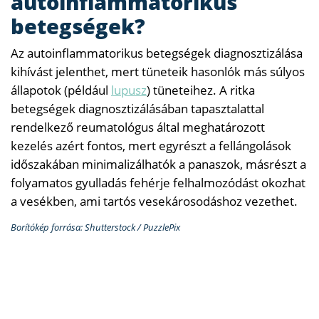
autoinflammatorikus
betegségek?
Az autoinflammatorikus betegségek diagnosztizálása
kihívást jelenthet, mert tüneteik hasonlók más súlyos
állapotok (például
lupusz
) tüneteihez. A ritka
betegségek diagnosztizálásában tapasztalattal
rendelkező reumatológus által meghatározott
kezelés azért fontos, mert egyrészt a fellángolások
időszakában minimalizálhatók a panaszok, másrészt a
folyamatos gyulladás fehérje felhalmozódást okozhat
a vesékben, ami tartós vesekárosodáshoz vezethet.
Borítókép forrása: Shutterstock / PuzzlePix