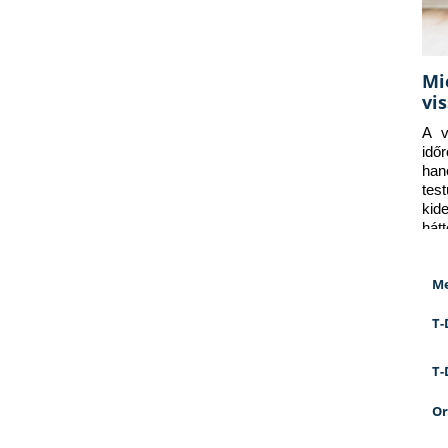
Mi
vi
A v
idő
han
tes
kid
hát
Me
T-
T-
Or