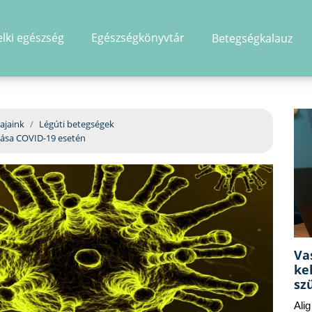
elki egészség
Egészségkönyvtár
Betegségkalauz
hirdetés
ajaink
Légúti betegségek
zása COVID-19 esetén
Va
ke
sz
Ali