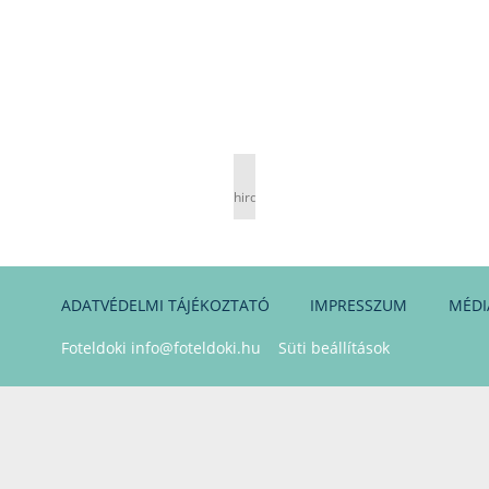
hirdetés
ADATVÉDELMI TÁJÉKOZTATÓ
IMPRESSZUM
MÉDI
Foteldoki
info@foteldoki.hu
Süti beállítások