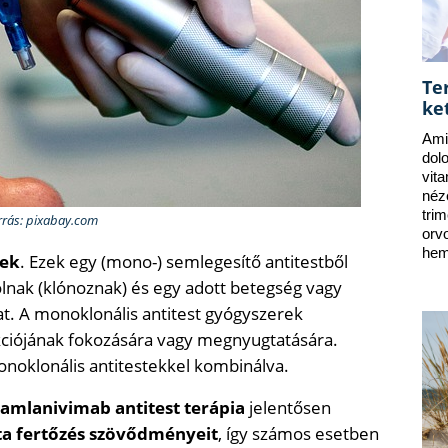
Te
ke
Ami
dol
vit
néz
tri
rrás: pixabay.com
orv
hem
rek
. Ezek egy (mono-) semlegesítő antitestből
lnak (klónoznak) és egy adott betegség vagy
at. A monoklonális antitest gyógyszerek
ciójának fokozására vagy megnyugtatására.
oklonális antitestekkel kombinálva.
amlanivimab antitest terápia
jelentősen
ta fertőzés szövődményeit
, így számos esetben