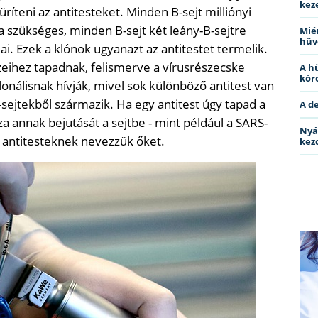
kez
ríteni az antitesteket. Minden B-sejt milliónyi
a szükséges, minden B-sejt két leány-B-sejtre
Miér
hüv
ai. Ezek a klónok ugyanazt az antitestet termelik.
zeihez tapadnak, felismerve a vírusrészecske
A h
kóro
klonálisnak hívják, mivel sok különböző antitest van
-sejtekből származik. Ha egy antitest úgy tapad a
A d
 annak bejutását a sejtbe - mint például a SARS-
Nyá
ő antitesteknek nevezzük őket.
kez