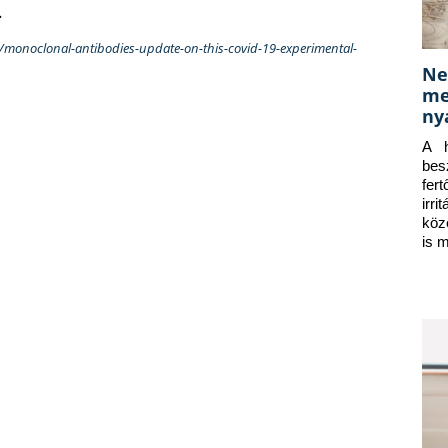
.
n/monoclonal-antibodies-update-on-this-covid-19-experimental-
Ne
me
ny
A h
bes
fer
irr
köz
is 