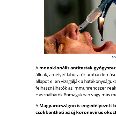
Fo
A
monoklonális antitestek gyógysze
állnak, amelyet laboratóriumban lemáso
állapot ellen vizsgálják a hatékonyságuk
felhasználhatók az immunrendszer reak
Használhatók önmagukban vagy más mon
A
Magyarországon is engedélyezett b
csökkentheti az új koronavírus okoz