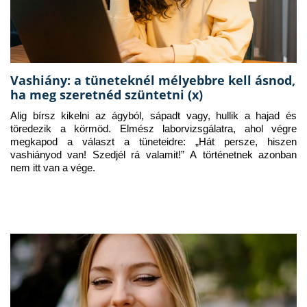
Vashiány: a tüneteknél mélyebbre kell ásnod,
ha meg szeretnéd szüntetni (x)
Alig bírsz kikelni az ágyból, sápadt vagy, hullik a hajad és 
töredezik a körmöd. Elmész laborvizsgálatra, ahol végre 
megkapod a választ a tüneteidre: „Hát persze, hiszen 
vashiányod van! Szedjél rá valamit!” A történetnek azonban 
nem itt van a vége.