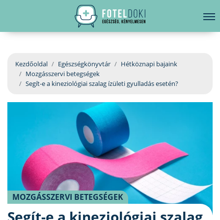
hirdetés
LELKI EGÉSZSÉG
Bejelentkezés
EGÉSZSÉGKÖNYVTÁR
Kezdőoldal
Egészségkönyvtár
Hétköznapi bajaink
Mozgásszervi betegségek
BETEGSÉGKALAUZ
Segít-e a kineziológiai szalag ízületi gyulladás esetén?
ÜGYELETKERESŐ
ORVOS VÁLASZOL
ORVOSKERESŐ
MOZGÁSSZERVI BETEGSÉGEK
Segít-e a kineziológiai szalag