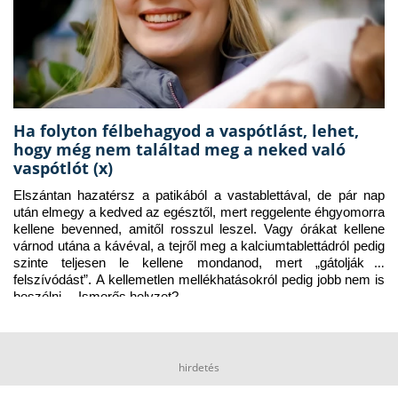
Ha folyton félbehagyod a vaspótlást, lehet,
hogy még nem találtad meg a neked való
vaspótlót (x)
Elszántan hazatérsz a patikából a vastablettával, de pár nap 
után elmegy a kedved az egésztől, mert reggelente éhgyomorra 
kellene bevenned, amitől rosszul leszel. Vagy órákat kellene 
várnod utána a kávéval, a tejről meg a kalciumtablettádról pedig 
szinte teljesen le kellene mondanod, mert „gátolják a 
felszívódást”. A kellemetlen mellékhatásokról pedig jobb nem is 
beszélni… Ismerős helyzet?
hirdetés