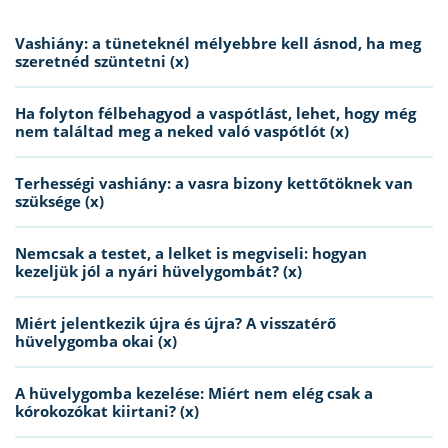
Vashiány: a tüneteknél mélyebbre kell ásnod, ha meg
szeretnéd szüntetni (x)
Ha folyton félbehagyod a vaspótlást, lehet, hogy még
nem találtad meg a neked való vaspótlót (x)
Terhességi vashiány: a vasra bizony kettőtöknek van
szüksége (x)
Nemcsak a testet, a lelket is megviseli: hogyan
kezeljük jól a nyári hüvelygombát? (x)
Miért jelentkezik újra és újra? A visszatérő
hüvelygomba okai (x)
A hüvelygomba kezelése: Miért nem elég csak a
kórokozókat kiirtani? (x)