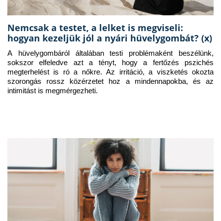
Nemcsak a testet, a lelket is megviseli:
hogyan kezeljük jól a nyári hüvelygombát? (x)
A hüvelygombáról általában testi problémaként beszélünk, 
sokszor elfeledve azt a tényt, hogy a fertőzés pszichés 
megterhelést is ró a nőkre. Az irritáció, a viszketés okozta 
szorongás rossz közérzetet hoz a mindennapokba, és az 
intimitást is megmérgezheti.