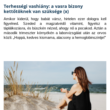
Terhességi vashiány: a vasra bizony
kettőtöknek van szüksége (x)
Amikor kiderül, hogy babát vársz, hirtelen ezer dologra kell 
figyelned. Szeded a magzatvédő vitamint, figyelsz a 
táplálkozásra, és büszkén nézed, ahogy nő a pocakod. Aztán a 
második trimeszter környékén a laborvizsgálat után az orvos 
közli: „Hoppá, kedves kismama, alacsony a hemoglobinszintje!”