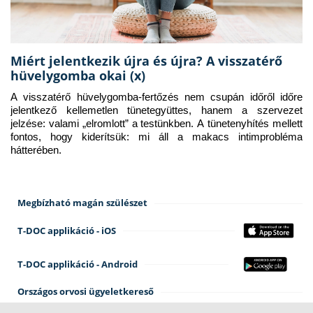
Miért jelentkezik újra és újra? A visszatérő
hüvelygomba okai (x)
A visszatérő hüvelygomba-fertőzés nem csupán időről időre 
jelentkező kellemetlen tünetegyüttes, hanem a szervezet 
jelzése: valami „elromlott” a testünkben. A tünetenyhítés mellett 
fontos, hogy kiderítsük: mi áll a makacs intimprobléma 
hátterében.
Megbízható magán szülészet
T-DOC applikáció - iOS
T-DOC applikáció - Android
Országos orvosi ügyeletkereső