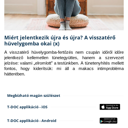
Miért jelentkezik újra és újra? A visszatérő
hüvelygomba okai (x)
A visszatérő hüvelygomba-fertőzés nem csupán időről időre 
jelentkező kellemetlen tünetegyüttes, hanem a szervezet 
jelzése: valami „elromlott” a testünkben. A tünetenyhítés mellett 
fontos, hogy kiderítsük: mi áll a makacs intimprobléma 
hátterében.
Megbízható magán szülészet
T-DOC applikáció - iOS
T-DOC applikáció - Android