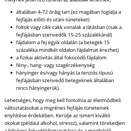
általában 4-72 óráig tart (ez magában foglalja a
fejfájás előtti és utáni tüneteket)
foltok vagy cikk-cakk vonalak a látásban (csak a
fejfájásban szenvedők 15-25 százalékánál)
fájdalom a fej egyik oldalán (a betegek 15
százaléka mindkét oldalon fájdalmat érezhet)
a fizikai aktivitás által fokozódó fájdalom
fény-, hang- vagy szagérzékenység
hányinger és/vagy hányás (a tenziós típusú
fejfájásban szenvedő betegeknek általában
nincs hányingerük).
Lehetséges, hogy meg kell fontolnia az életmódbeli
változtatásokat a migrénes fejfájás tüneteinek
enyhítése érdekében. Kerülje az ismert kiváltó
okokat (például alkohol, stressz), valamint törekedjen
a bőséges folyadékfogyasztásra és a megfelelő