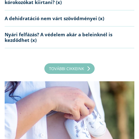
kórokozókat kiirtani? (x)
A dehidratáció nem várt szövődményei (x)
Nyári felfázás? A védelem akár a beleinknél is
kezdődhet (x)
TOVÁBBI CIKKEINK