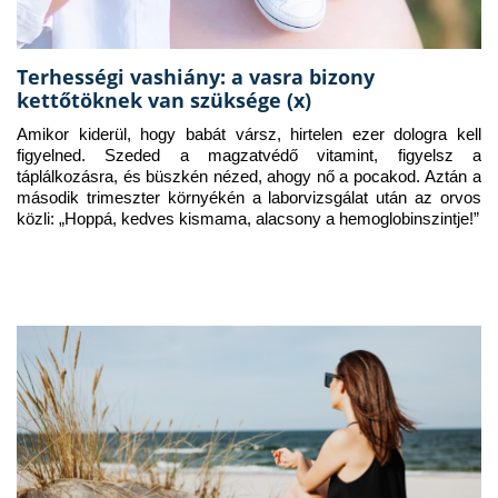
Terhességi vashiány: a vasra bizony
kettőtöknek van szüksége (x)
Amikor kiderül, hogy babát vársz, hirtelen ezer dologra kell 
figyelned. Szeded a magzatvédő vitamint, figyelsz a 
táplálkozásra, és büszkén nézed, ahogy nő a pocakod. Aztán a 
második trimeszter környékén a laborvizsgálat után az orvos 
közli: „Hoppá, kedves kismama, alacsony a hemoglobinszintje!”