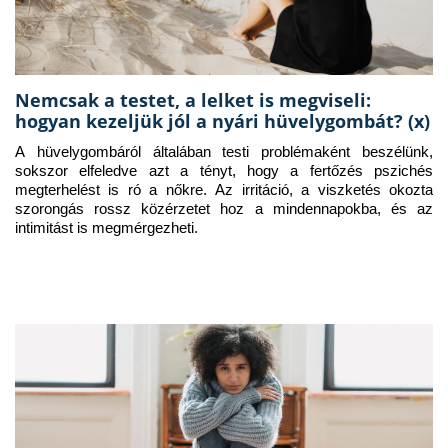
Nemcsak a testet, a lelket is megviseli:
hogyan kezeljük jól a nyári hüvelygombát? (x)
A hüvelygombáról általában testi problémaként beszélünk, 
sokszor elfeledve azt a tényt, hogy a fertőzés pszichés 
megterhelést is ró a nőkre. Az irritáció, a viszketés okozta 
szorongás rossz közérzetet hoz a mindennapokba, és az 
intimitást is megmérgezheti.