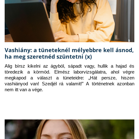
Vashiány: a tüneteknél mélyebbre kell ásnod,
ha meg szeretnéd szüntetni (x)
Alig bírsz kikelni az ágyból, sápadt vagy, hullik a hajad és 
töredezik a körmöd. Elmész laborvizsgálatra, ahol végre 
megkapod a választ a tüneteidre: „Hát persze, hiszen 
vashiányod van! Szedjél rá valamit!” A történetnek azonban 
nem itt van a vége.