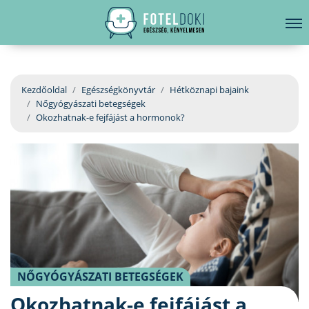
hirdetés
LELKI EGÉSZSÉG
Bejelentkezés
EGÉSZSÉGKÖNYVTÁR
Kezdőoldal
Egészségkönyvtár
Hétköznapi bajaink
Nőgyógyászati betegségek
BETEGSÉGKALAUZ
Okozhatnak-e fejfájást a hormonok?
ÜGYELETKERESŐ
ORVOS VÁLASZOL
ORVOSKERESŐ
NŐGYÓGYÁSZATI BETEGSÉGEK
Okozhatnak-e fejfájást a