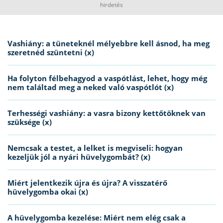
hirdetés
Vashiány: a tüneteknél mélyebbre kell ásnod, ha meg
szeretnéd szüntetni (x)
Ha folyton félbehagyod a vaspótlást, lehet, hogy még
nem találtad meg a neked való vaspótlót (x)
Terhességi vashiány: a vasra bizony kettőtöknek van
szüksége (x)
Nemcsak a testet, a lelket is megviseli: hogyan
kezeljük jól a nyári hüvelygombát? (x)
Miért jelentkezik újra és újra? A visszatérő
hüvelygomba okai (x)
A hüvelygomba kezelése: Miért nem elég csak a