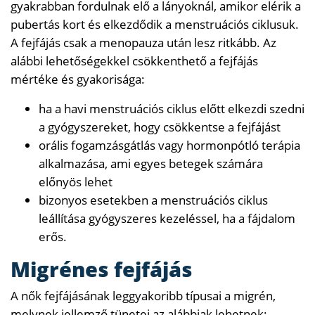
gyakrabban fordulnak elő a lányoknál, amikor elérik a
pubertás kort és elkezdődik a menstruációs ciklusuk.
A fejfájás csak a menopauza után lesz ritkább. Az
alábbi lehetőségekkel csökkenthető a fejfájás
mértéke és gyakorisága:
ha a havi menstruációs ciklus előtt elkezdi szedni
a gyógyszereket, hogy csökkentse a fejfájást
orális fogamzásgátlás vagy hormonpótló terápia
alkalmazása, ami egyes betegek számára
előnyös lehet
bizonyos esetekben a menstruációs ciklus
leállítása gyógyszeres kezeléssel, ha a fájdalom
erős.
Migrénes fejfájás
A nők fejfájásának leggyakoribb típusai a migrén,
melynek jellemző tünetei az alábbiak lehetnek: