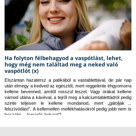
Ha folyton félbehagyod a vaspótlást, lehet,
hogy még nem találtad meg a neked való
vaspótlót (x)
Elszántan hazatérsz a patikából a vastablettával, de pár nap 
után elmegy a kedved az egésztől, mert reggelente éhgyomorra 
kellene bevenned, amitől rosszul leszel. Vagy órákat kellene 
várnod utána a kávéval, a tejről meg a kalciumtablettádról pedig 
szinte teljesen le kellene mondanod, mert „gátolják a 
felszívódást”. A kellemetlen mellékhatásokról pedig jobb nem is 
beszélni… Ismerős helyzet?