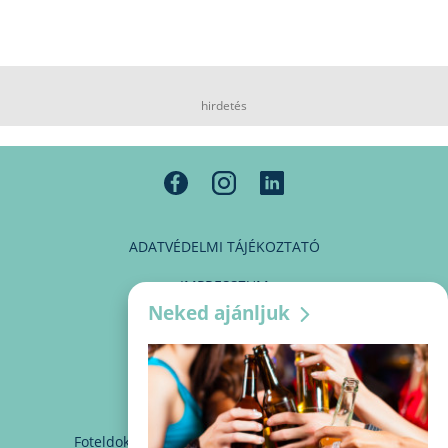
hirdetés
ADATVÉDELMI TÁJÉKOZTATÓ
IMPRESSZUM
Neked ajánljuk
MÉDIAAJÁNLAT
PARTNEREINK
KAPCSOLAT
Foteldoki
info@foteldoki.hu
Süti beállítások