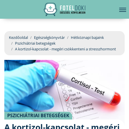
hirdetés
LELKI EGÉSZSÉG
Bejelentkezés
EGÉSZSÉGKÖNYVTÁR
Kezdőoldal
Egészségkönyvtár
Hétköznapi bajaink
Pszichiátriai betegségek
BETEGSÉGKALAUZ
A kortizol-kapcsolat - megéri csökkenteni a stresszhormont
ÜGYELETKERESŐ
ORVOS VÁLASZOL
ORVOSKERESŐ
PSZICHIÁTRIAI BETEGSÉGEK
A kortizol-kapcsolat - megéri