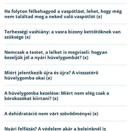
Ha folyton félbehagyod a vaspótlást, lehet, hogy még
nem találtad meg a neked való vaspótlót (x)
Terhességi vashiány: a vasra bizony kettőtöknek van
szüksége (x)
Nemcsak a testet, a lelket is megviseli: hogyan
kezeljük jól a nyári hüvelygombát? (x)
Miért jelentkezik újra és újra? A visszatérő
hüvelygomba okai (x)
A hüvelygomba kezelése: Miért nem elég csak a
kórokozókat kiirtani? (x)
A dehidratáció nem várt szövődményei (x)
Nyári felfázás? A védelem akár a beleinknél is