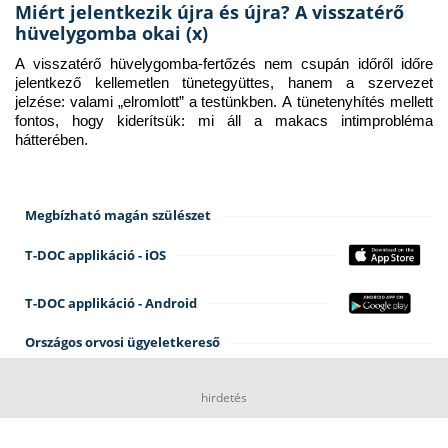
Miért jelentkezik újra és újra? A visszatérő
hüvelygomba okai (x)
A visszatérő hüvelygomba-fertőzés nem csupán időről időre 
jelentkező kellemetlen tünetegyüttes, hanem a szervezet 
jelzése: valami „elromlott” a testünkben. A tünetenyhítés mellett 
fontos, hogy kiderítsük: mi áll a makacs intimprobléma 
hátterében.
Megbízható magán szülészet
T-DOC applikáció - iOS
T-DOC applikáció - Android
Országos orvosi ügyeletkereső
hirdetés