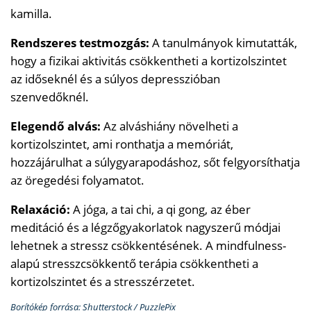
kamilla.
Rendszeres testmozgás:
A tanulmányok kimutatták,
hogy a fizikai aktivitás csökkentheti a kortizolszintet
az időseknél és a súlyos depresszióban
szenvedőknél.
Elegendő alvás:
Az alváshiány növelheti a
kortizolszintet, ami ronthatja a memóriát,
hozzájárulhat a súlygyarapodáshoz, sőt felgyorsíthatja
az öregedési folyamatot.
Relaxáció:
A jóga, a tai chi, a qi gong, az éber
meditáció és a légzőgyakorlatok nagyszerű módjai
lehetnek a stressz csökkentésének. A mindfulness-
alapú stresszcsökkentő terápia csökkentheti a
kortizolszintet és a stresszérzetet.
Borítókép forrása: Shutterstock / PuzzlePix