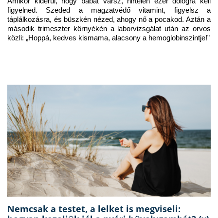
Amikor kiderül, hogy babát vársz, hirtelen ezer dologra kell 
figyelned. Szeded a magzatvédő vitamint, figyelsz a 
táplálkozásra, és büszkén nézed, ahogy nő a pocakod. Aztán a 
második trimeszter környékén a laborvizsgálat után az orvos 
közli: „Hoppá, kedves kismama, alacsony a hemoglobinszintje!”
Nemcsak a testet, a lelket is megviseli: