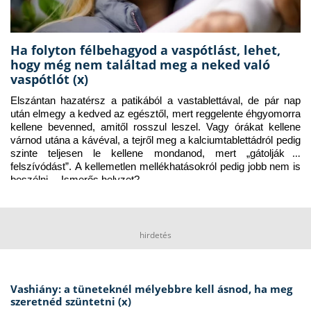
Ha folyton félbehagyod a vaspótlást, lehet,
hogy még nem találtad meg a neked való
vaspótlót (x)
Elszántan hazatérsz a patikából a vastablettával, de pár nap 
után elmegy a kedved az egésztől, mert reggelente éhgyomorra 
kellene bevenned, amitől rosszul leszel. Vagy órákat kellene 
várnod utána a kávéval, a tejről meg a kalciumtablettádról pedig 
szinte teljesen le kellene mondanod, mert „gátolják a 
felszívódást”. A kellemetlen mellékhatásokról pedig jobb nem is 
beszélni… Ismerős helyzet?
hirdetés
Vashiány: a tüneteknél mélyebbre kell ásnod, ha meg
szeretnéd szüntetni (x)