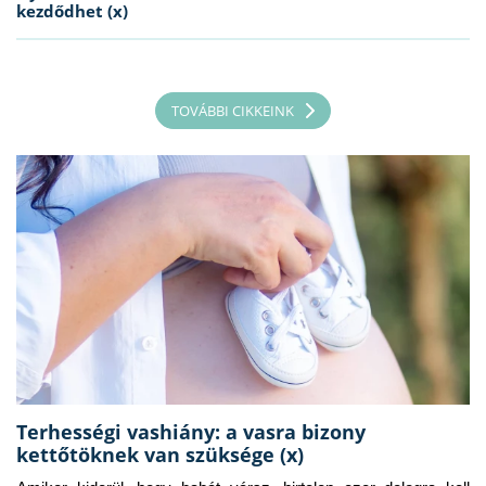
kezdődhet (x)
TOVÁBBI CIKKEINK
Terhességi vashiány: a vasra bizony
kettőtöknek van szüksége (x)