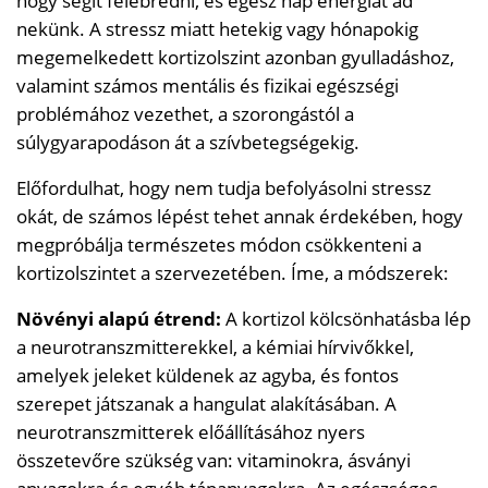
hogy segít felébredni, és egész nap energiát ad
nekünk. A stressz miatt hetekig vagy hónapokig
megemelkedett kortizolszint azonban gyulladáshoz,
valamint számos mentális és fizikai egészségi
problémához vezethet, a szorongástól a
súlygyarapodáson át a szívbetegségekig.
Előfordulhat, hogy nem tudja befolyásolni stressz
okát, de számos lépést tehet annak érdekében, hogy
megpróbálja természetes módon csökkenteni a
kortizolszintet a szervezetében. Íme, a módszerek:
Növényi alapú étrend:
A kortizol kölcsönhatásba lép
a neurotranszmitterekkel, a kémiai hírvivőkkel,
amelyek jeleket küldenek az agyba, és fontos
szerepet játszanak a hangulat alakításában. A
neurotranszmitterek előállításához nyers
összetevőre szükség van: vitaminokra, ásványi