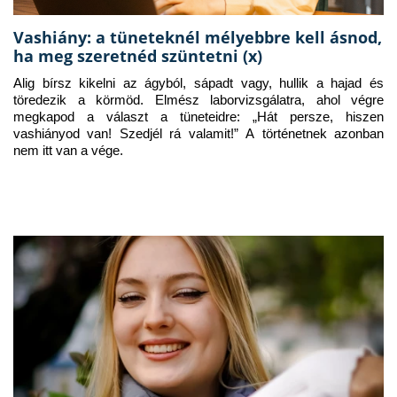
Vashiány: a tüneteknél mélyebbre kell ásnod,
ha meg szeretnéd szüntetni (x)
Alig bírsz kikelni az ágyból, sápadt vagy, hullik a hajad és 
töredezik a körmöd. Elmész laborvizsgálatra, ahol végre 
megkapod a választ a tüneteidre: „Hát persze, hiszen 
vashiányod van! Szedjél rá valamit!” A történetnek azonban 
nem itt van a vége.