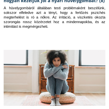
hogyan kezeljük jól a nyári hüvelygombát? (x)
A hüvelygombáról általában testi problémaként beszélünk, 
sokszor elfeledve azt a tényt, hogy a fertőzés pszichés 
megterhelést is ró a nőkre. Az irritáció, a viszketés okozta 
szorongás rossz közérzetet hoz a mindennapokba, és az 
intimitást is megmérgezheti.