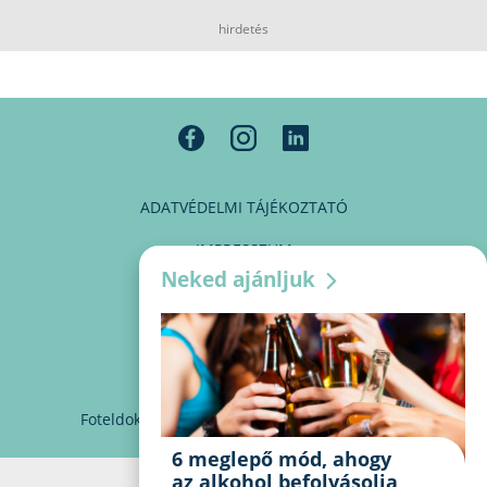
hirdetés
ADATVÉDELMI TÁJÉKOZTATÓ
IMPRESSZUM
Neked ajánljuk
MÉDIAAJÁNLAT
PARTNEREINK
KAPCSOLAT
Foteldoki
info@foteldoki.hu
Süti beállítások
6 meglepő mód, ahogy
az alkohol befolyásolja