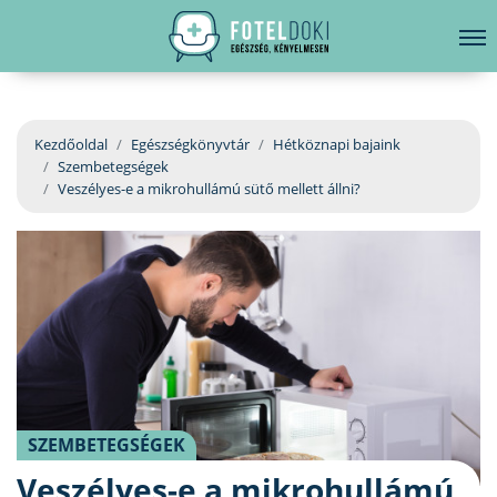
hirdetés
LELKI EGÉSZSÉG
Bejelentkezés
EGÉSZSÉGKÖNYVTÁR
Kezdőoldal
Egészségkönyvtár
Hétköznapi bajaink
Szembetegségek
BETEGSÉGKALAUZ
Veszélyes-e a mikrohullámú sütő mellett állni?
ÜGYELETKERESŐ
ORVOS VÁLASZOL
ORVOSKERESŐ
SZEMBETEGSÉGEK
Veszélyes-e a mikrohullámú