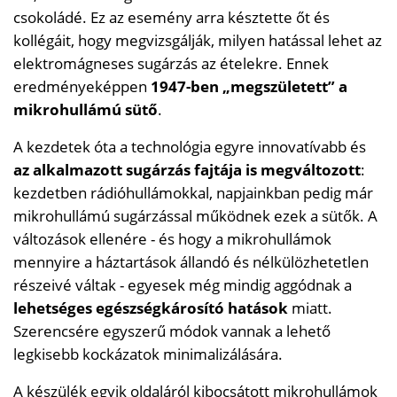
csokoládé. Ez az esemény arra késztette őt és
kollégáit, hogy megvizsgálják, milyen hatással lehet az
elektromágneses sugárzás az ételekre. Ennek
eredményeképpen
1947-ben „megszületett” a
mikrohullámú sütő
.
A kezdetek óta a technológia egyre innovatívabb és
az alkalmazott sugárzás fajtája is megváltozott
:
kezdetben rádióhullámokkal, napjainkban pedig már
mikrohullámú sugárzással működnek ezek a sütők. A
változások ellenére - és hogy a mikrohullámok
mennyire a háztartások állandó és nélkülözhetetlen
részeivé váltak - egyesek még mindig aggódnak a
lehetséges egészségkárosító hatások
miatt.
Szerencsére egyszerű módok vannak a lehető
legkisebb kockázatok minimalizálására.
A készülék egyik oldaláról kibocsátott mikrohullámok