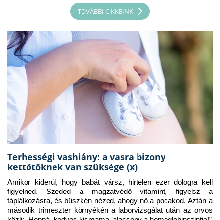
TOVÁBBI CIKKEINK
Terhességi vashiány: a vasra bizony
kettőtöknek van szüksége (x)
Amikor kiderül, hogy babát vársz, hirtelen ezer dologra kell 
figyelned. Szeded a magzatvédő vitamint, figyelsz a 
táplálkozásra, és büszkén nézed, ahogy nő a pocakod. Aztán a 
második trimeszter környékén a laborvizsgálat után az orvos 
közli: „Hoppá, kedves kismama, alacsony a hemoglobinszintje!”