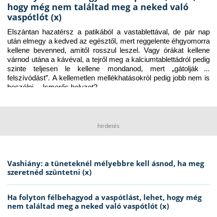
hogy még nem találtad meg a neked való
vaspótlót (x)
Elszántan hazatérsz a patikából a vastablettával, de pár nap 
után elmegy a kedved az egésztől, mert reggelente éhgyomorra 
kellene bevenned, amitől rosszul leszel. Vagy órákat kellene 
várnod utána a kávéval, a tejről meg a kalciumtablettádról pedig 
szinte teljesen le kellene mondanod, mert „gátolják a 
felszívódást”. A kellemetlen mellékhatásokról pedig jobb nem is 
beszélni… Ismerős helyzet?
hirdetés
Vashiány: a tüneteknél mélyebbre kell ásnod, ha meg
szeretnéd szüntetni (x)
Ha folyton félbehagyod a vaspótlást, lehet, hogy még
nem találtad meg a neked való vaspótlót (x)