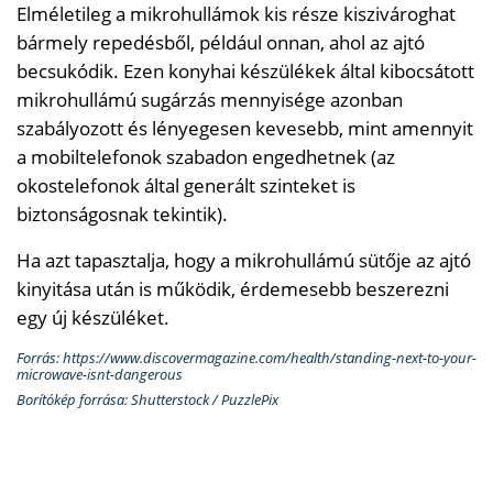
Elméletileg a mikrohullámok kis része kiszivároghat
bármely repedésből, például onnan, ahol az ajtó
becsukódik. Ezen konyhai készülékek által kibocsátott
mikrohullámú sugárzás mennyisége azonban
szabályozott és lényegesen kevesebb, mint amennyit
a mobiltelefonok szabadon engedhetnek (az
okostelefonok által generált szinteket is
biztonságosnak tekintik).
Ha azt tapasztalja, hogy a mikrohullámú sütője az ajtó
kinyitása után is működik, érdemesebb beszerezni
egy új készüléket.
Forrás: https://www.discovermagazine.com/health/standing-next-to-your-
microwave-isnt-dangerous
Borítókép forrása: Shutterstock / PuzzlePix