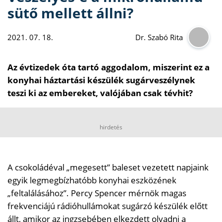
sütő mellett állni?
2021. 07. 18.
Dr. Szabó Rita
Az évtizedek óta tartó aggodalom, miszerint ez a
konyhai háztartási készülék sugárveszélynek
teszi ki az embereket, valójában csak tévhit?
hirdetés
A csokoládéval „megesett” baleset vezetett napjaink
egyik legmegbízhatóbb konyhai eszközének
„feltalálásához”. Percy Spencer mérnök magas
frekvenciájú rádióhullámokat sugárzó készülék előtt
állt, amikor az ingzsebében elkezdett olvadni a