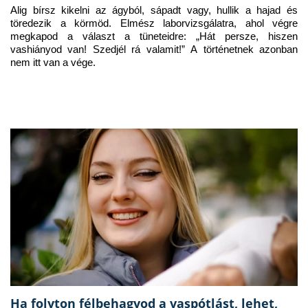
Alig bírsz kikelni az ágyból, sápadt vagy, hullik a hajad és 
töredezik a körmöd. Elmész laborvizsgálatra, ahol végre 
megkapod a választ a tüneteidre: „Hát persze, hiszen 
vashiányod van! Szedjél rá valamit!” A történetnek azonban 
nem itt van a vége.
Ha folyton félbehagyod a vaspótlást, lehet,