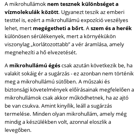
A mikrohullámok
nem tesznek különbséget a
vízmolekulák között
. Ugyanezt teszik az emberi
testtel is, ezért a mikrohullámú expozíció veszélyes
lehet, mert
megégetheti a bőrt
. A
szem és a herék
különösen sérülékenyek, mert a környékükön
viszonylag „korlátozottabb” a vér áramlása, amely
megnehezíti a hő elvezetését.
A
mikrohullámú égés
csak azután következik be, ha
valakit sokáig ér a sugárzás - ez azonban nem történik
meg a mikrohullámú sütőben. A műszaki és
biztonsági követelmények előírásainak megfelelően a
mikrohullámok csak akkor működhetnek, ha az ajtó
be van csukva. Amint kinyílik, leáll a sugárzás
termelése. Minden olyan mikrohullám, amely még
mindig a készülékben volt, azonnal eloszlik a
levegőben.