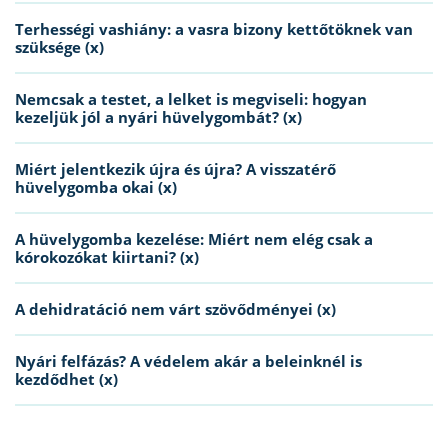
Terhességi vashiány: a vasra bizony kettőtöknek van
szüksége (x)
Nemcsak a testet, a lelket is megviseli: hogyan
kezeljük jól a nyári hüvelygombát? (x)
Miért jelentkezik újra és újra? A visszatérő
hüvelygomba okai (x)
A hüvelygomba kezelése: Miért nem elég csak a
kórokozókat kiirtani? (x)
A dehidratáció nem várt szövődményei (x)
Nyári felfázás? A védelem akár a beleinknél is
kezdődhet (x)