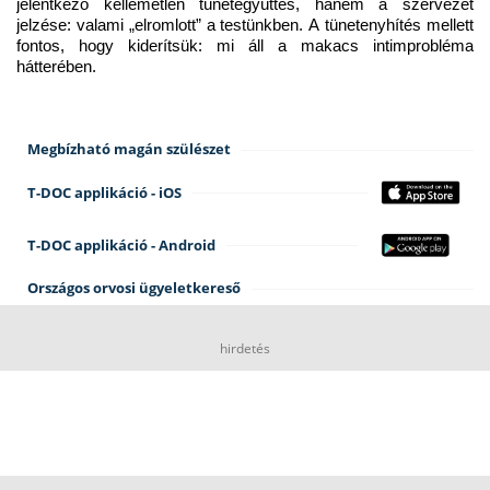
jelentkező kellemetlen tünetegyüttes, hanem a szervezet 
jelzése: valami „elromlott” a testünkben. A tünetenyhítés mellett 
fontos, hogy kiderítsük: mi áll a makacs intimprobléma 
hátterében.
Megbízható magán szülészet
T-DOC applikáció - iOS
T-DOC applikáció - Android
Országos orvosi ügyeletkereső
hirdetés