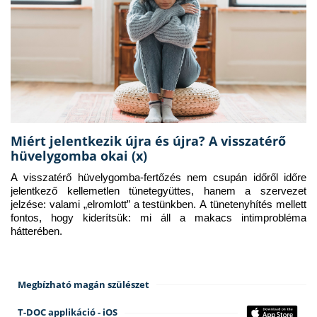
Miért jelentkezik újra és újra? A visszatérő
hüvelygomba okai (x)
A visszatérő hüvelygomba-fertőzés nem csupán időről időre 
jelentkező kellemetlen tünetegyüttes, hanem a szervezet 
jelzése: valami „elromlott” a testünkben. A tünetenyhítés mellett 
fontos, hogy kiderítsük: mi áll a makacs intimprobléma 
hátterében.
Megbízható magán szülészet
T-DOC applikáció - iOS