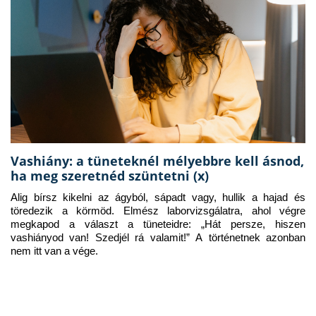
Vashiány: a tüneteknél mélyebbre kell ásnod,
ha meg szeretnéd szüntetni (x)
Alig bírsz kikelni az ágyból, sápadt vagy, hullik a hajad és 
töredezik a körmöd. Elmész laborvizsgálatra, ahol végre 
megkapod a választ a tüneteidre: „Hát persze, hiszen 
vashiányod van! Szedjél rá valamit!” A történetnek azonban 
nem itt van a vége.