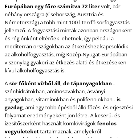
Európában egy főre számítva 72 liter
volt, bár
néhány országra (Csehország, Ausztria és
Németország) a több mint 100 liter/fő sörfogyasztás
jellemző. A fogyasztási minták azonban országonként
és régiónként eltérőek lehetnek, így például a
mediterrán országokban az étkezéshez kapcsolódik
az alkoholfogyasztás, míg Közép-Nyugat-Európában
viszonylag gyakori az étkezés alatti és étkezéseken
kívül alkoholfogyasztás is.
A
sör főként vízből áll, de tápanyagokban
-
szénhidrátokban, aminosavakban, ásványi
anyagokban, vitaminokban és polifenolokban -
is
gazdag
, ami egy többlépésből álló főzési és erjesztési
folyamat eredményeként jön létre. A keserű- és
ízesítőszerként használt komlóvirágok
fenolos
vegyületeket
tartalmaznak, amelyekről