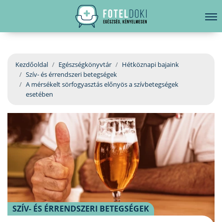
hirdetés
LELKI EGÉSZSÉG
Bejelentkezés
EGÉSZSÉGKÖNYVTÁR
Kezdőoldal
Egészségkönyvtár
Hétköznapi bajaink
Szív- és érrendszeri betegségek
BETEGSÉGKALAUZ
A mérsékelt sörfogyasztás előnyös a szívbetegségek
esetében
ÜGYELETKERESŐ
ORVOS VÁLASZOL
ORVOSKERESŐ
SZÍV- ÉS ÉRRENDSZERI BETEGSÉGEK