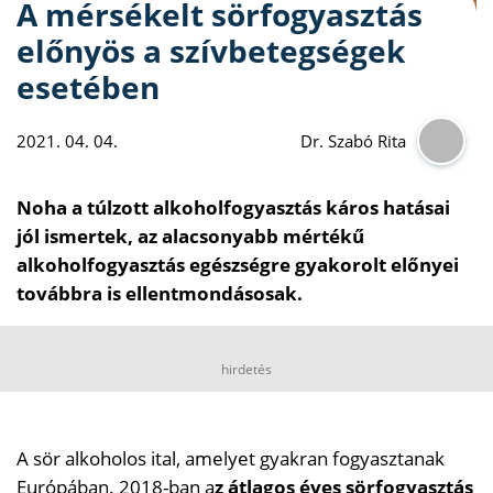
A mérsékelt sörfogyasztás
előnyös a szívbetegségek
esetében
2021. 04. 04.
Dr. Szabó Rita
Noha a túlzott alkoholfogyasztás káros hatásai
jól ismertek, az alacsonyabb mértékű
alkoholfogyasztás egészségre gyakorolt előnyei
továbbra is ellentmondásosak.
hirdetés
A sör alkoholos ital, amelyet gyakran fogyasztanak
Európában. 2018-ban a
z átlagos éves sörfogyasztás