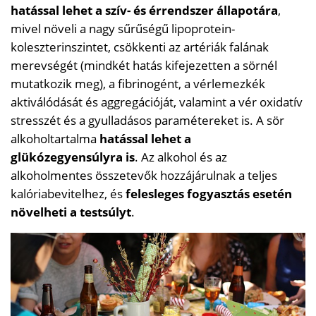
hatással lehet a szív- és érrendszer állapotára
,
mivel növeli a nagy sűrűségű lipoprotein-
koleszterinszintet, csökkenti az artériák falának
merevségét (mindkét hatás kifejezetten a sörnél
mutatkozik meg), a fibrinogént, a vérlemezkék
aktiválódását és aggregációját, valamint a vér oxidatív
stresszét és a gyulladásos paramétereket is. A sör
alkoholtartalma
hatással lehet a
glükózegyensúlyra is
. Az alkohol és az
alkoholmentes összetevők hozzájárulnak a teljes
kalóriabevitelhez, és
felesleges fogyasztás esetén
növelheti a testsúlyt
.