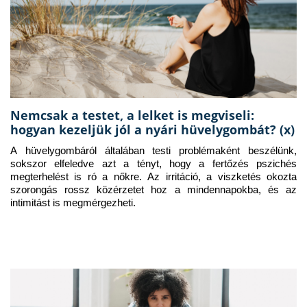
Nemcsak a testet, a lelket is megviseli:
hogyan kezeljük jól a nyári hüvelygombát? (x)
A hüvelygombáról általában testi problémaként beszélünk, 
sokszor elfeledve azt a tényt, hogy a fertőzés pszichés 
megterhelést is ró a nőkre. Az irritáció, a viszketés okozta 
szorongás rossz közérzetet hoz a mindennapokba, és az 
intimitást is megmérgezheti.