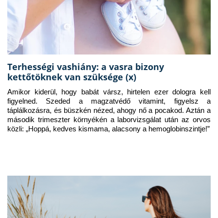
Terhességi vashiány: a vasra bizony
kettőtöknek van szüksége (x)
Amikor kiderül, hogy babát vársz, hirtelen ezer dologra kell 
figyelned. Szeded a magzatvédő vitamint, figyelsz a 
táplálkozásra, és büszkén nézed, ahogy nő a pocakod. Aztán a 
második trimeszter környékén a laborvizsgálat után az orvos 
közli: „Hoppá, kedves kismama, alacsony a hemoglobinszintje!”