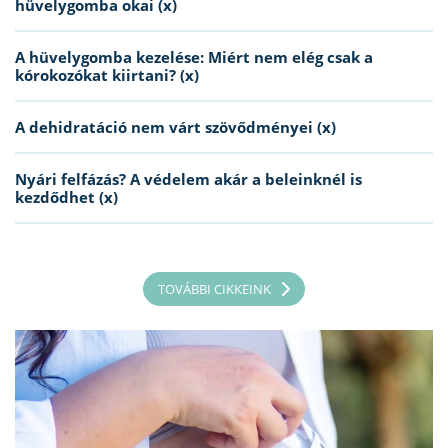
hüvelygomba okai (x)
A hüvelygomba kezelése: Miért nem elég csak a
kórokozókat kiirtani? (x)
A dehidratáció nem várt szövődményei (x)
Nyári felfázás? A védelem akár a beleinknél is
kezdődhet (x)
TOVÁBBI CIKKEINK