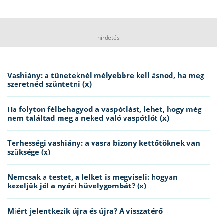
hirdetés
Vashiány: a tüneteknél mélyebbre kell ásnod, ha meg
szeretnéd szüntetni (x)
Ha folyton félbehagyod a vaspótlást, lehet, hogy még
nem találtad meg a neked való vaspótlót (x)
Terhességi vashiány: a vasra bizony kettőtöknek van
szüksége (x)
Nemcsak a testet, a lelket is megviseli: hogyan
kezeljük jól a nyári hüvelygombát? (x)
Miért jelentkezik újra és újra? A visszatérő