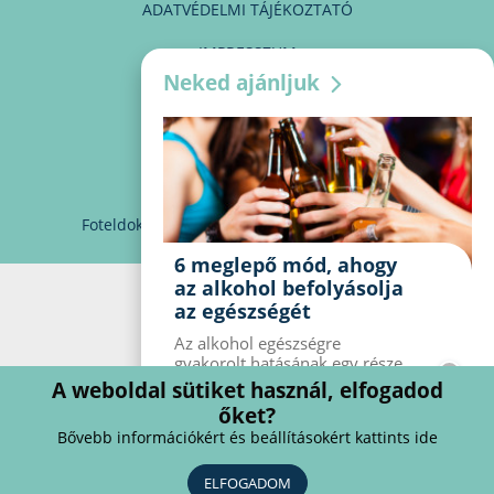
ADATVÉDELMI TÁJÉKOZTATÓ
IMPRESSZUM
Neked ajánljuk
MÉDIAAJÁNLAT
PARTNEREINK
KAPCSOLAT
Foteldoki
info@foteldoki.hu
Süti beállítások
6 meglepő mód, ahogy
az alkohol befolyásolja
az egészségét
Az alkohol egészségre
gyakorolt ​​hatásának egy része
jól ismert, mások azonban
A weboldal sütiket használ, elfogadod
meglepők lehetnek. Van hat
őket?
kevésbé ismert hatás, amelyet
Bővebb információkért és beállításokért kattints ide
az alkohol gyakorol a
szervezetre.
ELFOGADOM