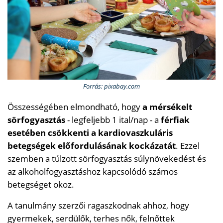
Forrás: pixabay.com
Összességében elmondható, hogy
a mérsékelt
sörfogyasztás
- legfeljebb 1 ital/nap - a
férfiak
esetében csökkenti a kardiovaszkuláris
betegségek előfordulásának kockázatát
. Ezzel
szemben a túlzott sörfogyasztás súlynövekedést és
az alkoholfogyasztáshoz kapcsolódó számos
betegséget okoz.
A tanulmány szerzői ragaszkodnak ahhoz, hogy
gyermekek, serdülők, terhes nők, felnőttek