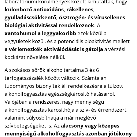
laboratóriumi körülmények között kimutatták, hogy
különböző antioxidáns, rákellenes,
gyulladáscsökkentő, ösztrogén- és vírusellenes
biológiai aktivitással rendelkeznek
. A
xantohumol a leggyakoribb
ezek közül a
vegyületek közül, és a potenciális bioaktivitás mellett
a vérlemezkék aktiválódását is gátolja
a vérzési
kockázat növelése nélkül.
A szokásos sörök alkoholtartalma 3 és 6
térfogatszázalék között változik. Számtalan
tudományos bizonyíték áll rendelkezésre a túlzott
alkoholfogyasztás egészségkárosító hatásairól.
Valójában a rendszeres, nagy mennyiségű
alkoholfogyasztás károsíthója a szív- és érrendszert,
valamint súlyosbíthatja a már meglévő
szívbetegségeket is. Az
alacsony vagy közepes
mennyiségű alkoholfogyasztás azonban jótékony