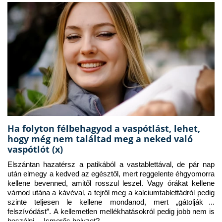
Ha folyton félbehagyod a vaspótlást, lehet,
hogy még nem találtad meg a neked való
vaspótlót (x)
Elszántan hazatérsz a patikából a vastablettával, de pár nap 
után elmegy a kedved az egésztől, mert reggelente éhgyomorra 
kellene bevenned, amitől rosszul leszel. Vagy órákat kellene 
várnod utána a kávéval, a tejről meg a kalciumtablettádról pedig 
szinte teljesen le kellene mondanod, mert „gátolják a 
felszívódást”. A kellemetlen mellékhatásokról pedig jobb nem is 
beszélni… Ismerős helyzet?