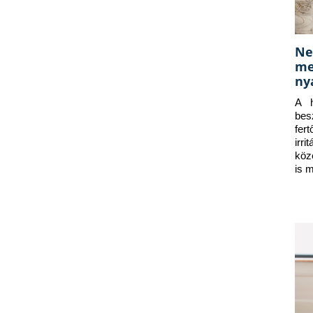
Ne
me
ny
A h
bes
fer
irr
köz
is 