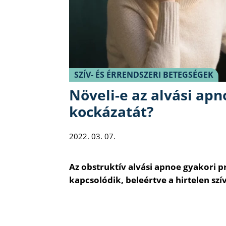
SZÍV- ÉS ÉRRENDSZERI BETEGSÉGEK
Növeli-e az alvási apn
kockázatát?
2022. 03. 07.
Az obstruktív alvási apnoe gyakori 
kapcsolódik, beleértve a hirtelen szív