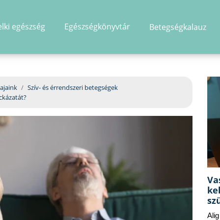
elki egészség
Egészségkönyvtár
Betegségkalauz
hirdetés
ajaink
Szív- és érrendszeri betegségek
ockázatát?
Va
ke
sz
Ali