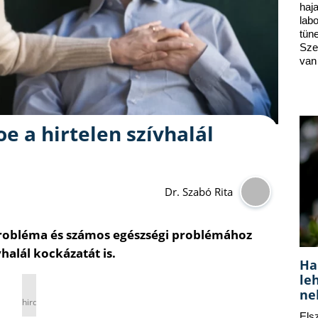
ha
lab
tün
Sze
van
oe a hirtelen szívhalál
Dr. Szabó Rita
probléma és számos egészségi problémához
halál kockázatát is.
Ha
le
ne
hirdetés
Els