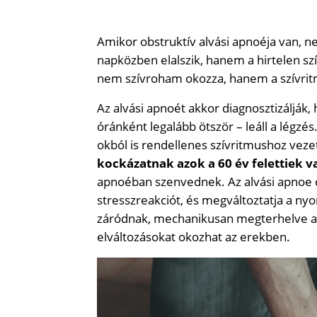
Amikor obstruktív alvási apnoéja van, ne
napközben elalszik, hanem a hirtelen szí
nem szívroham okozza, hanem a szívrit
Az alvási apnoét akkor diagnosztizálják
óránként legalább ötször – leáll a légzés
okból is rendellenes szívritmushoz vezet
kockázatnak azok a 60 év felettiek 
apnoéban szenvednek. Az alvási apnoe cs
stresszreakciót, és megváltoztatja a ny
záródnak, mechanikusan megterhelve a s
elváltozásokat okozhat az erekben.