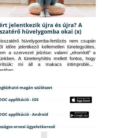
ért jelentkezik újra és újra? A
sszatérő hüvelygomba okai (x)
isszatérő hüvelygomba-fertőzés nem csupán 
ről időre jelentkező kellemetlen tünetegyüttes, 
em a szervezet jelzése: valami „elromlott” a 
tünkben. A tünetenyhítés mellett fontos, hogy 
erítsük: mi áll a makacs intimprobléma 
terében.
gbízható magán szülészet
DOC applikáció - iOS
DOC applikáció - Android
szágos orvosi ügyeletkereső