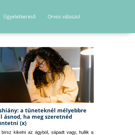
Ügyeletkereső
Orvos válaszol
shiány: a tüneteknél mélyebbre
ll ásnod, ha meg szeretnéd
üntetni (x)
g bírsz kikelni az ágyból, sápadt vagy, hullik a 