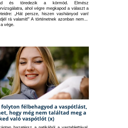
jad és töredezik a körmöd. Elmész 
orvizsgálatra, ahol végre megkapod a választ a 
eteidre: „Hát persze, hiszen vashiányod van! 
djél rá valamit!” A történetnek azonban nem itt 
 a vége.
 folyton félbehagyod a vaspótlást,
het, hogy még nem találtad meg a
ked való vaspótlót (x)
zántan hazatérsz a patikából a vastablettával, 