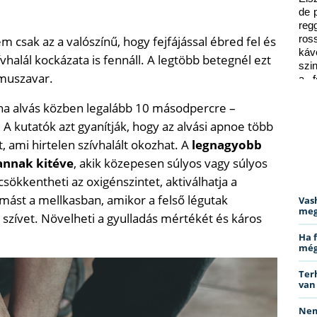
de 
reg
m csak az a valószínű, hogy fejfájással ébred fel és
ros
káv
vhalál kockázata is fennáll. A legtöbb betegnél ezt
szi
muszavar.
a f
ped
, ha alvás közben legalább 10 másodpercre –
. A kutatók azt gyanítják, hogy az alvási apnoe több
, ami hirtelen szívhalált okozhat. A
legnagyobb
vannak kitéve
, akik közepesen súlyos vagy súlyos
ökkentheti az oxigénszintet, aktiválhatja a
omást a mellkasban, amikor a felső légutak
Vas
meg
zívet. Növelheti a gyulladás mértékét és káros
Ha 
még
Ter
van
Nem