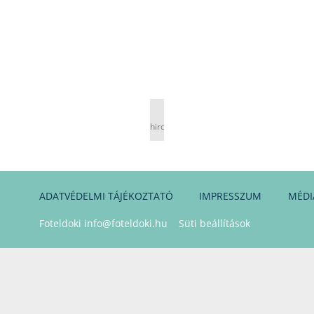
hirdetés
ADATVÉDELMI TÁJÉKOZTATÓ
IMPRESSZUM
MÉDI
Foteldoki
info@foteldoki.hu
Süti beállítások