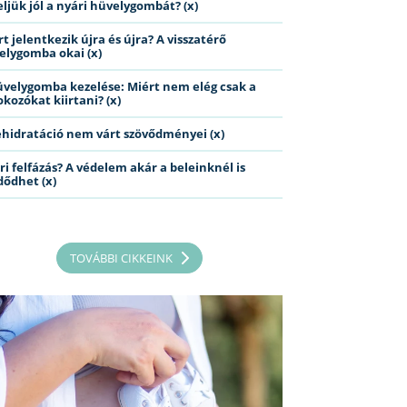
eljük jól a nyári hüvelygombát? (x)
t jelentkezik újra és újra? A visszatérő
elygomba okai (x)
üvelygomba kezelése: Miért nem elég csak a
kozókat kiirtani? (x)
ehidratáció nem várt szövődményei (x)
ri felfázás? A védelem akár a beleinknél is
dődhet (x)
TOVÁBBI CIKKEINK