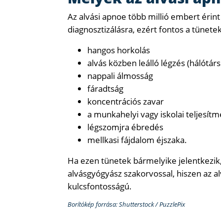
Az alvási apnoe több millió embert érint
diagnosztizálásra, ezért fontos a tünet
hangos horkolás
alvás közben leálló légzés (hálótárs
nappali álmosság
fáradtság
koncentrációs zavar
a munkahelyi vagy iskolai teljesít
légszomjra ébredés
mellkasi fájdalom éjszaka.
Ha ezen tünetek bármelyike ​​jelentkezi
alvásgyógyász szakorvossal, hiszen az al
kulcsfontosságú.
Borítókép forrása: Shutterstock / PuzzlePix