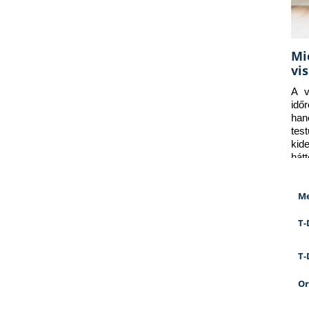
Mi
vi
A v
idő
han
tes
kid
hát
Me
T-
T-
Or