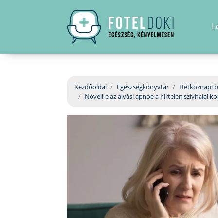
L
Kezdőoldal
Egészségkönyvtár
Hétköznapi b
Növeli-e az alvási apnoe a hirtelen szívhalál k