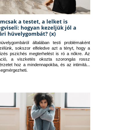
mcsak a testet, a lelket is
gviseli: hogyan kezeljük jól a
ári hüvelygombát? (x)
üvelygombáról általában testi problémaként 
zélünk, sokszor elfeledve azt a tényt, hogy a 
tőzés pszichés megterhelést is ró a nőkre. Az 
itáció, a viszketés okozta szorongás rossz 
érzetet hoz a mindennapokba, és az intimitást 
megmérgezheti.