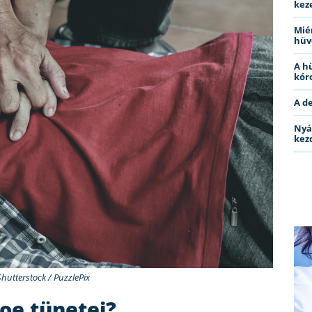
kez
Miér
hüv
A h
kóro
A d
Nyá
kez
Shutterstock / PuzzlePix
oe tünetei?