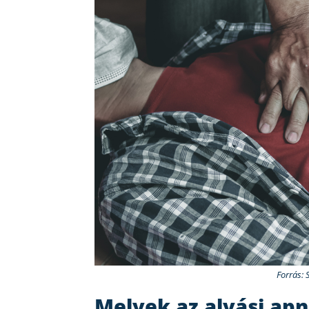
Forrás: 
Melyek az alvási apn