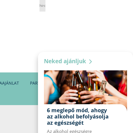
hirdetés
Neked ajánljuk
AAJÁNLAT
PARTNEREINK
KAPCSOLAT
6 meglepő mód, ahogy
az alkohol befolyásolja
az egészségét
Az alkohol egészségre