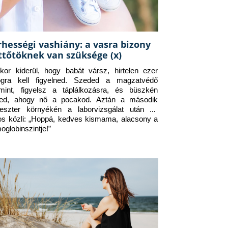
rhességi vashiány: a vasra bizony
ttőtöknek van szüksége (x)
kor kiderül, hogy babát vársz, hirtelen ezer 
ogra kell figyelned. Szeded a magzatvédő 
amint, figyelsz a táplálkozásra, és büszkén 
ed, ahogy nő a pocakod. Aztán a második 
meszter környékén a laborvizsgálat után az 
os közli: „Hoppá, kedves kismama, alacsony a 
oglobinszintje!”