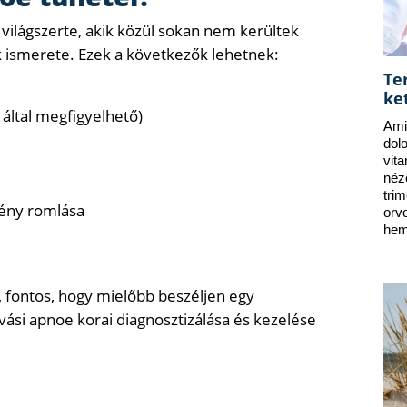
 világszerte, akik közül sokan nem kerültek
ek ismerete. Ezek a következők lehetnek:
Te
ke
 által megfigyelhető)
Ami
dol
vit
néz
tri
mény romlása
orv
hem
k, fontos, hogy mielőbb beszéljen egy
vási apnoe korai diagnosztizálása és kezelése