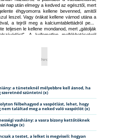
pár nap után elmegy a kedved az egésztől, mert 
gelente éhgyomorra kellene bevenned, amitől 
szul leszel. Vagy órákat kellene várnod utána a 
éval, a tejről meg a kalciumtablettádról pedig 
nte teljesen le kellene mondanod, mert „gátolják 
elszívódást”. A kellemetlen mellékhatásokról 
ig jobb nem is beszélni… Ismerős helyzet?
hirdetés
hiány: a tüneteknél mélyebbre kell ásnod, ha
 szeretnéd szüntetni (x)
folyton félbehagyod a vaspótlást, lehet, hogy
 nem találtad meg a neked való vaspótlót (x)
hességi vashiány: a vasra bizony kettőtöknek
 szüksége (x)
csak a testet, a lelket is megviseli: hogyan