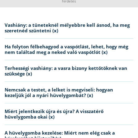
hirdetés
Vashiány: a tüneteknél mélyebbre kell ásnod, ha meg
szeretnéd szüntetni (x)
Ha folyton félbehagyod a vaspótlást, lehet, hogy még
nem találtad meg a neked való vaspótlót (x)
Terhességi vashiány: a vasra bizony kettőtöknek van
szüksége (x)
Nemcsak a testet, a lelket is megviseli: hogyan
kezeljük jól a nyári hüvelygombát? (x)
Miért jelentkezik újra és újra? A visszatérő
hüvelygomba okai (x)
A hüvelygomba kezelése: Miért nem elég csak a