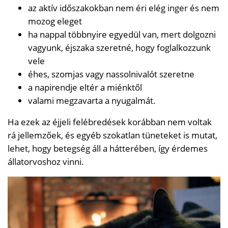
az aktív időszakokban nem éri elég inger és nem
mozog eleget
ha nappal többnyire egyedül van, mert dolgozni
vagyunk, éjszaka szeretné, hogy foglalkozzunk
vele
éhes, szomjas vagy nassolnivalót szeretne
a napirendje eltér a miénktől
valami megzavarta a nyugalmát.
Ha ezek az éjjeli felébredések korábban nem voltak
rá jellemzőek, és egyéb szokatlan tüneteket is mutat,
lehet, hogy betegség áll a hátterében, így érdemes
állatorvoshoz vinni.