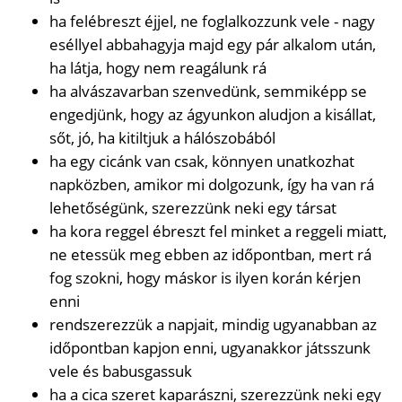
ha felébreszt éjjel, ne foglalkozzunk vele - nagy
eséllyel abbahagyja majd egy pár alkalom után,
ha látja, hogy nem reagálunk rá
ha alvászavarban szenvedünk, semmiképp se
engedjünk, hogy az ágyunkon aludjon a kisállat,
sőt, jó, ha kitiltjuk a hálószobából
ha egy cicánk van csak, könnyen unatkozhat
napközben, amikor mi dolgozunk, így ha van rá
lehetőségünk, szerezzünk neki egy társat
ha kora reggel ébreszt fel minket a reggeli miatt,
ne etessük meg ebben az időpontban, mert rá
fog szokni, hogy máskor is ilyen korán kérjen
enni
rendszerezzük a napjait, mindig ugyanabban az
időpontban kapjon enni, ugyanakkor játsszunk
vele és babusgassuk
ha a cica szeret kaparászni, szerezzünk neki egy