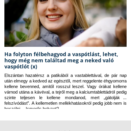
Ha folyton félbehagyod a vaspótlást, lehet,
hogy még nem találtad meg a neked való
vaspótlót (x)
Elszántan hazatérsz a patikából a vastablettával, de pár nap 
után elmegy a kedved az egésztől, mert reggelente éhgyomorra 
kellene bevenned, amitől rosszul leszel. Vagy órákat kellene 
várnod utána a kávéval, a tejről meg a kalciumtablettádról pedig 
szinte teljesen le kellene mondanod, mert „gátolják a 
felszívódást”. A kellemetlen mellékhatásokról pedig jobb nem is 
beszélni… Ismerős helyzet?