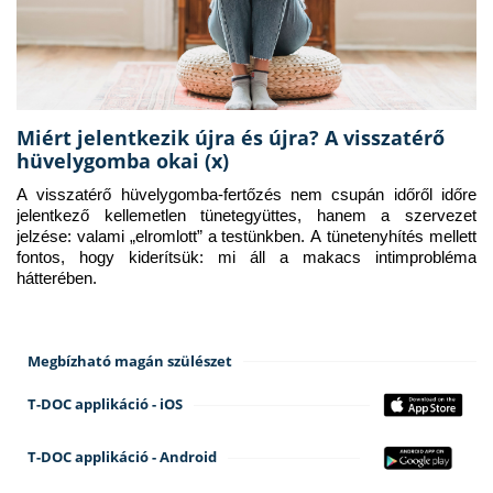
Miért jelentkezik újra és újra? A visszatérő
hüvelygomba okai (x)
A visszatérő hüvelygomba-fertőzés nem csupán időről időre 
jelentkező kellemetlen tünetegyüttes, hanem a szervezet 
jelzése: valami „elromlott” a testünkben. A tünetenyhítés mellett 
fontos, hogy kiderítsük: mi áll a makacs intimprobléma 
hátterében.
Megbízható magán szülészet
T-DOC applikáció - iOS
T-DOC applikáció - Android