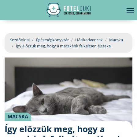
hirdetés
LELKI EGÉSZSÉG
Bejelentkezés
EGÉSZSÉGKÖNYVTÁR
Kezdőoldal
Egészségkönyvtár
Házikedvencek
Macska
Így előzzük meg, hogy a macskánk felkeltsen éjszaka
BETEGSÉGKALAUZ
ÜGYELETKERESŐ
ORVOS VÁLASZOL
ORVOSKERESŐ
MACSKA
Így előzzük meg, hogy a