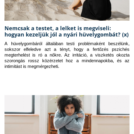
Nemcsak a testet, a lelket is megviseli:
hogyan kezeljük jól a nyári hüvelygombát? (x)
A hüvelygombáról általában testi problémaként beszélünk, 
sokszor elfeledve azt a tényt, hogy a fertőzés pszichés 
megterhelést is ró a nőkre. Az irritáció, a viszketés okozta 
szorongás rossz közérzetet hoz a mindennapokba, és az 
intimitást is megmérgezheti.