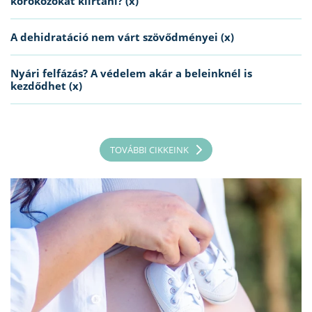
kórokozókat kiirtani? (x)
A dehidratáció nem várt szövődményei (x)
Nyári felfázás? A védelem akár a beleinknél is
kezdődhet (x)
TOVÁBBI CIKKEINK