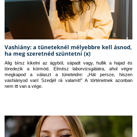
Vashiány: a tüneteknél mélyebbre kell ásnod,
ha meg szeretnéd szüntetni (x)
Alig bírsz kikelni az ágyból, sápadt vagy, hullik a hajad és 
töredezik a körmöd. Elmész laborvizsgálatra, ahol végre 
megkapod a választ a tüneteidre: „Hát persze, hiszen 
vashiányod van! Szedjél rá valamit!” A történetnek azonban 
nem itt van a vége.