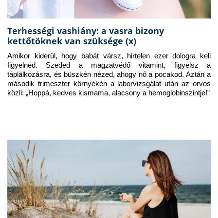
Terhességi vashiány: a vasra bizony
kettőtöknek van szüksége (x)
Amikor kiderül, hogy babát vársz, hirtelen ezer dologra kell 
figyelned. Szeded a magzatvédő vitamint, figyelsz a 
táplálkozásra, és büszkén nézed, ahogy nő a pocakod. Aztán a 
második trimeszter környékén a laborvizsgálat után az orvos 
közli: „Hoppá, kedves kismama, alacsony a hemoglobinszintje!”