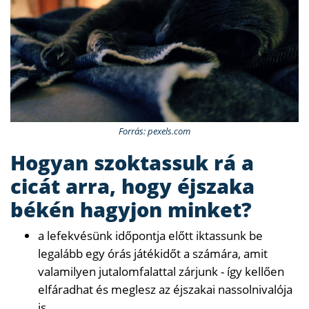
Forrás: pexels.com
Hogyan szoktassuk rá a
cicát arra, hogy éjszaka
békén hagyjon minket?
a lefekvésünk időpontja előtt iktassunk be
legalább egy órás játékidőt a számára, amit
valamilyen jutalomfalattal zárjunk - így kellően
elfáradhat és meglesz az éjszakai nassolnivalója
is