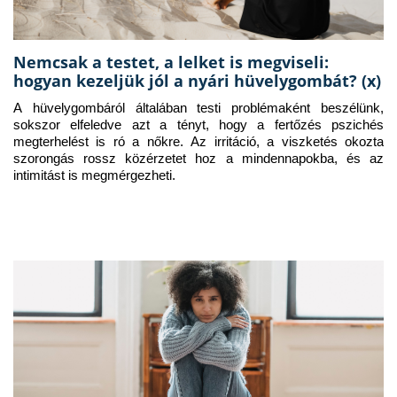
Nemcsak a testet, a lelket is megviseli:
hogyan kezeljük jól a nyári hüvelygombát? (x)
A hüvelygombáról általában testi problémaként beszélünk, 
sokszor elfeledve azt a tényt, hogy a fertőzés pszichés 
megterhelést is ró a nőkre. Az irritáció, a viszketés okozta 
szorongás rossz közérzetet hoz a mindennapokba, és az 
intimitást is megmérgezheti.