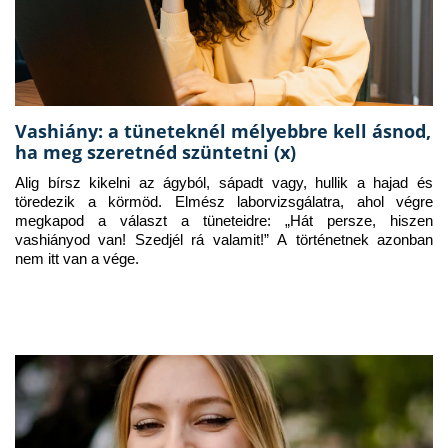
Vashiány: a tüneteknél mélyebbre kell ásnod,
ha meg szeretnéd szüntetni (x)
Alig bírsz kikelni az ágyból, sápadt vagy, hullik a hajad és 
töredezik a körmöd. Elmész laborvizsgálatra, ahol végre 
megkapod a választ a tüneteidre: „Hát persze, hiszen 
vashiányod van! Szedjél rá valamit!” A történetnek azonban 
nem itt van a vége.