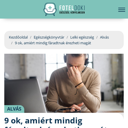
hirdetés
LELKI EGÉSZSÉG
Bejelentkezés
EGÉSZSÉGKÖNYVTÁR
Kezdőoldal
Egészségkönyvtár
Lelki egészség
Alvás
9 ok, amiért mindig fáradtnak érezheti magát
BETEGSÉGKALAUZ
ÜGYELETKERESŐ
ORVOS VÁLASZOL
ORVOSKERESŐ
ALVÁS
9 ok, amiért mindig