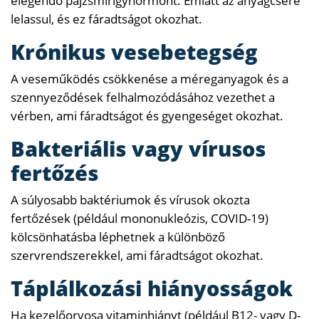
elegendő pajzsmirigyhormont. Emiatt az anyagcsere
lelassul, és ez fáradtságot okozhat.
Krónikus vesebetegség
A veseműködés csökkenése a méreganyagok és a
szennyeződések felhalmozódásához vezethet a
vérben, ami fáradtságot és gyengeséget okozhat.
Bakteriális vagy vírusos
fertőzés
A súlyosabb baktériumok és vírusok okozta
fertőzések (például mononukleózis, COVID-19)
kölcsönhatásba léphetnek a különböző
szervrendszerekkel, ami fáradtságot okozhat.
Táplálkozási hiányosságok
Ha kezelőorvosa vitaminhiányt (például B12- vagy D-