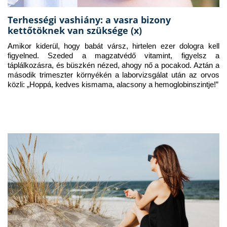
Terhességi vashiány: a vasra bizony
kettőtöknek van szüksége (x)
Amikor kiderül, hogy babát vársz, hirtelen ezer dologra kell 
figyelned. Szeded a magzatvédő vitamint, figyelsz a 
táplálkozásra, és büszkén nézed, ahogy nő a pocakod. Aztán a 
második trimeszter környékén a laborvizsgálat után az orvos 
közli: „Hoppá, kedves kismama, alacsony a hemoglobinszintje!”