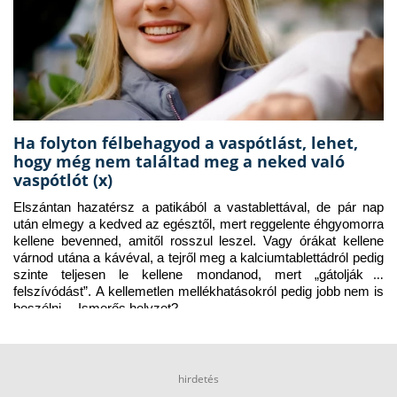
Ha folyton félbehagyod a vaspótlást, lehet,
hogy még nem találtad meg a neked való
vaspótlót (x)
Elszántan hazatérsz a patikából a vastablettával, de pár nap 
után elmegy a kedved az egésztől, mert reggelente éhgyomorra 
kellene bevenned, amitől rosszul leszel. Vagy órákat kellene 
várnod utána a kávéval, a tejről meg a kalciumtablettádról pedig 
szinte teljesen le kellene mondanod, mert „gátolják a 
felszívódást”. A kellemetlen mellékhatásokról pedig jobb nem is 
beszélni… Ismerős helyzet?
hirdetés