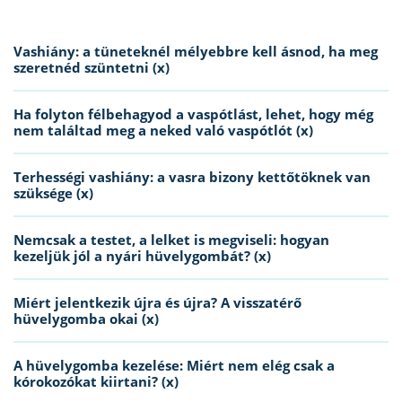
Vashiány: a tüneteknél mélyebbre kell ásnod, ha meg
szeretnéd szüntetni (x)
Ha folyton félbehagyod a vaspótlást, lehet, hogy még
nem találtad meg a neked való vaspótlót (x)
Terhességi vashiány: a vasra bizony kettőtöknek van
szüksége (x)
Nemcsak a testet, a lelket is megviseli: hogyan
kezeljük jól a nyári hüvelygombát? (x)
Miért jelentkezik újra és újra? A visszatérő
hüvelygomba okai (x)
A hüvelygomba kezelése: Miért nem elég csak a
kórokozókat kiirtani? (x)