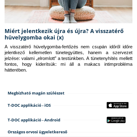
Miért jelentkezik újra és újra? A visszatérő
hüvelygomba okai (x)
A visszatérő hüvelygomba-fertőzés nem csupán időről időre 
jelentkező kellemetlen tünetegyüttes, hanem a szervezet 
jelzése: valami „elromlott” a testünkben. A tünetenyhítés mellett 
fontos, hogy kiderítsük: mi áll a makacs intimprobléma 
hátterében.
Megbízható magán szülészet
T-DOC applikáció - iOS
T-DOC applikáció - Android
Országos orvosi ügyeletkereső