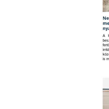
Ne
me
ny
A h
bes
fer
irr
köz
is 