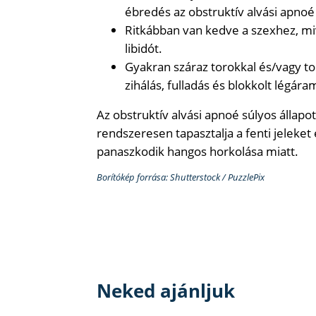
ébredés az obstruktív alvási apnoé 
Ritkábban van kedve a szexhez, miv
libidót.
Gyakran száraz torokkal és/vagy to
zihálás, fulladás és blokkolt légára
Az obstruktív alvási apnoé súlyos állapo
rendszeresen tapasztalja a fenti jeleke
panaszkodik hangos horkolása miatt.
Borítókép forrása: Shutterstock / PuzzlePix
Neked ajánljuk