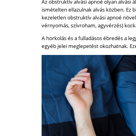
Az obstruktív alvási apnoé olyan alvási
ismételten ellazulnak alvás közben. Ez bl
kezeletlen obstruktív alvási apnoé növel
vérnyomás, szívroham, agyvérzés) kock
A horkolás és a fulladásos ébredés a leg
egyéb jelei meglepetést okozhatnak. Eze