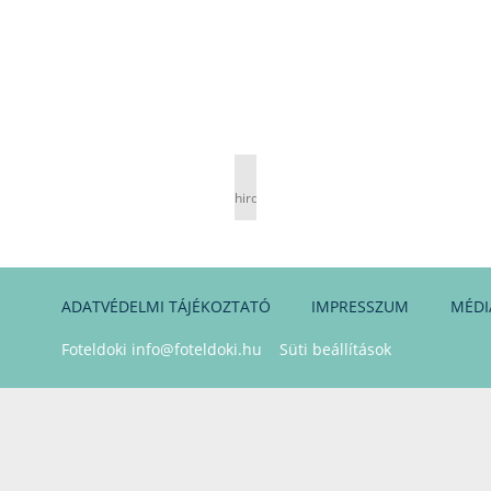
hirdetés
ADATVÉDELMI TÁJÉKOZTATÓ
IMPRESSZUM
MÉDI
Foteldoki
info@foteldoki.hu
Süti beállítások