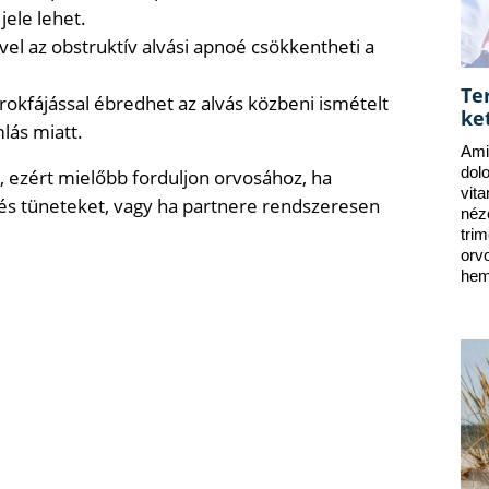
jele lehet.
el az obstruktív alvási apnoé csökkentheti a
Te
rokfájással ébredhet az alvás közbeni ismételt
ke
mlás miatt.
Ami
dol
t, ezért mielőbb forduljon orvosához, ha
vit
t és tüneteket, vagy ha partnere rendszeresen
néz
tri
orv
hem