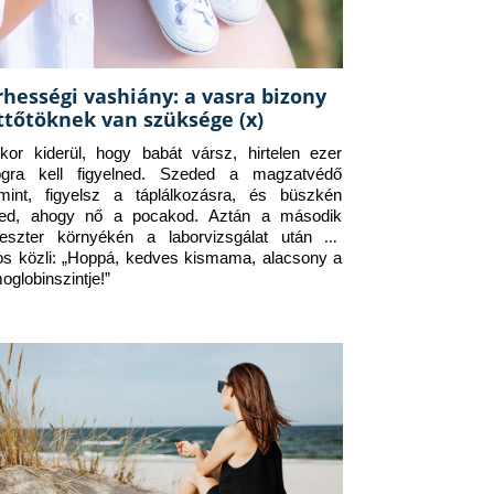
rhességi vashiány: a vasra bizony
ttőtöknek van szüksége (x)
kor kiderül, hogy babát vársz, hirtelen ezer 
ogra kell figyelned. Szeded a magzatvédő 
amint, figyelsz a táplálkozásra, és büszkén 
ed, ahogy nő a pocakod. Aztán a második 
meszter környékén a laborvizsgálat után az 
os közli: „Hoppá, kedves kismama, alacsony a 
oglobinszintje!”