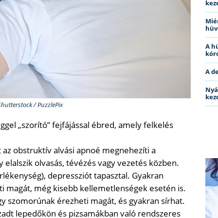
kez
Miér
hüv
A h
kóro
A d
Nyá
kez
Shutterstock / PuzzlePix
ggel „szorító” fejfájással ébred, amely felkelés
 az obstruktív alvási apnoé megnehezíti a
y elalszik olvasás, tévézés vagy vezetés közben.
rlékenység), depressziót tapasztal. Gyakran
i magát, még kisebb kellemetlenségek esetén is.
gy szomorúnak érezheti magát, és gyakran sírhat.
zzadt lepedőkön és pizsamákban való rendszeres