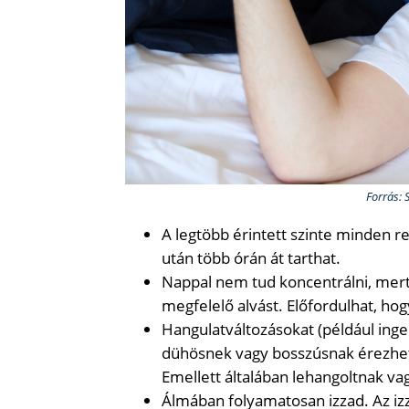
Forrás: 
A legtöbb érintett szinte minden re
után több órán át tarthat.
Nappal nem tud koncentrálni, mert
megfelelő alvást. Előfordulhat, hog
Hangulatváltozásokat (például inge
dühösnek vagy bosszúsnak érezhet
Emellett általában lehangoltnak va
Álmában folyamatosan izzad. Az i