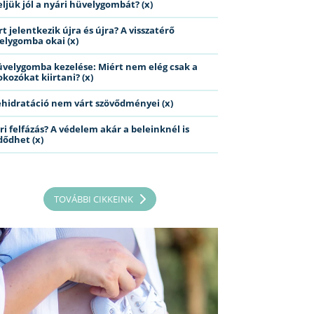
eljük jól a nyári hüvelygombát? (x)
t jelentkezik újra és újra? A visszatérő
elygomba okai (x)
üvelygomba kezelése: Miért nem elég csak a
kozókat kiirtani? (x)
ehidratáció nem várt szövődményei (x)
ri felfázás? A védelem akár a beleinknél is
dődhet (x)
TOVÁBBI CIKKEINK