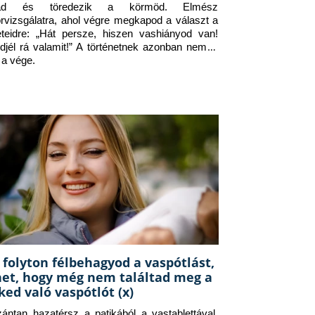
jad és töredezik a körmöd. Elmész 
orvizsgálatra, ahol végre megkapod a választ a 
eteidre: „Hát persze, hiszen vashiányod van! 
djél rá valamit!” A történetnek azonban nem itt 
 a vége.
 folyton félbehagyod a vaspótlást,
het, hogy még nem találtad meg a
ked való vaspótlót (x)
zántan hazatérsz a patikából a vastablettával, 