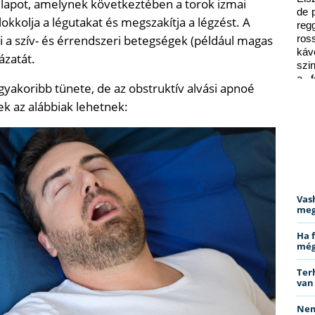
 állapot, amelynek következtében a torok izmai
de 
okkolja a légutakat és megszakítja a légzést. A
reg
i a szív- és érrendszeri betegségek (például magas
ros
káv
ázatát.
szi
a f
gyakoribb tünete, de az obstruktív alvási apnoé
ped
k az alábbiak lehetnek:
Vas
meg
Ha 
még
Ter
van
Nem