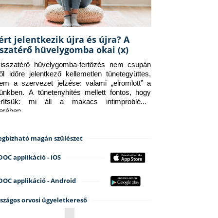
ért jelentkezik újra és újra? A
sszatérő hüvelygomba okai (x)
isszatérő hüvelygomba-fertőzés nem csupán 
ről időre jelentkező kellemetlen tünetegyüttes, 
em a szervezet jelzése: valami „elromlott” a 
tünkben. A tünetenyhítés mellett fontos, hogy 
erítsük: mi áll a makacs intimprobléma 
terében.
gbízható magán szülészet
DOC applikáció - iOS
DOC applikáció - Android
szágos orvosi ügyeletkereső