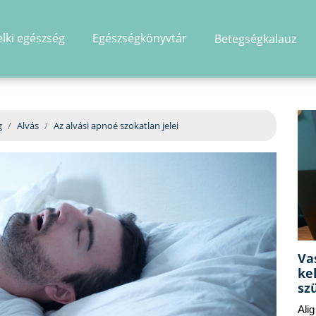
elki egészség
Egészségkönyvtár
Betegségkalauz
hirdetés
g
Alvás
Az alvási apnoé szokatlan jelei
Va
ke
sz
Ali