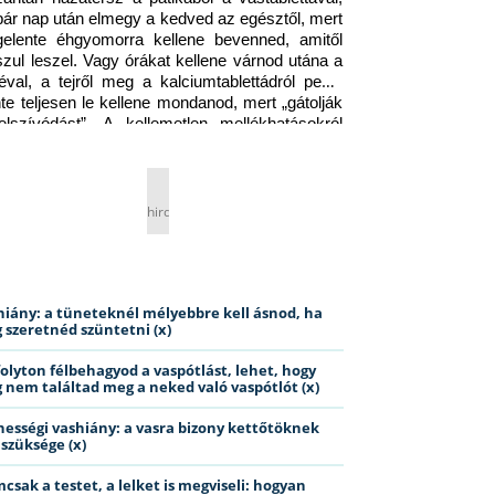
pár nap után elmegy a kedved az egésztől, mert 
gelente éhgyomorra kellene bevenned, amitől 
szul leszel. Vagy órákat kellene várnod utána a 
éval, a tejről meg a kalciumtablettádról pedig 
nte teljesen le kellene mondanod, mert „gátolják 
elszívódást”. A kellemetlen mellékhatásokról 
ig jobb nem is beszélni… Ismerős helyzet?
hirdetés
hiány: a tüneteknél mélyebbre kell ásnod, ha
 szeretnéd szüntetni (x)
folyton félbehagyod a vaspótlást, lehet, hogy
 nem találtad meg a neked való vaspótlót (x)
hességi vashiány: a vasra bizony kettőtöknek
 szüksége (x)
csak a testet, a lelket is megviseli: hogyan