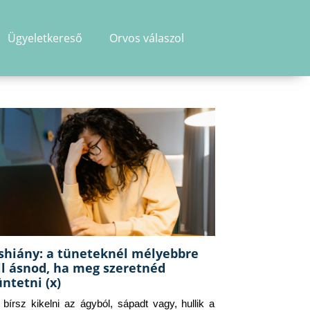
Ügyeletkereső
Orvos válaszol
shiány: a tüneteknél mélyebbre
ll ásnod, ha meg szeretnéd
üntetni (x)
g bírsz kikelni az ágyból, sápadt vagy, hullik a 