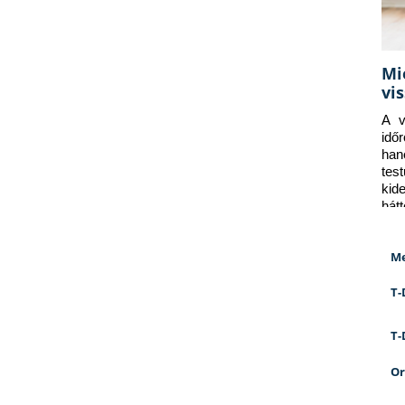
Mi
vi
A v
idő
han
tes
kid
hát
Me
T-
T-
Or