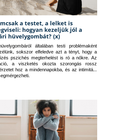
mcsak a testet, a lelket is
gviseli: hogyan kezeljük jól a
ári hüvelygombát? (x)
üvelygombáról általában testi problémaként 
zélünk, sokszor elfeledve azt a tényt, hogy a 
tőzés pszichés megterhelést is ró a nőkre. Az 
itáció, a viszketés okozta szorongás rossz 
érzetet hoz a mindennapokba, és az intimitást 
megmérgezheti.