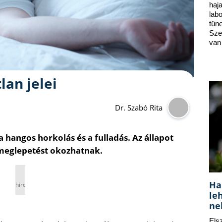
ha
lab
tün
Sze
van
lan jelei
Dr. Szabó Rita
a hangos horkolás és a fulladás. Az állapot
 meglepetést okozhatnak.
Ha
hirdetés
le
ne
Els