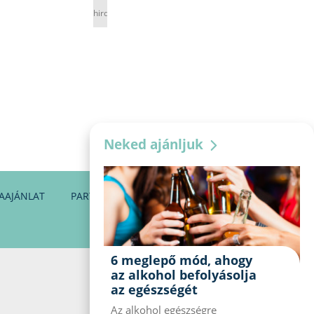
hirdetés
Neked ajánljuk
AAJÁNLAT
PARTNEREINK
KAPCSOLAT
6 meglepő mód, ahogy
az alkohol befolyásolja
az egészségét
Az alkohol egészségre