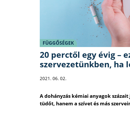
FÜGGŐSÉGEK
20 perctől egy évig – e
szervezetünkben, ha le
2021. 06. 02.
A dohányzás kémiai anyagok százait 
tüdőt, hanem a szívet és más szervein