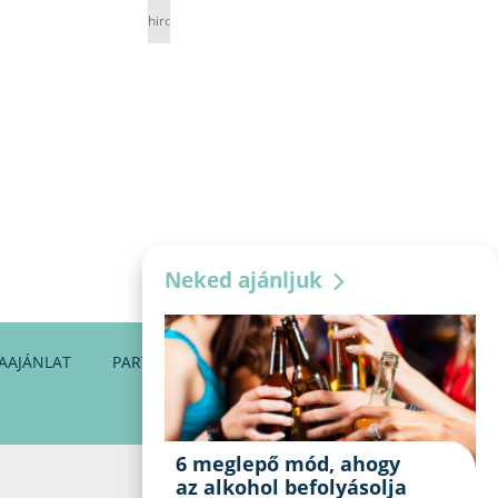
hirdetés
Neked ajánljuk
AAJÁNLAT
PARTNEREINK
KAPCSOLAT
6 meglepő mód, ahogy
az alkohol befolyásolja