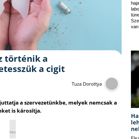
ha
lab
tün
Sze
van
z történik a
tesszük a cigit
Tuza Dorottya
juttatja a szervezetünkbe, melyek nemcsak a
ket is károsítja.
Ha
le
ne
hirdetés
Els