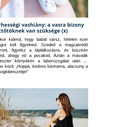
rhességi vashiány: a vasra bizony
ttőtöknek van szüksége (x)
kor kiderül, hogy babát vársz, hirtelen ezer 
ogra kell figyelned. Szeded a magzatvédő 
amint, figyelsz a táplálkozásra, és büszkén 
ed, ahogy nő a pocakod. Aztán a második 
meszter környékén a laborvizsgálat után az 
os közli: „Hoppá, kedves kismama, alacsony a 
oglobinszintje!”