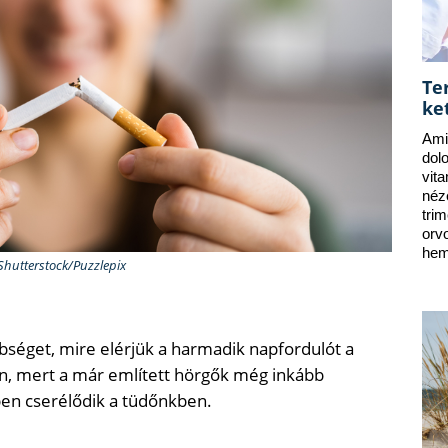
Te
ke
Ami
dol
vit
néz
tri
orv
hem
 Shutterstock/Puzzlepix
bséget, mire elérjük a harmadik napfordulót a
n, mert a már említett hörgők még inkább
en cserélődik a tüdőnkben.