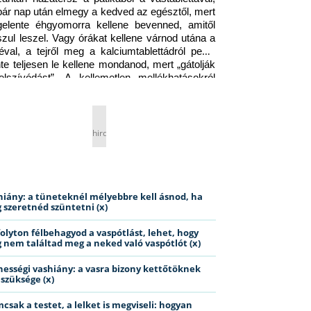
pár nap után elmegy a kedved az egésztől, mert 
gelente éhgyomorra kellene bevenned, amitől 
szul leszel. Vagy órákat kellene várnod utána a 
éval, a tejről meg a kalciumtablettádról pedig 
nte teljesen le kellene mondanod, mert „gátolják 
elszívódást”. A kellemetlen mellékhatásokról 
ig jobb nem is beszélni… Ismerős helyzet?
hirdetés
hiány: a tüneteknél mélyebbre kell ásnod, ha
 szeretnéd szüntetni (x)
folyton félbehagyod a vaspótlást, lehet, hogy
 nem találtad meg a neked való vaspótlót (x)
hességi vashiány: a vasra bizony kettőtöknek
 szüksége (x)
csak a testet, a lelket is megviseli: hogyan