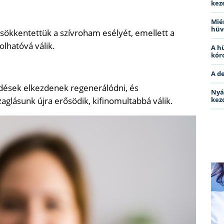
kez
Miér
hüv
csökkentettük a szívroham esélyét, emellett a
olhatóvá válik.
A h
kóro
A d
dések elkezdenek regenerálódni, és
Nyá
zaglásunk újra erősödik, kifinomultabbá válik.
kez