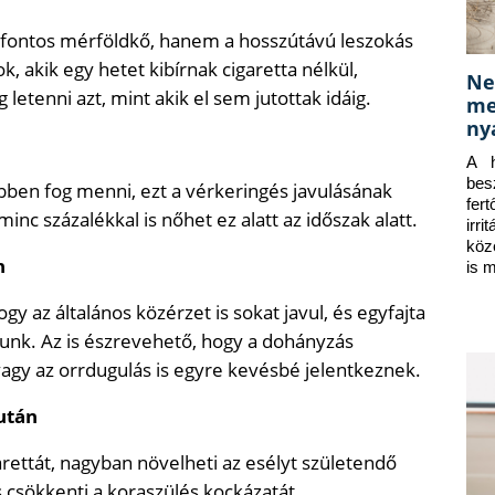
fontos mérföldkő, hanem a hosszútávú leszokás
, akik egy hetet kibírnak cigaretta nélkül,
Ne
 letenni azt, mint akik el sem jutottak idáig.
me
ny
A h
bes
bben fog menni, ezt a vérkeringés javulásának
fer
c százalékkal is nőhet ez alatt az időszak alatt.
irr
köz
n
is 
gy az általános közérzet is sokat javul, és egyfajta
atunk. Az is észrevehető, hogy a dohányzás
vagy az orrdugulás is egyre kevésbé jelentkeznek.
után
arettát, nagyban növelheti az esélyt születendő
csökkenti a koraszülés kockázatát.