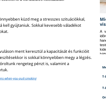
Mi
könnyebben küzd meg a stresszes szituációkkal,
vi
rá kell gyújtaniuk. Sokkal kevesebb váladékot
okat.
A v
idő
han
tes
kid
vuláson ment keresztül a kapacitását és funkcióit
hát
eszítésekkor is sokkal könnyebben megy a légzés.
roltunk rengeteg pénzt is, valamint a
Me
vtuk.
T-
ens-when-you-quit-smoking
T-
Or