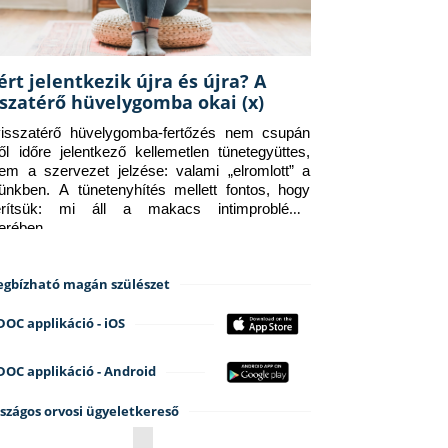
ért jelentkezik újra és újra? A
sszatérő hüvelygomba okai (x)
isszatérő hüvelygomba-fertőzés nem csupán 
ről időre jelentkező kellemetlen tünetegyüttes, 
em a szervezet jelzése: valami „elromlott” a 
tünkben. A tünetenyhítés mellett fontos, hogy 
erítsük: mi áll a makacs intimprobléma 
terében.
gbízható magán szülészet
DOC applikáció - iOS
DOC applikáció - Android
szágos orvosi ügyeletkereső