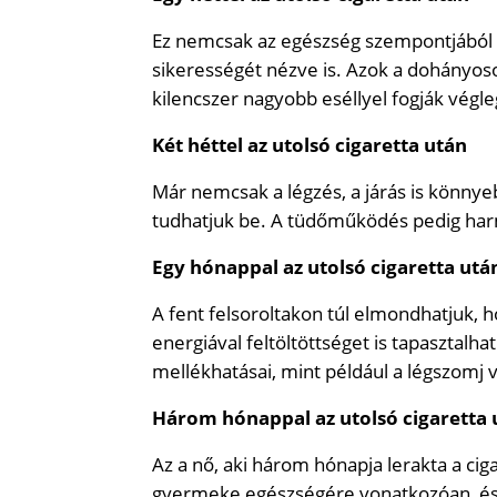
Ez nemcsak az egészség szempontjából 
sikerességét nézve is. Azok a dohányosok
kilencszer nagyobb eséllyel fogják végleg
Két héttel az utolsó cigaretta után
Már nemcsak a légzés, a járás is könnye
tudhatjuk be. A tüdőműködés pedig harmin
Egy hónappal az utolsó cigaretta utá
A fent felsoroltakon túl elmondhatjuk, ho
energiával feltöltöttséget is tapasztalh
mellékhatásai, mint például a légszomj 
Három hónappal az utolsó cigaretta 
Az a nő, aki három hónapja lerakta a cig
gyermeke egészségére vonatkozóan, és 