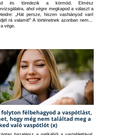
jad és töredezik a körmöd. Elmész 
orvizsgálatra, ahol végre megkapod a választ a 
eteidre: „Hát persze, hiszen vashiányod van! 
djél rá valamit!” A történetnek azonban nem itt 
 a vége.
 folyton félbehagyod a vaspótlást,
het, hogy még nem találtad meg a
ked való vaspótlót (x)
zántan hazatérsz a patikából a vastablettával, 