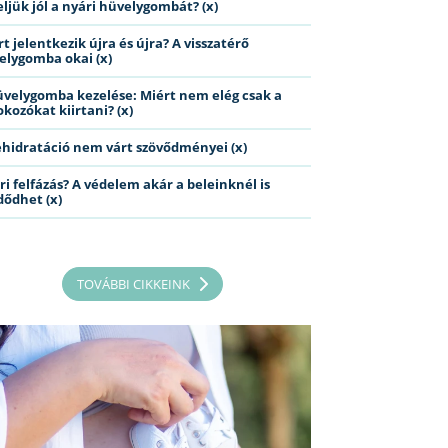
eljük jól a nyári hüvelygombát? (x)
t jelentkezik újra és újra? A visszatérő
elygomba okai (x)
üvelygomba kezelése: Miért nem elég csak a
kozókat kiirtani? (x)
ehidratáció nem várt szövődményei (x)
ri felfázás? A védelem akár a beleinknél is
dődhet (x)
TOVÁBBI CIKKEINK