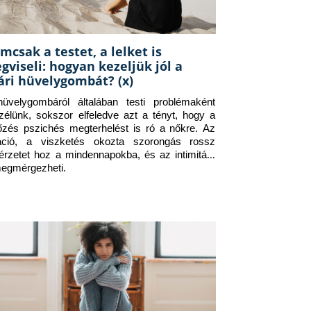
mcsak a testet, a lelket is
gviseli: hogyan kezeljük jól a
ári hüvelygombát? (x)
üvelygombáról általában testi problémaként 
zélünk, sokszor elfeledve azt a tényt, hogy a 
tőzés pszichés megterhelést is ró a nőkre. Az 
itáció, a viszketés okozta szorongás rossz 
érzetet hoz a mindennapokba, és az intimitást 
megmérgezheti.