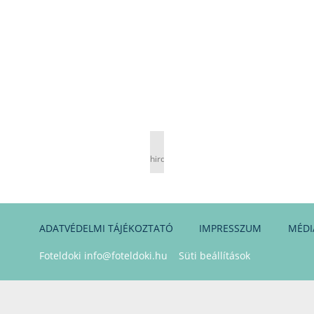
hirdetés
ADATVÉDELMI TÁJÉKOZTATÓ
IMPRESSZUM
MÉDI
Foteldoki
info@foteldoki.hu
Süti beállítások