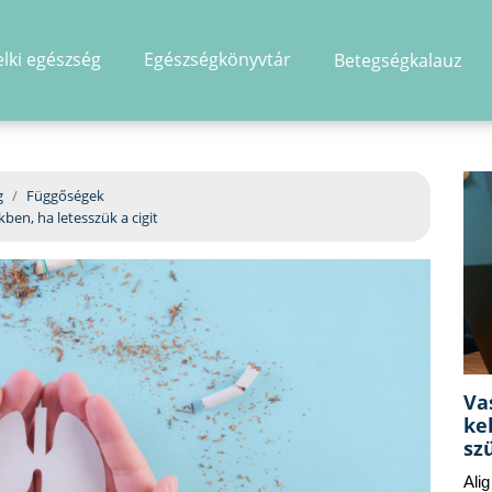
elki egészség
Egészségkönyvtár
Betegségkalauz
hirdetés
g
Függőségek
kben, ha letesszük a cigit
Va
ke
sz
Ali