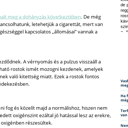
de 
reg
halt meg a dohányzás következtében
. De még
ros
káv
ancsolhatunk, letehetjük a cigarettát, mert van
szi
egészséggel kapcsolatos „állomásai” vannak a
a f
ped
kezdődnek. A vérnyomás és a pulzus visszaáll a
álható rostok ismét mozogni kezdenek, amelyek
nek való kitettség miatt. Ezek a rostok fontos
Vas
 védekezésben.
meg
Ha 
még
ni fog és közelít majd a normálishoz, hiszen nem
Ter
dett oxigénszint ezáltal jó hatással lesz az erekre,
van
 oxigénben részesültek.
Nem