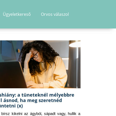
Ügyeletkereső
Orvos válaszol
shiány: a tüneteknél mélyebbre
ll ásnod, ha meg szeretnéd
üntetni (x)
g bírsz kikelni az ágyból, sápadt vagy, hullik a 