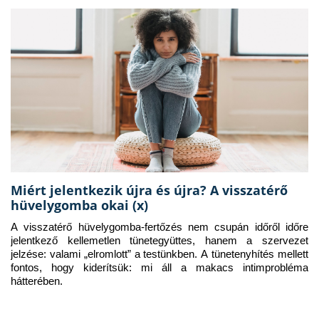
Miért jelentkezik újra és újra? A visszatérő
hüvelygomba okai (x)
A visszatérő hüvelygomba-fertőzés nem csupán időről időre 
jelentkező kellemetlen tünetegyüttes, hanem a szervezet 
jelzése: valami „elromlott” a testünkben. A tünetenyhítés mellett 
fontos, hogy kiderítsük: mi áll a makacs intimprobléma 
hátterében.