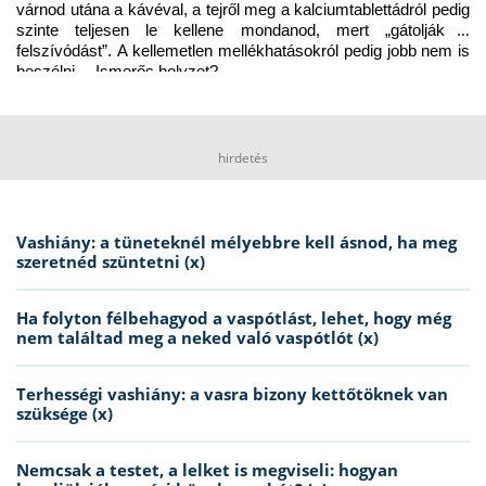
várnod utána a kávéval, a tejről meg a kalciumtablettádról pedig 
szinte teljesen le kellene mondanod, mert „gátolják a 
felszívódást”. A kellemetlen mellékhatásokról pedig jobb nem is 
beszélni… Ismerős helyzet?
hirdetés
Vashiány: a tüneteknél mélyebbre kell ásnod, ha meg
szeretnéd szüntetni (x)
Ha folyton félbehagyod a vaspótlást, lehet, hogy még
nem találtad meg a neked való vaspótlót (x)
Terhességi vashiány: a vasra bizony kettőtöknek van
szüksége (x)
Nemcsak a testet, a lelket is megviseli: hogyan