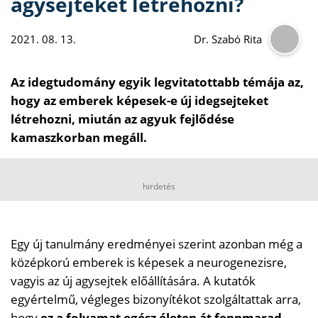
agysejteket létrehozni?
2021. 08. 13.
Dr. Szabó Rita
Az idegtudomány egyik legvitatottabb témája az,
hogy az emberek képesek-e új idegsejteket
létrehozni, miután az agyuk fejlődése
kamaszkorban megáll.
hirdetés
Egy új tanulmány eredményei szerint azonban még a
középkorú emberek is képesek a neurogenezisre,
vagyis az új agysejtek előállítására. A kutatók
egyértelmű, végleges bizonyítékot szolgáltattak arra,
hogy
ez a folyamat egész életen át fennmarad
.