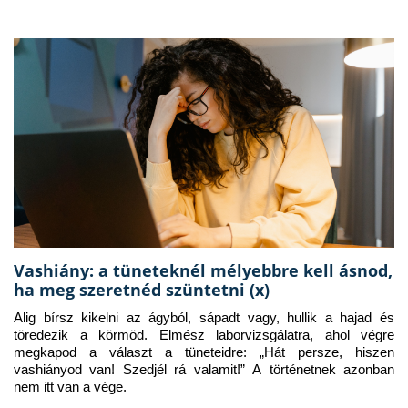
Vashiány: a tüneteknél mélyebbre kell ásnod,
ha meg szeretnéd szüntetni (x)
Alig bírsz kikelni az ágyból, sápadt vagy, hullik a hajad és 
töredezik a körmöd. Elmész laborvizsgálatra, ahol végre 
megkapod a választ a tüneteidre: „Hát persze, hiszen 
vashiányod van! Szedjél rá valamit!” A történetnek azonban 
nem itt van a vége.