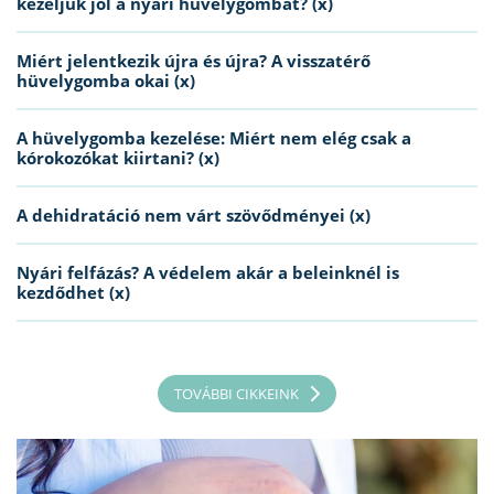
kezeljük jól a nyári hüvelygombát? (x)
Miért jelentkezik újra és újra? A visszatérő
hüvelygomba okai (x)
A hüvelygomba kezelése: Miért nem elég csak a
kórokozókat kiirtani? (x)
A dehidratáció nem várt szövődményei (x)
Nyári felfázás? A védelem akár a beleinknél is
kezdődhet (x)
TOVÁBBI CIKKEINK