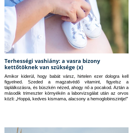
Terhességi vashiány: a vasra bizony
kettőtöknek van szüksége (x)
Amikor kiderül, hogy babát vársz, hirtelen ezer dologra kell 
figyelned. Szeded a magzatvédő vitamint, figyelsz a 
táplálkozásra, és büszkén nézed, ahogy nő a pocakod. Aztán a 
második trimeszter környékén a laborvizsgálat után az orvos 
közli: „Hoppá, kedves kismama, alacsony a hemoglobinszintje!”