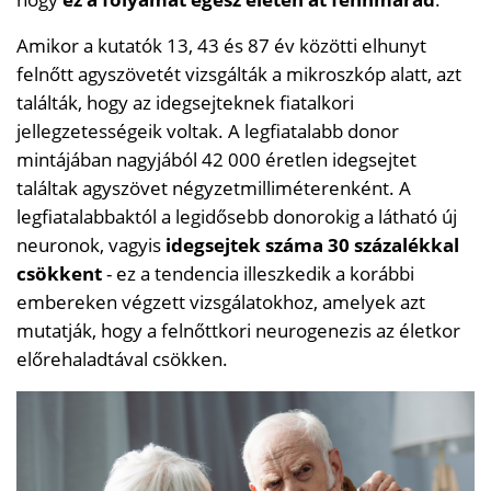
Amikor a kutatók 13, 43 és 87 év közötti elhunyt
felnőtt agyszövetét vizsgálták a mikroszkóp alatt, azt
találták, hogy az idegsejteknek fiatalkori
jellegzetességeik voltak. A legfiatalabb donor
mintájában nagyjából 42 000 éretlen idegsejtet
találtak agyszövet négyzetmilliméterenként. A
legfiatalabbaktól a legidősebb donorokig a látható új
neuronok, vagyis
idegsejtek száma 30 százalékkal
csökkent
- ez a tendencia illeszkedik a korábbi
embereken végzett vizsgálatokhoz, amelyek azt
mutatják, hogy a felnőttkori neurogenezis az életkor
előrehaladtával csökken.