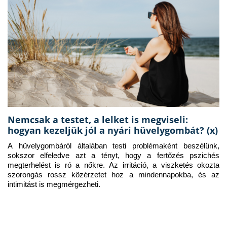
Nemcsak a testet, a lelket is megviseli:
hogyan kezeljük jól a nyári hüvelygombát? (x)
A hüvelygombáról általában testi problémaként beszélünk, 
sokszor elfeledve azt a tényt, hogy a fertőzés pszichés 
megterhelést is ró a nőkre. Az irritáció, a viszketés okozta 
szorongás rossz közérzetet hoz a mindennapokba, és az 
intimitást is megmérgezheti.