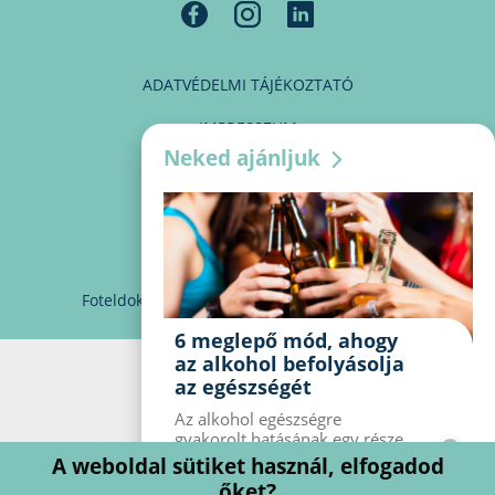
ADATVÉDELMI TÁJÉKOZTATÓ
IMPRESSZUM
Neked ajánljuk
MÉDIAAJÁNLAT
PARTNEREINK
KAPCSOLAT
Foteldoki
info@foteldoki.hu
Süti beállítások
6 meglepő mód, ahogy
az alkohol befolyásolja
az egészségét
Az alkohol egészségre
gyakorolt ​​hatásának egy része
jól ismert, mások azonban
A weboldal sütiket használ, elfogadod
meglepők lehetnek. Van hat
őket?