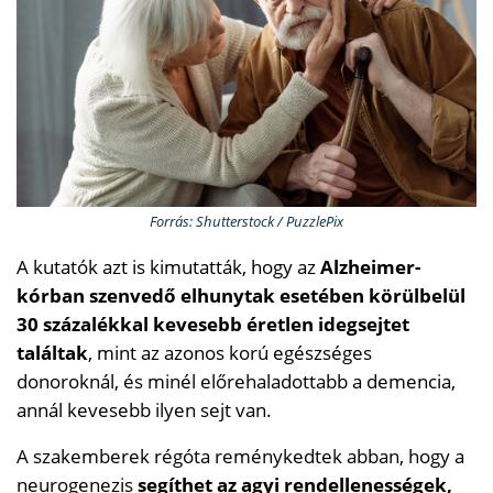
Forrás: Shutterstock / PuzzlePix
A kutatók azt is kimutatták, hogy az
Alzheimer-
kórban szenvedő elhunytak esetében körülbelül
30 százalékkal kevesebb éretlen idegsejtet
találtak
, mint az azonos korú egészséges
donoroknál, és minél előrehaladottabb a demencia,
annál kevesebb ilyen sejt van.
A szakemberek régóta reménykedtek abban, hogy a
neurogenezis
segíthet az agyi rendellenességek,