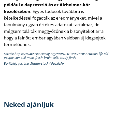
például a depresszió és az Alzheimer-kór
kezelésében
. Egyes tudósok továbbra is
kételkedéssel fogadták az eredményeket, mivel a
tanulmány ugyan értékes adatokat tartalmaz, de
mégsem találták meggyőzőnek a bizonyítékot arra,
hogy a felnőtt ember agyában valóban új idegsejtek
termelődnek.
Forrás: https://www.sciencemag.org/news/2019/03/new-neurons-life-old-
people-can-still-make-fresh-brain-cells-study-finds
Borítókép forrása: Shutterstock / PuzzlePix
Neked ajánljuk