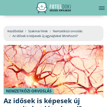
hirdetés
LELKI EGÉSZSÉG
Bejelentkezés
EGÉSZSÉGKÖNYVTÁR
Kezdőoldal
Szakmai hírek
Nemzetközi orvoslás
Az idősek is képesek új agysejteket létrehozni?
BETEGSÉGKALAUZ
ÜGYELETKERESŐ
ORVOS VÁLASZOL
ORVOSKERESŐ
NEMZETKÖZI ORVOSLÁS
Az idősek is képesek új