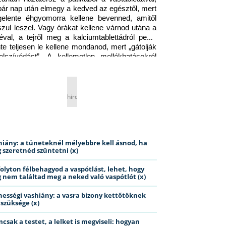
pár nap után elmegy a kedved az egésztől, mert 
gelente éhgyomorra kellene bevenned, amitől 
szul leszel. Vagy órákat kellene várnod utána a 
éval, a tejről meg a kalciumtablettádról pedig 
nte teljesen le kellene mondanod, mert „gátolják 
elszívódást”. A kellemetlen mellékhatásokról 
ig jobb nem is beszélni… Ismerős helyzet?
hirdetés
hiány: a tüneteknél mélyebbre kell ásnod, ha
 szeretnéd szüntetni (x)
folyton félbehagyod a vaspótlást, lehet, hogy
 nem találtad meg a neked való vaspótlót (x)
hességi vashiány: a vasra bizony kettőtöknek
 szüksége (x)
csak a testet, a lelket is megviseli: hogyan