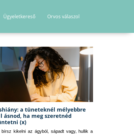
Ügyeletkereső
Orvos válaszol
shiány: a tüneteknél mélyebbre
ll ásnod, ha meg szeretnéd
üntetni (x)
g bírsz kikelni az ágyból, sápadt vagy, hullik a 