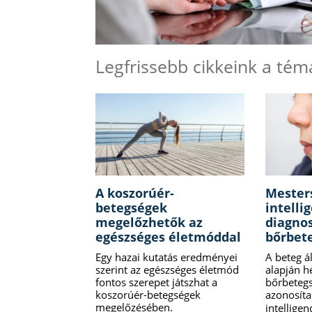
Legfrissebb cikkeink a té
A koszorúér-
Mester
betegségek
intelli
megelőzhetők az
diagnos
egészséges életmóddal
bőrbet
Egy hazai kutatás eredményei
A beteg á
szerint az egészséges életmód
alapján h
fontos szerepet játszhat a
bőrbeteg
koszorúér-betegségek
azonosíta
megelőzésében.
intellige