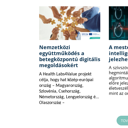
Nemzetközi
A mest
együttműködés a
intelli
betegközpontú digitális
jelezhe
megoldásokért
A szívszö
hegminták
A Health Labs4Value projekt
algoritm
célja, hogy hat közép-európai
előre jele
ország – Magyarország,
életveszé
Szlovénia, Csehország,
mint az o
Németország, Lengyelország és
Olaszország –
együttműködésével fejlessze a
betegközpontú digitális
egészségügyi megoldásokat.
TOV