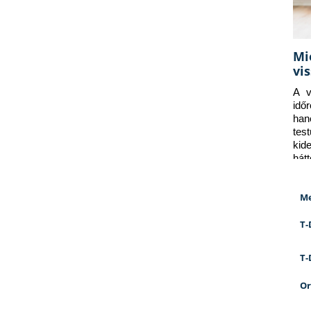
Mi
vi
A v
idő
han
tes
kid
hát
Me
T-
T-
Or