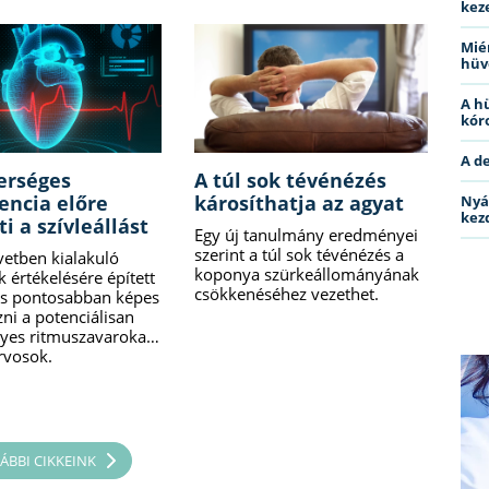
kez
Miér
hüv
A h
kóro
A d
erséges
A túl sok tévénézés
gencia előre
károsíthatja az agyat
Nyá
kez
ti a szívleállást
Egy új tanulmány eredményei
szerint a túl sok tévénézés a
vetben kialakuló
koponya szürkeállományának
 értékelésére épített
csökkenéséhez vezethet.
us pontosabban képes
zni a potenciálisan
lyes ritmuszavarokat,
rvosok.
ÁBBI CIKKEINK