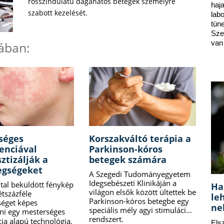
rosszindulatú daganatos betegek személyre
ha
szabott kezelését.
lab
tün
Sze
van
mában:
séges
Korszakváltó terápia a
genciával
Parkinson-kóros
ztizálják a
betegek számára
egségeket
A Szegedi Tudományegyetem
Idegsebészeti Klinikáján a
ltal beküldött fénykép
Ha
világon elsők között ültettek be
étszázféle
le
Parkinson-kóros betegbe egy
séget képes
ne
speciális mély agyi stimulációs
ni egy mesterséges
rendszert.
ncia alapú technológia
.
Els