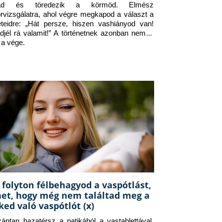
jad és töredezik a körmöd. Elmész 
orvizsgálatra, ahol végre megkapod a választ a 
eteidre: „Hát persze, hiszen vashiányod van! 
djél rá valamit!” A történetnek azonban nem itt 
 a vége.
 folyton félbehagyod a vaspótlást,
het, hogy még nem találtad meg a
ked való vaspótlót (x)
zántan hazatérsz a patikából a vastablettával, 