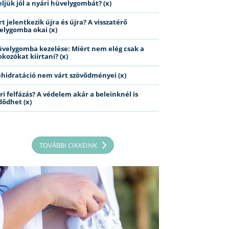
eljük jól a nyári hüvelygombát? (x)
t jelentkezik újra és újra? A visszatérő
elygomba okai (x)
üvelygomba kezelése: Miért nem elég csak a
kozókat kiirtani? (x)
ehidratáció nem várt szövődményei (x)
ri felfázás? A védelem akár a beleinknél is
dődhet (x)
TOVÁBBI CIKKEINK