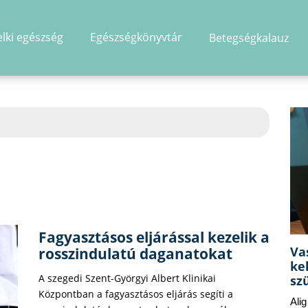
elki egészség
Egészségkönyvtár
Betegségkalauz
hirdetés
Fagyasztásos eljárással kezelik a
Va
rosszindulatú daganatokat
ke
A szegedi Szent-Györgyi Albert Klinikai
sz
Központban a fagyasztásos eljárás segíti a
Ali