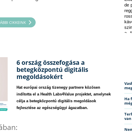
de 
reg
ros
káv
ÁBBI CIKKEINK
szi
a f
ped
6 ország összefogása a
betegközpontú digitális
megoldásokért
Vas
Hat európai ország tizenegy partnere közösen
meg
indította el a Health Labs4Value projektet, amelynek
Ha 
célja a betegközpontú digitális megoldások
még
fejlesztése az egészségügyi ágazatban.
Ter
van
mában:
Nem