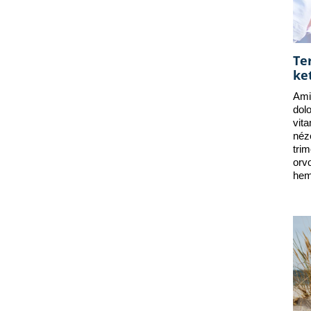
Te
ke
Ami
dol
vit
néz
tri
orv
hem