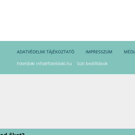
ADATVÉDELMI TÁJÉKOZTATÓ
IMPRESSZUM
MÉDI
Foteldoki
info@foteldoki.hu
Süti beállítások