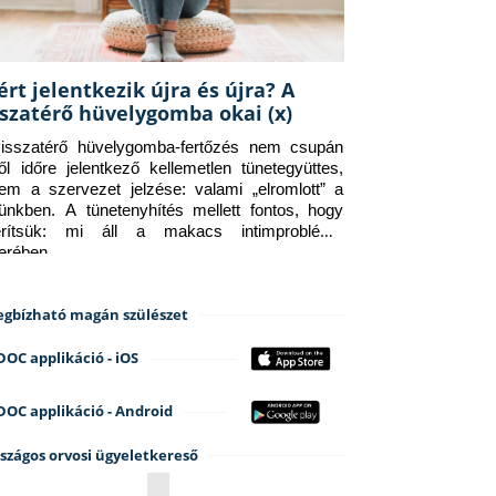
ért jelentkezik újra és újra? A
sszatérő hüvelygomba okai (x)
isszatérő hüvelygomba-fertőzés nem csupán 
ről időre jelentkező kellemetlen tünetegyüttes, 
em a szervezet jelzése: valami „elromlott” a 
tünkben. A tünetenyhítés mellett fontos, hogy 
erítsük: mi áll a makacs intimprobléma 
terében.
gbízható magán szülészet
DOC applikáció - iOS
DOC applikáció - Android
szágos orvosi ügyeletkereső