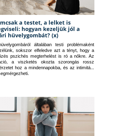
mcsak a testet, a lelket is
gviseli: hogyan kezeljük jól a
ári hüvelygombát? (x)
üvelygombáról általában testi problémaként 
zélünk, sokszor elfeledve azt a tényt, hogy a 
tőzés pszichés megterhelést is ró a nőkre. Az 
itáció, a viszketés okozta szorongás rossz 
érzetet hoz a mindennapokba, és az intimitást 
megmérgezheti.