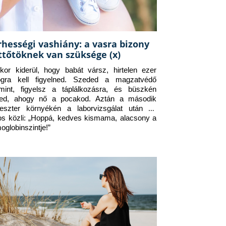
rhességi vashiány: a vasra bizony
ttőtöknek van szüksége (x)
kor kiderül, hogy babát vársz, hirtelen ezer 
ogra kell figyelned. Szeded a magzatvédő 
amint, figyelsz a táplálkozásra, és büszkén 
ed, ahogy nő a pocakod. Aztán a második 
meszter környékén a laborvizsgálat után az 
os közli: „Hoppá, kedves kismama, alacsony a 
oglobinszintje!”