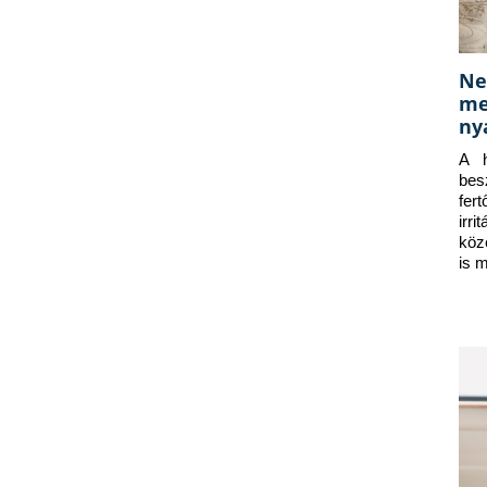
Ne
me
ny
A h
bes
fer
irr
köz
is 