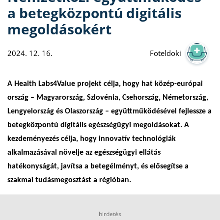
a betegközpontú digitális
megoldásokért
2024. 12. 16.
Foteldoki
A Health Labs4Value projekt célja, hogy hat közép-európai
ország – Magyarország, Szlovénia, Csehország, Németország,
Lengyelország és Olaszország – együttműködésével fejlessze a
betegközpontú digitális egészségügyi megoldásokat. A
kezdeményezés célja, hogy innovatív technológiák
alkalmazásával növelje az egészségügyi ellátás
hatékonyságát, javítsa a betegélményt, és elősegítse a
szakmai tudásmegosztást a régióban.
hirdetés