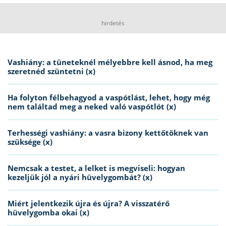
hirdetés
Vashiány: a tüneteknél mélyebbre kell ásnod, ha meg
szeretnéd szüntetni (x)
Ha folyton félbehagyod a vaspótlást, lehet, hogy még
nem találtad meg a neked való vaspótlót (x)
Terhességi vashiány: a vasra bizony kettőtöknek van
szüksége (x)
Nemcsak a testet, a lelket is megviseli: hogyan
kezeljük jól a nyári hüvelygombát? (x)
Miért jelentkezik újra és újra? A visszatérő
hüvelygomba okai (x)