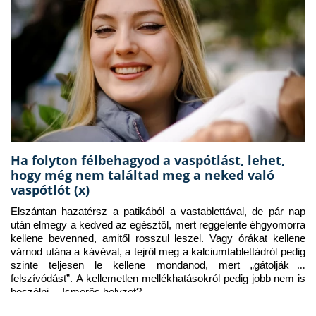
Ha folyton félbehagyod a vaspótlást, lehet,
hogy még nem találtad meg a neked való
vaspótlót (x)
Elszántan hazatérsz a patikából a vastablettával, de pár nap 
után elmegy a kedved az egésztől, mert reggelente éhgyomorra 
kellene bevenned, amitől rosszul leszel. Vagy órákat kellene 
várnod utána a kávéval, a tejről meg a kalciumtablettádról pedig 
szinte teljesen le kellene mondanod, mert „gátolják a 
felszívódást”. A kellemetlen mellékhatásokról pedig jobb nem is 
beszélni… Ismerős helyzet?