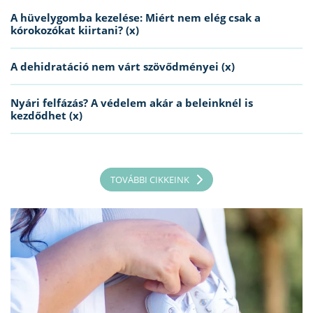
A hüvelygomba kezelése: Miért nem elég csak a
kórokozókat kiirtani? (x)
A dehidratáció nem várt szövődményei (x)
Nyári felfázás? A védelem akár a beleinknél is
kezdődhet (x)
TOVÁBBI CIKKEINK