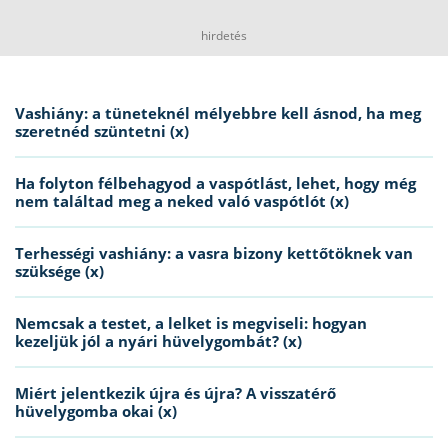
hirdetés
Vashiány: a tüneteknél mélyebbre kell ásnod, ha meg
szeretnéd szüntetni (x)
Ha folyton félbehagyod a vaspótlást, lehet, hogy még
nem találtad meg a neked való vaspótlót (x)
Terhességi vashiány: a vasra bizony kettőtöknek van
szüksége (x)
Nemcsak a testet, a lelket is megviseli: hogyan
kezeljük jól a nyári hüvelygombát? (x)
Miért jelentkezik újra és újra? A visszatérő
hüvelygomba okai (x)