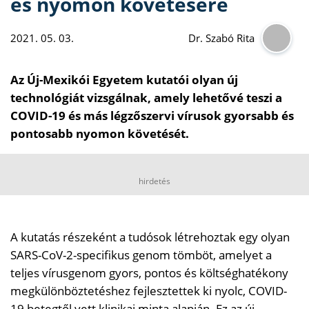
és nyomon követésére
2021. 05. 03.
Dr. Szabó Rita
Az Új-Mexikói Egyetem kutatói olyan új
technológiát vizsgálnak, amely lehetővé teszi a
COVID-19 és más légzőszervi vírusok gyorsabb és
pontosabb nyomon követését.
hirdetés
A kutatás részeként a tudósok létrehoztak egy olyan
SARS-CoV-2-specifikus genom tömböt, amelyet a
teljes vírusgenom gyors, pontos és költséghatékony
megkülönböztetéshez fejlesztettek ki nyolc, COVID-
19 betegtől vett klinikai minta alapján. Ez az új