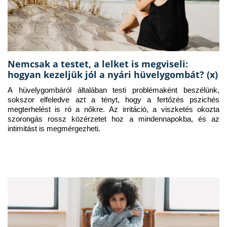
Nemcsak a testet, a lelket is megviseli:
hogyan kezeljük jól a nyári hüvelygombát? (x)
A hüvelygombáról általában testi problémaként beszélünk, 
sokszor elfeledve azt a tényt, hogy a fertőzés pszichés 
megterhelést is ró a nőkre. Az irritáció, a viszketés okozta 
szorongás rossz közérzetet hoz a mindennapokba, és az 
intimitást is megmérgezheti.