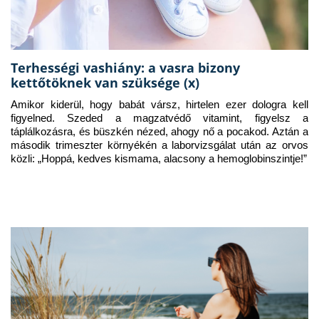
Terhességi vashiány: a vasra bizony
kettőtöknek van szüksége (x)
Amikor kiderül, hogy babát vársz, hirtelen ezer dologra kell 
figyelned. Szeded a magzatvédő vitamint, figyelsz a 
táplálkozásra, és büszkén nézed, ahogy nő a pocakod. Aztán a 
második trimeszter környékén a laborvizsgálat után az orvos 
közli: „Hoppá, kedves kismama, alacsony a hemoglobinszintje!”