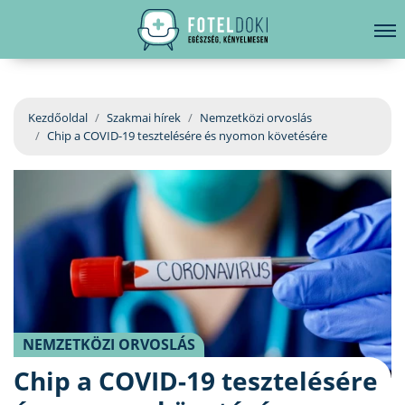
hirdetés
LELKI EGÉSZSÉG
Bejelentkezés
EGÉSZSÉGKÖNYVTÁR
Kezdőoldal
Szakmai hírek
Nemzetközi orvoslás
Chip a COVID-19 tesztelésére és nyomon követésére
BETEGSÉGKALAUZ
ÜGYELETKERESŐ
ORVOS VÁLASZOL
ORVOSKERESŐ
NEMZETKÖZI ORVOSLÁS
Chip a COVID-19 tesztelésére