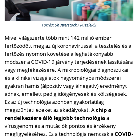
Forrás: Shutterstock / PuzzlePix
Mivel világszerte több mint 142 millió ember
fertőződött meg az új koronavírussal, a tesztelés és a
fertőzés nyomon követése a leghatékonyabb
módszer a COVID-19 járvány terjedésének lassítására
vagy megfékezésére. A mikrobiológiai diagnosztikai
és a klinikai vizsgálatok hagyományos módszerei
gyakran hamis (álpozitív vagy álnegatív) eredményt
adnak, emellett pedig időigényesek és költségesek.
Ez az új technológia azonban gyakorlatilag
megszünteti ezeket az akadályokat. A
chip a
rendelkezésre álló legjobb technológia
a
vírusgenom és a mutációk pontos és érzékeny
megfigyeléséhez. Ez a technológia nemcsak a
COVID-