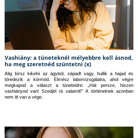
Vashiány: a tüneteknél mélyebbre kell ásnod,
ha meg szeretnéd szüntetni (x)
Alig bírsz kikelni az ágyból, sápadt vagy, hullik a hajad és 
töredezik a körmöd. Elmész laborvizsgálatra, ahol végre 
megkapod a választ a tüneteidre: „Hát persze, hiszen 
vashiányod van! Szedjél rá valamit!” A történetnek azonban 
nem itt van a vége.