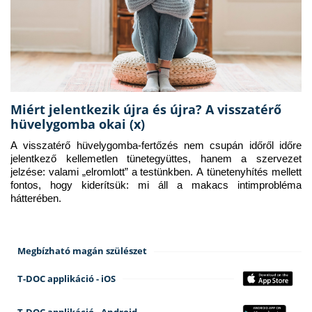
Miért jelentkezik újra és újra? A visszatérő
hüvelygomba okai (x)
A visszatérő hüvelygomba-fertőzés nem csupán időről időre 
jelentkező kellemetlen tünetegyüttes, hanem a szervezet 
jelzése: valami „elromlott” a testünkben. A tünetenyhítés mellett 
fontos, hogy kiderítsük: mi áll a makacs intimprobléma 
hátterében.
Megbízható magán szülészet
T-DOC applikáció - iOS
T-DOC applikáció - Android