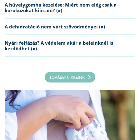
A hüvelygomba kezelése: Miért nem elég csak a
kórokozókat kiirtani? (x)
A dehidratáció nem várt szövődményei (x)
Nyári felfázás? A védelem akár a beleinknél is
kezdődhet (x)
TOVÁBBI CIKKEINK