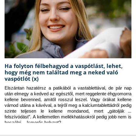
Ha folyton félbehagyod a vaspótlást, lehet,
hogy még nem találtad meg a neked való
vaspótlót (x)
Elszántan hazatérsz a patikából a vastablettával, de pár nap 
után elmegy a kedved az egésztől, mert reggelente éhgyomorra 
kellene bevenned, amitől rosszul leszel. Vagy órákat kellene 
várnod utána a kávéval, a tejről meg a kalciumtablettádról pedig 
szinte teljesen le kellene mondanod, mert „gátolják a 
felszívódást”. A kellemetlen mellékhatásokról pedig jobb nem is 
beszélni… Ismerős helyzet?