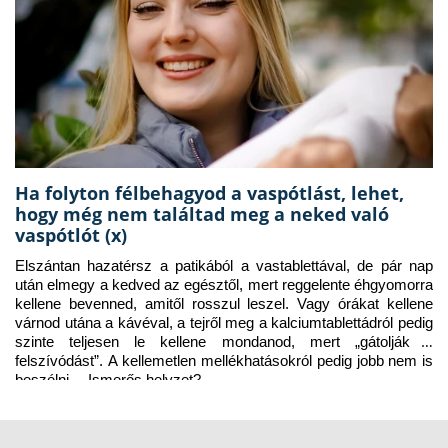
Ha folyton félbehagyod a vaspótlást, lehet,
hogy még nem találtad meg a neked való
vaspótlót (x)
Elszántan hazatérsz a patikából a vastablettával, de pár nap 
után elmegy a kedved az egésztől, mert reggelente éhgyomorra 
kellene bevenned, amitől rosszul leszel. Vagy órákat kellene 
várnod utána a kávéval, a tejről meg a kalciumtablettádról pedig 
szinte teljesen le kellene mondanod, mert „gátolják a 
felszívódást”. A kellemetlen mellékhatásokról pedig jobb nem is 
beszélni… Ismerős helyzet?