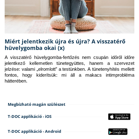
Miért jelentkezik újra és újra? A visszatérő
hüvelygomba okai (x)
A visszatérő hüvelygomba-fertőzés nem csupán időről időre 
jelentkező kellemetlen tünetegyüttes, hanem a szervezet 
jelzése: valami „elromlott” a testünkben. A tünetenyhítés mellett 
fontos, hogy kiderítsük: mi áll a makacs intimprobléma 
hátterében.
Megbízható magán szülészet
T-DOC applikáció - iOS
T-DOC applikáció - Android