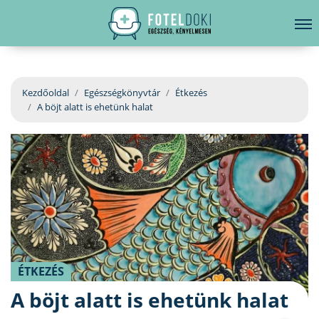
hirdetés
LELKI EGÉSZSÉG
Bejelentkezés
EGÉSZSÉGKÖNYVTÁR
Kezdőoldal
Egészségkönyvtár
Étkezés
A böjt alatt is ehetünk halat
BETEGSÉGKALAUZ
ÜGYELETKERESŐ
ORVOS VÁLASZOL
ORVOSKERESŐ
ÉTKEZÉS
A böjt alatt is ehetünk halat