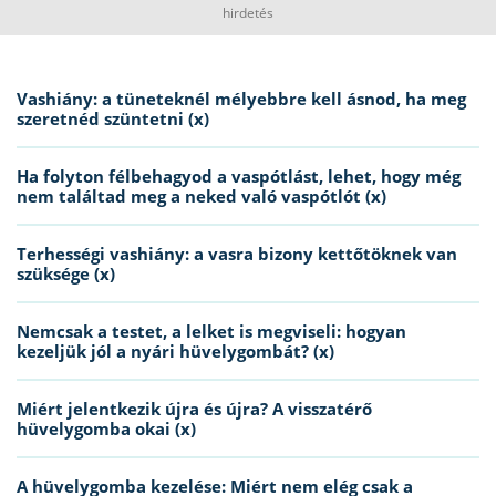
hirdetés
Vashiány: a tüneteknél mélyebbre kell ásnod, ha meg
szeretnéd szüntetni (x)
Ha folyton félbehagyod a vaspótlást, lehet, hogy még
nem találtad meg a neked való vaspótlót (x)
Terhességi vashiány: a vasra bizony kettőtöknek van
szüksége (x)
Nemcsak a testet, a lelket is megviseli: hogyan
kezeljük jól a nyári hüvelygombát? (x)
Miért jelentkezik újra és újra? A visszatérő
hüvelygomba okai (x)
A hüvelygomba kezelése: Miért nem elég csak a