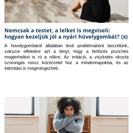
Nemcsak a testet, a lelket is megviseli:
hogyan kezeljük jól a nyári hüvelygombát? (x)
A hüvelygombáról általában testi problémaként beszélünk, 
sokszor elfeledve azt a tényt, hogy a fertőzés pszichés 
megterhelést is ró a nőkre. Az irritáció, a viszketés okozta 
szorongás rossz közérzetet hoz a mindennapokba, és az 
intimitást is megmérgezheti.