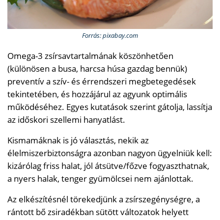
Forrás: pixabay.com
Omega-3 zsírsavtartalmának köszönhetően
(különösen a busa, harcsa húsa gazdag bennük)
preventív a szív- és érrendszeri megbetegedések
tekintetében, és hozzájárul az agyunk optimális
működéséhez. Egyes kutatások szerint gátolja, lassítja
az időskori szellemi hanyatlást.
Kismamáknak is jó választás, nekik az
élelmiszerbiztonságra azonban nagyon ügyelniük kell:
kizárólag friss halat, jól átsütve/főzve fogyaszthatnak,
a nyers halak, tenger gyümölcsei nem ajánlottak.
Az elkészítésnél törekedjünk a zsírszegénységre, a
rántott bő zsiradékban sütött változatok helyett