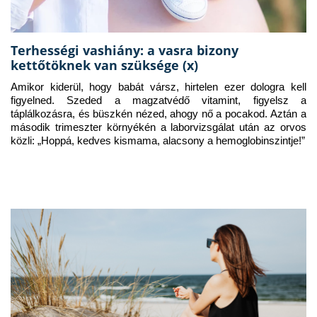
Terhességi vashiány: a vasra bizony
kettőtöknek van szüksége (x)
Amikor kiderül, hogy babát vársz, hirtelen ezer dologra kell 
figyelned. Szeded a magzatvédő vitamint, figyelsz a 
táplálkozásra, és büszkén nézed, ahogy nő a pocakod. Aztán a 
második trimeszter környékén a laborvizsgálat után az orvos 
közli: „Hoppá, kedves kismama, alacsony a hemoglobinszintje!”