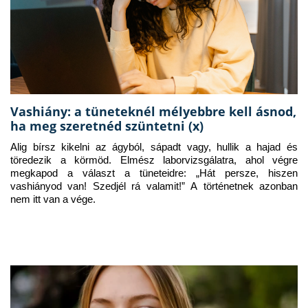
Vashiány: a tüneteknél mélyebbre kell ásnod,
ha meg szeretnéd szüntetni (x)
Alig bírsz kikelni az ágyból, sápadt vagy, hullik a hajad és 
töredezik a körmöd. Elmész laborvizsgálatra, ahol végre 
megkapod a választ a tüneteidre: „Hát persze, hiszen 
vashiányod van! Szedjél rá valamit!” A történetnek azonban 
nem itt van a vége.