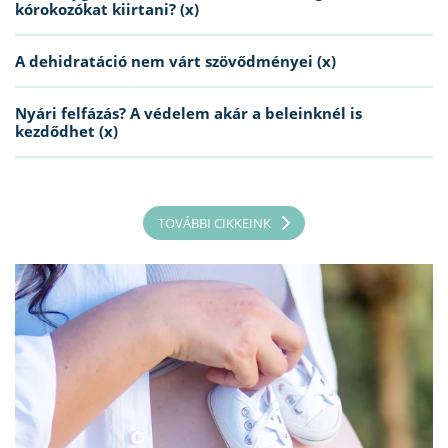
kórokozókat kiirtani? (x)
A dehidratáció nem várt szövődményei (x)
Nyári felfázás? A védelem akár a beleinknél is
kezdődhet (x)
TOVÁBBI CIKKEINK